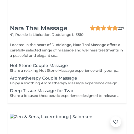
Nara Thai Massage
227
41, Rue de la Libération
Dudelange L-3510
Located in the heart of Dudelange, Nara Thai Massage offers a
carefully selected range of massage and wellness treatments in
a peaceful and elegant se...
Hot Stone Couple Massage
Share a relaxing Hot Stone Massage experience with your partner, friend, or loved one. Smooth heated stones and warm oils help ease muscular tension while creating a calming and memorable wellness experience.
Aromatherapy Couple Massage
Enjoy a soothing Aromatherapy Massage experience designed for two. Carefully selected aromatic oils are combined with gentle, flowing massage techniques to create a deeply calming and enjoyable treatment. The natural fragrances help create a peaceful atmosphere, while the massage promotes relaxation and comfort. An ideal choice for couples, friends, or family members wishing to share a moment of tranquillity and well-being.
Deep Tissue Massage for Two
Share a focused therapeutic experience designed to release deep-seated tension and restore freedom of movement. Using slow, targeted pressure, this treatment works into deeper muscle layers and connective tissue, making it ideal for persistent tightness, physical strain, and active lifestyles.