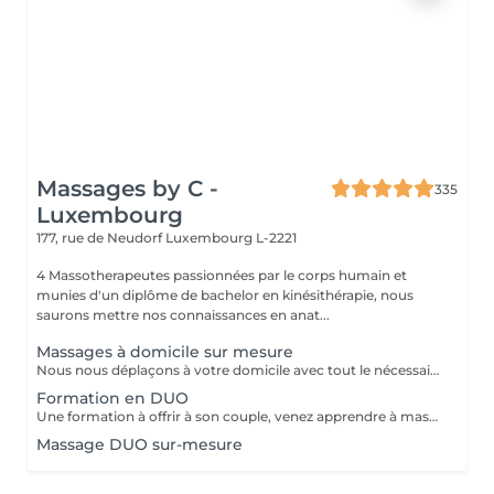
Massages by C -
335
Luxembourg
177, rue de Neudorf
Luxembourg L-2221
4 Massotherapeutes passionnées par le corps humain et
munies d'un diplôme de bachelor en kinésithérapie, nous
saurons mettre nos connaissances en anat...
Massages à domicile sur mesure
Nous nous déplaçons à votre domicile avec tout le nécessaire (table, serviettes, huile...) Déplacement à Luxembourg ville ou proche uniquement A noter que le massage durera entre 1h et 1h30 (selon votre réservation) après le temps de trajet. Ainsi si vous réservez pour 12h, prévoyez que le massage commence vers 12h30. Ce temps de trajet n'est pas facturé mais il est à prendre en compte dans le planning Merci de réserver ce service à domicile uniquement si vous souhaitez recevoir un massage dans le respect, aucune avance ou geste déplacé ne serait toléré.
Formation en DUO
Une formation à offrir à son couple, venez apprendre à masser votre conjoint/e et découvrir les secret pour un massage à la maison facile à mettre en place, à réaliser, et sans vous faire mal Programme: - La séance commencera par un massage en DUO de 45 minutes où l'on massera le plus de zones possibles pour que vous puissiez décider les quelles et quelles techniques vous préférez - Puis, sur la base de vos préférences, l'heure suivante sera dédiée à vous enseigner ces techniques à tous les 2 Ainsi, par exemple, si madame préfère le dos, alors monsieur apprendra à le lui masser, avant d'échanger les rôles Possibilité de repartir avec une table de massage pliante à installer chez vous pour 150€ Formation également possible entre amies
Massage DUO sur-mesure