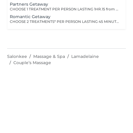
Partners Getaway
CHOOSE 1 TREATMENT PER PERSON LASTING 1HR.15 from the range of Nuxe Massages, Face Treatments or Body Treatments+ 1 TREATMENT PER PERSON LASTING 15 MINUTESfrom Foot Relaxation Massage, Back Massage or Head Massage.
Romantic Getaway
CHOOSE 2 TREATMENTS* PER PERSON LASTING 45 MINUTES EACH from the range of Nuxe Massages, Face Treatments or Body Treatments+ 1 TREATMENT PER PERSON LASTING 15 MINUTES from Foot Relaxation Massage, Back Massage or Head Massage
Salonkee
Massage & Spa
Lamadelaine
Couple’s Massage