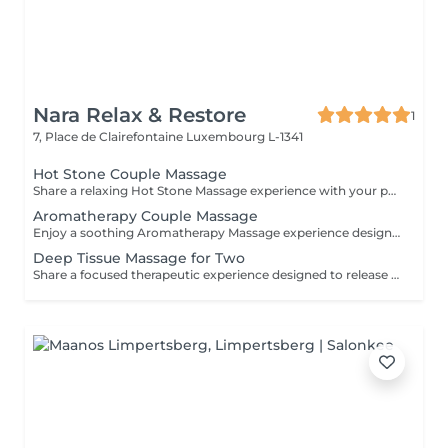
Nara Relax & Restore
1
7, Place de Clairefontaine
Luxembourg L-1341
Hot Stone Couple Massage
Share a relaxing Hot Stone Massage experience with your partner, friend, or loved one. Smooth heated stones and warm oils help ease muscular tension while creating a calming and memorable wellness experience.
Aromatherapy Couple Massage
Enjoy a soothing Aromatherapy Massage experience designed for two. Carefully selected aromatic oils are combined with gentle, flowing massage techniques to create a deeply calming and enjoyable treatment. The natural fragrances help create a peaceful atmosphere, while the massage promotes relaxation and comfort. An ideal choice for couples, friends, or family members wishing to share a moment of tranquillity and well-being.
Deep Tissue Massage for Two
Share a focused therapeutic experience designed to release deep-seated tension and restore freedom of movement. Using slow, targeted pressure, this treatment works into deeper muscle layers and connective tissue, making it ideal for persistent tightness, physical strain, and active lifestyles.