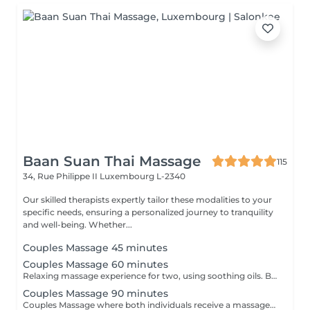
Baan Suan Thai Massage
115
34, Rue Philippe II
Luxembourg L-2340
Our skilled therapists expertly tailor these modalities to your
specific needs, ensuring a personalized journey to tranquility
and well-being. Whether...
Couples Massage 45 minutes
Couples Massage 60 minutes
Relaxing massage experience for two, using soothing oils. Both guests receive simultaneous treatments in a shared room, focusing on stress relief & comfort. *Price listed is per guest*
Couples Massage 90 minutes
Couples Massage where both individuals receive a massage simultaneously in the same room. This service is focused on relaxation and stress relief for couples. It's a practical way for partners to enjoy a massage experience together. 130 EUR per guest