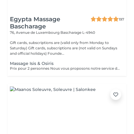
Egypta Massage
197
Bascharage
76, Avenue de Luxembourg
Bascharage L-4940
Gift cards, subscriptions are (valid only from Monday to
Saturday) Gift cards, subscriptions are (not valid on Sundays
and official holidays) Founde...
Massage Isis & Osiris
Prix pour 2 personnes Nous vous proposons notre service de massage pour couples. Le massage en couple vous permet de profiter de notre massothérapie en compagnie de votre conjoint dans une seule pièce. Cela permettrait aux couples d'en profiter doublement. Le couple bénéficie d'un moment en or pour renouer avec l'autre et ils peuvent apprendre comment prendre soin l'un de l'autre ou se mettre à l'aise mutuellement.