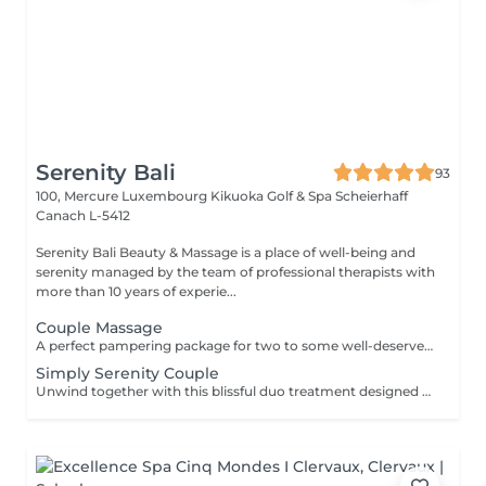
Serenity Bali
93
100, Mercure Luxembourg Kikuoka Golf & Spa Scheierhaff
Canach L-5412
Serenity Bali Beauty & Massage is a place of well-being and
serenity managed by the team of professional therapists with
more than 10 years of experie...
Couple Massage
A perfect pampering package for two to some well-deserved downtime and to spend some quality time together. Grab a loved one and treat yourselves.
Simply Serenity Couple
Unwind together with this blissful duo treatment designed for a couple. Begin with a 45 minutes full body massage to ease tension, improve circulation, and restore balance. Then enjoy a 30 minutes simply facial treatment, tailored to your skin type, featuring cleansing, gentle exfoliation, a shooting facial massage, and refreshing mask, leaving your skin glowing and hydrated.