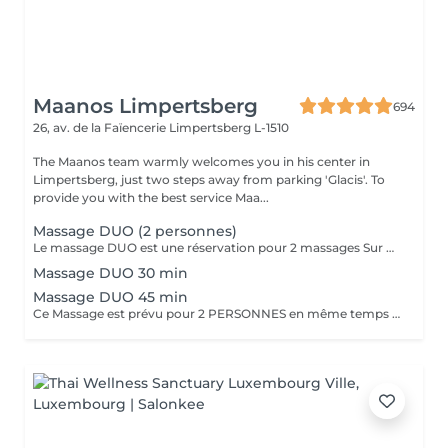
Maanos Limpertsberg
694
26, av. de la Faïencerie
Limpertsberg L-1510
The Maanos team warmly welcomes you in his center in
Limpertsberg, just two steps away from parking 'Glacis'. To
provide you with the best service Maa...
Massage DUO (2 personnes)
Le massage DUO est une réservation pour 2 massages Sur Mesure, en même temps dans la même cabine. Les 2 personnes pourront personnaliser leurs massages en fonction de leurs envies. Possibilité de demander 2 cabines séparées en arrivant sur place.
Massage DUO 30 min
Massage DUO 45 min
Ce Massage est prévu pour 2 PERSONNES en même temps dans notre cabine DUO (2 cabines séparées aussi possible sur demande en arrivant). Les 2 massages seront Sur Mesure, en fonction des envies et des besoins de chacun.