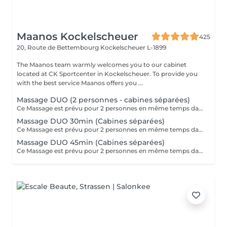
Maanos Kockelscheuer
425
20, Route de Bettembourg
Kockelscheuer L-1899
The Maanos team warmly welcomes you to our cabinet
located at CK Sportcenter in Kockelscheuer. To provide you
with the best service Maanos offers you ...
Massage DUO (2 personnes - cabines séparées)
Ce Massage est prévu pour 2 personnes en même temps dans 2 CABINES SÉPARÉES. Les 2 massages seront Sur Mesure, en fonction des envies et des besoins de chacun. -> Pour une cabine Duo voir Limpertsberg, Soleuvre ou Marnach.
Massage DUO 30min (Cabines séparées)
Ce Massage est prévu pour 2 personnes en même temps dans 2 CABINES SÉPARÉES. Les 2 massages seront Sur Mesure, en fonction des envies et des besoins de chacun. -> Pour une cabine Duo voir Limpertsberg, Soleuvre ou Marnach.
Massage DUO 45min (Cabines séparées)
Ce Massage est prévu pour 2 personnes en même temps dans 2 CABINES SÉPARÉES. Les 2 massages seront Sur Mesure, en fonction des envies et des besoins de chacun. -> Pour une cabine Duo voir Limpertsberg, Soleuvre ou Marnach.