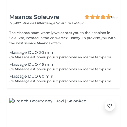
Maanos Soleuvre
883
195-197, Rue de Differdange
Soleuvre L-4437
The Maanos team warmly welcomes you to their cabinet in
Soleuvre, located in the Zolwereck Gallery. To provide you with
the best service Maanos offers...
Massage DUO 30 min
Ce Massage est prévu pour 2 personnes en même temps dans notre cabine DUO (2 cabines séparées aussi possible sur demande en arrivant). Les 2 massages seront Sur Mesure, en fonction des envies et des besoins de chacun.
Massage DUO 45 min
Ce Massage est prévu pour 2 personnes en même temps dans notre cabine DUO (2 cabines séparées aussi possible sur demande en arrivant). Les 2 massages seront Sur Mesure, en fonction des envies et des besoins de chacun.
Massage DUO 60 min
Ce Massage est prévu pour 2 personnes en même temps dans notre cabine DUO (2 cabines séparées aussi possible sur demande en arrivant). Les 2 massages seront Sur Mesure, en fonction des envies et des besoins de chacun.