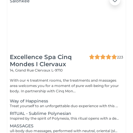
Excellence Spa Cinq
223
Mondes I Clervaux
14, Grand Rue
Clervaux L-9710
With our 4 treatment rooms, the treatments and massages
area welcomes you for a moment of pure well-being for your
body. In partnership with Cinq Mon...
Way of Happiness
Treat yourself to an unforgettable duo experience with this rituel, where the Cinq Mondes signature transports you to a world of absolute wellbeing through four exceptional treatments, designed to revive the senses and strengthen bonds,for moments of shared complicity and relaxation. *Purifying scrub with Beldi black soap *Purifying and detoxifying wrap with ''Crème de Rassoul'' *Relaxing traditional Oriental massage *Lifting and plumping ''Ko Bi Do'' facial massage The treatment duration (190 min) includes preparation time, the integrated relaxation time within our treatments (10 min), as well as the time required to rinse/remove the product in the shower. All our rituals are accompanied by tea with its delicacies.
RITUAL - Sublime Polynesian
Inspired by the spirit of Polynesia, this ritual opens with a delicately scented sugar scrub infused with Tahitian Monoï. It continues with a rhythmic, enveloping massage performed generously forearm movements, stimulating energy points and offering deep relaxation and a feeling of total serenity. The treatment duration (90 min) includes preparation time, the integrated relaxation time within our treatments (10 min), as well as the time required to rinse/remove the product in the shower (10 min). All our rituals are accompanied by tea with its delicacies.
MASSAGES
ull-body duo massages, performed with neutral, oriental (slow, deep movements for a moment of pure well-being) or Polynesian oil (rhythmic and enveloping with fluid forearm movements), invite you on a journey of softness and harmony. or A facial massage that gently stimulates energy points and releases tension in the neck, or a personalized body massage targeting the areas of your choice, for deep and tailored relaxation. The treatment duration (30 min; 40 min; 60 min; 70 min or 90 min) includes preparation time as well as the integrated relaxation time within our treatments (10 min).