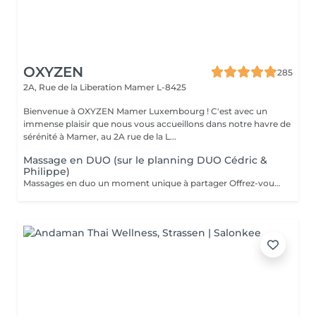
OXYZEN
285
2A, Rue de la Liberation
Mamer L-8425
Bienvenue à OXYZEN Mamer Luxembourg ! C'est avec un
immense plaisir que nous vous accueillons dans notre havre de
sérénité à Mamer, au 2A rue de la L...
Massage en DUO (sur le planning DUO Cédric &
Philippe)
Massages en duo un moment unique à partager Offrez-vous une expérience de bien-être à deux grâce à nos massages en duo, pensés pour créer complicité, détente et harmonie. Que ce soit avec votre partenaire, un proche ou un ami, profitez ensemble d'une parenthèse hors du temps où les tensions disparaissent et où l'énergie se renouvelle. Un massage en duo est aussi une idée cadeau idéale pour surprendre et faire plaisir. Déconseillé aux femmes enceintes. Pour en savoir plus, cliquez ici : https://www.oxyzen.lu/massages/massage-corps-duo.html Avertissement : Nos soins sont dédiés au bien-être et à la relaxation. Ils ne remplacent pas un suivi médical et ne relèvent pas de la kinésithérapie.