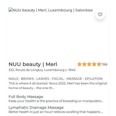
NUU beauty | Merl
788
332, Route de Longwy
Luxembourg L-1940
NAILS - BROWS - LASHES - FACIAL - MASSAGE - EPILATION
This is where it all started. Since 2022, Merl has been the original
home of beauty - the one th...
Full Body Massage
Keep your health! is the practice of kneading or manipulating a person's muscles and other soft-tissue in order to reduce stress, reduce muscle pain, increase relaxation and improve the work of the immune system. Benefits of getting a full body massage: - reduces stress - relaxing - improves blood circulation - improves body immune system How is full body massage done? - head and neck are massaged - shoulders and back are massaged - hands and arms are massaged - feet and legs are massaged - belly is massaged Age restrictions: there are no age restrictions for this procedure. Post procedure recommendations: do not do sport and any sharp movements 2-3 hours after the procedure. Frequency: 1-2 times per week, 10 times in total. Repeat once in 3-6 months.
Lymphatic Drainage Massage
Better health in just an hour! relieves swelling that happens when medical treatment or illness blocks your lymphatic system. Lymphatic drainage massage involves gently manipulating specific areas of your body to help lymph move to an area with working lymph vessels. Benefits of getting a lymphatic drainage massage: - improves body immune system - helps with post-injury swelling - eases tension in the body How is a lymphatic drainage massage done? - head and neck are massaged - shoulders and back are massaged - hands and arms are massaged - feet and legs are massaged - belly is massaged Age restrictions: there are no age restrictions for this procedure. Post procedure recommendations: do not do sport and any sharp movements 2-3 hours after the procedure. Frequency: 1-2 times per week, 10 times in total. Repeat once in 3-6 months.