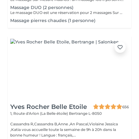
Massage DUO (2 personnes)
Le massage DUO est une réservation pour 2 massages Sur Mesure, en même temps dans la même cabine. Les 2 personnes pourront personnaliser leurs massages en fonction de leurs envies. Possibilité de demander 2 cabines séparées en arrivant sur place.
Massage pierres chaudes (1 personne)
Yves Rocher Belle Etoile
656
1, Route d'Arlon (La Belle étoile)
Bertrange L-8050
Cassandra R,Cassandra B,Anne ,An Pascal,Violaine Jessica
,Katia vous accueille toute la semaine de 9h à 20h dans la
bonne humeur ! Langue : français,...