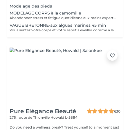
Modelage des pieds
MODELAGE CORPS à la camomille
Abandonnez stress et fatigue quotidienne aux mains expertes de notre estheticienne. Sa gestuelle manuelle libere instantanement chacun de vos points de tension depuis les pieds jusqu à la nuque Le doux parfum fleuri de la camomille enveloppe votre corps et apaise vos sens et votre esprit. lacher prise dans un incroyable moment de detente . Vous etes apaisée et detendue.
VAGUE BRETONNE-aux algues marines 45 min
Vous sentez votre corps et votre esprit s éveiller comme a la suite d un bain dans l OCEAN. Vous vous tonicité et leur confort. sentez légère et revitalisée. Vos jambes retrouvent leur tonicité et leur confort
Pure Elégance Beauté
630
276, route de Thionville
Howald L-5884
Do you need a wellness break? Treat yourself to a moment just