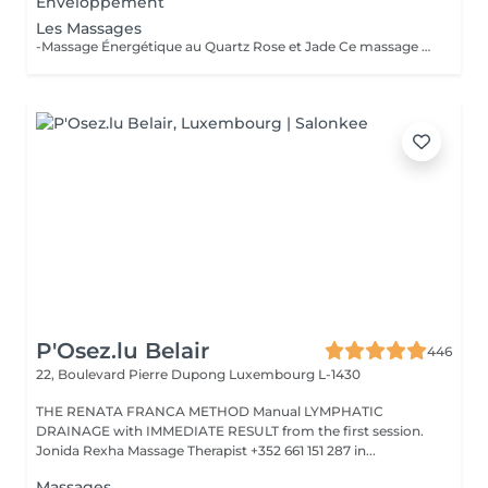
Enveloppement
Les Massages
-Massage Énergétique au Quartz Rose et Jade Ce massage unique associe la puissance vibratoire des pierres précieuses à des manuvres profondes et relaxantes. Grâce au quartz rose et au jade, il rééquilibre les énergies, relâche les tensions et réveille l'éclat intérieur. Un véritable soin holistique, pour le corps et l'esprit. -Massage Ressourçant Future Maman Spécialement conçu pour accompagner la femme enceinte en douceur, ce massage soulage les tensions, améliore la circulation et procure une profonde sensation de bien-être. Réalisé avec des mouvements enveloppants et des produits adaptés, il offre un moment précieux de connexion avec soi et avec bébé.
P'Osez.lu Belair
446
22, Boulevard Pierre Dupong
Luxembourg L-1430
THE RENATA FRANCA METHOD Manual LYMPHATIC
DRAINAGE with IMMEDIATE RESULT from the first session.
Jonida Rexha Massage Therapist +352 661 151 287 in...
Massages