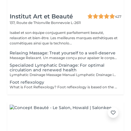
Institut Art et Beauté
427
137, Route de Thionville
Bonnevoie L-2611
Isabel et son équipe conjuguent parfaitement beauté,
relaxation et bien-être. Les meilleures marques esthétiques et
cosmétiques ainsi que la technolo...
Relaxing Massage: Treat yourself to a well-deserve
Massage Relaxant. Un massage conçu pour apaiser le corps et l'esprit, soulager les tensions et vous offrir un moment de pure détente pour homme et femme, Détente Musculaire : Les mouvements doux et enveloppants relâchent les tensions accumulées, offrant une sensation de légèreté et de bien-être physique. Revitalisation de l'Esprit : Un massage relaxant aide à clarifier les pensées et à retrouver une paix intérieure, indispensable pour affronter le quotidien avec sérénité. Réduction du Stress : Les massages relaxants permettent de diminuer les niveaux de stress en induisant une profonde relaxation et en équilibrant les émotions. Amélioration du Sommeil : En relaxant les muscles et en calmant l'esprit, ces massages favorisent un sommeil réparateur et de meilleure qualité. Praticiennes Qualifiées : Sont spécialisés dans les techniques de relaxation pour vous offrir une expérience relaxante. Ambiance Apaisante : Profitez d'un environnement calme idéal pour une évasion . Adapté à Tous : Que vous soyez un homme ou une femme, nos massages sont personnalisés pour répondre à vos besoins spécifiques. Accordez-vous un moment de paix et de détente car personne ne le mérite plus que vous.
Specialized Lymphatic Drainage: For optimal
circulation and renewed health
Lymphatic Drainage Massage Manual Lymphatic Drainage is a gentle massage technique aimed at reducing water retention, stimulating lymphatic circulation, and detoxifying the body. It helps to reduce cellulite, reshape the body, and strengthen the immune system. Benefits: Reduction of Water Retention: Relieves swelling and promotes optimal body balance. Stimulation of Lymphatic Circulation: Helps eliminate waste and toxins from the body. Detoxification: Contributes to a healthier immune system. Reduction of Cellulite: Smooths and tones the skin. Body Reshaping: Improves overall appearance and redefines body contours. Post-Operative Relief: Reduces edema and accelerates healing. Relief for Heavy Legs: Alleviates the sensation of heaviness and fatigue in the legs. The technique involves light, rhythmic movements applied towards the heart to encourage lymphatic drainage. It is a non-invasive, relaxing, and effective method. Recommended For: Swelling and edema Cellulite Post-operative swelling Heavy and tired legs Chronic fatigue Weakened immune system Detoxification needs Certified Practitioners: Carla Fatima Lisete Marie Francesca Treat yourself to a moment of purification and lightness, because no one deserves to care for their body more than you.
Foot reflexology
What is Foot Reflexology? Foot reflexology is based on the principle that the feet are a miniature representation of the human body. Each nerve ending corresponds to an organ or a part of the body. When an organ is not functioning properly, the flow of vital energy is obstructed, which is reflected and felt in the feet. Objectives of Foot Reflexology The goal of reflexology is to stimulate the body's self-regulation capabilities. Dynamic pressure applied to a specific area (reflex zone) induces a therapeutic effect on the corresponding organ. Therapeutic Indications Reflexology is recommended for functional disorders such as: Stress management Back pain Digestive issues Migraines Sleep disorders Sinusitis Menstrual pain Urinary disorders Joint pain Benefits of Foot Reflexology By working on reflex points, reflexology can: Restore energy flow Improve energy circulation and release energy throughout the body Enhance blood circulation Restore proper functioning of organs, the nervous system, and glands Rebalance the sympathetic and parasympathetic nervous systems Provide physical and psychological relaxation