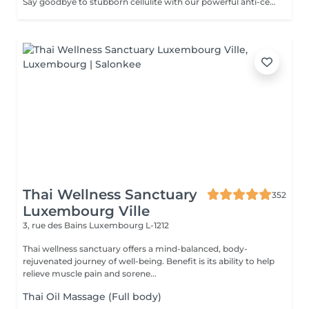
Say goodbye to stubborn cellulite with our powerful anti-cellulite massage! This intensive treatment uses firm, targeted techniques to stimulate circulation, break down fat deposits, and smooth the skin's texture. By enhancing lymphatic flow and increasing metabolism, it visibly reduces the appearance of dimples and improves overall skin tone. Ideal as part of a body contouring plan. Age restrictions: recommended to do from 16 years. Post procedure recommendations: do not do sport and any sharp movements for 2-3 hours after the procedure. Frequency: 2-3 times per week, 10 times in total. Repeat once in 3-6 months.
Thai Wellness Sanctuary
352
Luxembourg Ville
3, rue des Bains
Luxembourg L-1212
Thai wellness sanctuary offers a mind-balanced, body-
rejuvenated journey of well-being. Benefit is its ability to help
relieve muscle pain and sorene...
Thai Oil Massage (Full body)