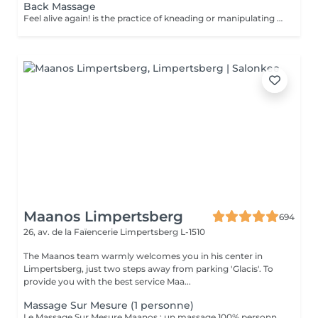
Back Massage
Feel alive again! is the practice of kneading or manipulating a person's muscles and other soft-tissue in order to reduce stress, reduce muscle pain, increase relaxation and improve the work of the immune system. Benefits of getting a back health massage: - reduces stress - relaxing - improves blood circulation - improves body immune system How is massage back health done? - head and neck are massaged - shoulders and back are massaged - hands and arms are massaged Age restrictions: there are no age restrictions for this procedure. Post procedure recommendations: do not do sport and any sharp movements for 2-3 hours after the procedure. Frequency: 1-2 times per week, 10 times in total. Repeat once in 3-6 months.
Maanos Limpertsberg
694
26, av. de la Faïencerie
Limpertsberg L-1510
The Maanos team warmly welcomes you in his center in
Limpertsberg, just two steps away from parking 'Glacis'. To
provide you with the best service Maa...
Massage Sur Mesure (1 personne)
Le Massage Sur Mesure Maanos : un massage 100% personnalisé en fonction de vos besoins et de vos envies !