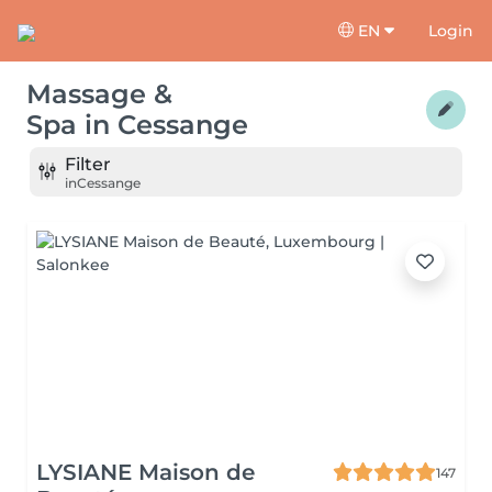
EN
Login
Massage &
Spa
in
Cessange
Filter
in
Cessange
LYSIANE Maison de
147