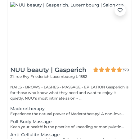
NUU beauty | Gasperich
379
21, rue Evy Friederich
Luxembourg L-1552
NAILS - BROWS - LASHES - MASSAGE - EPILATION Gasperich is
for those who know what they need and want to enjoy it
quietly. NUU's most intimate salon - ...
Maderetherapy
Experience the natural power of Maderotherapy! A non-invasive massage technique using wooden tools. It improves circulation and lymphatic drainage, reduces cellulite, helps contour the body, and eliminates excess fluid. Types: - Face: reduces puffiness and improves skin tone; - Brazilian: focuses on legs and glutes, helps shape the silhouette; - Abdomen: reduces volume and firms the skin; - Full body: promotes relaxation and overall recovery. Age restrictions: recommended to do from 16 years old. Post-procedure recommendations: do not do sports and any sharp movement for 2-3 hours after the procedure. Frequency: 2-3 times per week, 8-10 sessions. Repeat once in 3-6 months. Contraindications: pregnancy, inflammation, acne, varicose veins in the acute stage.
Full Body Massage
Keep your health! is the practice of kneading or manipulating a person's muscles and other soft-tissue in order to reduce stress, reduce muscle pain, increase relaxation and improve the work of the immune system. Age restrictions: there are no age restrictions for this procedure. Post procedure recommendations: do not do sport and any sharp movements 2-3 hours after the procedure. Frequency: 1-2 times per week, 10 times in total. Repeat once in 3-6 months.
Anti-Cellulite Massage