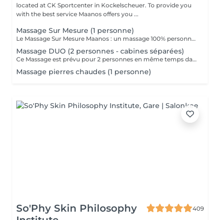
located at CK Sportcenter in Kockelscheuer. To provide you
with the best service Maanos offers you ...
Massage Sur Mesure (1 personne)
Le Massage Sur Mesure Maanos : un massage 100% personnalisé en fonction de vos besoins et de vos envies !
Massage DUO (2 personnes - cabines séparées)
Ce Massage est prévu pour 2 personnes en même temps dans 2 CABINES SÉPARÉES. Les 2 massages seront Sur Mesure, en fonction des envies et des besoins de chacun. -> Pour une cabine Duo voir Limpertsberg, Soleuvre ou Marnach.
Massage pierres chaudes (1 personne)
So'Phy Skin Philosophy
409