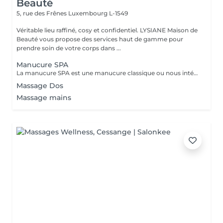
Beauté
5, rue des Frênes
Luxembourg L-1549
Véritable lieu raffiné, cosy et confidentiel. LYSIANE Maison de
Beauté vous propose des services haut de gamme pour
prendre soin de votre corps dans ...
Manucure SPA
La manucure SPA est une manucure classique ou nous intégrons un gommage afin d'exfolier la peau pour la rendre plus douce avant d'appliquer un masque pour un soin profond. Aucun vernis ne sera appliqué à la fin du traitement.
Massage Dos
Massage mains