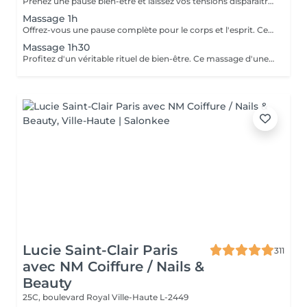
Prenez une pause bien-être et laissez vos tensions disparaître. Ce massage de 30 minutes détend les muscles, apaise l'esprit et vous procure une sensation de relaxation profonde. Un moment parfait pour retrouver énergie et sérénité.
Massage 1h
Offrez-vous une pause complète pour le corps et l'esprit. Ce massage d'une heure détend en profondeur les muscles, libère les tensions et procure une relaxation durable. Un moment idéal pour retrouver énergie, équilibre et bien-être.
Massage 1h30
Profitez d'un véritable rituel de bien-être. Ce massage d'une heure et demi offre une relaxation intense, soulage les tensions et revitalise le corps et l'esprit. Un moment privilégié pour se ressourcer pleinement et retrouver sérénité et vitalité.
Lucie Saint-Clair Paris
311
avec NM Coiffure / Nails &
Beauty
25C, boulevard Royal
Ville-Haute L-2449