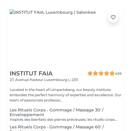
INSTITUT FAIA
459
27, Avenue Pasteur
Luxembourg L-2311
Located in the heart of Limpertsberg, our beauty institute
embodies the perfect harmony of expertise and excellence. Our
team of passionate professio...
Les Rituels Corps - Gommage / Massage 30' /
Enveloppement
Inspirés des bienfaits des pierres précieuses, les rituels corps Gemology associent techniques de massage expertes et actifs minéraux pour offrir un moment de détente absolue. Chaque soin est conçu pour rééquilibrer, hydrater, raffermir ou détoxifier la peau, tout en apaisant le corps et l'esprit. Une expérience sensorielle unique, où luxe et efficacité se rencontrent pour révéler l'éclat naturel de votre peau.
Les Rituels Corps - Gommage / Massage 60' /