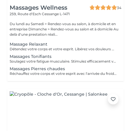
Massages Wellness
34
259, Route d'Esch
Cessange L-1471
Du lundi au Samedi > Rendez-vous au salon, à domicile et en
entreprise Dimanche > Rendez-vous au salon et à domicile Au
delà d'une prestation réali...
Massage Relaxant
Détendez votre corps et votre esprit. Libérez vos douleurs musculaires liées au stress.Retrouvez votre quiétude et votre sommeil
Massages Tonifiants
Soulagez votre fatigue musculaire. Stimulez efficacement votre système immunitaire. Préparez votre corps à un effort sportif intense.
Massages Pierres chaudes
Réchauffez votre corps et votre esprit avec l'arrivée du froid en période automnale ou hivernale. Détendez vos muscles et libérez vos douleurs.