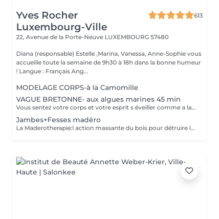
Yves Rocher
613
Luxembourg-Ville
22, Avenue de la Porte-Neuve
LUXEMBOURG 57480
Diana (responsable) Estelle ,Marina, Vanessa, Anne-Sophie vous
accueille toute la semaine de 9h30 à 18h dans la bonne humeur
! Langue : Français Ang...
MODELAGE CORPS-à la Camomille
VAGUE BRETONNE- aux algues marines 45 min
Vous sentez votre corps et votre esprit s éveiller comme a la suite d un bain dans l OCEAN. Vous vous tonicité et leur confort. sentez légère et revitalisée. Vos jambes retrouvent leur tonicité et leur confort
Jambes+Fesses madéro
La Maderotherapie:l action massante du bois pour détruire la cellulite. *Active la circulation sanguine et lymphatique *Réduit les tensions musculaires. *Raffermie et tonifie la peau.