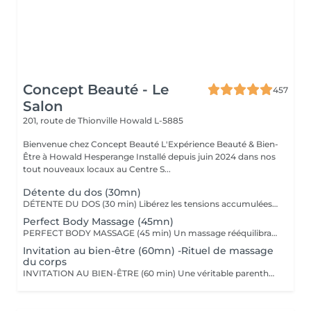
Concept Beauté - Le
457
Salon
201, route de Thionville
Howald L-5885
Bienvenue chez Concept Beauté L'Expérience Beauté & Bien-
Être à Howald Hesperange Installé depuis juin 2024 dans nos
tout nouveaux locaux au Centre S...
Détente du dos (30mn)
DÉTENTE DU DOS (30 min) Libérez les tensions accumulées avec ce massage ciblé du dos, des épaules et de la nuque. Grâce à des manuvres profondes et enveloppantes, ce soin soulage les tensions musculaires, améliore la circulation et procure une sensation immédiate de relaxation. Nous utilisons les huiles aromatiques Comfort Zone, riches en extraits naturels apaisants, pour nourrir la peau tout en offrant un véritable moment de lâcher-prise. Comfort Zone, marque italienne de soins haut de gamme, allie science et nature pour offrir des produits efficaces, sensoriels et respectueux de l'environnement. Formulés avec des ingrédients d'origine naturelle et issus de l'agriculture régénérative, sans silicones ni parabènes, leurs produits garantissent une expérience bien-être complète, tout en respectant votre peau et la planète.
Perfect Body Massage (45mn)
PERFECT BODY MASSAGE (45 min) Un massage rééquilibrant qui allie des techniques relaxantes et tonifiantes pour une détente profonde du corps et de l'esprit. Ce soin sur-mesure, adapté à vos besoins, favorise la détente musculaire tout en stimulant la circulation pour une sensation de légèreté et de bien-être absolu. Les textures soyeuses et les actifs botaniques Comfort Zone, formulés sans silicones ni parabènes, enveloppent votre peau de douceur et hydratent intensément.
Invitation au bien-être (60mn) -Rituel de massage
du corps
INVITATION AU BIEN-ÊTRE (60 min) Une véritable parenthèse de relaxation avec un massage complet du corps qui harmonise les énergies et procure une détente profonde. Grâce à des mouvements fluides et enveloppants, ce soin relâche les tensions musculaires, apaise le mental et redonne vitalité et sérénité. Nous utilisons les huiles et baumes sensoriels Comfort Zone, enrichis en huiles essentielles et ingrédients issus de l'agriculture régénérative, pour une expérience à la fois relaxante et écoresponsable.