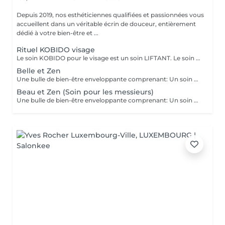
Depuis 2019, nos esthéticiennes qualifiées et passionnées vous
accueillent dans un véritable écrin de douceur, entièrement
dédié à votre bien-être et ...
Rituel KOBIDO visage
Le soin KOBIDO pour le visage est un soin LIFTANT. Le soin dure 1h15, et vous permettra de lifter complètement votre visage. Il est idéal de venir démaquillé pour commencer ce rituel. La praticienne commencera par un enchaînement de serviettes chaudes, puis viendra stimuler les cellules avec un instrument le RIDOKI. Suivi d'un massage doux avec des techniques de massage spécifiques au Kobido. Puis elle effectura des points de pressions sur les méridiens, pour terminer avec un passage au ROULEAU DE JADE. Laissez-vous porter par ce rituel anti-âge d'exeption à la fois relaxant et liftant.
Belle et Zen
Une bulle de bien-être enveloppante comprenant: Un soin du visage nettoyant et hydratant d'une durée de 60 minutes. (Démaquillage, gommage, extraction des comédons, massage visage, masque et crème de soin) Une manucure ( Limage, la pousse et coupe des cuticules, gommage et massage avec crème de soin. Base transparente comprise si souhaitée) Un massage relaxant des pieds ou des mains d'une durée de 20 minutes
Beau et Zen (Soin pour les messieurs)
Une bulle de bien-être enveloppante comprenant: Un soin visage éclat d'une durée de 50 minutes adapté à votre type de peau (Nettoyage, gommage, extraction des comédons, massage visage, masque et crème de soin) Un massage relaxant du dos d'une durée de 20 minutes. Une manucure ( Limage, la pousse et coupe des cuticules, gommage et massage avec crème de soin)