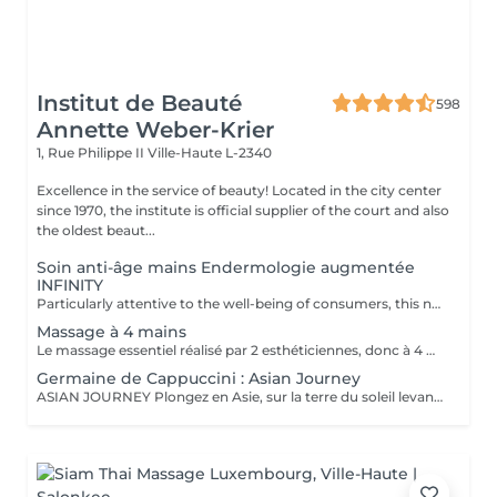
Institut de Beauté
598
Annette Weber-Krier
1, Rue Philippe II
Ville-Haute L-2340
Excellence in the service of beauty! Located in the city center
since 1970, the institute is official supplier of the court and also
the oldest beaut...
Soin anti-âge mains Endermologie augmentée
INFINITY
Particularly attentive to the well-being of consumers, this new exclusive LPG® protocol is the alliance of technicality, which is based on the patented technology of the CelluM6 Alliance® device and sensoriality for immediate and lasting effectiveness on the body. And this, thanks to a succession of maneuvers carried out both by the Alliance® treatment head, the application of a mask and by the hands of the practitioner
Massage à 4 mains
Le massage essentiel réalisé par 2 esthéticiennes, donc à 4 mains est un massage du corps complet aux huiles essentielles, qui apporte une profonde relaxation. C'est une technique favorisant la circulation énergétique et qui réactive le métabolisme. C'est un massage où on retrouve le plaisir de donner et de recevoir. En fait c'est un mélange de différentes techniques : californienne, quant au rythme, la fluidité, manoeuvres enveloppantes, et suédoise, travail précis sur les différentes parties du corps.
Germaine de Cappuccini : Asian Journey
ASIAN JOURNEY Plongez en Asie, sur la terre du soleil levant, où chaque détail est conçu pour offrir harmonie et équilibre grâce à des soins exclusifs qui capturent l'esprit zen des anciens rituels japonais, infusés avec l'essence culturelle et cérémonielle du thé. La collection présente un parfum neuro-scientifiquement prouvé qui favorise l'harmonie et l'équilibre entre le corps et l'esprit. Des notes lactées enveloppantes s'associent à des bois crémeux sophistiqués et à des fruits exotiques. ACTIMOOD PROGRAM® : WELLBEINGMATCHA RENEWAL EXFOLIATION POUR LE CORPS Rituel d'exfoliation conçu pour révéler une peau douce et radieuse. Une formule exclusive à effet antioxydant qui enveloppe le corps d'une étreinte nourrissante et transformatrice. La caresse de sa texture gel extraordinaire permet une exfoliation aussi efficace qu'agréable. SERENITY SANCTUARY MASSAGE CORPOREL Inspiré du Shiatsu, une technique millénaire originaire du Japon, ce massage à effet relaxant vise à harmoniser le rythme naturel du corps en travaillant les méridiens énergétiques. La texture douce du lait de massage facilite le traitement, garantissant une glisse douce et agréable, tout en vous plongeant dans une atmosphère de profonde sérénité. ZEN CEREMONY RITUEL Conçu pour harmoniser le corps et l'esprit, ce rituel corporel associe la préparation et le soin de la peau à la philosophie orientale de l'équilibre holistique. Inspiré par le travail des méridiens énergétiques, il favorise un sentiment de bien-être total et profond.