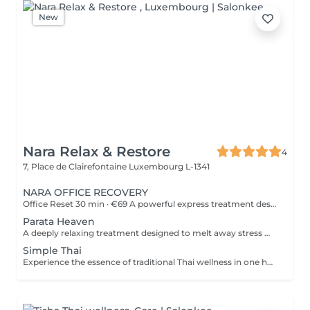
New
Nara Relax & Restore
4
7, Place de Clairefontaine
Luxembourg L-1341
NARA OFFICE RECOVERY
Office Reset 30 min · €69 A powerful express treatment designed to release upper-body tension and calm the mind when time is limited. Includes: Upper Back Massage Neck & Shoulder Massage Acupressure Head Massage Targeted Hot Stones Cooling Jade Eye Mask Results: Looser muscles A lighter head Soothed, refreshed eyes A calmer mind Ideal during a lunch break or after work. Office Reset Plus 45 min · €89 A deeper upper-body recovery treatment with added foot relaxation for tired, heavy feet. Includes: Upper Back Massage Neck & Shoulder Massage Acupressure Head Massage Relaxing Foot Massage Targeted Hot Stones Cooling Jade Eye Mask Results: Reduced tension from prolonged sitting Refreshed feet and legs Renewed energy A calmer body and mind Executive Recovery 75 min · €139 Our complete head-to-toe ritual, created for accumulated stress and deeper physical fatigue. Includes: Detailed Back Massage Neck & Shoulder Massage Acupressure Head Massage Hand Acupressure Foot Reflexology Targeted Hot Stones Cooling Jade Eye Relaxation Results: Deeper muscular relaxation A lighter, re-energised body A calmer mind Restored balance and vitality Every treatment uses organic coconut oil and organic aromatherapy oils to soften the skin, ease muscular tension and promote deep relaxation.
Parata Heaven
A deeply relaxing treatment designed to melt away stress where it accumulates most. Combining a 60-minute Indian Head & Shoulder Massage with a 30-minute Office Syndrome Back & Shoulder Massage, this package focuses on the scalp, neck, shoulders, and upper back to release tension, calm the mind, and restore a feeling of lightness and wellbeing. Includes: Indian Head & Shoulder Massage 60 min Office Syndrome Back & Shoulder Massage 30 min
Simple Thai
Experience the essence of traditional Thai wellness in one harmonious ritual. Designed to relax the body, ease muscular tension, improve circulation, and restore a lasting sense of balance and wellbeing. Includes: Traditional Thai Oil Massage 90 min Thai Foot Reflexology 45 min