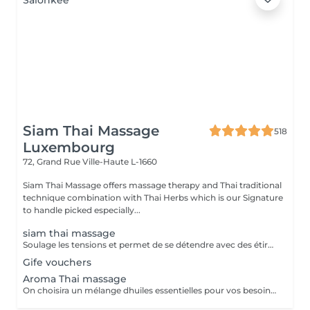
Siam Thai Massage
518
Luxembourg
72, Grand Rue
Ville-Haute L-1660
Siam Thai Massage offers massage therapy and Thai traditional
technique combination with Thai Herbs which is our Signature
to handle picked especially...
siam thai massage
Soulage les tensions et permet de se détendre avec des étirements délicats de votre corps pour améliorer la mobilité et la flexibilité, suivie par les techniques de massage thaï par des pressions, sans utilisation dhuile.
Gife vouchers
Aroma Thai massage
On choisira un mélange dhuiles essentielles pour vos besoins physiques. Un massage thérapeutique à laide dune technique spéciale pour vider les poches de liquide lymphatique et de rétention deau. Ce traitement est conçu pour aider à stimuler la circulation et daccroître la capacité du corps à éliminer les toxines et à absorber les éléments nutritifs. Vos huiles essentielles préférées peuvent être sélectionnées à votre arrivée.