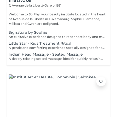
Institute
7, Avenue de la Liberté
Gare L-1931
Welcome to So'Phy, your beauty institute located in the heart
of Avenue de la Liberté in Luxembourg. Sophie, Clémence,
Mélissa and Gwen are delighted...
Signature by Sophie
An exclusive experience designed to reconnect body and mind. This signature treatment begins with a warm and soothing foot bath, inviting the body to slow down and release the first tensions. It continues with a deeply relaxing back massage, designed to relieve muscular tension, calm the nervous system and create a true sense of letting go. The experience then continues with a fully personalised facial, tailored to your skin's specific needs to cleanse, hydrate and restore comfort and radiance. At the heart of this ritual lies Sophie's signature massage, the KobiLift® : a precise and enveloping technique that stimulates, drains and firms the skin while enhancing its natural glow. Beyond visible results, this treatment brings a deep sense of balance, lightness and renewal. A suspended moment where time slows down, the mind relaxes and the body feels fully cared for. Ideal for those seeking deep relaxation, radiant skin and a true moment of reconnection.
Little Star - Kids Treatment Ritual
A gentle and comforting experience specially designed for children, introducing them to the pleasure of self-care in a safe and caring environment. You can choose the duration (60 or 90 minutes), and we create a personalised ritual adapted to their age, preferences and sensitivity. The experience may include a mini facial, a relaxing massage, a mini manicure or pedicure, with the option of nail polish application. Each session is designed as a playful and soothing moment, allowing children to discover well-being in a gentle way. The perfect introduction to self-care, respecting their pace and individual needs.
Indian Head Massage - Seated Massage
A deeply relaxing seated massage, ideal for quickly releasing built-up tension. Inspired by Ayurvedic techniques, this treatment focuses on the upper back, shoulders, neck and scalp to relieve muscular tension and calm the nervous system. Through targeted movements, it provides an immediate feeling of lightness, promotes mental relaxation and improves overall rest. An ideal treatment for a quick and effective break, helping you release pressure and restore a sense of calm and balance.