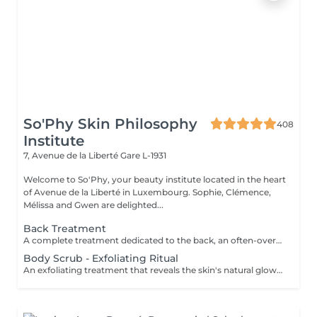
So'Phy Skin Philosophy
408
Institute
7, Avenue de la Liberté
Gare L-1931
Welcome to So'Phy, your beauty institute located in the heart
of Avenue de la Liberté in Luxembourg. Sophie, Clémence,
Mélissa and Gwen are delighted...
Back Treatment
A complete treatment dedicated to the back, an often-overlooked area that can be prone to tension and imperfections. The treatment begins with cleansing and exfoliation to purify the skin, refine its texture and improve its overall appearance. Depending on your needs and the selected duration (30 or 60 minutes), more targeted work may be performed to deeply cleanse and rebalance the skin. The treatment ends with a relaxing massage to release accumulated tension and provide an immediate sense of well-being. The skin feels clearer, smoother, and the back deeply relaxed. An ideal treatment to care for this often-neglected area while enjoying a moment of relaxation.
Body Scrub - Exfoliating Ritual
An exfoliating treatment that reveals the skin's natural glow while offering a true moment of relaxation. The scrub removes dead skin cells, refines skin texture and leaves the skin soft and radiant. According to your preference, you can choose between a black soap scrub for a purifying and enveloping experience, or a grain-based scrub for a more invigorating and effective exfoliation. Your chosen fragrance accompanies the entire treatment, with the option to extend the experience with a nourishing massage oil. The skin feels smooth, soft and delicately scented, while the body relaxes and the mind unwinds. An ideal treatment to prepare the skin, enhance its appearance or simply enjoy a moment for yourself.