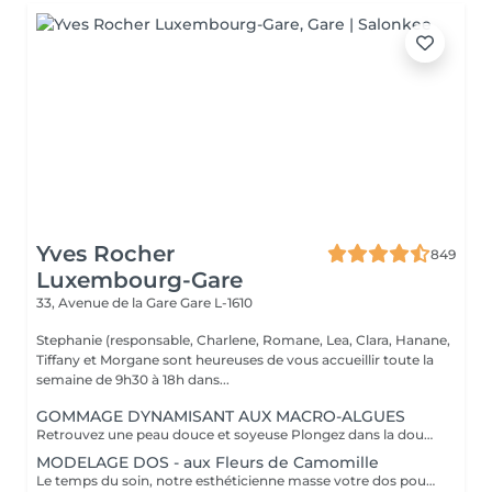
Yves Rocher
849
Luxembourg-Gare
33, Avenue de la Gare
Gare L-1610
Stephanie (responsable, Charlene, Romane, Lea, Clara, Hanane,
Tiffany et Morgane sont heureuses de vous accueillir toute la
semaine de 9h30 à 18h dans...
GOMMAGE DYNAMISANT AUX MACRO-ALGUES
Retrouvez une peau douce et soyeuse Plongez dans la douceur tropicale dIndonésie à travers les notes épicées des huiles essentielles de Girofle et de Muscade. Ce gommage aux effluves chauds et naturels vous transporte tout en exfoliant délicatement votre peau : elle est douce, lumineuse et satinée.
MODELAGE DOS - aux Fleurs de Camomille
Le temps du soin, notre esthéticienne masse votre dos pour un confort sans précédent.