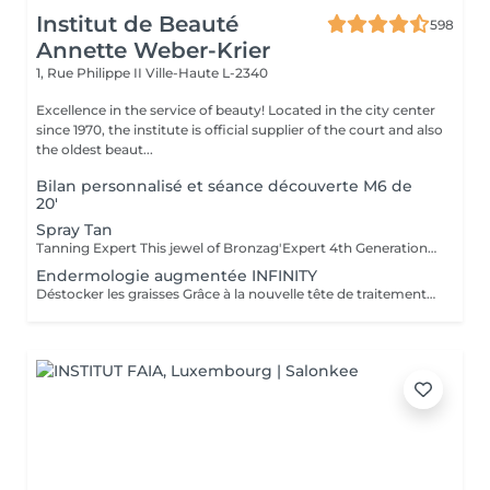
Institut de Beauté
598
Annette Weber-Krier
1, Rue Philippe II
Ville-Haute L-2340
Excellence in the service of beauty! Located in the city center
since 1970, the institute is official supplier of the court and also
the oldest beaut...
Bilan personnalisé et séance découverte M6 de
20'
Spray Tan
Tanning Expert This jewel of Bronzag'Expert 4th Generation technology, working with our lotion, offers a tailor-made tan without UV exposure. Thanks to its 99% natural composition containing a melanin activator and moisturizing active ingredients, you will find tanned, revitalized and plumped skin.
Endermologie augmentée INFINITY
Déstocker les graisses Grâce à la nouvelle tête de traitement brevetée Alliance, endermologie® permet de cibler et daffiner les zones rebelles à lexercice et à lhygiène alimentaire (bras, dos, ventre, taille, cuisses..) tout en sadaptant précisément aux besoins de chaque peau. Lisser la cellulite La cellulite, qui touche 90 % des femmes même les plus minces et les plus sportives, résulte à la fois dun stockage de graisses dans les adipocytes (cellules graisseuses) et dune rétention deau tout autour. Raffermir la peau Variations de poids, grossesses, temps qui passe la peau perd progressivement de sa tonicité et de sa souplesse. Même si ce relâchement cutané concerne tout le corps, certaines zones y sont plus sensibles : intérieur des cuisses, ventre, bras, etc Retrouver des jambes légères Jambes lourdes et douloureuses, chevilles ou pieds gonflés ces symptômes traduisent une mauvaise circulation sanguine et lymphatique. Les toxines saccumulent dans lorganisme, ce qui explique de telles variations de volume en une même journée ou à différents moments du cycle féminin. Bien-être Découvrez des parcours de soins au concept exclusif, pour une efficacité et une détente incomparables.