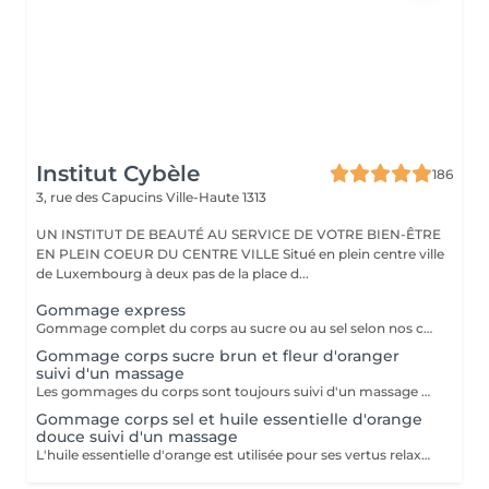
Institut Cybèle
186
3, rue des Capucins
Ville-Haute 1313
UN INSTITUT DE BEAUTÉ AU SERVICE DE VOTRE BIEN-ÊTRE
EN PLEIN COEUR DU CENTRE VILLE Situé en plein centre ville
de Luxembourg à deux pas de la place d...
Gommage express
Gommage complet du corps au sucre ou au sel selon nos créations du moment suivi d'une douche.
Gommage corps sucre brun et fleur d'oranger
suivi d'un massage
Les gommages du corps sont toujours suivi d'un massage à l'huile chaude.
Gommage corps sel et huile essentielle d'orange
douce suivi d'un massage
L'huile essentielle d'orange est utilisée pour ses vertus relaxantes et apaisantes. Elle aide à lutter contre le stress et facilite l'endormissement. Les gommages du corps sont suivis d'un massage complet à l'huile chaude.