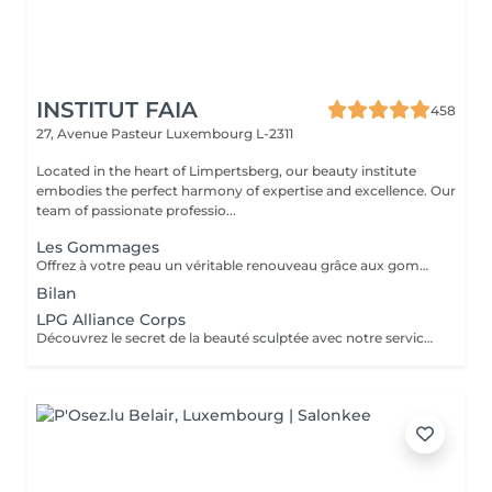
INSTITUT FAIA
458
27, Avenue Pasteur
Luxembourg L-2311
Located in the heart of Limpertsberg, our beauty institute
embodies the perfect harmony of expertise and excellence. Our
team of passionate professio...
Les Gommages
Offrez à votre peau un véritable renouveau grâce aux gommages corps Gemology. Enrichis en extraits minéraux précieux et en ingrédients naturels, ils exfolient en douceur, éliminent les cellules mortes et révèlent l'éclat de la peau. Leur texture sensorielle et leurs parfums délicats transforment l'exfoliation en un rituel de bien-être luxueux. Résultat : une peau lisse, douce, parfaitement préparée à recevoir les soins suivants.
Bilan
LPG Alliance Corps
Découvrez le secret de la beauté sculptée avec notre service LPG Endermologie. Cette technologie de pointe est votre alliée pour une silhouette redessinée et une peau radieuse. Les soins Endermologie stimulent naturellement la production de collagène et d'élastine, réduisent l'aspect de la cellulite et raffermissent votre peau. Les résultats sont visibles dès les premières séances, vous laissant avec une confiance et une élégance accrues. Révélez votre beauté intérieure avec une silhouette plus harmonieuse. Optez pour le bien-être et la beauté, choisissez LPG Endermologie dès aujourd'hui.