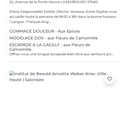
22, Avenue de la Porte-Neuve
LUXEMBOURG 57480
Diana (responsable) Estelle ,Marina, Vanessa, Anne-Sophie vous
accueille toute la semaine de 9h30 à 18h dans la bonne humeur
! Langue : Français Ang...
GOMMAGE DOUCEUR - Aux Epices
MODELAGE DOS - aux Fleurs de Camomille
ESCAPADE A LA GACILLY - aux Fleurs de
Camomille
Offrez-vous une longue escapade bien-être aux senteurs printanières de Camomille, fleur emblématique de nos champs à la Gacilly. le temps s'est arrêté. Incroyablement relaxé et en harmonie, votre corps et votre esprits retrouvent leur équilibre.