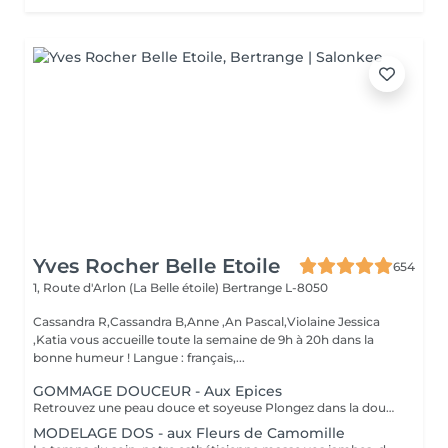
Yves Rocher Belle Etoile
654
1, Route d'Arlon (La Belle étoile)
Bertrange L-8050
Cassandra R,Cassandra B,Anne ,An Pascal,Violaine Jessica
,Katia vous accueille toute la semaine de 9h à 20h dans la
bonne humeur ! Langue : français,...
GOMMAGE DOUCEUR - Aux Epices
Retrouvez une peau douce et soyeuse Plongez dans la douceur tropicale dIndonésie à travers les notes épicées des huiles essentielles de Girofle et de Muscade. Ce gommage aux effluves chauds et naturels vous transporte tout en exfoliant délicatement votre peau : elle est douce, lumineuse et satinée.
MODELAGE DOS - aux Fleurs de Camomille