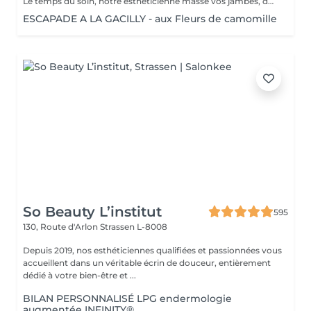
Le temps du soin, notre esthéticienne masse vos jambes, des orteils à la taille dans un mouvement tonique qui active la microcirculation et leurs procure un confort sans précédent. Bénéfices : Vos jambes retrouvent fraicheur et légèreté.
ESCAPADE A LA GACILLY - aux Fleurs de camomille
So Beauty L’institut
595
130, Route d'Arlon
Strassen L-8008
Depuis 2019, nos esthéticiennes qualifiées et passionnées vous
accueillent dans un véritable écrin de douceur, entièrement
dédié à votre bien-être et ...
BILAN PERSONNALISÉ LPG endermologie
augmentée INFINITY®