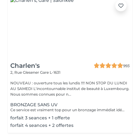
Charlen's
993
2, Rue Glesener
Gare L-1631
NOUVEAU : ouverture tous les lundis !!!! NON STOP DU LUNDI
AU SAMEDI L'incontournable institut de beauté à Luxembourg.
Nous sommes connues pour n...
BRONZAGE SANS UV
Ce service est vraiment top pour un bronzage immédiat idéal avant vos vacances ou avant une soirée ;) Nous vous conseillons de faire un gommage la veille du soin et de porter des vêtements amples noirs. Selon votre peau, cela tient environ 1 semaine à 10 Jours! AVANT Exfolier votre peau en profondeur, puis hydrater généreusement 24h avant d'appliquer votre autobronzant, en insistant bien sur les coudes, genoux, chevilles et les zones sensibles. Épiler ou raser dans les 48h avant application afin que les pores de la peau soient fermés. Des points noirs pourraient apparaître si votre peau n'est pas nette lors de l'application. Ne pas appliquer de crème hydratante, parfum, déodorant ou maquillage le jour même de l'application cela pourrait obstruer les pores de la peau et faire apparaître des points noirs. APRÈS Porter des vêtement amples de couleur foncée les vêtements près du corps ou sous-vêtements pourraient faire des marques, porter des chaussures larges. Hydrater quotidiennement votre peau les jours suivant l'application ou utiliser un autobronzant progressif pour entretenir votre bronzage et le faire durer plus longtemps. Après 5 jours, exfolier quotidiennement votre peau à l'aide d'un exfoliant doux afin d'aider votre peau à absorber plus facilement votre crème hydratante, et garder un joli bronzage. Cela permet aussi au bronzage de s'estomper progressivement et uniformément.
forfait 3 seances + 1 offerte
forfait 4 seances + 2 offertes