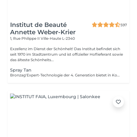
Institut de Beauté
597
Annette Weber-Krier
1, Rue Philippe II
Ville-Haute L-2340
Exzellenz im Dienst der Schönheit! Das Institut befindet sich
seit 1970 im Stadtzentrum und ist offizieller Hoflieferant sowie
das älteste Schönheits...
Spray Tan
Bronzag'Expert-Technologie der 4. Generation bietet in Kombination mit unserer Lotion eine maßgeschneiderte Bräune ohne UV-Strahlung. Dank der zu 99 % natürlichen Zusammensetzung mit einem Melaninaktivator und feuchtigkeitsspendenden Wirkstoffen erhalten Sie gebräunte, revitalisierte und aufgepolsterte Haut.