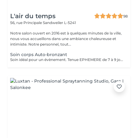
L'air du temps
98
56, rue Principale
Sandweiler L-5241
Notre salon ouvert en 2016 est à quelques minutes de la ville,
nous vous accueillons dans une ambiance chaleureuse et
intimiste. Notre personnel, tout...
Soin corps Auto-bronzant
Soin idéal pour un évènement. Tenue EPHEMERE de 7 à 9 jours, va s'estomper progressivement au fil de jours.. Cette prestation se fait à l'aide d'un produit auto-bronzant que nous appliquerons sur tout le corps. Pénétration immédiate, ne colle pas, ne tache pas. Le rendu sera un bronzage naturel (pas couleur orange) et uniforme dans les heures qui suivent. Le jour du soin portez de préférence des vêtements amples. Attendre environ 6 heures avant de prendre une douche. L'auto-bronzant touche la couche superficielle de la peau donc s'estompe progressivement. Nous préconisons un gommage la veille pour intensifier le soin..