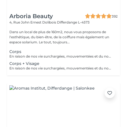
Arboria Beauty
392
4, Rue John Ernest Dolibois
Differdange L-4573
Dans un local de plus de 160m2, nous vous proposons de
l'esthétique, du bien-être, de la coiffure mais également un
espace solarium. Le tout, toujours...
Corps
En raison de nos vie surchargées, mouvementées et du nombre limité d'heures d'ensoleillement dans notre région, il est souvent difficile de conserver de manière saine le teint hâlé et la bonne mine des vacances. Et lorsque le soleil se montre facilement, il faut alors tenir compte des dangers des rayons UV. Voici ce qui nous a motivés à developper le produit 'Natural Taming Spray' une manière simple, saine et sûre d'avoir un bronzage naturel et uniforme toute l'année :)
Corps + Visage
En raison de nos vie surchargées, mouvementées et du nombre limité d'heures d'ensoleillement dans notre région, il est souvent difficile de conserver de manière saine le teint hâlé et la bonne mine des vacances. Et lorsque le soleil se montre facilement, il faut alors tenir compte des dangers des rayons UV. Voici ce qui nous a motivés à developper le produit 'Natural Taming Spray' une manière simple, saine et sûre d'avoir un bronzage naturel et uniforme toute l'année :)