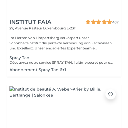
INSTITUT FAIA
457
27, Avenue Pasteur
Luxembourg L-2311
Im Herzen von Limpertsberg verkörpert unser
Schönheitsinstitut die perfekte Verbindung von Fachwissen
und Exzellenz. Unser engagiertes Expertenteam e...
Spray Tan
Découvrez notre service SPRAY TAN, l'ultime secret pour obtenir secret pour un éclat doré sans nuire à votre peau. Notre formule révolutionnaire, non testée sur les animaux, garantit un bronzage naturel et sans effet « orange ». Choissisez parmi une gamme de teints pour obtenir la nuance parfaite qui convient à votre style. Donnez à votre peau l'éclat qu'elle mérite et révélez une beauté radieuse en un instant. Osez le bronzage en toute confiance avec notre Spray Tan.
Abonnement Spray Tan 6+1