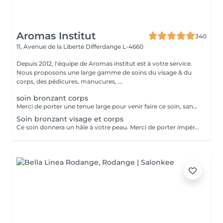
Aromas Institut
340
11, Avenue de la Liberté
Differdange L-4660
Depuis 2012, l'équipe de Aromas institut est à votre service.
Nous proposons une large gamme de soins du visage & du
corps, des pédicures, manucures, ...
soin bronzant corps
Merci de porter une tenue large pour venir faire ce soin, sans quoi un risque de traces est possible.
Soin bronzant visage et corps
Ce soin donnera un hâle à votre peau. Merci de porter impérativement des vêtements amples et de faire un gommage à la maison ou en institut la veille. Les épilations le jour même ou la veille ne sont pas recommandées car cela peut laisser des marques sur le corps.