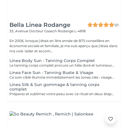
Bella Linea Rodange
121
33, Avenue Docteur Gaasch
Rodange L-4818
En 2006, lorsque j'étais en 1ère année de BTS conseillère en
économie sociale et familiale, je me suis aperçu que j'étais dans
ma voie 'aider et accom...
Linea Body Sun - Tanning Corps Complet
Le tanning corps complet procure un hâle doré et lumineux en un seul rendez-vous. La lotion autobronzante professionnelle est appliquée de façon homogène, garantissant un bronzage uniforme et naturel, adapté à votre carnation. Les bénéfices : Teint hâlé et éclatant Résultat immédiat et homogène Sans exposition aux UV Une solution parfaite pour un effet bonne mine tout au long de l'année.
Linea Face Sun - Tanning Buste & Visage
Ce soin ciblé illumine immédiatement les zones clés : visage, cou et décolleté. La lotion autobronzante est appliquée avec précision pour offrir un hâle homogène et élégant, parfaitement adapté à votre carnation. Les bénéfices : Teint lumineux et uniforme sur les zones visibles Bonne mine instantanée, sans soleil Résultat naturel et élégant Un soin express qui redonne éclat et confiance en un clin d'il.
Linea Silk & Sun gommage & tanning corps
complet
Préparez et sublimez votre peau avec ce rituel en deux étapes : 1. Gommage du corps complet pour lisser et purifier la peau. 2. Application du tanning professionnel qui dépose un hâle uniforme et lumineux. Les bénéfices : Bronzage homogène et longue tenue Teint naturellement hâlé, sans soleil Peau douce, lisse et éclatante Un soin idéal avant une occasion spéciale ou pour prolonger l'effet des vacances.