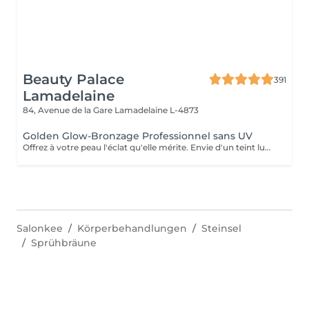
Beauty Palace
391
Lamadelaine
84, Avenue de la Gare
Lamadelaine L-4873
Golden Glow-Bronzage Professionnel sans UV
Offrez à votre peau l'éclat qu'elle mérite. Envie d'un teint lumineux et d'un effet retour de vacances toute l'année ? Le Golden Glow est un spray tanning professionnel qui sublime votre peau en quelques minutes seulement. Un bronzage sur mesure, naturel ou intense selon vos envies, sans exposition aux UV. - Glow immédiat - Teint uniforme et lumineux - Silhouette visuellement sublimée - Idéal avant événement, vacances ou shooting Chaque séance est personnalisée selon votre carnation et l'intensité souhaitée afin de garantir un résultat harmonieux et élégant, sans effet artificiel. !!! Prévoir des vêtements amples et foncés (noirs de préférence) après la séance !!! Important Préparation de la peau Pour un résultat optimal, un gommage doit être réalisé 24h avant la séance de tanning. Si vous souhaitez réserver un Tanning + Gommage, merci de nous appeler directement afin d'organiser le gommage 24h à l'avance et garantir un résultat uniforme et durable.
Salonkee
Körperbehandlungen
Steinsel
Sprühbräune