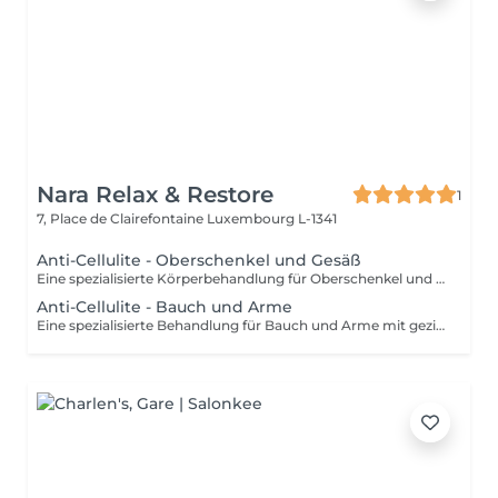
Nara Relax & Restore
1
7, Place de Clairefontaine
Luxembourg L-1341
Anti-Cellulite - Oberschenkel und Gesäß
Eine spezialisierte Körperbehandlung für Oberschenkel und Gesäß mit intensiven Massagetechniken zur Anregung der Durchblutung und gezielten Bearbeitung des darunterliegenden Gewebes. Die Anwendung kann das Hautbild unterstützen, die Gewebespannung fördern und für ein glatteres, strafferes Hautgefühl sorgen.
Anti-Cellulite - Bauch und Arme
Eine spezialisierte Behandlung für Bauch und Arme mit gezielten Massagetechniken zur Anregung der Durchblutung und Unterstützung eines gepflegten Hautbildes. Die intensive Anwendung kann die Gewebespannung fördern, das Hautbild verfeinern und die Haut geschmeidiger, glatter und frischer erscheinen lassen.