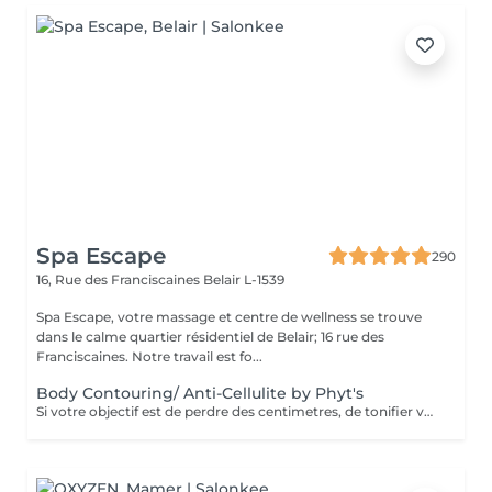
Spa Escape
290
16, Rue des Franciscaines
Belair L-1539
Spa Escape, votre massage et centre de wellness se trouve
dans le calme quartier résidentiel de Belair; 16 rue des
Franciscaines. Notre travail est fo...
Body Contouring/ Anti-Cellulite by Phyt's
Si votre objectif est de perdre des centimetres, de tonifier votre corps , de réduire la cellulite, ce soin développé par les laboratoires Phyt's est fait pour vous. Ensemble avec une bonne hygiène de vie adaptée, vous obtiendrez les resultats que vous espériez.