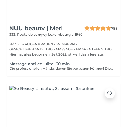
NUU beauty | Merl
788
332, Route de Longwy
Luxembourg L-1940
NÄGEL - AUGENBRAUEN - WIMPERN -
GESICHTSBEHANDLUNG - MASSAGE - HAARENTFERNUNG
Hier hat alles begonnen. Seit 2022 ist Merl das allererste
Zuhause der ...
Massage anti-cellulite, 60 min
Die professionellen Hände, denen Sie vertrauen können! Die Massage ist die Praxis des Knetens oder Manipulierens der Muskeln und anderer Weichteile einer Person, um Stress zu reduzieren, Muskelschmerzen zu lindern, die Entspannung zu fördern und die Funktion des Immunsystems zu verbessern. Vorteile einer Anti-Cellulite-Massage: - verbessert die Durchblutung - beseitigt Stauungen in der Haut - aktiviert Stoffwechselprozesse in Zellen und Geweben - Muskeln und Gewebe werden mit Sauerstoff und Mineralien versorgt - die Haut wird glatt und elastisch Wie wird eine Anti-Cellulite-Massage durchgeführt? - der Rücken wird massiert - Arme werden massiert - Beine werden massiert - der Bauch wird massiert Altersbeschränkungen: empfohlen ab 16 Jahren. Empfehlungen nach dem Eingriff: nach dem Eingriff 2-3 Stunden keinen Sport und plötzliche Bewegungen machen. Frequenz: 2-3 Mal pro Woche, insgesamt 10 Mal. Wiederholen Sie den Eingriff alle 3-6 Monate.