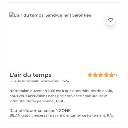
L'air du temps
98
56, rue Principale
Sandweiler L-5241
Notre salon ouvert en 2016 est à quelques minutes de la ville,
nous vous accueillons dans une ambiance chaleureuse et
intimiste. Notre personnel, tout...
Radiofréquence corps 1 ZONE
BILAN gratuit nécessaire avant d'entamer ce traitement. RADIOFREQUENCE 448Khz CAPACITIVE RESISTIVE monpolaire Non douloureux, non invasif. Technique pour raffermir, contre la cellulite, réduction de volume. La radiofréquence émet de la chaleur induite par une onde qui génère un effet tenseur et immédiat et durable. Traitement 6 à 12 séances pour atteindre des résultats, cela dépend de la qualité de la peau, de l'âge, du volume concernés entre autres.