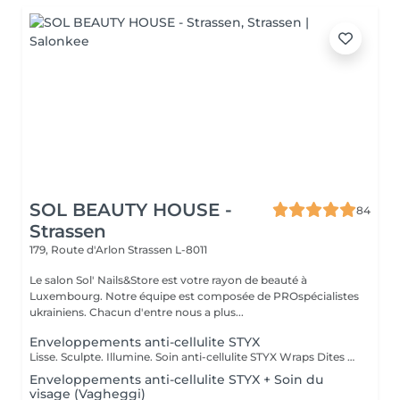
SOL BEAUTY HOUSE -
84
Strassen
179, Route d'Arlon
Strassen L-8011
Le salon Sol' Nails&Store est votre rayon de beauté à
Luxembourg. Notre équipe est composée de PROspécialistes
ukrainiens. Chacun d'entre nous a plus...
Enveloppements anti-cellulite STYX
Lisse. Sculpte. Illumine. Soin anti-cellulite STYX Wraps Dites adieu à la cellulite tenace et bonjour à une peau plus lisse et plus ferme ! Nos STYX Wraps constituent un soin anti-cellulite puissant qui utilise des ingrédients actifs naturels et des bandages de compression pour tonifier et détoxifier visiblement votre corps. Ses bienfaits : Cible et réduit l'apparence de la cellulite Stimule la circulation sanguine et lymphatique Raffermit, lisse et hydrate la peau Aide à redessiner les zones à problèmes Ressentez l'effet tenseur dès la première séance et profitez d'une silhouette rafraîchie et sculptée. Idéal en traitement ponctuel ou en cure pour des résultats durables. Prête à retrouver confiance en vous grâce aux bandages ?
Enveloppements anti-cellulite STYX + Soin du
visage (Vagheggi)