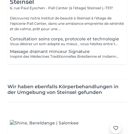
Steinsel
6, rue Paul Eyschen - Pall Center (à l’étage)
Steinsel L-7317
Découvrez notre institut de beauté à Steinsel à l'étage de
l'épicerie Pall Center, dans une ambiance empreinte de sérénité
et de calme, prêt pour une ...
Consultation soins corps, protocole et technologie
Vous désirez un soin adapté au mieux , vous hésitez entre toutes nos techniques , machines et protocoles divers. Nous avons donc mis en place ce moment privilégié avec une esthéticienne , qui vous écoutera et répondra à vos attentes en vous conseillant au mieux . Les 25€ de la consultation vous seront déduits de votre soin si vous prenez rdv .
Massage drainant minceur Signature
Inspiré des Médecines Traditionnelles Brésilienne et Indienne, ce soin allie des manuvres de pétrissage, frictions et percussions pour apporter une détoxification et un drainage des tissus, un équilibre global du corps afin de restaurer son image de soi. Conseillé en cure de minimum 10 séances + 2 gratuites.
Wir haben ebenfalls Körperbehandlungen in
der Umgebung von Steinsel gefunden