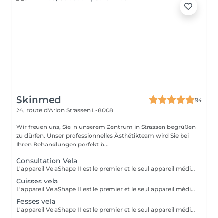
Skinmed
94
24, route d'Arlon
Strassen L-8008
Wir freuen uns, Sie in unserem Zentrum in Strassen begrüßen
zu dürfen. Unser professionnelles Ästhétikteam wird Sie bei
Ihren Behandlungen perfekt b...
Consultation Vela
L'appareil VelaShape II est le premier et le seul appareil médical qui a fait ses preuves en remodelage corps. Le VelaShape II est une technologie qui combine le palper-rouler à des radiofréquences et à de la lumière infrarouge. Le palper-rouler « casse » les capitons graisseux et stimule la circulation sanguine et le drainage lymphatique. Quant aux radiofréquences et à la lumière infrarouge, elles agissent dans les couches profondes de la peau, soit l'hypoderme et le derme où l'on retrouve les cellules adipeuses et les fibres de collagène. Les radiofréquences et la lumière infrarouge activent le métabolisme des cellules graisseuses pour en diminuer la grosseur tout en stimulant la contraction et la production des fibres de collagène. L'objectif est de chauffer les graisses afin de récupérer la fermeté et l'aspect lisse de la peau. Un ensemble de 10 séances rapprochées sont nécessaires pour atteindre un résultat optimal. Après cette phase il faut maintenir le résultat obtenu par des séances d'entretien tous les 2 mois. Nous vous proposons une séance de Velashape à partir de 60€ selon la zone à traiter. Contre-indications : porteurs de stimulateur cardiaque ou prothèse métallique, diabétiques, preneurs d'anti- coagulants, enceinte ou allaitante, maladies veineuses, infiltration, tumeur cancéreuse
Cuisses vela
L'appareil VelaShape II est le premier et le seul appareil médical qui a fait ses preuves en remodelage corps. Le VelaShape II est une technologie qui combine le palper-rouler à des radiofréquences et à de la lumière infrarouge. Le palper-rouler « casse » les capitons graisseux et stimule la circulation sanguine et le drainage lymphatique. Quant aux radiofréquences et à la lumière infrarouge, elles agissent dans les couches profondes de la peau, soit l'hypoderme et le derme où l'on retrouve les cellules adipeuses et les fibres de collagène. Les radiofréquences et la lumière infrarouge activent le métabolisme des cellules graisseuses pour en diminuer la grosseur tout en stimulant la contraction et la production des fibres de collagène. L'objectif est de chauffer les graisses afin de récupérer la fermeté et l'aspect lisse de la peau. Un ensemble de 10 séances rapprochées sont nécessaires pour atteindre un résultat optimal. Après cette phase il faut maintenir le résultat obtenu par des séances d'entretien tous les 2 mois. Nous vous proposons une séance de Velashape à partir de 60€ selon la zone à traiter. Contre-indications : porteurs de stimulateur cardiaque ou prothèse métallique, diabétiques, preneurs d'anti- coagulants, enceinte ou allaitante, maladies veineuses, infiltration, tumeur cancéreuse
Fesses vela
L'appareil VelaShape II est le premier et le seul appareil médical qui a fait ses preuves en remodelage corps. Le VelaShape II est une technologie qui combine le palper-rouler à des radiofréquences et à de la lumière infrarouge. Le palper-rouler « casse » les capitons graisseux et stimule la circulation sanguine et le drainage lymphatique. Quant aux radiofréquences et à la lumière infrarouge, elles agissent dans les couches profondes de la peau, soit l'hypoderme et le derme où l'on retrouve les cellules adipeuses et les fibres de collagène. Les radiofréquences et la lumière infrarouge activent le métabolisme des cellules graisseuses pour en diminuer la grosseur tout en stimulant la contraction et la production des fibres de collagène. L'objectif est de chauffer les graisses afin de récupérer la fermeté et l'aspect lisse de la peau. Un ensemble de 10 séances rapprochées sont nécessaires pour atteindre un résultat optimal. Après cette phase il faut maintenir le résultat obtenu par des séances d'entretien tous les 2 mois. Nous vous proposons une séance de Velashape à partir de 60€ selon la zone à traiter. Contre-indications : porteurs de stimulateur cardiaque ou prothèse métallique, diabétiques, preneurs d'anti- coagulants, enceinte ou allaitante, maladies veineuses, infiltration, tumeur cancéreuse