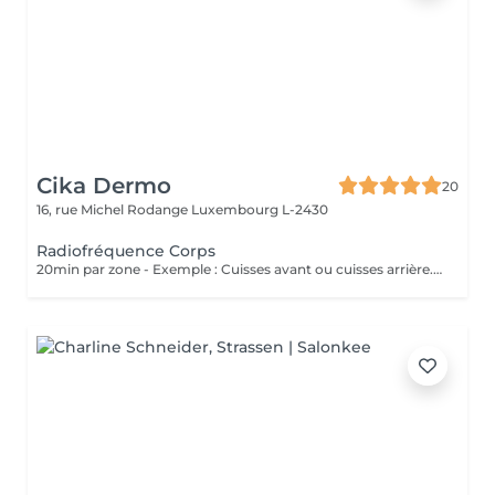
Cika Dermo
20
16, rue Michel Rodange
Luxembourg L-2430
Radiofréquence Corps
20min par zone - Exemple : Cuisses avant ou cuisses arrière. Soin Raffermissant pour le relâchement cutané ou la cellulite légère. L'effet est immédiat et évolutif sous 48h. Nous vous conseillons de faire ce soin en commençant par une cure de 6 séances et par la suite sous forme d'entretien uniquement.