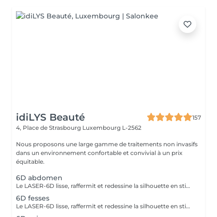
idiLYS Beauté
157
4, Place de Strasbourg
Luxembourg L-2562
Nous proposons une large gamme de traitements non invasifs
dans un environnement confortable et convivial à un prix
équitable.
6D abdomen
Le LASER-6D lisse, raffermit et redessine la silhouette en stimulant la peau en profondeur pour atténuer visiblement la cellulite. La LUMINOTHÉRAPIE du visage consiste à exposer la peau à des lumières LED afin de stimuler le renouvellement cellulaire et améliorer l'éclat du teint.
6D fesses
Le LASER-6D lisse, raffermit et redessine la silhouette en stimulant la peau en profondeur pour atténuer visiblement la cellulite.