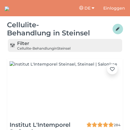
DE
Einloggen
Cellulite-
Behandlung
in
Steinsel
Filter
Cellulite-Behandlung
in
Steinsel
Institut L'Intemporel
284