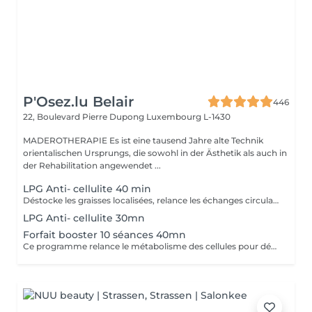
P'Osez.lu Belair
446
22, Boulevard Pierre Dupong
Luxembourg L-1430
MADEROTHERAPIE Es ist eine tausend Jahre alte Technik
orientalischen Ursprungs, die sowohl in der Ästhetik als auch in
der Rehabilitation angewendet ...
LPG Anti- cellulite 40 min
Déstocke les graisses localisées, relance les échanges circulatoires et raffermit pour retrouver une peau lisse, plus ferme et un corps plus léger. Ce soin agit sur tous types de cellulite(adipeux,aqueuse et fibreuse).
LPG Anti- cellulite 30mn
Forfait booster 10 séances 40mn
Ce programme relance le métabolisme des cellules pour déstocker les graisses résistantes, lisser la cellulite et raffermir la peau. Cure à raison de 2 soins endermologie corps par semaine pendant 5 semaines .