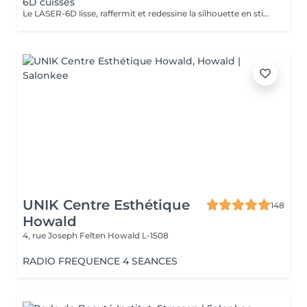
6D cuisses
Le LASER-6D lisse, raffermit et redessine la silhouette en stimulant la peau en profondeur pour atténuer visiblement la cellulite. La LUMINOTHÉRAPIE du visage consiste à exposer la peau à des lumières LED afin de stimuler le renouvellement cellulaire et améliorer l'éclat du teint.
UNIK Centre Esthétique
148
Howald
4, rue Joseph Felten
Howald L-1508
RADIO FREQUENCE 4 SEANCES