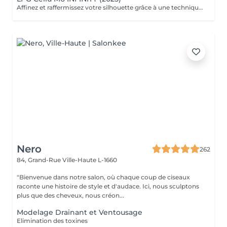
Affinez et raffermissez votre silhouette grâce à une technique de palper-rouler associée à un système d'aspiration. La dernière génération, le Cellu M6 INFINITY est un programme de soins basés sur la technique " Endermologie ", permettant de stimuler la circulation et les tissus de la peau en profondeur grâce à un système mécanique de palper-rouler. Associant confort et efficacité, cette technique, très proche d'un massage manuel, assouplit les tissus, améliore la circulation veineuse et lymphatique et permet une meilleure élimination des toxines. Les soins du corps Cellu M6 INFINITY permettent de : - déstocker les graisses - lisser la cellulite - raffermir la peau - retrouver des jambes légères
Nero
262
84, Grand-Rue
Ville-Haute L-1660
"Bienvenue dans notre salon, où chaque coup de ciseaux
raconte une histoire de style et d'audace. Ici, nous sculptons
plus que des cheveux, nous créon...
Modelage Drainant et Ventousage
Elimination des toxines