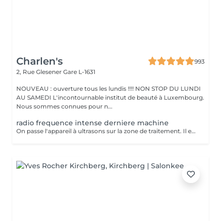
Charlen's
993
2, Rue Glesener
Gare L-1631
NOUVEAU : ouverture tous les lundis !!!! NON STOP DU LUNDI
AU SAMEDI L'incontournable institut de beauté à Luxembourg.
Nous sommes connues pour n...
radio frequence intense derniere machine
On passe l'appareil à ultrasons sur la zone de traitement. Il est possible de ressentir une légère sensation de chaleur pendant la séance mais la lipocavitation est indolore. La séance dure entre 40 minutes et 1h et vous pourrez reprendre vos activités quotidiennes normalement après le soin. Les resultats lissent la peau casse les capitons des la première seance