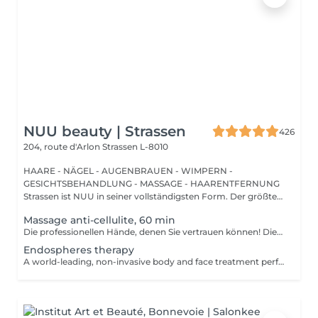
NUU beauty | Strassen
426
204, route d'Arlon
Strassen L-8010
HAARE - NÄGEL - AUGENBRAUEN - WIMPERN -
GESICHTSBEHANDLUNG - MASSAGE - HAARENTFERNUNG
Strassen ist NUU in seiner vollständigsten Form. Der größte
Sal...
Massage anti-cellulite, 60 min
Die professionellen Hände, denen Sie vertrauen können! Die Massage ist die Praxis des Knetens oder Manipulierens der Muskeln und anderer Weichteile einer Person, um Stress zu reduzieren, Muskelschmerzen zu lindern, die Entspannung zu fördern und die Funktion des Immunsystems zu verbessern. Vorteile einer Anti-Cellulite-Massage: - verbessert die Durchblutung - beseitigt Stauungen in der Haut - aktiviert Stoffwechselprozesse in Zellen und Geweben - Muskeln und Gewebe werden mit Sauerstoff und Mineralien versorgt - die Haut wird glatt und elastisch Wie wird eine Anti-Cellulite-Massage durchgeführt? - der Rücken wird massiert - Arme werden massiert - Beine werden massiert - der Bauch wird massiert Altersbeschränkungen: empfohlen ab 16 Jahren. Empfehlungen nach dem Eingriff: nach dem Eingriff 2-3 Stunden keinen Sport und plötzliche Bewegungen machen. Frequenz: 2-3 Mal pro Woche, insgesamt 10 Mal. Wiederholen Sie den Eingriff alle 3-6 Monate.
Endospheres therapy
A world-leading, non-invasive body and face treatment performed using the original 3rd-generation Endospheres® technology one of the most advanced solutions on the market for sculpting, drainage, and skin firming. This Italian medical technology combines microvibration, deep lymphatic drainage, and muscle stimulation to deliver visible results from the very first session. Why Endospheres® at NUU: Original 3rd-generation Endospheres® device · Authentic Italian technology · Instant lightness, firmness, and contouring · Safe, natural, and highly effective · No downtime Key benefits: Reduces cellulite and water retention Improves blood and lymphatic circulation Firms and tightens the skin Relieves muscle tension and heaviness Stimulates collagen and natural glow A.F.T. (Abdominal Fat Treatment) Advanced thermal and vacuum technology designed to activate fat metabolism, enhance lymphatic drainage, and sculpt the abdominal area safely and comfortably. Recommended from: 18+ Post-care: No downtime Frequency: Course recommended for optimal results Results are visible and progressive with regular sessions.