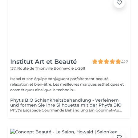
Institut Art et Beauté
427
137, Route de Thionville
Bonnevoie L-2611
Isabel et son équipe conjuguent parfaitement beauté,
relaxation et bien-être. Les meilleures marques esthétiques et
cosmétiques ainsi que la technolo...
Phyt's BIO Schlankheitsbehandlung - Verfeinern
und formen Sie Ihre Silhouette mit der Phyt's BIO
Phyt's Escapade Gourmande Behandlung Ein Gourmet-Ausflug, zertifiziert biologisch Gönnen Sie sich unsere Escapade Gourmande Behandlung, einen wahrhaft sinnlichen Ausflug, der biologisch zertifiziert ist und Weichheit und Genuss für ein ultimatives Entspannungserlebnis vereint. Kokosnuss-Peeling: Sanfte Exfoliation: Kokosnuss-Pulver entfernt sanft abgestorbene Hautzellen und offenbart eine glatte, verfeinerte Haut. Hautveredelung: Dieses Peeling sorgt für einen natürlichen, strahlenden und erfrischten Teint. Sheabutter-Wickel: Intensive Hydratation: Sheabutter schmilzt auf Ihrem Körper und bietet tiefe Pflege und Feuchtigkeit. Tiefe Entspannung: Diese Wellness-Massage sorgt für eine tiefgreifende Entspannung und unvergleichlichen Komfort. Kakaowickel: Sinnliche Erweckung: Kakao umhüllt Ihre Haut mit einer duftenden, wärmenden Umarmung, die Ihre Sinne weckt und das Wohlgefühl verlängert. Gourmet-Genuss: Das verführerische Aroma des Kakaos verleiht Ihrem Erlebnis eine süße Note der Verwöhnung. Warum diese Behandlung wählen? Ein einzigartiger sinnlicher Ausflug: Diese Behandlung ist ein komplettes Sinneserlebnis, das Wohlbefinden und Vergnügen bei jedem Schritt bietet. Biologische Inhaltsstoffe: Genießen Sie das Beste aus der Natur mit zertifizierten Bio-Zutaten und schonen Sie gleichzeitig die Umwelt. Ein Moment der puren Verwöhnung: Gönnen Sie sich eine luxuriöse Auszeit, in der Stress und Anspannung verfliegen. Sie verdienen diesen Moment des Luxus und Wohlbefindens.