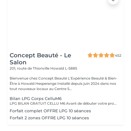
Concept Beauté - Le
452
Salon
201, route de Thionville
Howald L-5885
Bienvenue chez Concept Beauté L'Expérience Beauté & Bien-
Être à Howald Hesperange Installé depuis juin 2024 dans nos
tout nouveaux locaux au Centre S...
Bilan LPG Corps CelluM6
LPG BILAN GRATUIT CELLU M6 Avant de débuter votre programme LPG, nous vous offrons un bilan personnalisé. Cette séance permet d'analyser votre peau, d'évaluer vos besoins et de définir ensemble le protocole le plus adapté à vos objectifs (fermeté, cellulite, drainage, remodelage). Grâce à la technologie brevetée LPG Endermologie, nous vous conseillons un programme sur-mesure pour optimiser vos résultats dès la première séance. Un accompagnement exclusif : En plus de votre programme LPG, bénéficiez des conseils d'une professionnelle, coach en nutrition et bien-être, pour des résultats optimisés et durables. Un suivi global pour retrouver une silhouette harmonieuse et une meilleure vitalité ! Le Lipomassage est une technique issu de l'endermologie ,c'est la solution aux problèmes de cellulite, de graisses localisées et de relachement cutané. Cellu M6 combine trois efets majeurs: - Le destockage : il active la lipolyse et stimule les adipocytes déclenchant la libération des graisses - Le raffermissement : il stimule les fibroblastes pour générer collagène et élastine - Le rescultage : il décloisonne les amas graisseux et agit sur les septas ( aspect capitons )
Forfait complet OFFRE LPG 10 séances
Forfait 2 zones OFFRE LPG 10 séances