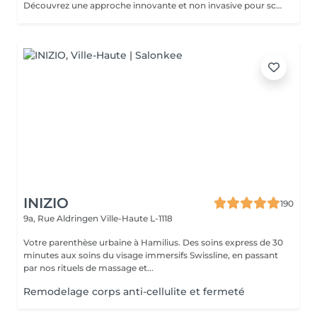
Découvrez une approche innovante et non invasive pour sculpter votre silhouette, alliant la puissance de l'ultra son à la technologie avancée du Wonder Axon. Cette synergie unique agit en profondeur pour : Défibroser les cellulites indurées : Les ondes ultrasonores ciblent les nodules fibreux, brisant les tissus durcis et libérant les graisses emprisonnées. Brûler les graisses libérées : Le Wonder Axon active la lipolyse et stimule le drainage lymphatique, éliminant naturellement les toxines et les lipides. Sculpter une musculature harmonieuse : Les impulsions électrostimulantes du Wonder Axon tonifient les muscles en douceur, pour une silhouette ferme et équilibrée. Booster le métabolisme de base : En stimulant la microcirculation et l'activité cellulaire, cette combinaison relance la combustion des calories même au repos.
INIZIO
190
9a, Rue Aldringen
Ville-Haute L-1118
Votre parenthèse urbaine à Hamilius. Des soins express de 30
minutes aux soins du visage immersifs Swissline, en passant
par nos rituels de massage et...
Remodelage corps anti-cellulite et fermeté