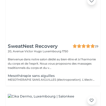
SweatNest Recovery
29
20, Avenue Victor Hugo
Luxembourg 1750
Bienvenue dans notre salon dédié au bien-être et à l'harmonie
du corps et de l'esprit. Nous vous proposons des massages
traditionnels du corps et du v...
Mesothérapie sans aiguilles
MESOTHERAPIE SANS AIGUILLES (électroporation). L'électromésothérapie est une technique médicale non invasive qui utilise des impulsions électriques pour améliorer l'apparence de la peau et le bien-être général. C'est une méthode sûre et efficace pour traiter une variété de problèmes de peau, des rides aux cicatrices d'acné, et elle est devenue une composante essentielle de nombreuses pratiques esthétiques. La mésothérapie sans aiguilles est également efficace pour le remodelage corporel et la réduction de la cellulite. Elle peut aider à tonifier les muscles et à éliminer les dépôts de graisse, aidant ainsi les clients à obtenir une silhouette plus ferme et plus sculptée. Cette technique utilise des courants électriques faibles intensité pour faire traverser la surface protectrice de la peau et les membranes cellulaires aux substances actives choisis selon des besoins et des effets attendus (p.ex., des enzymes et des produits favorisants le drainage lymphatique). Voici quelques-unes des principales contre-indications à l'électromésothérapie : Maladies cardiaques et porteurs de pacemaker Grossesse Épilepsie Cancers de la peau Diabète avancé Infections cutanées actives ou irritations cutanées graves Nombre de séances est établi selon des besoins et des résultats recherchés.