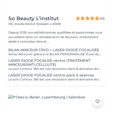
So Beauty L’institut
595
130, Route d'Arlon
Strassen L-8008
Depuis 2019, nos esthéticiennes qualifiées et passionnées vous
accueillent dans un véritable écrin de douceur, entièrement
dédié à votre bien-être et ...
BILAN MINCEUR CRYO + LASER DIODÉ FOCALISÉE
Venez découvrir grâce à ce BILAN PERSONNALISÉ d'une durée de 1h la formule la plus adapté pour vous afin d'atteindre vos objectifs ! Le soin Contour 360 est une révolution dans le domaine de l'esthétique corporelle. Si vous cherchez à affiner votre silhouette sans recourir à des interventions chirurgicales invasives, ce traitement est idéal ! Pourquoi opter pour le soin Contour 360 ? La technologie Contour 360 est adaptée à tous les types de peau et à diverses zones du corps. Que ce soit pour le ventre, les poignées d'amour, les cuisses ou les bras. Ce dispositif de body contouring combine trois traitements en un : la cryolipolyse augmentée, le laser diode focalisé et le palper-rouler mécanique. La cryolipolyse détruit les cellules adipeuses grâce à un froid intense, tandis que le laser diode stimule la production de collagène et l'élimination des triglycérides. Le palper-rouler mécanique améliore la circulation sanguine et lymphatique, combattant ainsi la rétention d'eau et la cellulite. Cette synergie permet des résultats visibles dès la première séance.
LASER DIODE FOCALISÉ ventre (TRAITEMENT
MINCEUR/ANTI-CELLULITE)
Le soin Contour 360 est une révolution dans le domaine de l'esthétique corporelle. Si vous cherchez à affiner votre silhouette sans recourir à des interventions chirurgicales invasives, ce traitement est idéal! Contour 360 ne se contente pas de réduire les graisses, elle améliore également la fermeté et la texture de la peau. Grâce à l'association du laser diode focalisé et du palper-rouler mécanique, la technologie stimule la production naturelle de collagène et d'élastine, deux composants essentiels pour une peau ferme et élastique. Le laser chauffe doucement les tissus, favorisant ainsi l'élimination des graisses et la tonicité de la peau. Le palper-rouler, quant à lui, reproduit un massage efficace, réduisant la cellulite et améliorant l'aspect général de la peau pour une silhouette redessinée et harmonieuse.
LASER DIODE FOCALISÉ ventre pack 6 séances
Le soin Contour 360 est une révolution dans le domaine de l'esthétique corporelle. Si vous cherchez à affiner votre silhouette sans recourir à des interventions chirurgicales invasives, ce traitement est idéal! Contour 360 ne se contente pas de réduire les graisses, elle améliore également la fermeté et la texture de la peau. Grâce à l'association du laser diode focalisé et du palper-rouler mécanique, la technologie stimule la production naturelle de collagène et d'élastine, deux composants essentiels pour une peau ferme et élastique. Le laser chauffe doucement les tissus, favorisant ainsi l'élimination des graisses et la tonicité de la peau. Le palper-rouler, quant à lui, reproduit un massage efficace, réduisant la cellulite et améliorant l'aspect général de la peau pour une silhouette redessinée et harmonieuse.