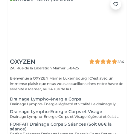
OXYZEN
284
2A, Rue de la Liberation
Mamer L-8425
Bienvenue à OXYZEN Mamer Luxembourg ! C'est avec un
immense plaisir que nous vous accueillons dans notre havre de
sérénité à Mamer, au 2A rue de la L...
Drainage Lympho-énergie Corps
Drainage Lympho-Énergie légèreté et vitalité Le drainage lympho-énergie est une méthode douce qui stimule le système lymphatique pour libérer les toxines, réduire la rétention d'eau et améliorer la circulation. Par des gestes précis et respectueux du corps, cette technique procure une sensation de légèreté, apaise le stress et redonne de l'énergie. Bienfaits : affiner la silhouette, diminuer la cellulite, soulager les jambes lourdes, améliorer la circulation, restaurer vitalité et équilibre. Pour prolonger et optimiser les résultats, découvrez nos cartes forfaits à tarif avantageux. Idéal aussi pour faire plaisir sous forme de bon cadeau. - FORFAIT Drainage Corps 5 Séances 430€ ( soit 86€ la séance ) - FORFAIT Drainage Corps 10 Séances 790€ ( soit 79€ la séance ) Déconseillé aux femmes enceintes. Pour en savoir plus, cliquez ici : https://www.oxyzen.lu Avertissement : Nos soins sont dédiés au bien-être et à la relaxation. Ils ne remplacent pas un suivi médical et ne relèvent pas de la kinésithérapie.
Drainage Lympho-Energie Corps et Visage
Drainage Lympho-Énergie Corps et Visage légèreté et éclat Le drainage lympho-énergie est une méthode douce qui stimule le système lymphatique et libère les toxines pour rétablir équilibre et vitalité. * Visage : réduit rides et imperfections, illumine le teint, raffermit l'ovale, atténue acné et couperose, diminue les poches et favorise un véritable lifting naturel. * Corps : aide à lutter contre la cellulite et la rétention d'eau, soulage les jambes lourdes, améliore la circulation, apaise le stress et redonne de l'énergie. Un soin complet qui agit autant sur l'esthétique que sur le bien-être intérieur. Pour optimiser les résultats, découvrez nos cartes forfaits à tarif avantageux. Idéal aussi pour offrir en bon cadeau. Déconseillé aux femmes enceintes. Pour en savoir plus, cliquez ici : https://www.oxyzen.lu Avertissement : Nos soins sont dédiés au bien-être et à la relaxation. Ils ne remplacent pas un suivi médical et ne relèvent pas de la kinésithérapie.
FORFAIT Drainage Corps 5 Séances (Soit 86€ la
séance)
Forfait 5 séances Drainage Lympho-Énergie Corps Retrouvez une silhouette affinée, des jambes légères et plus de vitalité grâce à notre forfait de 5 séances de drainage lympho-énergie corps. Cette méthode naturelle agit sur la circulation, la cellulite, la rétention d'eau, le stress et la perte d'énergie. Avec ce forfait, vous bénéficiez d'un tarif préférentiel : 86 € la séance au lieu de 94 €, soit une remise d'environ 8,5 %. Avantages du forfait : - Résultats renforcés et durables au fil des séances - Accompagnement personnalisé et adapté à vos besoins - Économies substantielles par rapport aux séances unitaires - Flexibilité dans la planification de vos rendez-vous Ce forfait est également le cadeau idéal à offrir à un proche pour lui faire découvrir les bienfaits du drainage lympho-énergie. Déconseillé aux femmes enceintes. Pour en savoir plus, cliquez ici : https://www.oxyzen.lu