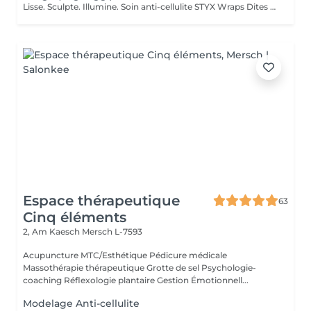
Lisse. Sculpte. Illumine. Soin anti-cellulite STYX Wraps Dites adieu à la cellulite tenace et bonjour à une peau plus lisse et plus ferme ! Nos STYX Wraps constituent un soin anti-cellulite puissant qui utilise des ingrédients actifs naturels et des bandages de compression pour tonifier et détoxifier visiblement votre corps. Ses bienfaits : Cible et réduit l'apparence de la cellulite Stimule la circulation sanguine et lymphatique Raffermit, lisse et hydrate la peau Aide à redessiner les zones à problèmes Ressentez l'effet tenseur dès la première séance et profitez d'une silhouette rafraîchie et sculptée. Idéal en traitement unique ou en cure pour des résultats à long terme. Profitez pleinement de ce moment pour profiter d'un soin du visage pendant la durée de l'enveloppement ! Prête à retrouver confiance en vous grâce à nos enveloppements ?
Espace thérapeutique
63
Cinq éléments
2, Am Kaesch
Mersch L-7593
Acupuncture MTC/Esthétique Pédicure médicale
Massothérapie thérapeutique Grotte de sel Psychologie-
coaching Réflexologie plantaire Gestion Émotionnell...
Modelage Anti-cellulite