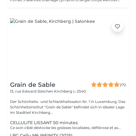
Grain de Sable
272
13, rue Edward Steichen
Kirchberg L-2540
Der Schönheits- und Schlankheitssalon Nr. 1 in Luxemburg. Das
Schönheitsinstitut "Grain de Sable" befindet sich in idealer Lage
im Stadtteil Kirchberg...
CELLULITE LISSANT 50 minutes
Ce soin ciblé déstocke les graisses localisées, défibrose et assouplit les tissus pour traiter efficacement la cellulite adipeuse et fibreuse tout en procurant un grand moment de bien-être.
LPG Cellu M6 INFINITY (2025)