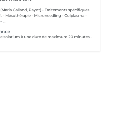
 (Maria Galland, Payot) - Traitements spécifiques
ift - Mésothérapie - Microneedling - Colplasma -
 ...
éance
Chaque séance de solarium à une dure de maximum 20 minutes. Possibilité de prendre une douche.