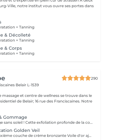
e et d'expertise en plein cur de Strassen À deux
g-Ville, notre institut vous ouvre ses portes dans
s
atation + Tanning
e & Décolleté
atation + Tanning
e & Corps
atation + Tanning
pe
290
ciscaines
Belair L-1539
e massage et centre de wellness se trouve dans le
sidentiel de Belair; 16 rue des Franciscaines. Notre
 & Gommage
Un beau bronzage sans soleil ! Cette exfoliation profonde de la couche externe du visage et du corps élimine les peaux mortes et les imperfections cutanées tout en favorisant une bonne circulation sanguine dans votre corps. Elle est suivie de l'application parfaite de la Voile Doré biologique de Phyt's qui se fond dans la peau pour un éclat radieux, une peau douce et souple.
ation Golden Veil
L'ajout d'une deuxième couche de crème bronzante Voile d'or ajoute de l'intensité tout en prolongeant la longévité de votre traitement initial. Cette étape ne nécessite pas d'exfoliation/gommage mais comprend un magnifique massage des cheveux et du cuir chevelu.