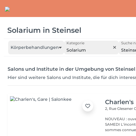
Solarium
in
Steinsel
Kategorie
Suche n
Körperbehandlungen
Solarium
Steins
Salons und Institute in der Umgebung von Steinsel
Hier sind weitere Salons und Institute, die für dich intere
Charlen's
2, Rue Glesener
G
NOUVEAU : ouver
SAMEDI L'incontournable institut de beauté à Luxembourg. Nous
sommes connues 