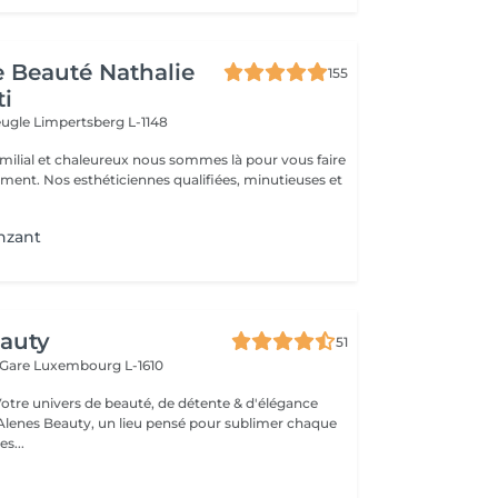
de Beauté Nathalie
155
ti
veugle
Limpertsberg L-1148
milial et chaleureux nous sommes là pour vous faire
oment. Nos esthéticiennes qualifiées, minutieuses et
nzant
eauty
51
 Gare
Luxembourg L-1610
Votre univers de beauté, de détente & d'élégance
lenes Beauty, un lieu pensé pour sublimer chaque
s...