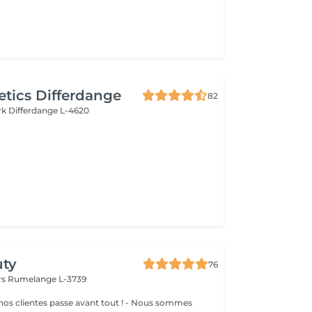
tics Differdange
82
rk
Differdange L-4620
uty
76
rs
Rumelange L-3739
clientes passe avant tout ! - Nous sommes