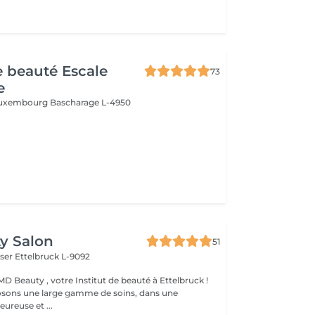
de beauté Escale
73
e
 Luxembourg
Bascharage L-4950
y Salon
51
iser
Ettelbruck L-9092
D Beauty , votre Institut de beauté à Ettelbruck !
sons une large gamme de soins, dans une
ureuse et ...