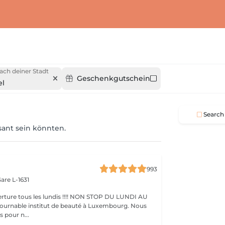
ach deiner Stadt
Geschenkgutschein
el
Search
ssant sein könnten.
993
are L-1631
ture tous les lundis !!!! NON STOP DU LUNDI AU
pour n...