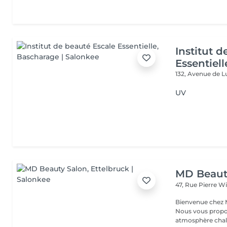
Institut 
Essentiell
132, Avenue de
UV
MD Beaut
47, Rue Pierre W
Bienvenue chez M
Nous vous propo
atmosphère chale