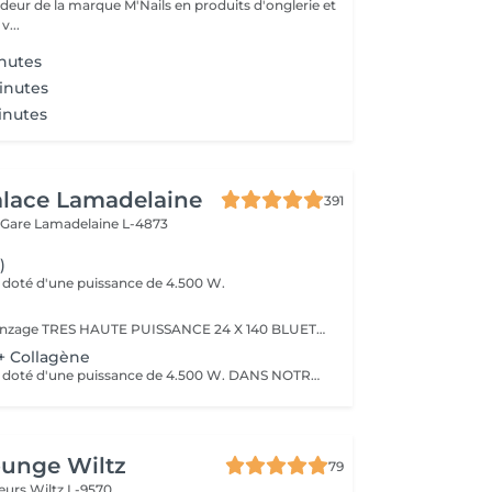
eur de la marque M'Nails en produits d'onglerie et
v...
nutes
inutes
inutes
alace Lamadelaine
391
 Gare
Lamadelaine L-4873
)
 doté d'une puissance de 4.500 W.
Uniquement bronzage TRES HAUTE PUISSANCE 24 X 140 BLUETOOTH
+ Collagène
Solarium de pied doté d'une puissance de 4.500 W. DANS NOTRE SOLARIUM VOUS POURREZ CONSTATER UN JET DE COLLAGENE PREVENANT DES RIDES AINSI QUE DES JETS DE VITAMINE D
ounge Wiltz
79
deurs
Wiltz L-9570