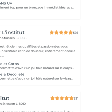
ANS UV
Ce service est vraiment top pour un bronzage immédiat idéal avant vos vacances ou avant une soirée ;) Nous vous conseillons de faire un gommage la veille du soin et de porter des vêtements amples noirs. Selon votre peau, cela tient environ 1 semaine à 10 Jours! AVANT Exfolier votre peau en profondeur, puis hydrater généreusement 24h avant d'appliquer votre autobronzant, en insistant bien sur les coudes, genoux, chevilles et les zones sensibles. Épiler ou raser dans les 48h avant application afin que les pores de la peau soient fermés. Des points noirs pourraient apparaître si votre peau n'est pas nette lors de l'application. Ne pas appliquer de crème hydratante, parfum, déodorant ou maquillage le jour même de l'application cela pourrait obstruer les pores de la peau et faire apparaître des points noirs. APRÈS Porter des vêtement amples de couleur foncée les vêtements près du corps ou sous-vêtements pourraient faire des marques, porter des chaussures larges. Hydrater quotidiennement votre peau les jours suivant l'application ou utiliser un autobronzant progressif pour entretenir votre bronzage et le faire durer plus longtemps. Après 5 jours, exfolier quotidiennement votre peau à l'aide d'un exfoliant doux afin d'aider votre peau à absorber plus facilement votre crème hydratante, et garder un joli bronzage. Cela permet aussi au bronzage de s'estomper progressivement et uniformément.
L’institut
595
on
Strassen L-8008
 esthéticiennes qualifiées et passionnées vous
 un véritable écrin de douceur, entièrement dédié à
...
e et Corps
Le tanning vous permettra d'avoir un joli hâle naturel sur le corps et le visage pour une durée de 8-10 jours. Ce soin est parfait pour démarrer les beaux jours, ou encore pour une occasion, ou pour votre départ en vacances afin de préparer votre peau. Conseils avant de venir à la séance : -Effectuez un gommage du corps et du visage la veille pour que la peau puisse mieux absorber le produit bronzant. -Si vous souhaitez vous épiler, faites le au moins 24h avant pour laisser le temps aux pores de la peau de se refermer. -Venez avec des vêtements amples et noir de préférence
e & Décolleté
Le tanning vous permettra d'avoir un joli hâle naturel sur le visage et le décolleté pour une durée de 8-10 jours. Ce soin est parfait pour démarrer les beaux jours, ou encore pour une occasion, ou pour votre départ en vacances afin de préparer votre peau. Conseils avant de venir à la séance : -Effectuez un gommage du visage la veille pour que la peau puisse mieux absorber le produit bronzant. -Si vous souhaitez vous épiler, faites le au moins 24h avant pour laisser le temps aux pores de la peau de se refermer.
itut
331
on
Strassen L-8010