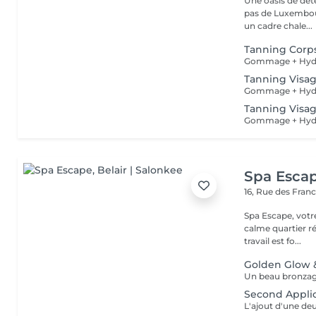
Une oasis de détent
pas de Luxembour
un cadre chale...
Tanning Corp
Gommage + Hydr
Tanning Visag
Gommage + Hydr
Tanning Visag
Gommage + Hydr
Spa Esca
16, Rue des Fran
Spa Escape, votr
calme quartier ré
travail est fo...
Golden Glow
Second Applic