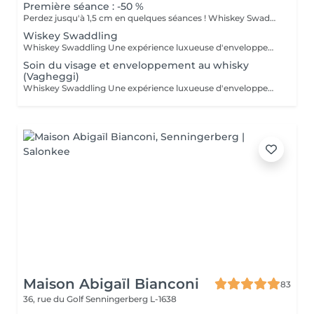
Première séance : -50 %
Perdez jusqu'à 1,5 cm en quelques séances ! Whiskey Swaddling - Une expérience de soin corporel luxueuse en institut Envie de vous faire plaisir tout en obtenant de vrais résultats ? Notre soin Whiskey Swaddling est bien plus qu'un simple enveloppement corporel : c'est un rituel complet conçu pour détoxifier, tonifier et nourrir votre peau en profondeur. Nous adaptons l'enveloppement à vos besoins à l'aide de formules riches en actifs, puis nous vous enveloppons dans des bandages, un film et de la chaleur pour optimiser les résultats. Le doux contraste de température, associé à des actifs puissants, fait des merveilles, et les résultats parlent d'eux-mêmes : Bienfaits : Détoxification du corps et perte de centimètres Une peau plus ferme et plus lisse Amélioration de la tonicité et de la circulation Envie d'enrichir votre expérience ? Ajoutez un soin du visage pendant l'enveloppement et un massage de drainage lymphatique après celui-ci pour booster la détoxification, améliorer la circulation et doubler l'efficacité de votre soin. Faites de ce moment une expérience pour tout le corps !
Wiskey Swaddling
Whiskey Swaddling Une expérience luxueuse d'enveloppement corporel digne d'un spa Envie de vous faire plaisir tout en obtenant de véritables résultats ? Notre soin « Whiskey Swaddling » est bien plus qu'un simple enveloppement corporel : c'est un rituel complet conçu pour détoxifier, tonifier et nourrir votre peau en profondeur. Nous adaptons l'enveloppement à vos besoins à l'aide de formules riches en principes actifs, puis nous vous enveloppons dans des bandages, un film plastique et une source de chaleur pour optimiser les résultats. Le doux contraste de température, associé à des actifs puissants, fait des merveilles et les résultats parlent d'eux-mêmes : Bienfaits : Détoxification du corps et perte de centimètres Une peau plus ferme et plus lisse Amélioration de la tonicité et de la circulation sanguine
Soin du visage et enveloppement au whisky
(Vagheggi)
Whiskey Swaddling Une expérience luxueuse d'enveloppement corporel en spa Envie de vous faire plaisir tout en obtenant de véritables résultats ? Notre Whiskey Swaddling est bien plus qu'un simple enveloppement corporel : c'est un rituel complet conçu pour détoxifier, tonifier et nourrir votre peau en profondeur. Nous adaptons l'enveloppement à vos besoins à l'aide de formules riches en principes actifs, puis nous vous enveloppons dans des bandages, un film plastique et une source de chaleur pour optimiser les résultats. Le doux contraste de température, associé à des actifs puissants, fait des merveilles et les résultats parlent d'eux-mêmes : Bienfaits : Détoxification du corps et perte de centimètres Une peau plus ferme et plus lisse Amélioration de la tonicité et de la circulation sanguine Envie d'enrichir votre expérience ? Pendant que votre corps se détend, pourquoi ne pas prendre soin de votre visage également ? Nous vous recommandons un soin du visage nourrissant utilisant les produits de soin professionnels Vagheggi.
Maison Abigaïl Bianconi
83
36, rue du Golf
Senningerberg L-1638