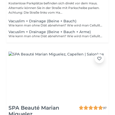
Kostenlose Parkplätze befinden sich direkt vor dem Haus.
Alternativ können Sie in der Straße mit Parkscheibe parken.
Achtung: Die Straße links vom Ha...
Vacuslim + Drainage (Beine + Bauch)
Wie kann man ohne Diät abnehmen? Wie wird man Cellulite los ganz ohne Sport? Und was, wenn deine Haut ganz natürlich schöner, glatter und straffer werden könnte? Entdecke Vacuslim 48 eine innovative, nicht-invasive Methode, die mit Vakuumverpackung arbeitet, um die natürlichen Funktionen deines Körpers zu stimulieren. Dank der schnellen und tiefen Aufnahme hochwirksamer Aktivstoffe sind sichtbare Ergebnisse bereits nach der ersten Anwendung möglich. Die Vorteile von Vacuslim 48: Sichtbare Reduktion von Cellulite Gezielte Körperformung Intensive Hautstraffung Seidige, glatte und elastische Haut Sichtbar gemilderte Dehnungsstreifen Bis zu 8 bis 19 cm Umfangsverlust (Durchschnitt mehrerer gemessener Zonen) nach nur einer Anwendung Kann als eigenständige Behandlung oder zwischen zwei Maderotherapie-Sitzungen angewendet werden, um die Ergebnisse zu maximieren und zu verlängern. Gönn deinem Körper eine umfassende Pflege ohne Schmerzen, ohne Sport, ohne Diät. Vacuslim 48 dein neues Ritual für eine schlankere Silhouette und strahlende Haut.
Vacuslim + Drainage (Beine + Bauch + Arme)
Wie kann man ohne Diät abnehmen? Wie wird man Cellulite los ganz ohne Sport? Und was, wenn deine Haut ganz natürlich schöner, glatter und straffer werden könnte? Entdecke Vacuslim 48 eine innovative, nicht-invasive Methode, die mit Vakuumverpackung arbeitet, um die natürlichen Funktionen deines Körpers zu stimulieren. Dank der schnellen und tiefen Aufnahme hochwirksamer Aktivstoffe sind sichtbare Ergebnisse bereits nach der ersten Anwendung möglich. Die Vorteile von Vacuslim 48: Sichtbare Reduktion von Cellulite Gezielte Körperformung Intensive Hautstraffung Seidige, glatte und elastische Haut Sichtbar gemilderte Dehnungsstreifen Bis zu 8 bis 19 cm Umfangsverlust (Durchschnitt mehrerer gemessener Zonen) nach nur einer Anwendung Kann als eigenständige Behandlung oder zwischen zwei Maderotherapie-Sitzungen angewendet werden, um die Ergebnisse zu maximieren und zu verlängern. Gönn deinem Körper eine umfassende Pflege ohne Schmerzen, ohne Sport, ohne Diät. Vacuslim 48 dein neues Ritual für eine schlankere Silhouette und strahlende Haut.
SPA Beauté Marian
97
Miguelez