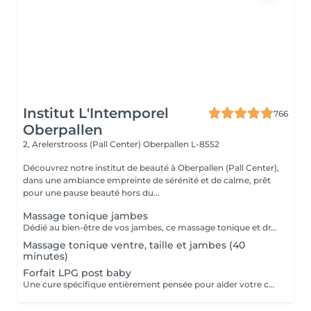
Institut L'Intemporel
766
Oberpallen
2, Arelerstrooss (Pall Center)
Oberpallen L-8552
Découvrez notre institut de beauté à Oberpallen (Pall Center),
dans une ambiance empreinte de sérénité et de calme, prêt
pour une pause beauté hors du...
Massage tonique jambes
Dédié au bien-être de vos jambes, ce massage tonique et drainant vous procure une délicieuse sensation de légèreté.
Massage tonique ventre, taille et jambes (40
minutes)
Forfait LPG post baby
Une cure spécifique entièrement pensée pour aider votre corps a retrouver énergie et fermeté. 10 séances + 2 gratuites