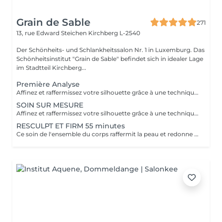
Grain de Sable
271
13, rue Edward Steichen
Kirchberg L-2540
Der Schönheits- und Schlankheitssalon Nr. 1 in Luxemburg. Das
Schönheitsinstitut "Grain de Sable" befindet sich in idealer Lage
im Stadtteil Kirchberg...
Première Analyse
Affinez et raffermissez votre silhouette grâce à une technique de palper-rouler associée à un système d'aspiration. La dernière génération, le Cellu M6 INFINITY est un programme de soins basés sur la technique " Endermologie ", permettant de stimuler la circulation et les tissus de la peau en profondeur grâce à un système mécanique de palper-rouler. Associant confort et efficacité, cette technique, très proche d'un massage manuel, assouplit les tissus, améliore la circulation veineuse et lymphatique et permet une meilleure élimination des toxines. Les soins du corps Cellu M6 INFINITY permettent de : - déstocker les graisses - lisser la cellulite - raffermir la peau - retrouver des jambes légères
SOIN SUR MESURE
Affinez et raffermissez votre silhouette grâce à une technique de palper-rouler associée à un système d'aspiration. La dernière génération, le Cellu M6 INFINITY est un programme de soins basés sur la technique " Endermologie ", permettant de stimuler la circulation et les tissus de la peau en profondeur grâce à un système mécanique de palper-rouler. Associant confort et efficacité, cette technique, très proche d'un massage manuel, assouplit les tissus, améliore la circulation veineuse et lymphatique et permet une meilleure élimination des toxines. Les soins du corps Cellu M6 INFINITY permettent de : - déstocker les graisses - lisser la cellulite - raffermir la peau - retrouver des jambes légères
RESCULPT ET FIRM 55 minutes
Ce soin de l'ensemble du corps raffermit la peau et redonne du galbe aux courbes pour retrouver une silhouette resculptée et plus ferme tout en procurant un grand moment de bien-être.