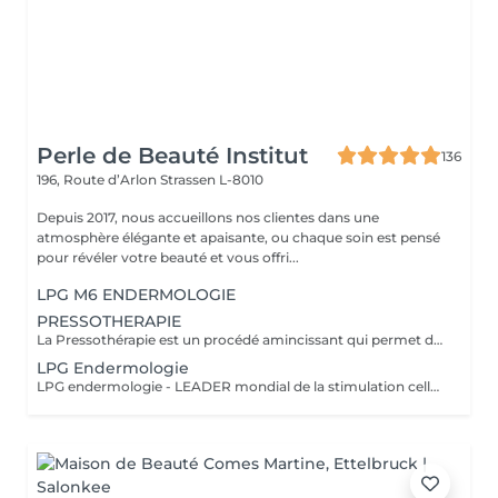
Perle de Beauté Institut
136
196, Route d’Arlon
Strassen L-8010
Depuis 2017, nous accueillons nos clientes dans une
atmosphère élégante et apaisante, ou chaque soin est pensé
pour révéler votre beauté et vous offri...
LPG M6 ENDERMOLOGIE
PRESSOTHERAPIE
La Pressothérapie est un procédé amincissant qui permet de traiter les problèmes de rétention d'eau, de circulation sanguine, et soulagé les jambes lourdes. Cette technique mécanique agit comme un drainage lymphatique. Nous utilisons un appareil de Pressothérapie qui opére un massage par compression et décompression. Les alvéoles des accessoires se remplissent d'air à un rythme varié et exercent des pressions multiples et douces sur les parties traitées.
LPG Endermologie
LPG endermologie - LEADER mondial de la stimulation cellulaire! Une triple action simultanée en un seul et meme traitement: - raffermir la peau, redensification naturelle du derme (collagène, élastine, acide hyaluronique endogènes) - lisser la peau d'orange - déstocker les graisses résistantes&localisées +70% Des résultats visibles dès la 3-em séance