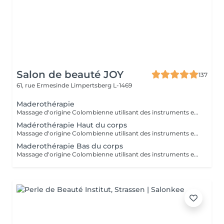
Salon de beauté JOY
137
61, rue Ermesinde
Limpertsberg L-1469
Maderothérapie
Massage d'origine Colombienne utilisant des instruments en bois naturel pour remodeler le corps, briser les graisses, stimuler le système lymphatique et lisser la peau. Cette méthode non invasive cible la cellulite ( cuisse , ventre, bras ) et raffermie la silhouette.
Madérothérapie Haut du corps
Massage d'origine Colombienne utilisant des instruments en bois naturel pour remodeler le corps, briser les graisses, stimuler le système lymphatique et lisser la peau. Cette méthode non invasive cible la cellulite ( cuisse , ventre, bras ) et raffermie la silhouette.
Maderothérapie Bas du corps
Massage d'origine Colombienne utilisant des instruments en bois naturel pour remodeler le corps, briser les graisses, stimuler le système lymphatique et lisser la peau. Cette méthode non invasive cible la cellulite ( cuisse , ventre, bras ) et raffermie la silhouette.