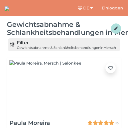
DE
Einloggen
Gewichtsabnahme &
Schlankheitsbehandlungen
in
Mer
Filter
Gewichtsabnahme & Schlankheitsbehandlungen
in
Mersch
Paula Moreira
113