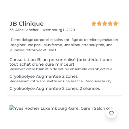
JB Clinique
1
33, Allée Scheffer
Luxembourg L-2520
-Remodelage corporel et soins anti-âge de dernière génération-
Imaginez une peau plus ferme, une silhouette sculptée, une
jeunesse retrouvée et une t...
Consultation Bilan personnalisé (prix déduit pour
tout achat d'une cure minceur)
Réservez votre bilan afin de définir ensemble vos objectifs et determiner le protocole de remodelage corporel le plus adapté à votre silhouette Des personnes peuvent présenter des contre-indications à certains traitements. Il est donc préférable de réserver un bilan silhouette avant tout achat de soin.
Cryolipolyse Augmentée 2 zones
Redessinez votre silouhette en une séance. Découvre la cryolipolise augmentée, une technologie haute gamme, fariquée en France par ContourParis. Éliminez les amas graisseux grâce à l'efficacité du froid. Il est possible qu'il y ait des contre-indications à la réalisation de ce soin. Si vous n'êtes jamais venu, je vous conseille de réserver au préalable un bilan silhouette ou de téléphoner au cabinet.
Cryolipolyse Augmentée 2 zones, 2 séances