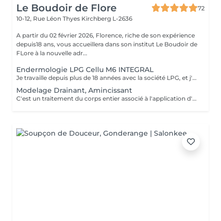
Le Boudoir de Flore
72
10-12, Rue Léon Thyes
Kirchberg L-2636
A partir du 02 février 2026, Florence, riche de son expérience
depuis18 ans, vous accueillera dans son institut Le Boudoir de
FLore à la nouvelle adr...
Endermologie LPG Cellu M6 INTEGRAL
Je travaille depuis plus de 18 années avec la société LPG, et j'ai le plaisir de vous proposer la gamme de soins visage et corps avec l'appareil Cellu M6 Integral . Vous trouverez également dans notre institut les produits cosmétiques visage et corps ainsi que leur compléments alimentaires naturels.
Modelage Drainant, Amincissant
C'est un traitement du corps entier associé à l'application d'un masque amincissant sur la zone du ventre. Réalisé à la main, il est apprécié pour son efficacité. Le massage va stimuler l'élimination des toxines et des graisses en activant le drainage lymphatique.