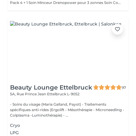
Pack 4 + 1 Soin Minceur Drenopower pour 3 zonnes Soin Complet pour une zone corporelle localisée. +Traitements de drainage des liquides emprisonnés et amélioration de la circulation, +Détruit les cellules graisseuses et/ou la cellulite. +Traitements pour brûler et éliminer les toxines et les graisses, désintoxication. +Réduit le poids, les mensuration et modelage du corps + Raffermissement de la peau et des muscles de la zone traitée. COMPREND 3 ZONE CORPORELLE 5 techniques indication 1 x par semana
Beauty Lounge Ettelbruck
97
5A, Rue Prince Jean
Ettelbruck L-9052
- Soins du visage (Maria Galland, Payot) - Traitements
spécifiques anti-rides (Ergolift - Mésothérapie - Microneedling -
Colplasma -Luminothérapie) - ...
Cryo
LPG