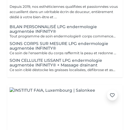
Depuis 2019, nos esthéticiennes qualifiées et passionnées vous
accueillent dans un véritable écrin de douceur, entièrement
dédié à votre bien-être et ...
BILAN PERSONNALISÉ LPG endermologie
augmentée INFINITY®
Tout programme de soin endermologie® corps commence par un bilan ultra-précis, avec l'application professionnelle ENDERMOLINK. Il se déroule en trois étapes clés : 1. Décryptage de votre mode de vie. 2. Analyse de votre peau. 3. Création de votre programme sur-mesure.
SOINS CORPS SUR MESURE LPG endermologie
augmentée INFINITY®
Ce soin de l'ensemble du corps raffermit la peau et redonne du galbe aux courbes pour retrouver une silhouette resculptée et plus ferme tout en procurant un grand moment de bien-être. DESTOCKE les graisses Grâce à la nouvelle tête de traitement brevetée Alliance, endermologie® permet de cibler et d'affiner les zones rebelles à lexercice et à l'hygiène alimentaire (bras, dos, ventre, taille, cuisses..) tout en s'adaptant précisément aux besoins de chaque peau. LISSE la cellulite La cellulite, qui touche 90 % des femmes même les plus minces et les plus sportives, résulte à la fois dun stockage de graisses dans les adipocytes (cellules graisseuses) et dune rétention d'eau tout autour. RAFFERMIT la peau Variations de poids, grossesses, temps qui passe la peau perd progressivement de sa tonicité et de sa souplesse. Même si ce relâchement cutané concerne tout le corps, certaines zones y sont plus sensibles : intérieur des cuisses, ventre, bras, etc
SOIN CELLULITE LISSANT LPG endermologie
augmentée INFINITY® + Massage drainant
Ce soin ciblé déstocke les graisses localisées, défibrose et assouplit les tissus pour traiter efficacement la cellulite adipeuse et fibreuse tout en procurant un grand moment de bien-être. 40 minutes LPG + 10 minutes de massage drainant/amincissant sur l'avant des jambes.