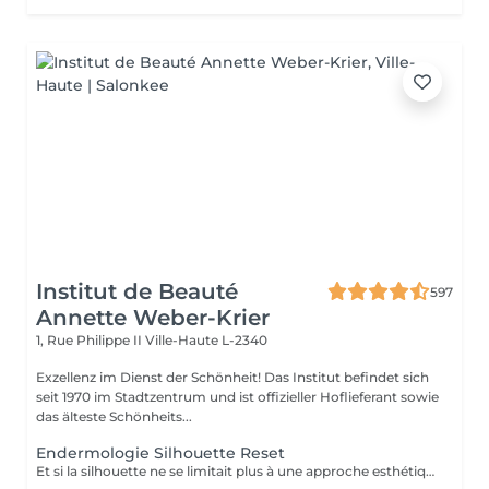
Institut de Beauté
597
Annette Weber-Krier
1, Rue Philippe II
Ville-Haute L-2340
Exzellenz im Dienst der Schönheit! Das Institut befindet sich
seit 1970 im Stadtzentrum und ist offizieller Hoflieferant sowie
das älteste Schönheits...
Endermologie Silhouette Reset
Et si la silhouette ne se limitait plus à une approche esthétique, mais s'envisageait à travers le prisme du bien-être global ? Avec Silhouette Reset, LPG® dévoile un nouveau soin signature endermologie® qui réinvente les codes de la minceur en intégrant pleinement les interactions corps-esprit. Conçu comme un véritable reset corporel, ce protocole de 55 minutes agit sur les tensions nerveuses, stimule les circulations et accompagne la libération des déséquilibres liés au stress, au sommeil et à la digestion. Dans un contexte où ces facteurs influencent directement l'harmonie corporelle, le soin vise à restaurer un fonctionnement physiologique plus fluide et équilibré. Au cur du protocole, la technologie CELLU M6 INFINITY® s'associe à un modelage manuel expert, créant une synergie entre stimulation mécanique de précision et approche sensorielle. Cette double action permet une prise en charge à la fois ciblée et globale des tissus et des volumes. Fruit de plus de 40 ans d'expertise, Silhouette Reset illustre l'émergence d'une nouvelle esthétique thérapeutique : une minceur qui n'est plus une finalité isolée, mais la conséquence visible d'un mieux-être profond et durable. Disponible exclusivement dans les centres équipés CELLU M6 INFINITY®, le nouveau soin Silhouette Reset est à découvrir dès maintenant.