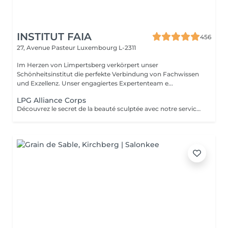
INSTITUT FAIA
456
27, Avenue Pasteur
Luxembourg L-2311
Im Herzen von Limpertsberg verkörpert unser
Schönheitsinstitut die perfekte Verbindung von Fachwissen
und Exzellenz. Unser engagiertes Expertenteam e...
LPG Alliance Corps
Découvrez le secret de la beauté sculptée avec notre service LPG Endermologie. Cette technologie de pointe est votre alliée pour une silhouette redessinée et une peau radieuse. Les soins Endermologie stimulent naturellement la production de collagène et d'élastine, réduisent l'aspect de la cellulite et raffermissent votre peau. Les résultats sont visibles dès les premières séances, vous laissant avec une confiance et une élégance accrues. Révélez votre beauté intérieure avec une silhouette plus harmonieuse. Optez pour le bien-être et la beauté, choisissez LPG Endermologie dès aujourd'hui.