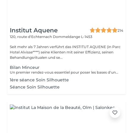
Institut Aquene
214
120, route d'Echternach
Dommeldange L-1453
Seit mehr als 7 Jahren verführt das INSTITUT AQUENE (in Parc
Hotel Alvisse****) seine Klienten mit seiner Effizienz, seinen
Behandlungsritualen und se...
Bilan Minceur
Un premier rendez-vous essentiel pour poser les bases d'un accompagnement efficace et personnalisé. Lors de ce bilan, nous analysons votre morphologie, vos habitudes, votre hygiène de vie et vos objectifs. Cela nous permet de comprendre les causes profondes de vos difficultés et de définir ensemble un programme adapté : soins, fréquence, conseils, cosmétique, hygiène de vie. Objectif : construire un plan minceur global, réaliste et efficace, en lien avec votre corps et vos besoins.
1ère séance Soin Silhouette
Séance Soin Silhouette