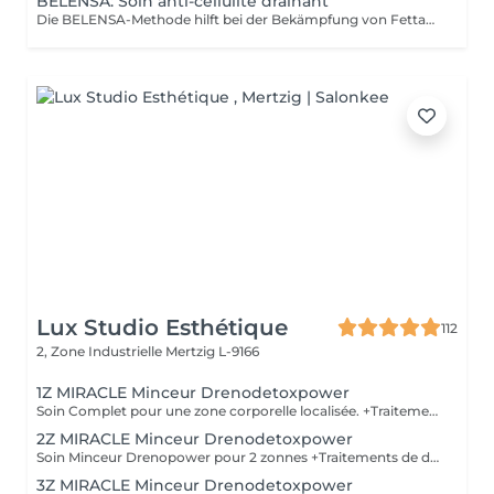
BELENSA: Soin anti-cellulite drainant
Die BELENSA-Methode hilft bei der Bekämpfung von Fettablagerungen, insbesondere im Bauch-, Oberschenkel- und Hüftbereich, und glättet das Erscheinungsbild der Orangenhaut. Das beste Ergebnis wird bei der Behandlung erzielt (1-2 x pro Woche für 2-3 Wochen, dann 1 x pro Woche -> INSGESAMT 10 Sitzungen) und dann 1-2 x pro Monat zur Erhaltung.
Lux Studio Esthétique
112
2, Zone Industrielle
Mertzig L-9166
1Z MIRACLE Minceur Drenodetoxpower
Soin Complet pour une zone corporelle localisée. +Traitements de drainage des liquides emprisonnés et amélioration de la circulation, +Détruit les cellules graisseuses et/ou la cellulite. +Traitements pour brûler et éliminer les toxines et les graisses, désintoxication. +Réduit le poids et les mensurations. + Raffermissement de la peau et des muscles de la zone traitée. COMPREND 1 ZONE CORPORELLE 5 techniques personalisee
2Z MIRACLE Minceur Drenodetoxpower
Soin Minceur Drenopower pour 2 zonnes +Traitements de drainage des liquides emprisonnés et amélioration de la circulation, +Détruit les cellules graisseuses et/ou la cellulite. +Traitements pour brûler et éliminer les toxines et les graisses, désintoxication. +Réduit le poids, les mensuration et modelage du corps + Raffermissement de la peau et des muscles de la zone traitée. COMPREND 2 ZONE CORPORELLE 5 techniques indication 1 x par semana
3Z MIRACLE Minceur Drenodetoxpower