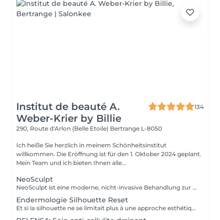
Institut de beauté A.
134
Weber-Krier by Billie
290, Route d'Arlon (Belle Etoile)
Bertrange L-8050
Ich heiße Sie herzlich in meinem Schönheitsinstitut
willkommen. Die Eröffnung ist für den 1. Oktober 2024 geplant.
Mein Team und ich bieten Ihnen alle...
NeoSculpt
NeoSculpt ist eine moderne, nicht-invasive Behandlung zur gezielten Körperformung, Muskelstärkung und Fettreduktion. Durch hochintensive elektromagnetische Impulse werden tiefe Muskelkontraktionen ausgelöst, die mit herkömmlichem Training kaum erreichbar sind. Eine Sitzung entspricht mehreren tausend effektiven Muskelkontraktionen und hilft dabei: Muskeln sichtbar zu definieren und aufzubauen Fett zu reduzieren die Körperkontur zu verbessern Die Behandlung ist schmerzfrei, sicher und erfordert keine Ausfallzeit. NeoSculpt eignet sich ideal für Bauch, Gesäß, Beine und Arme sowohl für Frauen als auch für Männer.
Endermologie Silhouette Reset
Et si la silhouette ne se limitait plus à une approche esthétique, mais s'envisageait à travers le prisme du bien-être global ? Avec Silhouette Reset, LPG® dévoile un nouveau soin signature endermologie® qui réinvente les codes de la minceur en intégrant pleinement les interactions corps-esprit. Conçu comme un véritable reset corporel, ce protocole de 55 minutes agit sur les tensions nerveuses, stimule les circulations et accompagne la libération des déséquilibres liés au stress, au sommeil et à la digestion. Dans un contexte où ces facteurs influencent directement l'harmonie corporelle, le soin vise à restaurer un fonctionnement physiologique plus fluide et équilibré. Au cur du protocole, la technologie CELLU M6 INFINITY® s'associe à un modelage manuel expert, créant une synergie entre stimulation mécanique de précision et approche sensorielle. Cette double action permet une prise en charge à la fois ciblée et globale des tissus et des volumes. Fruit de plus de 40 ans d'expertise, Silhouette Reset illustre l'émergence d'une nouvelle esthétique thérapeutique : une minceur qui n'est plus une finalité isolée, mais la conséquence visible d'un mieux-être profond et durable. Disponible exclusivement dans les centres équipés CELLU M6 INFINITY®, le nouveau soin Silhouette Reset est à découvrir dès maintenant.