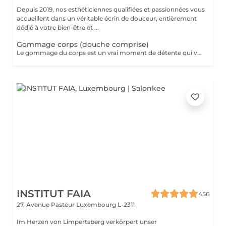
Depuis 2019, nos esthéticiennes qualifiées et passionnées vous
accueillent dans un véritable écrin de douceur, entièrement
dédié à votre bien-être et ...
Gommage corps (douche comprise)
Le gommage du corps est un vrai moment de détente qui va permettre à la peau de se débarrasser de ses inégalités et de retrouver une peau toute douce. Ce soin est parfait juste avant d'aller au soleil pour permettre à la peau de mieux bronzer.
INSTITUT FAIA
456
27, Avenue Pasteur
Luxembourg L-2311
Im Herzen von Limpertsberg verkörpert unser