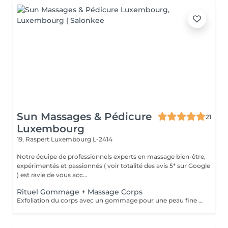
Sun Massages & Pédicure
21
Luxembourg
19, Raspert
Luxembourg L-2414
Notre équipe de professionnels experts en massage bien-être,
expérimentés et passionnés ( voir totalité des avis 5* sur Google
) est ravie de vous acc...
Rituel Gommage + Massage Corps
Exfoliation du corps avec un gommage pour une peau fine et éclatante. Le gommage élimine les cellules mortes et les rugosités. Pour un bronzage uniforme et durable, ce soin est recommandé avant et après les expositions au soleil mais aussi en toutes saisons, pour une peau douce et souple toute l'année. Ce rituel comprend un gommage de 30 min + douche, suivi d'un massage bien-être corps d'1h ou 1h30, pour vous procurer une détente totale et de par son action hydratante laissera à votre peau un toucher satiné et velouté.