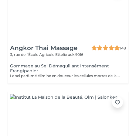
Angkor Thai Massage
148
3, rue de l'École Agricole
Ettelbruck 9016
Gommage au Sel Démaquillant Intensément
Frangipanier
Le sel parfumé élimine en douceur les cellules mortes de la peau, favorisant la régénération de nouvelles cellules. Ce soin luxueux révèle une toile lisse et réactive, prête à absorber l'huile corporelle profondément nourrissante.