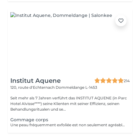
Institut Aquene
214
120, route d'Echternach
Dommeldange L-1453
Seit mehr als 7 Jahren verführt das INSTITUT AQUENE (in Parc
Hotel Alvisse****) seine Klienten mit seiner Effizienz, seinen
Behandlungsritualen und se...
Gommage corps
Une peau fréquemment exfoliée est non seulement agréable mais paraît aussi en meilleure santé, absorbe d'avantage les agents hydratants, est plus souple et reste jeune plus longtemps.