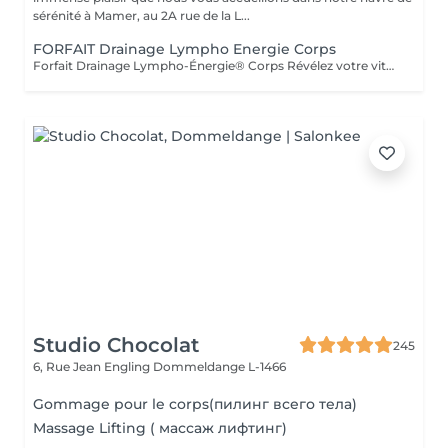
sérénité à Mamer, au 2A rue de la L...
FORFAIT Drainage Lympho Energie Corps
Forfait Drainage Lympho-Énergie® Corps Révélez votre vitalité Offrez à votre corps une véritable cure de bien-être grâce au Drainage Lympho-Énergie® Corps. Ce soin exclusif stimule l'énergie, détoxifie l'organisme, allège la silhouette et procure une sensation incomparable de légèreté et de vitalité. Forfait 5 Séances Régénération en douceur -5 séances de Drainage Lympho-Énergie® Corps. -Gestes doux et ciblés pour activer la circulation lymphatique. -Élimination progressive des toxines et réduction de la rétention d'eau. -Une expérience bien-être qui redonne confort et légèreté. Forfait 10 Séances Transformation en profondeur -10 séances de Drainage Lympho-Énergie® Corps. -Une cure complète pour renforcer le système lymphatique. -Affinement de la silhouette et élimination durable des impuretés. -Un voyage intérieur vers une vitalité retrouvée et un équilibre global. Ces forfaits sont adaptables à vos besoins et à votre rythme. Ils constituent également une formidable idée cadeau, idéale pour offrir bien-être, vitalité et légèreté à vos proches. Déconseillé aux femmes enceintes et en cas de contre-indication médicale (demander l'avis de votre médecin). Avertissement : Nos soins sont exclusivement dédiés au bien-être et à la relaxation. Ils ne remplacent pas un suivi médical et ne relèvent pas de la kinésithérapie.
Studio Chocolat
245
6, Rue Jean Engling
Dommeldange L-1466
Gommage pour le corps(пилинг всего тела)
Massage Lifting ( массаж лифтинг)