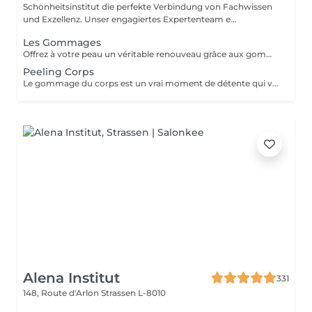
Schönheitsinstitut die perfekte Verbindung von Fachwissen
und Exzellenz. Unser engagiertes Expertenteam e...
Les Gommages
Offrez à votre peau un véritable renouveau grâce aux gommages corps Gemology. Enrichis en extraits minéraux précieux et en ingrédients naturels, ils exfolient en douceur, éliminent les cellules mortes et révèlent l'éclat de la peau. Leur texture sensorielle et leurs parfums délicats transforment l'exfoliation en un rituel de bien-être luxueux. Résultat : une peau lisse, douce, parfaitement préparée à recevoir les soins suivants.
Peeling Corps
Le gommage du corps est un vrai moment de détente qui va permettre à la peau de se débarrasser de ses inégalités et de retrouver une peau toute douce. Ce soin est parfait juste avant d'aller au soleil pour permettre à la peau de mieux bronzer.
Alena Institut
331
148, Route d'Arlon
Strassen L-8010