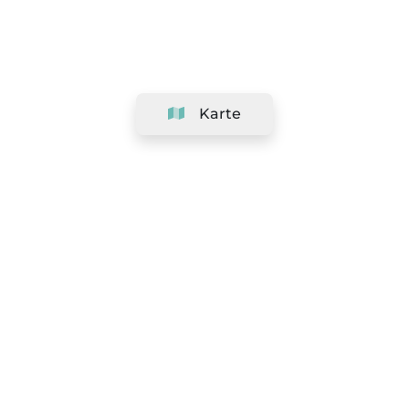
Karte
Unternehmen
Support
Team
&
Jobs
Ihr Geschäft hinzufügen
Rechtlich