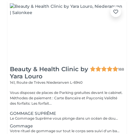
Beauty & Health Clinic by
188
Yara Louro
141, Route de Trèves
Niederanven L-6940
Vous disposez de places de Parking gratuites devant le cabinet.
Méthodes de paiement : Carte Bancaire et Payconiq Validité
des forfaits: Les forfait...
GOMMAGE SUPRÊME
Le Gommage Suprême vous plonge dans un océan de douceur pour une peau sublimée. Le massage relaxant effectué après le gommage vous donnera la sensation d'évasion suprême. Le résultat sera une recharge profonde avec votre corps et votre mental libéré de toutes les pollutions accumulées au fil des jours.
Gommage
Votre rituel de gommage sur tout le corps sera suivi d'un bain. Après cela vous bénéficierez d'un soin d'hydratation profonde.