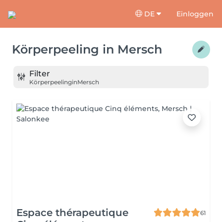
DE
Einloggen
Körperpeeling
in
Mersch
Filter
Körperpeeling
in
Mersch
Espace thérapeutique
61