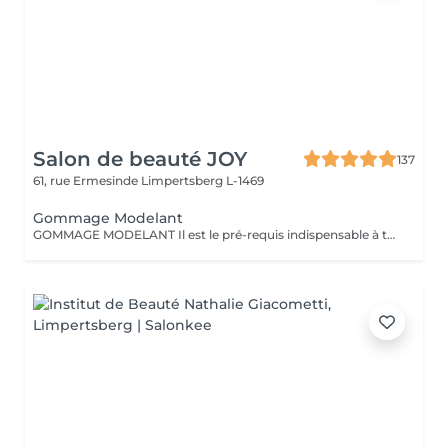
Salon de beauté JOY
137
61, rue Ermesinde
Limpertsberg L-1469
Gommage Modelant
GOMMAGE MODELANT Il est le pré-requis indispensable à tout soin de la peau en associant exfoliation et massage pour une peau infiniment douce et lisse. Ce soin sur-mesure du corps apporte une action très complète mêlant relaxation et soin de la peau. Ses bienfaits : amélioration du taux d'hydratation de la peau lissage et douceur de la surface cutanée assouplissement de la peau amélioration de l'éclat de la peau.