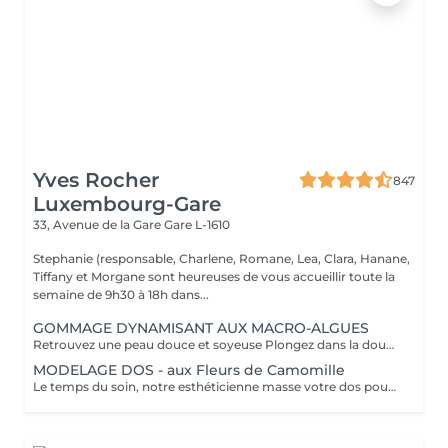
Yves Rocher
847
Luxembourg-Gare
33, Avenue de la Gare
Gare L-1610
Stephanie (responsable, Charlene, Romane, Lea, Clara, Hanane,
Tiffany et Morgane sont heureuses de vous accueillir toute la
semaine de 9h30 à 18h dans...
GOMMAGE DYNAMISANT AUX MACRO-ALGUES
Retrouvez une peau douce et soyeuse Plongez dans la douceur tropicale dIndonésie à travers les notes épicées des huiles essentielles de Girofle et de Muscade. Ce gommage aux effluves chauds et naturels vous transporte tout en exfoliant délicatement votre peau : elle est douce, lumineuse et satinée.
MODELAGE DOS - aux Fleurs de Camomille
Le temps du soin, notre esthéticienne masse votre dos pour un confort sans précédent.