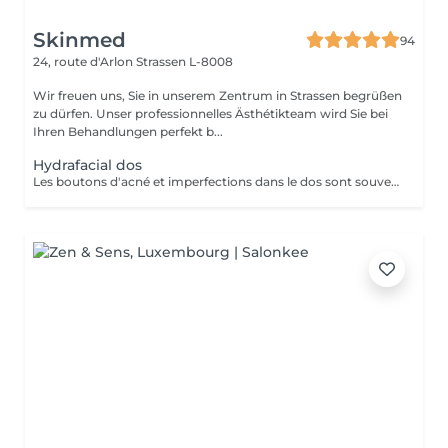
Skinmed
94
24, route d'Arlon
Strassen L-8008
Wir freuen uns, Sie in unserem Zentrum in Strassen begrüßen
zu dürfen. Unser professionnelles Ästhétikteam wird Sie bei
Ihren Behandlungen perfekt b...
Hydrafacial dos
Les boutons d'acné et imperfections dans le dos sont souvent présents chez les adolescents, jeunes adultes ou encore chez les personnes présentant des problèmes hormonaux. Leur apparition s'explique par le même phénomène que les imperfections du visage : une accumulation de sébum, peaux mortes, et une inflammation. HydraFacial est le seul traitement utilisant une technologie brevetée pour nettoyer, éliminer et hydrater. Les super sérums HydraFacial contiennent des ingrédients nutritifs pour une peau plus belle immédiatement. Le résultat : un nettoyage profond de la peau, une réhydratation, et une diminution des imperfections. Ce soin est composé d'un nettoyage, d'une exfoliation douce, d'une extraction et d'antioxydants.