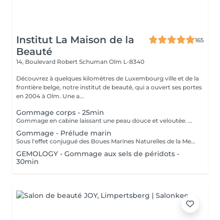
Institut La Maison de la
165
Beauté
14, Boulevard Robert Schuman
Olm L-8340
Découvrez à quelques kilomètres de Luxembourg ville et de la
frontière belge, notre institut de beauté, qui a ouvert ses portes
en 2004 à Olm. Une a...
Gommage corps - 25min
Gommage en cabine laissant une peau douce et veloutée. Offrez vous une parenthèse douceur avec le gommage de votre choix.
Gommage - Prélude marin
Sous l'effet conjugué des Boues Marines Naturelles de la Mer Morte et des Sels Marins, ce gommage original et haut de gamme offre une exfoliation détoxifiante, doublée d'un véritable effet de relaxation intense. La peau est douce, vivifiée, les rugosités éliminées, le corps est détendu
GEMOLOGY - Gommage aux sels de péridots -
30min