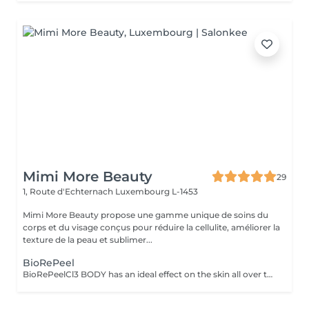
Mimi More Beauty
29
1, Route d'Echternach
Luxembourg L-1453
Mimi More Beauty propose une gamme unique de soins du
corps et du visage conçus pour réduire la cellulite, améliorer la
texture de la peau et sublimer...
BioRePeel
BioRePeelCl3 BODY has an ideal effect on the skin all over the body, removing fine wrinkles, dead skin cells, acne and superficial scars. The peeling is only applied externally and does not require an injection. The BioRePeelCl3 BODY is packed with all the nutrients and care substances needed for extensive treatment of the skin on various parts of the body. Whether back, legs, buttocks, knees, elbows or feet, all parts of the body receive extensive regeneration and revitalization with this effective peeling product. After just 4 to 6 sessions, BioRePeel BODY improves the skin, leaving it nourished and youthful, so that it can shine with a new freshness. Why BioRePeelCl3 BODY is the perfect exfoliator BioRePeelCl3 BODY is a revitalizing peeling with a bio-stimulating effect that improves the appearance of the skin in several ways. This product from the manufacturer CMED Aesthetics combats acne as well as annoying blackheads and superficial scars, resulting in a well-groomed and sustainably healthy appearance of the skin. BioRePeel also protects the skin on various parts of the body from harmful environmental influences such as UV rays or the effects of skin ageing. In addition, this peeling has a moisturizing function, which makes the skin feel relaxed and gives it a lasting beautiful appearance. BioRePeelCl3 Body is the perfect product for extensive regeneration and revitalization of the skin. This is achieved with the help of various acids and other effective ingredients, such as trichloroacetic acid, tartaric acid or proline. By choosing this product, after just a few topical applications, you will achieve long-lasting revitalized and clarified skin that is not only free of any dryness, fine lines and other imperfections, but also feels fresh and youthful. The price of the session depends on treatment area and amount of peeling required and will be between EUR 110 - EUR 220 (excluding full body). Indicative amount of peeling: 6 ml for the back, 3 ml for the shoulders, 4 ml for the buttocks, 5 ml for the legs, 2 ml for the knees, 1 ml for the elbows, 2 ml for the hands and 3 ml for the feet.