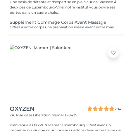
Une oasis de détente et d'expertise en plein cur de Strassen À
deux pas de Luxembourg-Ville, notre institut vous ouvre ses
portes dans un cadre chale...
Supplément Gommage Corps Avant Massage
Offrez à votre corps une préparation idéale avant votre massage grâce à notre gommage corps exfoliant. Ce soin permet d'éliminer en douceur les cellules mortes, d'affiner le grain de peau et de stimuler la circulation, afin de maximiser les bienfaits du massage. La peau est plus lisse, plus douce et absorbe mieux les huiles et actifs utilisés pendant le massage.
OXYZEN
284
2A, Rue de la Liberation
Mamer L-8425
Bienvenue à OXYZEN Mamer Luxembourg ! C'est avec un
immense plaisir que nous vous accueillons dans notre havre de