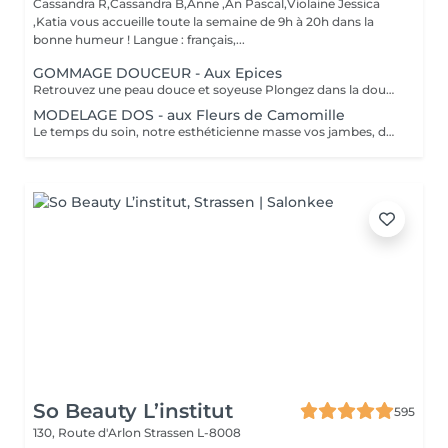
Cassandra R,Cassandra B,Anne ,An Pascal,Violaine Jessica
,Katia vous accueille toute la semaine de 9h à 20h dans la
bonne humeur ! Langue : français,...
GOMMAGE DOUCEUR - Aux Epices
Retrouvez une peau douce et soyeuse Plongez dans la douceur tropicale dIndonésie à travers les notes épicées des huiles essentielles de Girofle et de Muscade. Ce gommage aux effluves chauds et naturels vous transporte tout en exfoliant délicatement votre peau : elle est douce, lumineuse et satinée.
MODELAGE DOS - aux Fleurs de Camomille
Le temps du soin, notre esthéticienne masse vos jambes, des orteils à la taille dans un mouvement tonique qui active la microcirculation et leurs procure un confort sans précédent. Bénéfices : Vos jambes retrouvent fraicheur et légèreté.
So Beauty L’institut
595
130, Route d'Arlon
Strassen L-8008