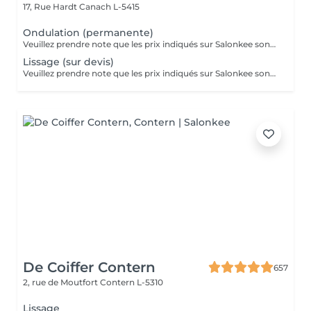
17, Rue Hardt
Canach L-5415
Ondulation (permanente)
Veuillez prendre note que les prix indiqués sur Salonkee sont communiqués à titre informatif et s'entendent de base. Ces derniers sont susceptibles de varier selon le diagnostic réalisé à votre arrivée au salon et l'expertise du professionnel à qui vous confiez votre beauté. Dans tous les cas, un devis précis vous sera proposé et toutes réalisations de prestations seront effectuées avec votre accord. Un grand merci d'avance pour votre compréhension. Au plaisir de vous recevoir très vite.
Lissage (sur devis)
Veuillez prendre note que les prix indiqués sur Salonkee sont communiqués à titre informatif et s'entendent de base. Ces derniers sont susceptibles de varier selon le diagnostic réalisé à votre arrivée au salon et l'expertise du professionnel à qui vous confiez votre beauté. Dans tous les cas, un devis précis vous sera proposé et toutes réalisations de prestations seront effectuées avec votre accord. Un grand merci d'avance pour votre compréhension. Au plaisir de vous recevoir très vite.
De Coiffer Contern
657
2, rue de Moutfort
Contern L-5310
Lissage