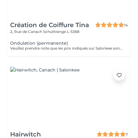
Création de Coiffure Tina
14
2, Rue de Canach
Schuttrange L-5368
Ondulation (permanente)
Veuillez prendre note que les prix indiqués sur Salonkee sont communiqués à titre informatif et s'entendent de base. Ces derniers sont susceptibles de varier selon le diagnostic réalisé à votre arrivée au salon et l'expertise du professionnel à qui vous confiez votre beauté. Dans tous les cas, un devis précis vous sera proposé et toutes réalisations de prestations seront effectuées avec votre accord. Un grand merci d'avance pour votre compréhension. Au plaisir de vous recevoir très vite.
Hairwitch
7