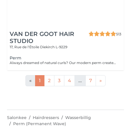
VAN DER GOOT HAIR
513
STUDIO
17, Rue de l'Étoile
Diekirch L-9229
Perm
Always dreamed of natural curls? Our modern perm creates long-lasting curls or waves while adding texture, movement, and volume to your hair. From soft, natural waves to defined, bouncy curls, this treatment transforms flat hair into a vibrant, dynamic style that remains easy to manage and style every day.
«
1
2
3
4
...
7
»
Salonkee
Hairdressers
Wasserbillig
Perm (Permanent Wave)