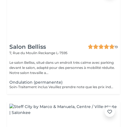
Salon Belliss
19
7, Rue du Moulin
Reckange L-7595
Le salon Belliss, situé dans un endroit très calme avec parking
devant le salon, adapté pour des personnes à mobilité réduite.
Notre salon travaille a...
Ondulation (permanente)
Soin-Traitement inclus Veuillez prendre note que les prix indiqués sur Salonkee sont communiqués à titre informatif et s'entendent de base. Ces derniers sont susceptibles de varier selon le diagnostic réalisé à votre arrivée au salon et l'expertise du professionnel à qui vous confiez votre beauté. Dans tous les cas, un devis précis vous sera proposé et toutes réalisations de prestations seront effectuées avec votre accord. Un grand merci d'avance pour votre compréhension. Au plaisir de vous recevoir très vite.