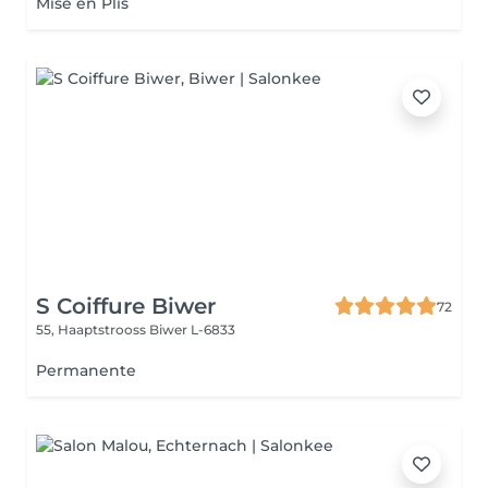
Mise en Plis
S Coiffure Biwer
72
55, Haaptstrooss
Biwer L-6833
Permanente