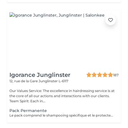
Igorance Junglinster
187
12, rue de la Gare
Junglinster L-6117
Our Values Service: The excellence in hairdressing service is at
the core of all our actions and interactions with our clients.
Team Spirit: Each in...
Pack Permanente
Le pack comprend le shampooing spécifique et le protecteur REDKEN , la permanente avec les produits LOREAL PROFESSIONNEL , le conditionneur REDKEN , le séchage et les produits de styling REDKEN Option Coupe : la coupe IGORANCE (finition sur cheveux secs), le séchage et les produits de styling REDKEN. * Tarifs à titre indicatifs à confirmer après la consultation personnalisée établit auprès de votre coiffeur/stylist/spécialiste * La direction se réserve le droit d’apporter des modifications pour le bon fonctionnement du salon