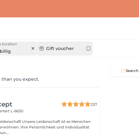
 location
Gift voucher
illig
Search
 than you expect.
cept
237
rtert L-6630
idenschaft ist es Menschen
verwöhnen. Ihre Persönlichkeit und Individualität
un...