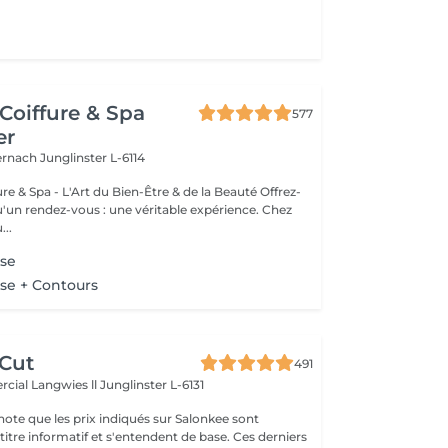
Coiffure & Spa
577
er
ternach
Junglinster L-6114
& Spa - L'Art du Bien-Être & de la Beauté Offrez-
un rendez-vous : une véritable expérience. Chez
..
se
se + Contours
 Cut
491
cial Langwies ll
Junglinster L-6131
note que les prix indiqués sur Salonkee sont
tre informatif et s'entendent de base. Ces derniers