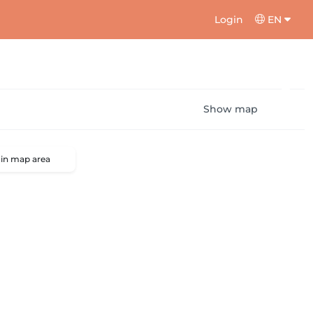
Login
EN
Show map
 in map area