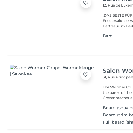
12, Rue de Lux
,DAS BESTE FÜR DEIN HAAR'' Be
Friseursalon, er
Bartrasur im Barb
Bart
Salon Wo
31, Rue Principal
The Wormer Coupe
the banks of th
Grevenmacher an
Beard (shavin
Beard (trim b
Full beard (sh