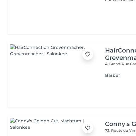
HairConn
Grevenma
4, Grand-Rue
Gr
Barber
Conny's G
73, Route du Vi