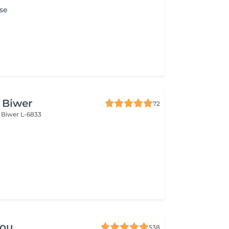
se
e Biwer
72
s
Biwer L-6833
lou
538