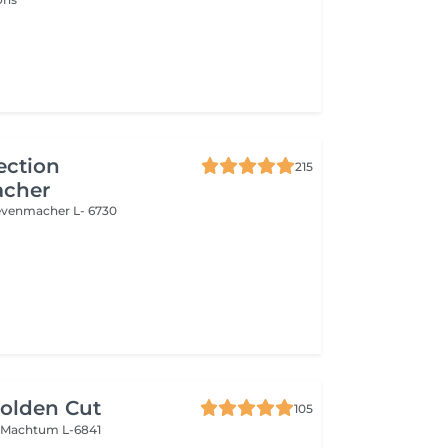
ection
215
cher
evenmacher L- 6730
olden Cut
105
n
Machtum L-6841