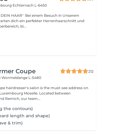
embourg
Echternach L-6450
i einem Besuch in Unserem
warten dich ein perfekter Herrenhaarschnitt und
erbereich, bi...
rmer Coupe
212
e
Wormeldange L-5480
 hairdresser's salon is the must-see address on
e Luxembourg Moselle. Located between
d Remich, our team...
g the contours)
eard length and shape)
ave & trim)