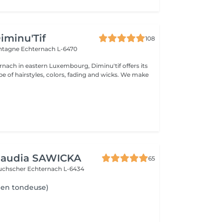
Diminu'Tif
108
ontagne
Echternach L-6470
rnach in eastern Luxembourg, Diminu'tif offers its
e of hairstyles, colors, fading and wicks. We make
Klaudia SAWICKA
65
Duchscher
Echternach L-6434
ien tondeuse)