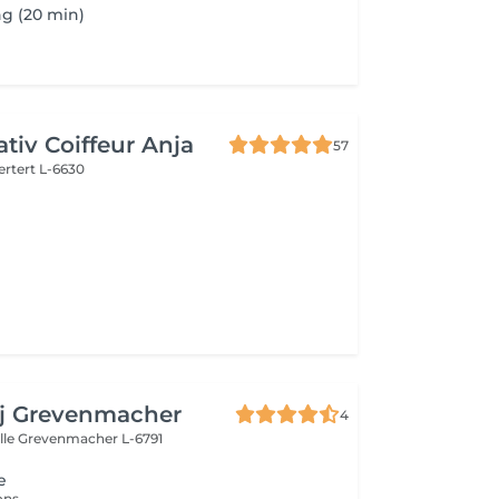
ng (20 min)
ativ Coiffeur Anja
57
ertert L-6630
aj Grevenmacher
4
lle
Grevenmacher L-6791
e
ions