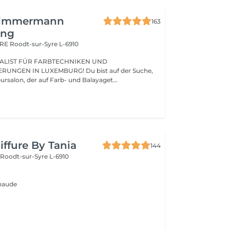
Zimmermann
163
ing
ARE
Roodt-sur-Syre L-6910
ALIST FÜR FARBTECHNIKEN UND
UNGEN IN LUXEMBURG! Du bist auf der Suche,
nach einem Friseursalon, der auf Farb- und Balayaget...
iffure By Tania
144
e
Roodt-sur-Syre L-6910
Chaude