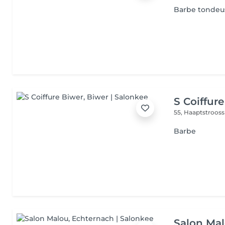
Barbe tondeu
S Coiffur
55, Haaptstroos
Barbe
Salon Ma