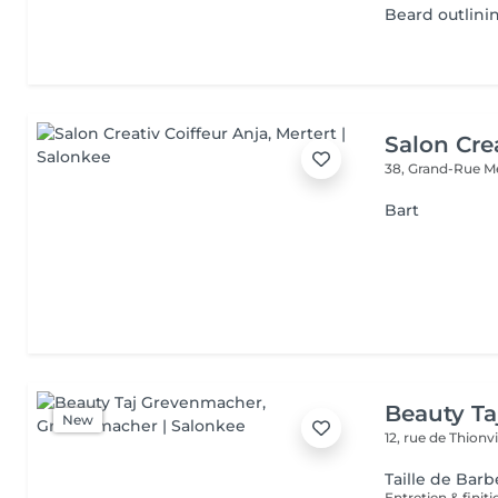
Beard outlini
Salon Cre
38, Grand-Rue
M
Bart
Beauty T
New
12, rue de Thionvi
Taille de Barb
Entretien & finit