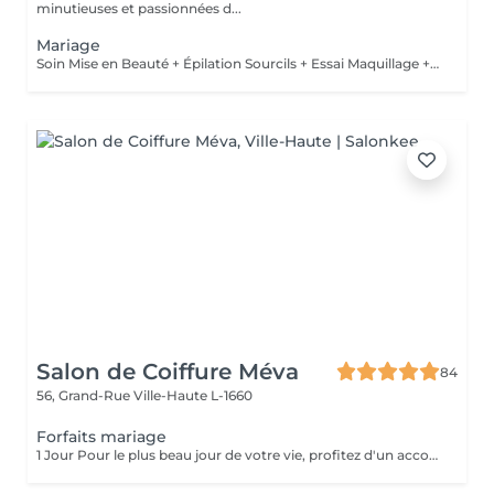
minutieuses et passionnées d...
Mariage
Soin Mise en Beauté + Épilation Sourcils + Essai Maquillage + Maquillage Jour J + Soin des Mains
Salon de Coiffure Méva
84
56, Grand-Rue
Ville-Haute L-1660
Forfaits mariage
1 Jour Pour le plus beau jour de votre vie, profitez d'un accompagnement sur-mesure. Notre forfait mariage comprend un essai coiffure afin de définir le style parfait, en harmonie avec votre robe et votre personnalité. Le jour J, nous réalisons une coiffure élégante et durable chignon raffiné, coiffure bohème, attaches romantiques ou brushing sophistiqué pour vous sublimer jusqu'au bout de la nuit. Sérénité, expertise et mise en beauté d'exception pour un moment inoubliable.