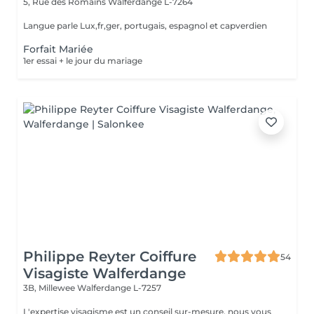
5, Rue des Romains
Walferdange L-7264
Langue parle Lux,fr,ger, portugais, espagnol et capverdien
Forfait Mariée
1er essai + le jour du mariage
Philippe Reyter Coiffure
54
Visagiste Walferdange
3B, Millewee
Walferdange L-7257
L'expertise visagisme est un conseil sur-mesure, nous vous