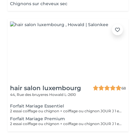
Chignons sur cheveux sec
hair salon luxembourg
68
44, Rue des bruyeres
Howald L-2610
Forfait Mariage Essentiel
2 essai coiffage ou chignon + coiffage ou chignon JOUR J 1 essai maquillage + maquillage JOUR J Une prestation de manucure en gel ° cadeaux offert
Forfait Mariage Premium
2 essai coiffage ou chignon + coiffage ou chignon JOUR J 1 essai maquillage + maquillage JOUR J Une prestation de manucure en gel au choix Une prestation de beauté des pieds en gel au choix ° Un massage relaxant ° Un cadeaux offert