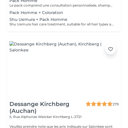
Pack Homme
Le pack comprend une consultation personnalisée, shampooing et conditionneur spécifiques REDKEN, la coupe IGORANCE (finitions sur cheveux secs ) et les produits de styling REDKEN * Tarifs à titre indicatifs à confirmer après la consultation personnalisée établit auprès de votre coiffeur/stylist/spécialiste * La direction se réserve le droit d’apporter des modifications pour le bon fonctionnement du salon
Pack Homme + Coloration
Shu Uemura + Pack Homme
Shu Uemura hair care treatment, suitable for all hair types and scalp + Styling Homme Prices are indicative and subject to confirmation after a personalized consultation with your hairdresser/stylist/specialist. Management reserves the right to make modifications for the smooth operation of the salon.
Dessange Kirchberg
279
(Auchan)
5, Rue Alphonse Weicker
Kirchberg L-2721
Veuillez prendre note que les prix indiqués sur Salonkee sont