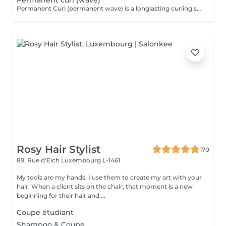
Permanent curl (wave)
Permanent Curl (permanent wave) is a longlasting curling service that gives your hair natural curls or waves without daily styling. Using a gentle chemical technique, rollers and professional products, this treatment adds volume, movement and structure to straight or fine hair. Ideal for lowmaintenance curls, it is always combined with a custom cut and finishing to enhance the shape and style of your new curls.
Rosy Hair Stylist
170
89, Rue d'Eich
Luxembourg L-1461
My tools are my hands. I use them to create my art with your
hair. When a client sits on the chair, that moment is a new
beginning for their hair and ...
Coupe étudiant
Shampoo & Coupe