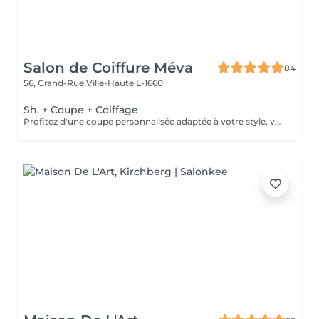
Salon de Coiffure Méva
84
56, Grand-Rue
Ville-Haute L-1660
Sh. + Coupe + Coiffage
Profitez d'une coupe personnalisée adaptée à votre style, votre visage et la nature de vos cheveux. Après un conseil sur-mesure, nous réalisons une coupe précise et moderne, facile à entretenir. Consultation experte Shampooing adapté à vos cheveux et votre cuir chevelu Massage Coupe Soins coiffants Coiffage