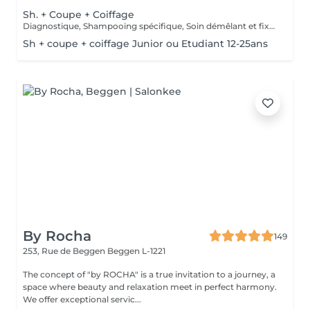
Sh. + Coupe + Coiffage
Diagnostique, Shampooing spécifique, Soin démêlant et fixation inclus. Veuillez prendre note que les prix indiqués sur Salonkee sont communiqués à titre informatif et s'entendent de base. Ces derniers sont susceptibles de varier selon le diagnostic réalisé à votre arrivée au salon et l'expertise du professionnel à qui vous confiez votre beauté. Dans tous les cas, un devis précis vous sera proposé et toutes réalisations de prestations seront effectuées avec votre accord.
Sh + coupe + coiffage Junior ou Etudiant 12-25ans
By Rocha
149
253, Rue de Beggen
Beggen L-1221
The concept of "by ROCHA" is a true invitation to a journey, a
space where beauty and relaxation meet in perfect harmony.
We offer exceptional servic...