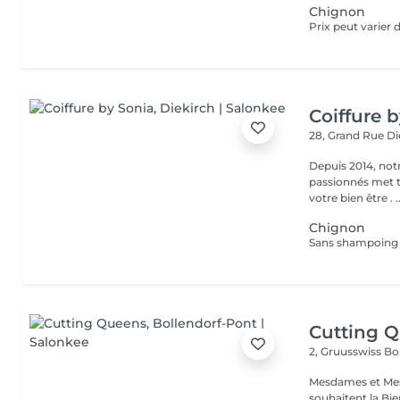
Chignon
Coiffure 
28, Grand Rue
Di
Depuis 2014, notr
passionnés met to
votre bien
Chignon
Sans shampoing
Cutting 
2, Gruusswiss
Bo
Mesdames et Messieurs et
souhaitent la Bi