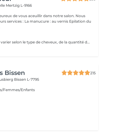
elle
Mertzig L-9166
ux de vous aceuillir dans notre salon. Nous
ucure : au vernis Epilation du
.
Le tarif final peut varier selon le type de cheveux, de la quantité de produit utilisée et de la création finalement réalisée.
s Bissen
215
usbierg
Bissen L-7795
s/Femmes/Enfants