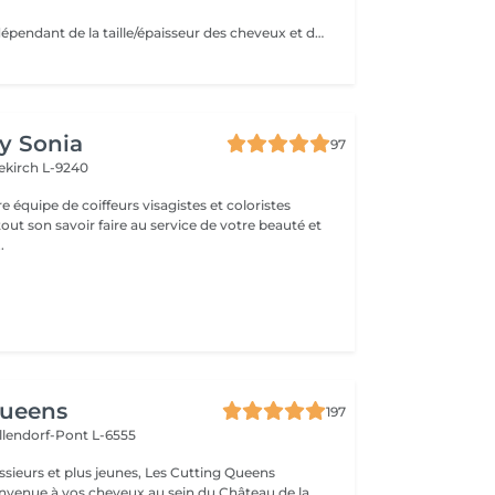
Prix peut varier dépendant de la taille/épaisseur des cheveux et de la quantité des produits finalement utilisées.
by Sonia
97
ekirch L-9240
e équipe de coiffeurs visagistes et coloristes
ut son savoir faire au service de votre beauté et
 être . ...
Queens
197
llendorf-Pont L-6555
 plus jeunes, Les Cutting Queens
envenue à vos cheveux au sein du Château de la