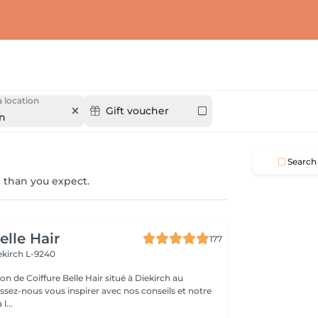
 location
Gift voucher
n
Search
 than you expect.
elle Hair
177
ekirch L-9240
n de Coiffure Belle Hair situé à Diekirch au
e à l...