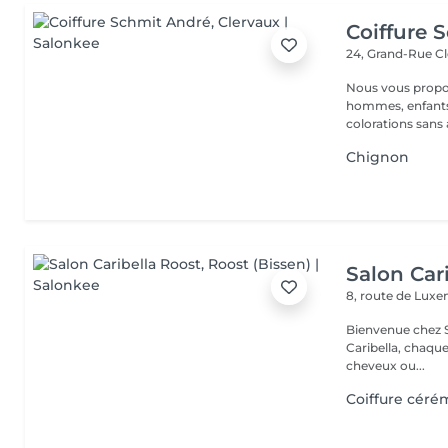
Coiffure 
24, Grand-Rue
Cl
Nous vous proposons différents services: COIFFURE : dames,
hommes, enfants.
colorations sans
Chignon
Salon Car
8, route de Lu
Bienvenue chez Salo
Caribella, chaque cliente est u
cheveux ou...
Coiffure céré