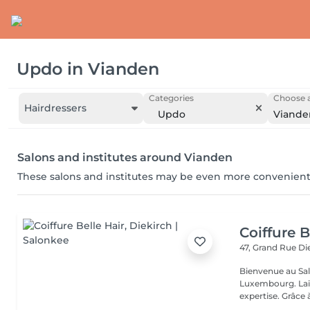
Updo
in
Vianden
Categories
Choose a
Hairdressers
Updo
Viande
Salons and institutes around Vianden
These salons and institutes may be even more convenient
Coiffure B
47, Grand Rue
Di
Bienvenue au Salo
Luxembourg. Laissez-nous vous inspirer avec nos conseils et notre
expertise. Grâc