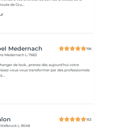
route de Gru...
ur
bel Medernach
196
ère
Medernach L-7663
hanger de look...prenez dès aujourd'hui votre
aissez-vous vous transformer par des professionnels
illez...
alon
163
Ettelbruck L-9048