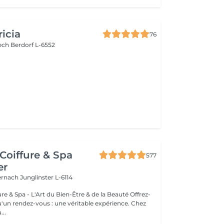
ricia
76
bech
Berdorf L-6552
Coiffure & Spa
577
er
ternach
Junglinster L-6114
& Spa - L'Art du Bien-Être & de la Beauté Offrez-
un rendez-vous : une véritable expérience. Chez
..