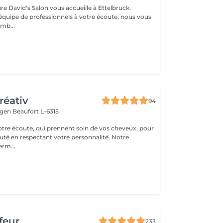
ure David's Salon vous accueille à Ettelbruck.
équipe de professionnels à votre écoute, nous vous
mb...
réativ
94
ingen
Beaufort L-6315
votre écoute, qui prennent soin de vos cheveux, pour
té en respectant votre personnalité. Notre
erm...
feur
233