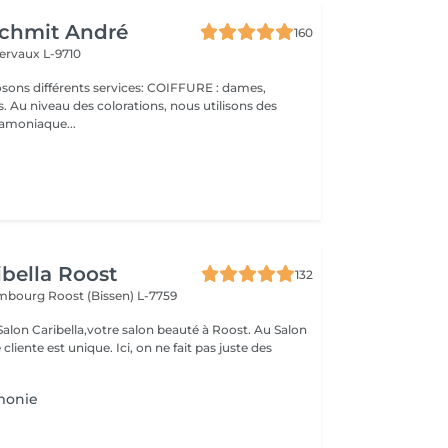
Schmit André
160
ervaux L-9710
 Au niveau des colorations, nous utilisons des
 amoniaque...
ibella Roost
132
xembourg
Roost (Bissen) L-7759
n Caribella,votre salon beauté à Roost. Au Salon
nique. Ici, on ne fait pas juste des
monie