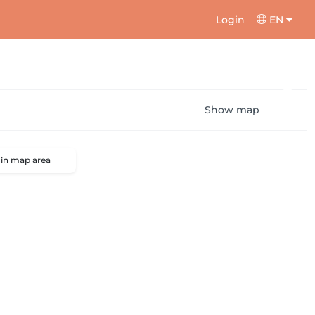
Login
EN
Show map
 in map area