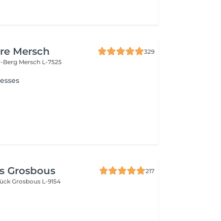
re Mersch
329
r-Berg
Mersch L-7525
resses
s Grosbous
217
brück
Grosbous L-9154