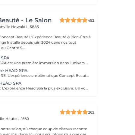
eauté - Le Salon
452
onville
Howald L-5885
Expérience Beauté & Bien-Être à
e Installé depuis juin 2024 dans nos tout
au Centre S...
 SPA
EVASION HEAD SPA est une première immersion dans l'univers du Head Spa. Ce rituel découverte vous invite à relâcher les tensions accumulées grâce à un massage du cuir chevelu associé à une expérience sensorielle autour de l'eau et à un soin adapté. Idéal pour découvrir les bienfaits du Head Spa et s'offrir un véritable moment de détente. Coiffage ou brushing inclus. DECOUVREZ NOTRE UNIVERS HEAD SPA, une expérience unique alliant relaxation profonde, soin du cuir chevelu et beauté du cheveu. Inspirés des rituels de bien-être japonais, nos soins Head Spa sont conçus pour procurer un véritable moment de déconnexion tout en prenant soin de vos cheveux et de votre cuir chevelu. Chaque rituel associe des techniques de massage relaxantes, un travail autour de l'eau, des soins professionnels adaptés et se termine par un coiffage ou un brushing afin que vous repartiez détendue et sublimée. Accordez-vous une parenthèse hors du temps et choisissez le rituel qui correspond à vos envies.
ure HEAD SPA
RITUEL SIGNATURE: L'expérience emblématique Concept Beauté. Un rituel complet alliant bien-être, soin du cuir chevelu, beauté du cheveu et coiffage personnalisé. DECOUVREZ NOTRE UNIVERS HEAD SPA, une expérience unique alliant relaxation profonde, soin du cuir chevelu et beauté du cheveu. Inspirés des rituels de bien-être japonais, nos soins Head Spa sont conçus pour procurer un véritable moment de déconnexion tout en prenant soin de vos cheveux et de votre cuir chevelu. Chaque rituel associe des techniques de massage relaxantes, un travail autour de l'eau, des soins professionnels adaptés et se termine par un coiffage ou un brushing afin que vous repartiez détendue et sublimée. Accordez-vous une parenthèse hors du temps et choisissez le rituel qui correspond à vos envies.
u HEAD SPA
RITUEL ABSOLU : L'expérience Head Spa la plus exclusive. Un voyage sensoriel profond associant relaxation intense, soins experts et mise en beauté complète des cheveux. DECOUVREZ NOTRE UNIVERS HEAD SPA, une expérience unique alliant relaxation profonde, soin du cuir chevelu et beauté du cheveu. Inspirés des rituels de bien-être japonais, nos soins Head Spa sont conçus pour procurer un véritable moment de déconnexion tout en prenant soin de vos cheveux et de votre cuir chevelu. Chaque rituel associe des techniques de massage relaxantes, un travail autour de l'eau, des soins professionnels adaptés et se termine par un coiffage ou un brushing afin que vous repartiez détendue et sublimée. Accordez-vous une parenthèse hors du temps et choisissez le rituel qui correspond à vos envies.
262
ille-Haute L-1660
notre salon, où chaque coup de ciseaux raconte
tyle et d'audace. Ici, nous sculptons plus que des