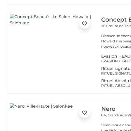
Concept B
201, route de Thi
Bienvenue chez Concept Beauté L'
Howald Hesperang
nouveaux locaux 
Évasion HEAD
Rituel signat
Rituel Absol
Nero
84, Grand-Rue
V
"Bienvenue dans 
une histoire de s