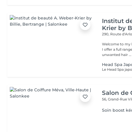
Institut 
Krier by Bi
290, Route d'Arlo
Welcome to my b
I offer a full ran
unwanted hair ...
Head Spa Jap
Salon de 
56, Grand-Rue
Vi
Soin boost ké