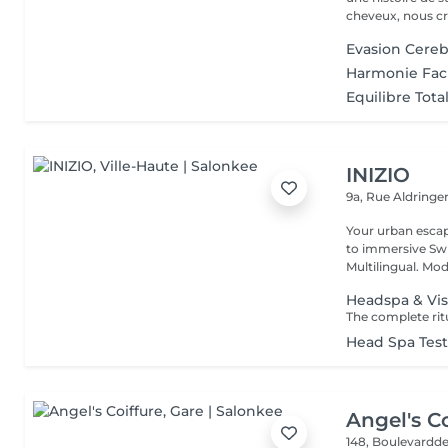
cheveux, nous cr
Evasion Cereb
Harmonie Fac
Equilibre Tota
INIZIO
9a, Rue Aldring
Your urban esca
to immersive Swi
Multilingual. Mod
Headspa & Vis
Head Spa Tes
Angel's Co
148, Boulevardde