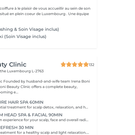
oiffure à le plaisir de vous accueillir au sein de son
tué en plein coeur de Luxembourg . Une équipe
shing & Soin Visage inclus)
ki (Soin Visage inclus)
ty Clinic
132
ithe
Luxembourg L-2763
na Boni
Boni Beauty Clinic offers a complete beauty,
ooming e...
URE HAIR SPA 60MIN
The perfect essential treatment for scalp detox, relaxation, and hair vitality. Scalp Analysis (Becon Pro Camera) Microbubble Scalp Cleansing Rootonix Scalp Treatment Aromatherapy Ritual Scalp Massage Blow Dry Optional Add-Ons Available Enhance your Head Spa experience with our optional add-on treatments: Scalp Ampoule Booster €15 Neck & Shoulder Massage (15 min) €20 Steam Therapy €15 Hair Styling Straight or Wavy Finish €20 Hand Massage (15 min) €20 These add-on services can be combined with any Head Spa treatment for an even more personalized and relaxing experience.
M HEAD SPA & FACIAL 90MIN
A full rejuvenation experience for your scalp, face and overall radiance. Scalp Analysis (Becon Pro Camera) Microbubble Scalp Cleansing Rootonix Scalp & Hair Treatment Steam & Mist Infusion Scalp Massage Customized Facial Blow Dry INCLUDES FACIAL
REFRESH 30 MIN
A quick refresh treatment for a healthy scalp and light relaxation. -Scalp Analysis (Becon Pro Camera) -Microbubble Scalp Cleansing -Scalp Massage -Blow Dry