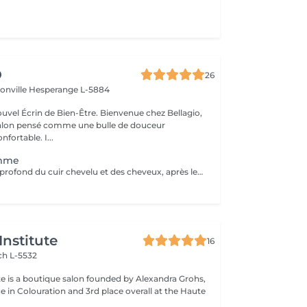
O
26
ionville
Hesperange L-5884
 de Bien-Être. Bienvenue chez Bellagio,
alon pensé comme une bulle de douceur
fortable. I...
emme
Soin et massage profond du cuir chevelu et des cheveux, après le soins un brushing ou séchage naturelle .
Institute
16
h L-5532
ute is a boutique salon founded by Alexandra Grohs,
ce in Colouration and 3rd place overall at the Haute