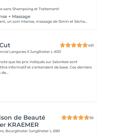
te sans Shampoing et Traitement!
ense + Massage
Shampoing Traitant, un soin intense, massage de 15min et Séchage
 Cut
491
cial Langwies ll
Junglinster L-6131
note que les prix indiqués sur Salonkee sont
tre informatif et s'entendent de base. Ces derniers
 de...
ison de Beauté
65
her KRAEMER
ère, Bourglinster
Junglinster L-6161