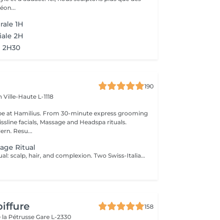
éon...
rale 1H
iale 2H
l 2H30
190
en
Ville-Haute L-1118
pe at Hamilius. From 30-minute express grooming
ssline facials, Massage and Headspa rituals.
ern. Resu...
age Ritual
The complete ritual: scalp, hair, and complexion. Two Swiss-Italian signatures, one private room. Two hours of complete wellness, weaving together our two signature rituals in the same private treatment room. The session opens with the full 90-minute headspa personalised scalp diagnosis, four-step protocol with Hylis, the Italian professional haircare brand crafted in Treviso followed by a tailored facial with Swissline, the Swiss skincare house founded in 1989 and celebrated worldwide for its collagen-based, skin-longevity formulas, available exclusively at Inizio in Luxembourg. Two scientific traditions, two exclusive collaborations, one continuous moment of restoration. Closed with a refined blow-dry and brushing. Our most complete wellness experience, for those who want to step out of the day entirely. Included: full Hylis headspa ritual, personalised Swissline facial, blow-dry and brushing.
t
iffure
158
 la Pétrusse
Gare L-2330