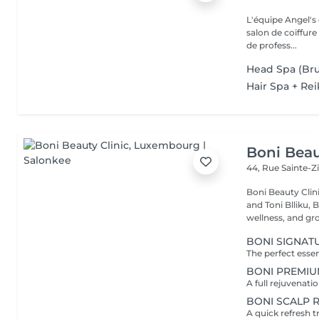
L'équipe Angel's c
salon de coiffure si
de profess...
Head Spa (Bru
Hair Spa + Rei
Boni Beau
44, Rue Sainte-Z
Boni Beauty Clinic Founded by husband-and-wife team Ire
and Toni Blliku, 
wellness, and gr
BONI SIGNAT
BONI PREMIU
BONI SCALP 