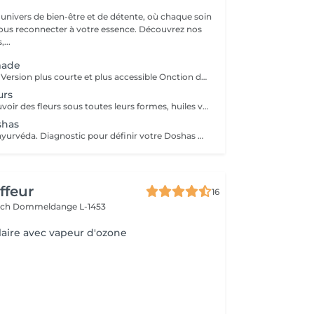
univers de bien-être et de détente, où chaque soin
ous reconnecter à votre essence. Découvrez nos
,...
made
Rituel Saisonnier Version plus courte et plus accessible Onction d'huile d'aloès-vera-argan-dattier, gommage aux pépins de fraise et poudre d'ananas, cataplasme au rhassoul, bain de vapeur citron vert-menthe, shampooing citron vert-lavande-ylang-ylang, masque Néroli-ciste ladanifère-menthe avec massage de la tête, cascade, pulvérisation faciale hydrolat de fleur d'oranger
urs
Découvrez le pouvoir des fleurs sous toutes leurs formes, huiles végétales, essentielles, infusions etc Un moment de poésie, qui vous laissera sans voix.. Véritable moment de relaxation complète. Sauna infrarouge, Massage shiatsu, bol d'air jacquier, douche. Onction d'huiles précieuses, hammam crânien, facial et respiratoire, bains rythmés avec méditation guidée, exercices de sophrologie, shampooing, pose de masque et massage crânien, rituel de la cascade, rinçage à l'infusion de plantes et pulvérisation faciale aux hydrolats qui clôturent le soin. Ne comprend pas le séchage des cheveux.
shas
Rituel basé sur l'ayurvéda. Diagnostic pour définir votre Doshas dominant afin de le rééquilibrer En plus des rituels complets -Diagnostic -Application d'huiles chaudes -Application cataplasmes ayurvédiques (cuir chevelu & cheveux)
ffeur
16
ach
Dommeldange L-1453
laire avec vapeur d'ozone