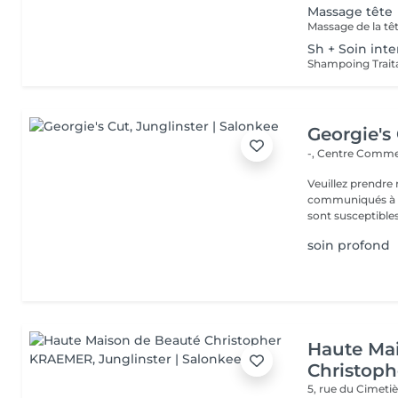
Massage tête
Massage de la tê
Sh + Soin int
Georgie's
-, Centre Commer
Veuillez prendre 
communiqués à ti
sont susceptibles
soin profond
Haute Ma
Christop
5, rue du Cimeti