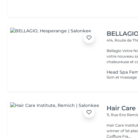
BELLAGI
414, Route de Th
Bellagio Votre Nouvel Écrin
votre nouveau s
chaleureuse et con
Head Spa F
Hair Care 
11, Rue Enz
Remic
Hair Care Instit
winner of 1st pla
Coiffure Fra...