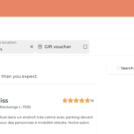
 location
Gift voucher
n
Search
 than you expect.
iss
19
n
Reckange L-7595
 situé dans un endroit très calme avec parking devant
pour des personnes à mobilité réduite. Notre salon