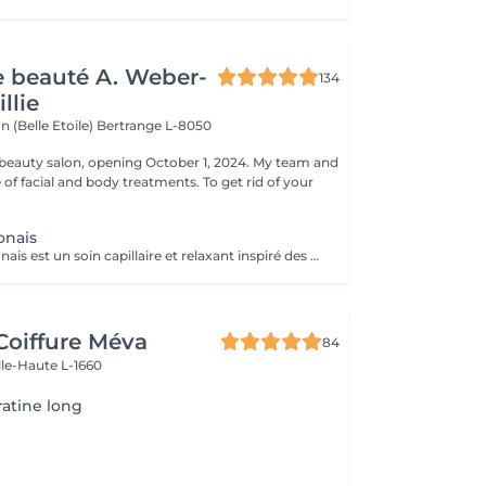
de beauté A. Weber-
134
llie
n (Belle Etoile)
Bertrange L-8050
eauty salon, opening October 1, 2024. My team and
ge of facial and body treatments. To get rid of your
onais
Le Head Spa japonais est un soin capillaire et relaxant inspiré des rituels de bien-être japonais. Alliant techniques de massage du cuir chevelu, soins purifiants et hydratants, il cible à la fois la santé des cheveux et l'apaisement de l'esprit. Grâce à des mouvements précis et à des produits naturels, ce rituel libère les tensions, améliore la circulation sanguine et stimule la croissance capillaire. Idéal pour ceux qui recherchent un moment de détente profonde et des cheveux revitalisés, le Head Spa japonais apporte fraîcheur, équilibre et éclat des racines aux pointes.
Coiffure Méva
84
lle-Haute L-1660
ratine long