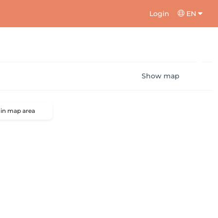
Login
EN
Show map
 in map area