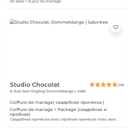
1er essai + le jour du mariage
Studio Chocolat
246
6, Rue Jean Engling
Dommeldange L-1466
Coiffure de mariage( свадебная причёска )
Coiffure de mariage > Package (свадебная и
пробная)
Свадебная причёска плюс пробная причёска плюс выезд на дом. Паркинг оплачивается отдельно.