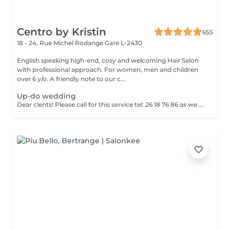
Centro by Kristin
655
18 - 24, Rue Michel Rodange
Gare L-2430
English speaking high-end, cosy and welcoming Hair Salon
with professional approach. For women, men and children
over 6 y/o. A friendly note to our c...
Up-do wedding
Dear clents! Please call for this service tel: 26 18 76 86 as we need to book a trial styling before the big day. Wash-blowout- pins-curls/straightincluded A test run is a must, at least a week before! (Included)