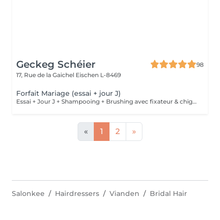
Geckeg Schéier
98
17, Rue de la Gaichel
Eischen L-8469
Forfait Mariage (essai + jour J)
Essai + Jour J + Shampooing + Brushing avec fixateur & chignon Possibilité déplacement à domicile
«
1
2
»
Salonkee
Hairdressers
Vianden
Bridal Hair