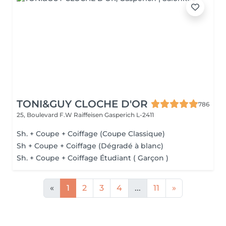
TONI&GUY CLOCHE D'OR
786
25, Boulevard F.W Raiffeisen
Gasperich L-2411
Sh. + Coupe + Coiffage (Coupe Classique)
Sh + Coupe + Coiffage (Dégradé à blanc)
Sh. + Coupe + Coiffage Étudiant ( Garçon )
«
1
2
3
4
...
11
»