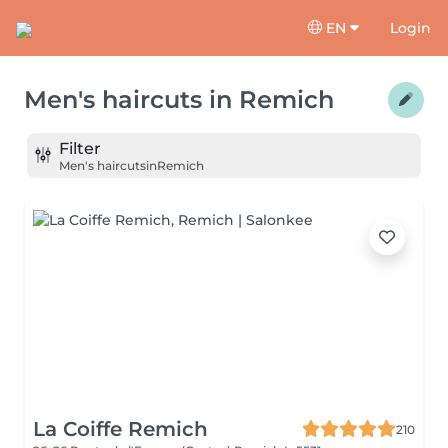
EN
Login
Men's haircuts
in
Remich
Filter
Men's haircuts
in
Remich
La Coiffe Remich
210