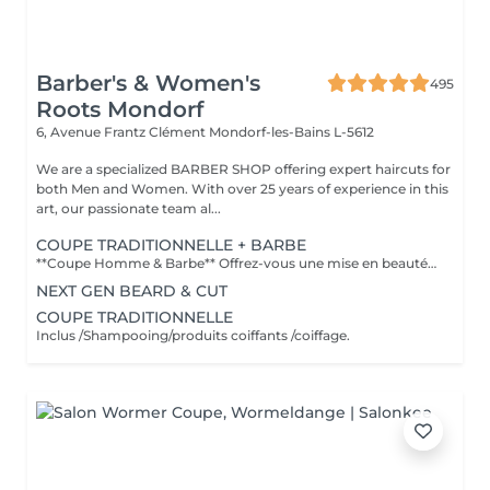
Barber's & Women's
495
Roots Mondorf
6, Avenue Frantz Clément
Mondorf-les-Bains L-5612
We are a specialized BARBER SHOP offering expert haircuts for
both Men and Women. With over 25 years of experience in this
art, our passionate team al...
COUPE TRADITIONNELLE + BARBE
**Coupe Homme & Barbe** Offrez-vous une mise en beauté complète avec notre service **Coupe Homme & Barbe**, conçu pour les hommes qui souhaitent un style parfaitement maîtrisé de la tête à la barbe. La prestation débute par une **consultation personnalisée** afin de définir la coupe et la forme de barbe qui mettront le mieux en valeur votre visage. Nos experts réalisent ensuite une **coupe de cheveux précise et structurée**, suivie d'un **travail minutieux de la barbe** : taille, définition des contours et mise en forme pour un rendu propre et harmonieux. Le service se termine par un **coiffage professionnel et une finition barbe soignée** pour un résultat net, élégant et durable. L'alliance parfaite entre coupe et barbe pour un look soigné, moderne et parfaitement équilibré.
NEXT GEN BEARD & CUT
COUPE TRADITIONNELLE
Inclus /Shampooing/produits coiffants /coiffage.