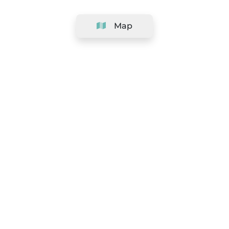
Map
Company
Support
Team
&
Careers
Information for salons
Legal
Exercise withdrawal right
Terms and conditions