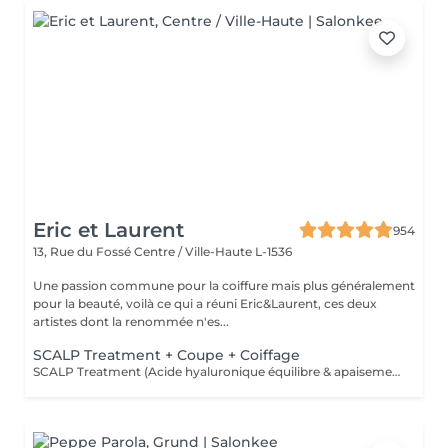
Eric et Laurent
954
13, Rue du Fossé
Centre / Ville-Haute L-1536
Une passion commune pour la coiffure mais plus généralement
pour la beauté, voilà ce qui a réuni Eric&Laurent, ces deux
artistes dont la renommée n'es...
SCALP Treatment + Coupe + Coiffage
SCALP Treatment (Acide hyaluronique équilibre & apaisement) Pour rééquilibrer et purifier le cuir chevelu. Idéal en cas de démangeaisons, pellicules, sécheresse ou excès de sébum. -Apaise le cuir chevelu -Purifie en douceur -Rééquilibre la barrière protectrice naturelle -Favorise un environnement sain pour la pousse