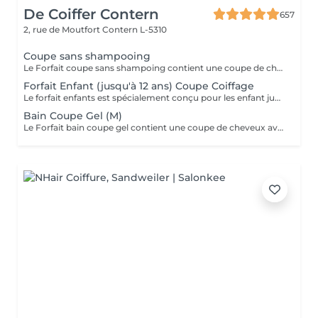
De Coiffer Contern
657
2, rue de Moutfort
Contern L-5310
Coupe sans shampooing
Le Forfait coupe sans shampoing contient une coupe de cheveux sans shampoing pour les étudiants. En cas de questions veuillez appeler au +352 26 35 02 89.
Forfait Enfant (jusqu'à 12 ans) Coupe Coiffage
Le forfait enfants est spécialement conçu pour les enfant jusqu'à l'âge de 6 ans - coupe + coiffage
Bain Coupe Gel (M)
Le Forfait bain coupe gel contient une coupe de cheveux avec shampoing et l'application d'un produit de finition (Gel, Cire, Laque, etc.) pour les étudiants. En cas de questions veuillez appeler au +352 26 35 02 89.