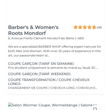
Barber's & Women's
495
Roots Mondorf
6, Avenue Frantz Clément
Mondorf-les-Bains L-5612
We are a specialized BARBER SHOP offering expert haircuts for
both Men and Women. With over 25 years of experience in this
art, our passionate team al...
COUPE GARÇON (TARIF EN SEMAINE)
Prix étudiant uniquement la semaine du mardi au Jeudi. ÉCOLIER (4-12 ans) 33 euros ( mardi au jeudi ) ÉTUDIANT ( 13-18 ans) 37 euros ( mardi au jeudi ) ******* Dégradé à Blanc/Taper fade ect ..... Prix unique à 45 euros de 4 à 18 ans******* Le VENDREDI et SAMEDI, les prix Adultes seront appliqués. Merci de votre compréhension.
COUPE GARÇON (TARIF WEEKEND)
COUPE TRANSFORMATION / COUPE CHEVEUX
LONGS
CHANGEMENT DE COUPE / CHEVEUX LONG / CHEVEUX EPAIS