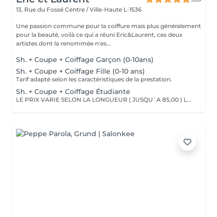
13, Rue du Fossé
Centre / Ville-Haute L-1536
Une passion commune pour la coiffure mais plus généralement
pour la beauté, voilà ce qui a réuni Eric&Laurent, ces deux
artistes dont la renommée n'es...
Sh. + Coupe + Coiffage Garçon (0-10ans)
Sh. + Coupe + Coiffage Fille (0-10 ans)
Tarif adapté selon les caractéristiques de la prestation.
Sh. + Coupe + Coiffage Étudiante
LE PRIX VARIE SELON LA LONGUEUR ( JUSQU`A 85,00 ) Les remises sont valables uniquement mardi-mercredi-jeudi sur les prestations couleur, toner et balayage (-10%)