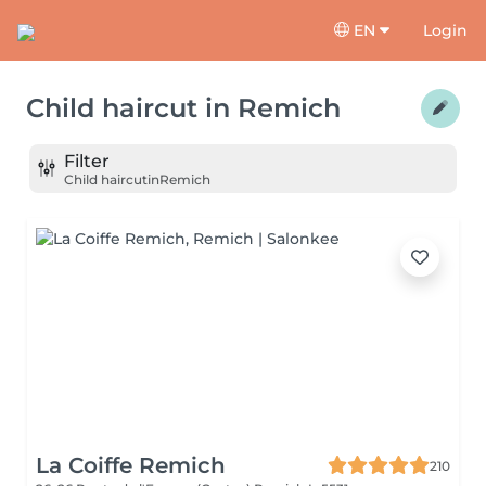
EN
Login
Child haircut
in
Remich
Filter
Child haircut
in
Remich
La Coiffe Remich
210