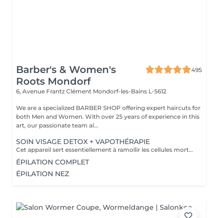
Barber's & Women's
495
Roots Mondorf
6, Avenue Frantz Clément
Mondorf-les-Bains L-5612
We are a specialized BARBER SHOP offering expert haircuts for
both Men and Women. With over 25 years of experience in this
art, our passionate team al...
SOIN VISAGE DETOX + VAPOTHÉRAPIE
Cet appareil sert essentiellement à ramollir les cellules mortes de la peau et prépare la peau de manière optimale au soin correspondant. Le Vapozone permet ainsi d'ouvrir les pores pour un nettoyage en profondeur de la peau. La vapeur + l'ozone pénètre en profondeur dans les pores et nettoie les impuretés, le gras, les points noirs et les restes de maquillage. La vapeur peut donc aider à éliminer les toxines de l'épiderme.
ÉPILATION COMPLET
ÉPILATION NEZ