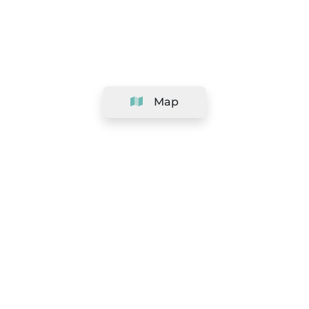
Map
Company
Support
Team
&
Careers
Information for salons
Legal