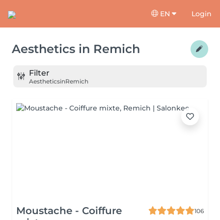
EN
Login
Aesthetics
in
Remich
Filter
Aesthetics
in
Remich
Moustache - Coiffure
106