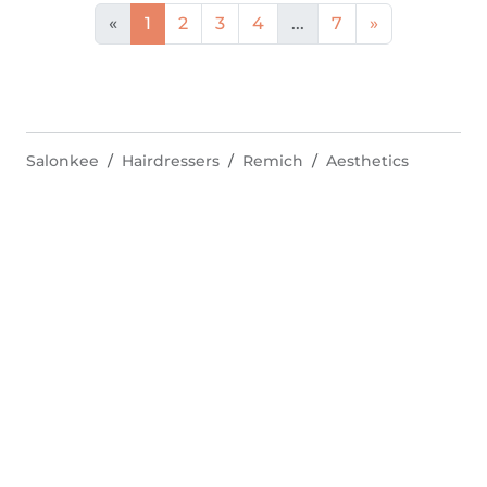
«
1
2
3
4
...
7
»
Salonkee
Hairdressers
Remich
Aesthetics