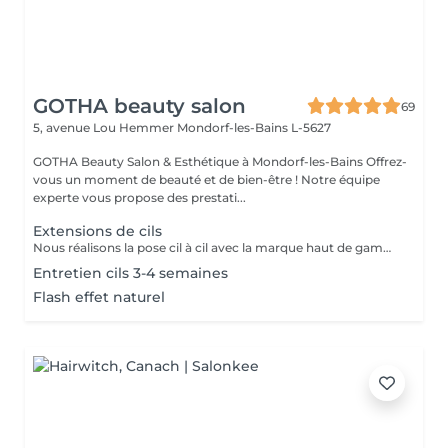
GOTHA beauty salon
69
5, avenue Lou Hemmer
Mondorf-les-Bains L-5627
GOTHA Beauty Salon & Esthétique à Mondorf-les-Bains Offrez-
vous un moment de beauté et de bien-être ! Notre équipe
experte vous propose des prestati...
Extensions de cils
Nous réalisons la pose cil à cil avec la marque haut de gamme London LASH. La technique est effectuée sur mesure en fonction de la forme de vos yeux et de vos envies, afin de vous garantir un service de qualité optimale. Nous prenons bien le temps d'analyser votre regard et d'adapter la courbure, l'épaisseur, et la longueur à votre morphologie. N'hésitez pas à nous contacter pour réserver votre séance et révéler toute la beauté de VOTRE regard!
Entretien cils 3-4 semaines
Flash effet naturel