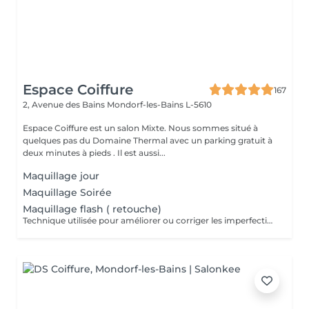
Espace Coiffure
167
2, Avenue des Bains
Mondorf-les-Bains L-5610
Espace Coiffure est un salon Mixte. Nous sommes situé à
quelques pas du Domaine Thermal avec un parking gratuit à
deux minutes à pieds . Il est aussi...
Maquillage jour
Maquillage Soirée
Maquillage flash ( retouche)
Technique utilisée pour améliorer ou corriger les imperfections du maquillage initial tout en conservant une apparence naturelle. Il s'agit d'ajouter des touches de fond de teint, de correcteur ou de poudre pour uniformiser le teint, rafraîchir le regard ou rehausser les couleurs du maquillage déjà appliqué, souvent en prévision d'un événement.