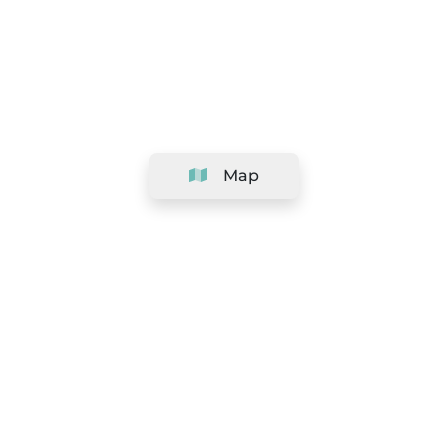
Map
Company
Support
Team
&
Careers
Information for salons