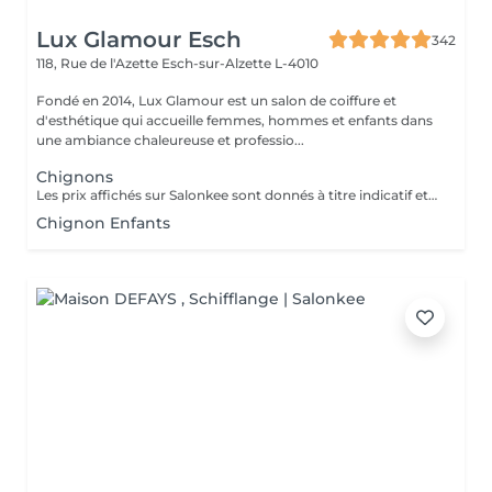
Lux Glamour Esch
342
118, Rue de l'Azette
Esch-sur-Alzette L-4010
Fondé en 2014, Lux Glamour est un salon de coiffure et
d'esthétique qui accueille femmes, hommes et enfants dans
une ambiance chaleureuse et professio...
Chignons
Les prix affichés sur Salonkee sont donnés à titre indicatif et représentent les tarifs de base. Ceux-ci peuvent varier en fonction du diagnostic effectué lors de votre arrivée au salon et de l'expertise du professionnel à qui vous confiez vos soins de beauté. Dans tout les cas, un devis détaillé vous sera proposé et toute prestation sera réalisée avec votre accord.
Chignon Enfants