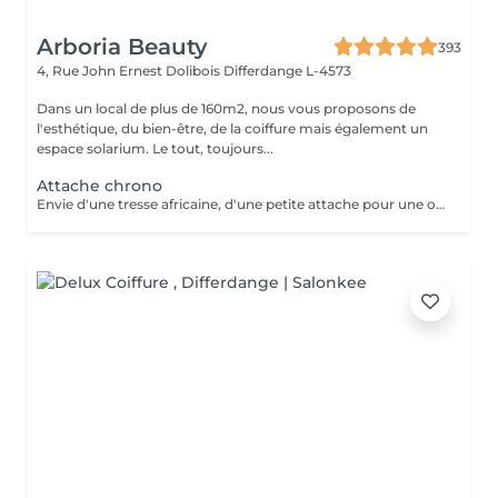
Arboria Beauty
393
4, Rue John Ernest Dolibois
Differdange L-4573
Dans un local de plus de 160m2, nous vous proposons de
l'esthétique, du bien-être, de la coiffure mais également un
espace solarium. Le tout, toujours...
Attache chrono
Envie d'une tresse africaine, d'une petite attache pour une occasion,ce service est mis en place pour une petite mise en beauté de vos cheveux. a partir de 15 EURO puis calculé en fonction du temps passé