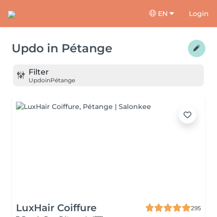
EN
Login
Updo
in
Pétange
Filter
Updo
in
Pétange
LuxHair Coiffure
295