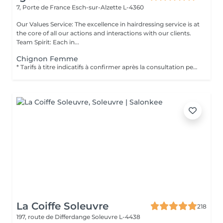
7, Porte de France
Esch-sur-Alzette L-4360
Our Values Service: The excellence in hairdressing service is at
the core of all our actions and interactions with our clients.
Team Spirit: Each in...
Chignon Femme
* Tarifs à titre indicatifs à confirmer après la consultation personnalisée établit auprès de votre coiffeur/stylist/spécialiste * La direction se réserve le droit dapporter des modifications pour le bon fonctionnement du salon
La Coiffe Soleuvre
218
197, route de Differdange
Soleuvre L-4438