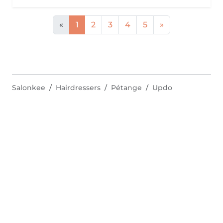
«
1
2
3
4
5
»
Salonkee
Hairdressers
Pétange
Updo