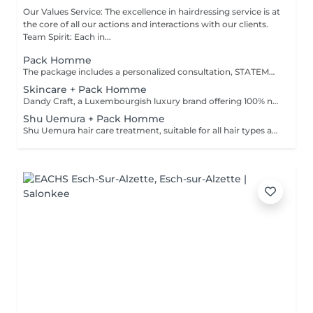
Our Values Service: The excellence in hairdressing service is at
the core of all our actions and interactions with our clients.
Team Spirit: Each in...
Pack Homme
The package includes a personalized consultation, STATEMENT-specific shampoo and conditioner, the IGORANCE haircut (finishing on dry hair), and STATEMENT styling products. Prices are indicative and subject to confirmation after the personalized consultation with your hairdresser/stylist/specialist. Management reserves the right to make modifications for the smooth operation of the salon.
Skincare + Pack Homme
Dandy Craft, a Luxembourgish luxury brand offering 100% natural facial care products. Facial care set: Cleanser infused with aloe vera juice and ginseng Exfoliant enriched with vitamin C Moisturizing cream with shea butter + Pack Homme
Shu Uemura + Pack Homme
Shu Uemura hair care treatment, suitable for all hair types and scalp + Styling Homme Prices are indicative and subject to confirmation after a personalized consultation with your hairdresser/stylist/specialist. Management reserves the right to make modifications for the smooth operation of the salon.