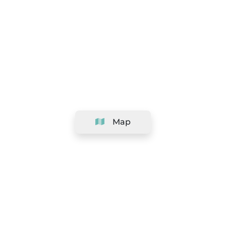
Map
Company
Support
Team
&
Careers