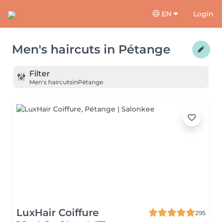
EN
Login
Men's haircuts
in
Pétange
Filter
Men's haircuts
in
Pétange
LuxHair Coiffure
295