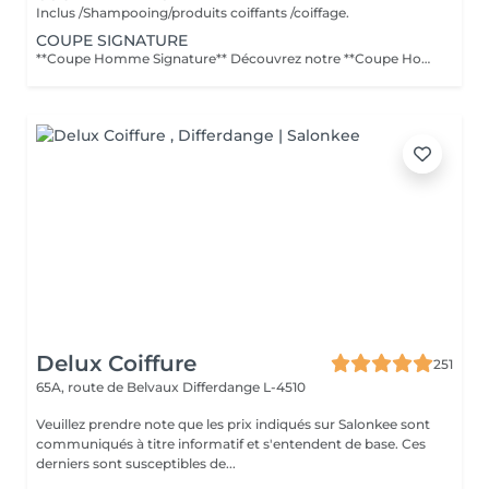
Inclus /Shampooing/produits coiffants /coiffage.
COUPE SIGNATURE
**Coupe Homme Signature** Découvrez notre **Coupe Homme Signature**, un service premium pensé pour les hommes qui recherchent plus qu'une simple coupe : une véritable expérience de style. Chaque rendez-vous débute par une **consultation personnalisée** afin d'analyser la forme de votre visage, la nature de vos cheveux et votre style de vie. Nos experts réalisent ensuite une coupe précise et parfaitement structurée, travaillée dans les moindres détails pour un résultat élégant, moderne et durable. La prestation se termine par un **coiffage professionnel avec des produits haut de gamme**, pour sublimer votre coupe et vous offrir une finition impeccable. Un moment de soin et de précision dédié aux hommes exigeants qui souhaitent afficher un style soigné et distingué.
Delux Coiffure
251
65A, route de Belvaux
Differdange L-4510
Veuillez prendre note que les prix indiqués sur Salonkee sont
communiqués à titre informatif et s'entendent de base. Ces
derniers sont susceptibles de...