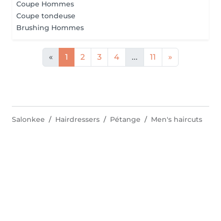
Coupe Hommes
Coupe tondeuse
Brushing Hommes
«
1
2
3
4
...
11
»
Salonkee
Hairdressers
Pétange
Men's haircuts