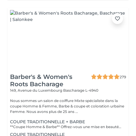
Barber's & Women's
279
Roots Bacharage
149, Avenue du Luxembourg
Bascharage L-4940
Nous sommes un salon de coiffure Mixte spécialiste dans la
coupe Homme & Femme, Barbe & coupe et coloration urbaine
Femme. Nous avons plus de 25 ans ...
COUPE TRADITIONNELLE + BARBE
**Coupe Homme & Barbe** Offrez-vous une mise en beauté complète avec notre service **Coupe Homme & Barbe**, conçu pour les hommes qui souhaitent un style parfaitement maîtrisé de la tête à la barbe. La prestation débute par une **consultation personnalisée** afin de définir la coupe et la forme de barbe qui mettront le mieux en valeur votre visage. Nos experts réalisent ensuite une **coupe de cheveux précise et structurée**, suivie d'un **travail minutieux de la barbe** : taille, définition des contours et mise en forme pour un rendu propre et harmonieux. Le service se termine par un **coiffage professionnel et une finition barbe soignée** pour un résultat net, élégant et durable. L'alliance parfaite entre coupe et barbe pour un look soigné, moderne et parfaitement équilibré.
COUPE TRADITIONNELLE