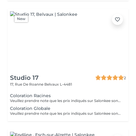
New
Studio 17
2
17, Rue De Roanne
Belvaux L-4481
Coloration Racines
Veuillez prendre note que les prix indiqués sur Salonkee sont communiqués à titre informatif et s'entendent de base. Ces derniers sont susceptibles de varier selon le diagnostic réalisé à votre arrivée au salon et l'expertise du professionnel à qui vous confiez votre beauté. Dans tous les cas, un devis précis vous sera proposé et toutes réalisations de prestations seront effectuées avec votre accord. Un grand merci d'avance pour votre compréhension. Au plaisir de vous recevoir très vite.
Coloration Globale
Veuillez prendre note que les prix indiqués sur Salonkee sont communiqués à titre informatif et s'entendent de base. Ces derniers sont susceptibles de varier selon le diagnostic réalisé à votre arrivée au salon et l'expertise du professionnel à qui vous confiez votre beauté. Dans tous les cas, un devis précis vous sera proposé et toutes réalisations de prestations seront effectuées avec votre accord. Un grand merci d'avance pour votre compréhension. Au plaisir de vous recevoir très vite.