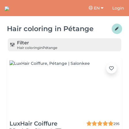
EN
Login
Hair coloring
in
Pétange
Filter
Hair coloring
in
Pétange
LuxHair Coiffure
295