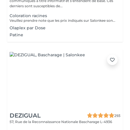
communiqués à titre informatif et s'entendent de base. Ces
derniers sont susceptibles de...
Coloration racines
Veuillez prendre note que les prix indiqués sur Salonkee sont communiqués à titre informatif et s'entendent de base. Ces derniers sont susceptibles de varier selon le diagnostic réalisé à votre arrivée au salon et l'expertise du professionnel à qui vous confiez votre beauté. Dans tous les cas, un devis précis vous sera proposé et toutes réalisations de prestations seront effectuées avec votre accord. Un grand merci d'avance pour votre compréhension. Au plaisir de vous revoir très vite.
Olaplex par Dose
Patine
DEZIGUAL
293
57, Rue de la Reconnaissance Nationale
Bascharage L-4936