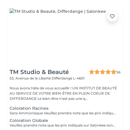
TM Studio & Beauté
56
53, Avenue de la Liberté
Differdange L-4601
Nous avons hâte de vous accueillir ! UN INSTITUT DE BEAUTÉ
AU SERVICE DE VOTRE BIEN-ÊTRE EN PLEIN COEUR DE
DIFFERDANGE Le bien-être n'est pas une q...
Coloration Racines
Sans Ammoniaque Veuillez prendre note que les prix indiqués sur Salonkee sont communiqués à titre informatif et s'entendent de base. Ces derniers sont susceptibles de varier selon le diagnostic réalisé à votre arrivée au salon et l'expertise du professionnel à qui vous confiez votre beauté. Dans tous les cas, un devis précis vous sera proposé et toutes réalisations de prestations seront effectuées avec votre accord. Un grand merci d'avance pour votre compréhension. Au plaisir de vous recevoir très vite.
Coloration Globale
Veuillez prendre note que les prix indiqués sur Salonkee sont communiqués à titre informatif et s'entendent de base. Ces derniers sont susceptibles de varier selon le diagnostic réalisé à votre arrivée au salon et l'expertise du professionnel à qui vous confiez votre beauté. Dans tous les cas, un devis précis vous sera proposé et toutes réalisations de prestations seront effectuées avec votre accord. Un grand merci d'avance pour votre compréhension. Au plaisir de vous recevoir très vite.