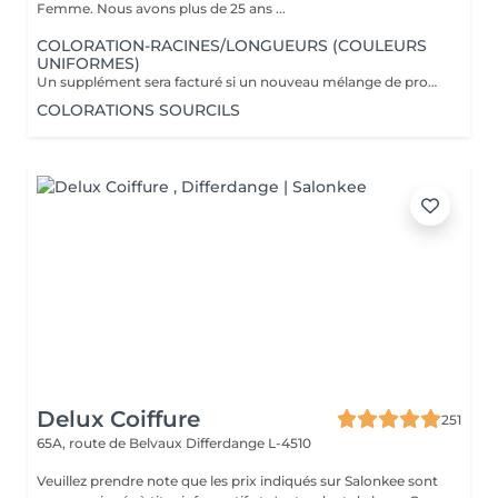
Femme. Nous avons plus de 25 ans ...
COLORATION-RACINES/LONGUEURS (COULEURS
UNIFORMES)
Un supplément sera facturé si un nouveau mélange de produits est nécessaire (fonction de la longueur, de la masse et de la qualité de vos cheveux) Supplément dose + 16 euros Supplément dose ++ 24 euros Marque utilisée Davines.
COLORATIONS SOURCILS
Delux Coiffure
251
65A, route de Belvaux
Differdange L-4510
Veuillez prendre note que les prix indiqués sur Salonkee sont