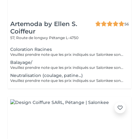
Artemoda by Ellen S.
56
Coiffeur
57, Route de longwy
Pétange L-4750
Coloration Racines
Veuillez prendre note que les prix indiqués sur Salonkee sont communiqués à titre informatif et s'entendent de base. Ces derniers sont susceptibles de varier selon le diagnostic réalisé à votre arrivée au salon et l'expertise du professionnel à qui vous confiez votre beauté. Dans tous les cas, un devis précis vous sera proposé et toutes réalisations de prestations seront effectuées avec votre accord. Un grand merci d'avance pour votre compréhension. Au plaisir de vous recevoir très vite.
Balayage/
Veuillez prendre note que les prix indiqués sur Salonkee sont communiqués à titre informatif et s'entendent de base. Ces derniers sont susceptibles de varier selon le diagnostic réalisé à votre arrivée au salon et l'expertise du professionnel à qui vous confiez votre beauté. Dans tous les cas, un devis précis vous sera proposé et toutes réalisations de prestations seront effectuées avec votre accord. Un grand merci d'avance pour votre compréhension. Au plaisir de vous recevoir très vite.
Neutralisation (coulage, patine...)
Veuillez prendre note que les prix indiqués sur Salonkee sont communiqués à titre informatif et s'entendent de base. Ces derniers sont susceptibles de varier selon le diagnostic réalisé à votre arrivée au salon et l'expertise du professionnel à qui vous confiez votre beauté. Dans tous les cas, un devis précis vous sera proposé et toutes réalisations de prestations seront effectuées avec votre accord. Un grand merci d'avance pour votre compréhension. Au plaisir de vous recevoir très vite.