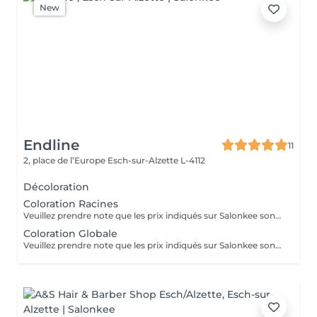
New
Endline
11
2, place de l’Europe
Esch-sur-Alzette L-4112
Décoloration
Coloration Racines
Veuillez prendre note que les prix indiqués sur Salonkee sont communiqués à titre informatif et s'entendent de base. Ces derniers sont susceptibles de varier selon le diagnostic réalisé à votre arrivée au salon et l'expertise du professionnel à qui vous confiez votre beauté. Dans tous les cas, un devis précis vous sera proposé et toutes réalisations de prestations seront effectuées avec votre accord. Un grand merci d'avance pour votre compréhension. Au plaisir de vous recevoir très vite.
Coloration Globale
Veuillez prendre note que les prix indiqués sur Salonkee sont communiqués à titre informatif et s'entendent de base. Ces derniers sont susceptibles de varier selon le diagnostic réalisé à votre arrivée au salon et l'expertise du professionnel à qui vous confiez votre beauté. Dans tous les cas, un devis précis vous sera proposé et toutes réalisations de prestations seront effectuées avec votre accord. Un grand merci d'avance pour votre compréhension. Au plaisir de vous recevoir très vite.