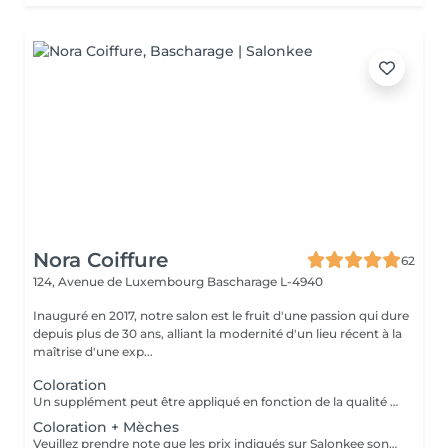
Nora Coiffure
62
124, Avenue de Luxembourg
Bascharage L-4940
Inauguré en 2017, notre salon est le fruit d'une passion qui dure
depuis plus de 30 ans, alliant la modernité d'un lieu récent à la
maîtrise d'une exp...
Coloration
Un supplément peut être appliqué en fonction de la qualité du cheveux et du résultat souhaité. Dans tous les cas, un devis précis vous sera proposé et toutes réalisations de prestations seront effectuées avec votre accord.
Coloration + Mèches
Veuillez prendre note que les prix indiqués sur Salonkee sont communiqués à titre informatif et s'entendent de base. Ces derniers sont susceptibles de varier selon le diagnostic réalisé à votre arrivée au salon et l'expertise du professionnel à qui vous confiez votre beauté. Dans tous les cas, un devis précis vous sera proposé et toutes réalisations de prestations seront effectuées avec votre accord. Un grand merci d'avance pour votre compréhension. Au plaisir de vous revoir très vite.