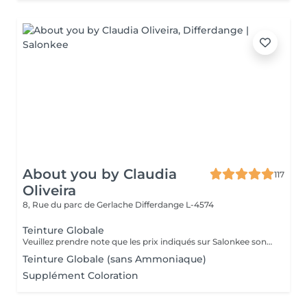
About you by Claudia
117
Oliveira
8, Rue du parc de Gerlache
Differdange L-4574
Teinture Globale
Veuillez prendre note que les prix indiqués sur Salonkee sont communiqués à titre informatif et s'entendent de base. Ces derniers sont susceptibles de varier selon le diagnostic réalisé à votre arrivée au salon et l'expertise du professionnel à qui vous confiez votre beauté. Dans tous les cas, un devis précis vous sera proposé et toutes réalisations de prestations seront effectuées avec votre accord. Un grand merci d'avance pour votre compréhension. Au plaisir de vous recevoir très vite.
Teinture Globale (sans Ammoniaque)
Supplément Coloration