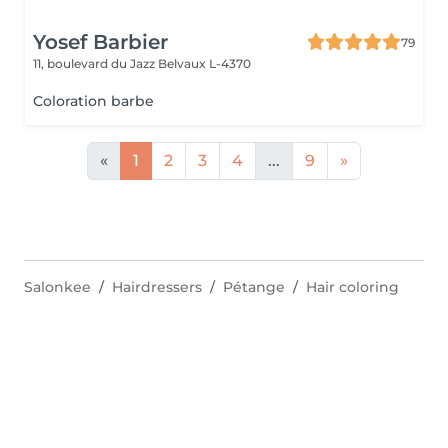
Yosef Barbier
79
11, boulevard du Jazz
Belvaux L-4370
Coloration barbe
«
1
2
3
4
...
9
»
Salonkee
Hairdressers
Pétange
Hair coloring