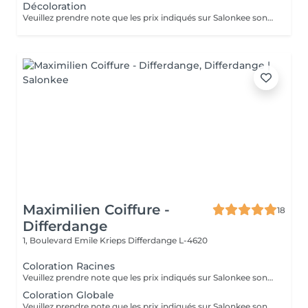
Décoloration
Veuillez prendre note que les prix indiqués sur Salonkee sont communiqués à titre informatif et s'entendent de base. Ces derniers sont susceptibles de varier selon le diagnostic réalisé à votre arrivée au salon et l'expertise du professionnel à qui vous confiez votre beauté. Dans tous les cas, un devis précis vous sera proposé et toutes réalisations de prestations seront effectuées avec votre accord. Un grand merci d'avance pour votre compréhension. Au plaisir de vous recevoir très vite.
Maximilien Coiffure -
18
Differdange
1, Boulevard Emile Krieps
Differdange L-4620
Coloration Racines
Veuillez prendre note que les prix indiqués sur Salonkee sont communiqués à titre informatif et s'entendent de base. Ces derniers sont susceptibles de varier selon le diagnostic réalisé à votre arrivée au salon et l'expertise du professionnel à qui vous confiez votre beauté. Dans tous les cas, un devis précis vous sera proposé et toutes réalisations de prestations seront effectuées avec votre accord. Un grand merci d'avance pour votre compréhension. Au plaisir de vous recevoir très vite.
Coloration Globale
Veuillez prendre note que les prix indiqués sur Salonkee sont communiqués à titre informatif et s'entendent de base. Ces derniers sont susceptibles de varier selon le diagnostic réalisé à votre arrivée au salon et l'expertise du professionnel à qui vous confiez votre beauté. Dans tous les cas, un devis précis vous sera proposé et toutes réalisations de prestations seront effectuées avec votre accord. Un grand merci d'avance pour votre compréhension. Au plaisir de vous recevoir très vite.