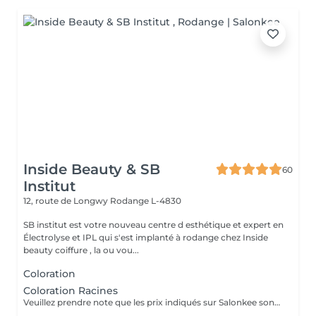
Inside Beauty & SB
60
Institut
12, route de Longwy
Rodange L-4830
SB institut est votre nouveau centre d esthétique et expert en
Électrolyse et IPL qui s'est implanté à rodange chez Inside
beauty coiffure , la ou vou...
Coloration
Coloration Racines
Veuillez prendre note que les prix indiqués sur Salonkee sont communiqués à titre informatif et s'entendent de base. Ces derniers sont susceptibles de varier selon le diagnostic réalisé à votre arrivée au salon et l'expertise du professionnel à qui vous confiez votre beauté. Dans tous les cas, un devis précis vous sera proposé et toutes réalisations de prestations seront effectuées avec votre accord. Un grand merci d'avance pour votre compréhension. Au plaisir de vous recevoir très vite.