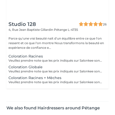
Studio 128
26
4, Rue Jean Baptiste Gillardin
Pétange L-4735
Parce qu'une vrai beauté nait d'un équilibre entre ce que l'on
ressent et ce que l'on montre Nous transformons la beauté en
expérience de confiance e...
Coloration Racines
Veuillez prendre note que les prix indiqués sur Salonkee sont communiqués à titre informatif et s'entendent de base. Ces derniers sont susceptibles de varier selon le diagnostic réalisé à votre arrivée au salon et l'expertise du professionnel à qui vous confiez votre beauté. Dans tous les cas, un devis précis vous sera proposé et toutes réalisations de prestations seront effectuées avec votre accord. Un grand merci d'avance pour votre compréhension. Au plaisir de vous recevoir très vite.
Coloration Globale
Veuillez prendre note que les prix indiqués sur Salonkee sont communiqués à titre informatif et s'entendent de base. Ces derniers sont susceptibles de varier selon le diagnostic réalisé à votre arrivée au salon et l'expertise du professionnel à qui vous confiez votre beauté. Dans tous les cas, un devis précis vous sera proposé et toutes réalisations de prestations seront effectuées avec votre accord. Un grand merci d'avance pour votre compréhension. Au plaisir de vous recevoir très vite.
Coloration Racines + Mèches
Veuillez prendre note que les prix indiqués sur Salonkee sont communiqués à titre informatif et s'entendent de base. Ces derniers sont susceptibles de varier selon le diagnostic réalisé à votre arrivée au salon et l'expertise du professionnel à qui vous confiez votre beauté. Dans tous les cas, un devis précis vous sera proposé et toutes réalisations de prestations seront effectuées avec votre accord. Un grand merci d'avance pour votre compréhension. Au plaisir de vous recevoir très vite.
We also found Hairdressers around Pétange