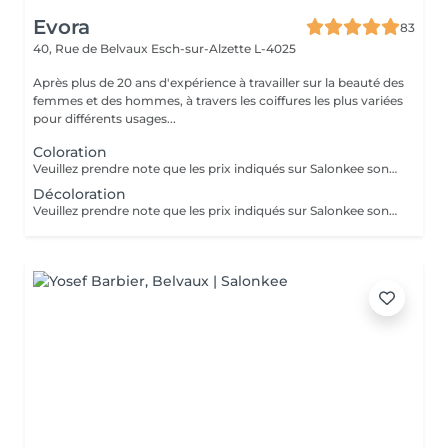
Evora
83
40, Rue de Belvaux
Esch-sur-Alzette L-4025
Après plus de 20 ans d'expérience à travailler sur la beauté des
femmes et des hommes, à travers les coiffures les plus variées
pour différents usages...
Coloration
Veuillez prendre note que les prix indiqués sur Salonkee sont communiqués à titre informatif et s'entendent de base. Ces derniers sont susceptibles de varier selon le diagnostic réalisé à votre arrivée au salon et l'expertise du professionnel à qui vous confiez votre beauté. Dans tous les cas, un devis précis vous sera proposé et toutes réalisations de prestations seront effectuées avec votre accord. Un grand merci d'avance pour votre compréhension. Au plaisir de vous recevoir très vite.
Décoloration
Veuillez prendre note que les prix indiqués sur Salonkee sont communiqués à titre informatif et s'entendent de base. Ces derniers sont susceptibles de varier selon le diagnostic réalisé à votre arrivée au salon et l'expertise du professionnel à qui vous confiez votre beauté. Dans tous les cas, un devis précis vous sera proposé et toutes réalisations de prestations seront effectuées avec votre accord. Un grand merci d'avance pour votre compréhension. Au plaisir de vous recevoir très vite.