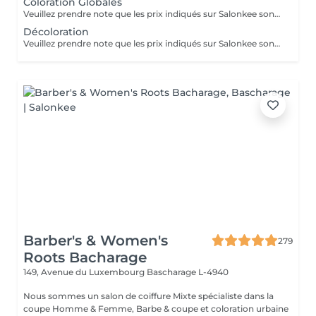
Coloration Globales
Veuillez prendre note que les prix indiqués sur Salonkee sont communiqués à titre informatif et s'entendent de base. Ces derniers sont susceptibles de varier selon le diagnostic réalisé à votre arrivée au salon et l'expertise du professionnel à qui vous confiez votre beauté. Dans tous les cas, un devis précis vous sera proposé et toutes réalisations de prestations seront effectuées avec votre accord. Un grand merci d'avance pour votre compréhension. Au plaisir de vous recevoir très vite.
Décoloration
Veuillez prendre note que les prix indiqués sur Salonkee sont communiqués à titre informatif et s'entendent de base. Ces derniers sont susceptibles de varier selon le diagnostic réalisé à votre arrivée au salon et l'expertise du professionnel à qui vous confiez votre beauté. Dans tous les cas, un devis précis vous sera proposé et toutes réalisations de prestations seront effectuées avec votre accord. Un grand merci d'avance pour votre compréhension. Au plaisir de vous recevoir très vite.
Barber's & Women's
279
Roots Bacharage
149, Avenue du Luxembourg
Bascharage L-4940
Nous sommes un salon de coiffure Mixte spécialiste dans la
coupe Homme & Femme, Barbe & coupe et coloration urbaine