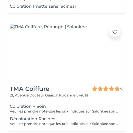
Coloration (matte sans racines)
TMA Coiffure
51
21, Avenue Docteur Gaasch
Rodange L-4818
Coloration + Soin
Veuillez prendre note que les prix indiqués sur Salonkee sont communiqués à titre informatif et s'entendent de base. Ces derniers sont susceptibles de varier selon le diagnostic réalisé à votre arrivée au salon et l'expertise du professionnel à qui vous confiez votre beauté. Dans tous les cas, un devis précis vous sera proposé et toutes réalisations de prestations seront effectuées avec votre accord. Un grand merci d'avance pour votre compréhension. Au plaisir de vous revoir très vite.
Décoloration Racines
Veuillez prendre note que les prix indiqués sur Salonkee sont communiqués à titre informatif et s'entendent de base. Ces derniers sont susceptibles de varier selon le diagnostic réalisé à votre arrivée au salon et l'expertise du professionnel à qui vous confiez votre beauté. Dans tous les cas, un devis précis vous sera proposé et toutes réalisations de prestations seront effectuées avec votre accord. Un grand merci d'avance pour votre compréhension. Au plaisir de vous revoir très vite.