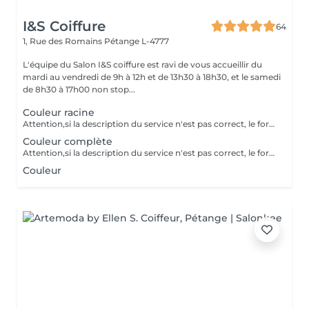
I&S Coiffure
64
1, Rue des Romains
Pétange L-4777
L'équipe du Salon I&S coiffure est ravi de vous accueillir du
mardi au vendredi de 9h à 12h et de 13h30 à 18h30, et le samedi
de 8h30 à 17h00 non stop...
Couleur racine
Attention,si la description du service n'est pas correct, le forfait pourra ne pas être exécutée en entier,néanmoins la meilleure solution sera adaptée, ainsi que la différence de prix appliquée sur place. Le prix sera adaptée en supplément - à la difficulté - au supplément de produits - d'autres nécessaires techniques
Couleur complète
Attention,si la description du service n'est pas correct, le forfait pourra ne pas être exécutée en entier,néanmoins la meilleure solution sera adaptée, ainsi que la différence de prix appliquée sur place. Le prix sera adaptée en supplément - à la difficulté - au supplément de produits - d'autres nécessaires techniques
Couleur