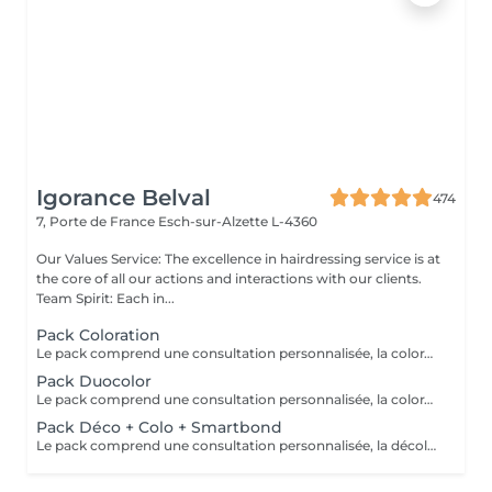
Igorance Belval
474
7, Porte de France
Esch-sur-Alzette L-4360
Our Values Service: The excellence in hairdressing service is at
the core of all our actions and interactions with our clients.
Team Spirit: Each in...
Pack Coloration
Le pack comprend une consultation personnalisée, la coloration des racines avec les produits L’OREAL PROFESSIONNEL , shampooing et conditionneur spécifiques REDKEN/ SHU UEMURA, le séchage et les produits de styling REDKEN/ SHU UEMURA Option Coupe : la coupe IGORANCE ( finition sur cheveux secs), le séchage et les produits de finitions REDKEN. * Tarifs à titre indicatifs à confirmer après la consultation personnalisée établit auprès de votre coiffeur/stylist/spécialiste * La direction se réserve le droit d’apporter des modifications pour le bon fonctionnement du salon
Pack Duocolor
Le pack comprend une consultation personnalisée, la coloration des racines et un coup de soleil avec les produits LOREAL PROFESSIONNEL , shampooing et conditionneur spécifiques REDKEN/ SHU UEMURA , le séchage et les produits de styling REDKEN/ SHU UEMURA Option Coupe : la coupe IGORANCE (finitions sur cheveux secs) , le séchage et les produits de styling REDKEN * Tarifs à titre indicatifs à confirmer après la consultation personnalisée établit auprès de votre coiffeur/stylist/spécialiste * La direction se réserve le droit d’apporter des modifications pour le bon fonctionnement du salon
Pack Déco + Colo + Smartbond
Le pack comprend une consultation personnalisée, la décoloration avec son protecteur et le gloss avec les produits LOREAL PROFESSIONNEL , shampooing et conditionneur spécifiques REDKEN , le séchage et les produits de styling REDKEN Option Coupe : la coupe IGORANCE (finition sur cheveux secs), le séchage et les produits de styling REDKEN. * Tarifs à titre indicatifs à confirmer après la consultation personnalisée établit auprès de votre coiffeur/stylist/spécialiste * La direction se réserve le droit d’apporter des modifications pour le bon fonctionnement du salon