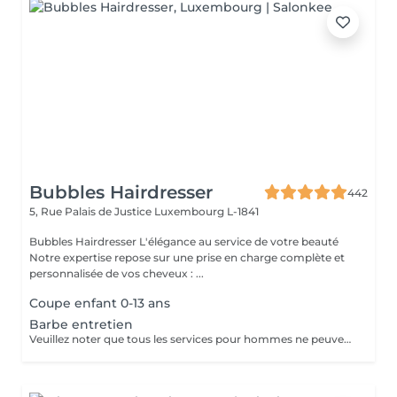
Bubbles Hairdresser
442
5, Rue Palais de Justice
Luxembourg L-1841
Bubbles Hairdresser L'élégance au service de votre beauté
Notre expertise repose sur une prise en charge complète et
personnalisée de vos cheveux : ...
Coupe enfant 0-13 ans
Barbe entretien
Veuillez noter que tous les services pour hommes ne peuvent PAS être réservés en ligne. Merci d'appeler ou de passer pour réserver ces derniers. Quiconque ne respecte pas cela et réserve un service pour femme à la place ou utilise le compte d'une femme pour bloquer du temps pour le service d'un homme sera bloqué de toutes les réservations futures.