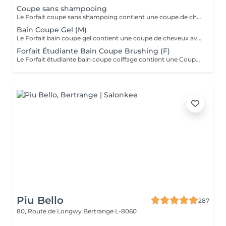
Coupe sans shampooing
Le Forfait coupe sans shampoing contient une coupe de cheveux sans shampoing pour les étudiants. En cas de questions veuillez appeler au +352 26 35 02 89.
Bain Coupe Gel (M)
Le Forfait bain coupe gel contient une coupe de cheveux avec shampoing et l'application d'un produit de finition (Gel, Cire, Laque, etc.) pour les étudiants. En cas de questions veuillez appeler au +352 26 35 02 89.
Forfait Étudiante Bain Coupe Brushing (F)
Le Forfait étudiante bain coupe coiffage contient une Coupe et un Brushing pour les étudiantes. Dépendant de la longueur des cheveux, le prix peut varier. En cas de questions veuillez appeler au +352 26 35 02 89.
Piu Bello
287
80, Route de Longwy
Bertrange L-8060