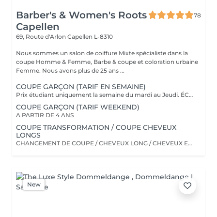
Barber's & Women's Roots
78
Capellen
69, Route d'Arlon
Capellen L-8310
Nous sommes un salon de coiffure Mixte spécialiste dans la
coupe Homme & Femme, Barbe & coupe et coloration urbaine
Femme. Nous avons plus de 25 ans ...
COUPE GARÇON (TARIF EN SEMAINE)
Prix étudiant uniquement la semaine du mardi au Jeudi. ÉCOLIER (4-12 ans) 31 euro ( mardi au jeudi ) ÉTUDIANT ( 13-18 ans) 35 euro ( mardi au jeudi ) ******* Dégradé à Blanc/Taper fade ect ..... Prix unique à 43 euro de 4 à 18 ans******* VENDREDI,SAMEDI les prix Adultes seront appliqués. Merci de votre compréhension.
COUPE GARÇON (TARIF WEEKEND)
A PARTIR DE 4 ANS
COUPE TRANSFORMATION / COUPE CHEVEUX
LONGS
CHANGEMENT DE COUPE / CHEVEUX LONG / CHEVEUX EPAIS
New