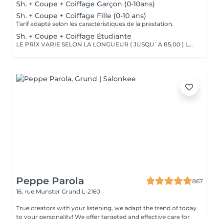
Sh. + Coupe + Coiffage Garçon (0-10ans)
Sh. + Coupe + Coiffage Fille (0-10 ans)
Tarif adapté selon les caractéristiques de la prestation.
Sh. + Coupe + Coiffage Étudiante
LE PRIX VARIE SELON LA LONGUEUR ( JUSQU`A 85,00 ) Les remises sont valables uniquement mardi-mercredi-jeudi sur les prestations couleur, toner et balayage (-10%)
Peppe Parola
867
16, rue Munster
Grund L-2160
True creators with your listening, we adapt the trend of today
to your personality! We offer targeted and effective care for