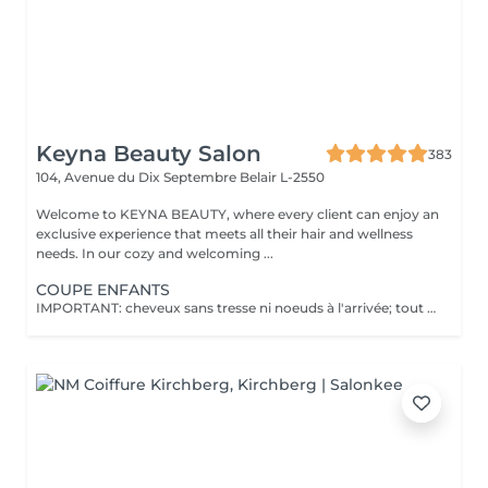
Keyna Beauty Salon
383
104, Avenue du Dix Septembre
Belair L-2550
Welcome to KEYNA BEAUTY, where every client can enjoy an
exclusive experience that meets all their hair and wellness
needs. In our cozy and welcoming ...
COUPE ENFANTS
IMPORTANT: cheveux sans tresse ni noeuds à l'arrivée; tout noeuds ou tressage entraîne l'annulation et 50% de la prestation est retenu. Veuillez noter que si un enfant arrive au salon avec des poux, nous ne pourrons pas procéder à la coupe de cheveux pour des raisons de santé et de sécurité. Dans ce cas, le rendez-vous sera tout de même facturé en raison de l'horaire réservé, afin de compenser la perte de chiffre d'affaires. Nous comprenons que cela peut être une situation difficile, et nous vous encourageons à vérifier les cheveux de votre enfant avant le rendez-vous. Merci de votre compréhension !