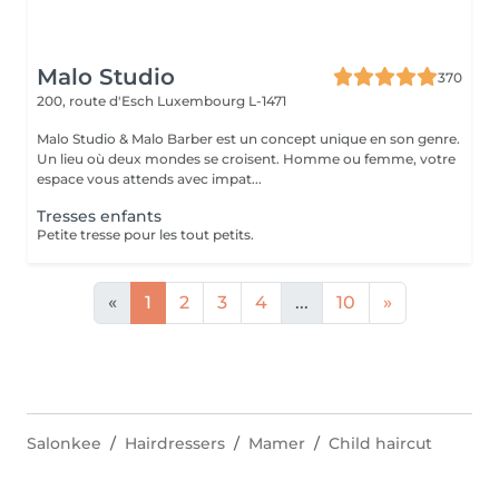
Malo Studio
370
200, route d'Esch
Luxembourg L-1471
Malo Studio & Malo Barber est un concept unique en son genre.
Un lieu où deux mondes se croisent. Homme ou femme, votre
espace vous attends avec impat...
Tresses enfants
Petite tresse pour les tout petits.
«
1
2
3
4
...
10
»
Salonkee
Hairdressers
Mamer
Child haircut