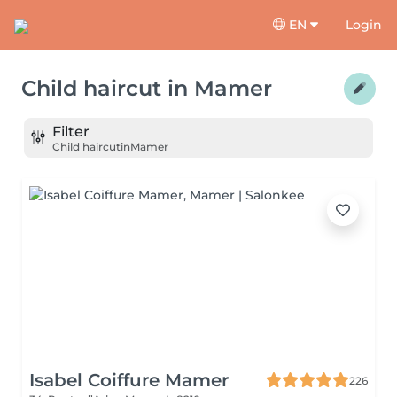
EN
Login
Child haircut
in
Mamer
Filter
Child haircut
in
Mamer
Isabel Coiffure Mamer
226