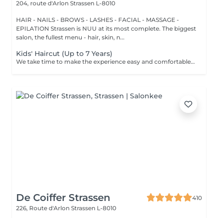
204, route d'Arlon
Strassen L-8010
HAIR - NAILS - BROWS - LASHES - FACIAL - MASSAGE -
EPILATION Strassen is NUU at its most complete. The biggest
salon, the fullest menu - hair, skin, n...
Kids' Haircut (Up to 7 Years)
We take time to make the experience easy and comfortable, starting with a short talk to understand the look you want, followed by a careful cut.
De Coiffer Strassen
410
226, Route d'Arlon
Strassen L-8010