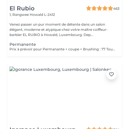
El Rubio
463
1, Rangwee
Howald L-2412
Venez passer un pur moment de détente dans un salon
élégant, moderne et atypique chez votre maître coiffeur-
barbier EL RUBIO à Howald, Luxembourg. Dep...
Permanente
Prix à prévoir pour Permanante + coupe + Brushing : 77 Tous ces produits sont compris dans le prix : Mousse, Laque, Gel, Soin démêlant, Shampoing spécifique. Tous les produits que nous utilisons sont des produits de qualité professionnelle.