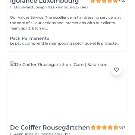
Igorance Luxembourg
364
11, Boulevard Joseph II
Luxembourg L-1840
Our Values Service: The excellence in hairdressing service is at
the core of all our actions and interactions with our clients.
Team Spirit: Each in...
Pack Permanente
Le pack comprend le shampooing spécifique et le protecteur REDKEN , la permanente avec les produits LOREAL PROFESSIONNEL , le conditionneur REDKEN , le séchage et les produits de styling REDKEN Option Coupe : la coupe IGORANCE (finition sur cheveux secs), le séchage et les produits de styling REDKEN. * Tarifs à titre indicatifs à confirmer après la consultation personnalisée établit auprès de votre coiffeur/stylist/spécialiste * La direction se réserve le droit d’apporter des modifications pour le bon fonctionnement du salon
De Coiffer Rousegärtchen
347
11, Avenue de la Liberté
Gare L-1931