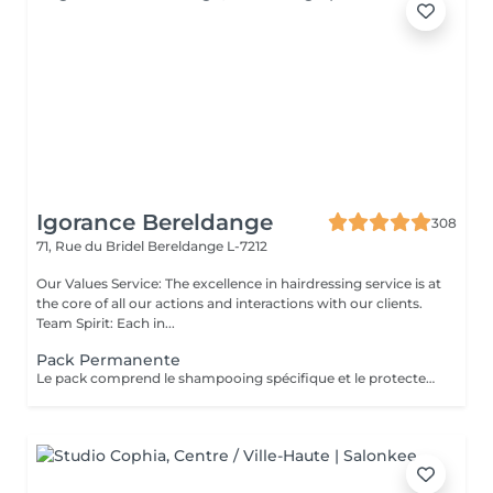
Igorance Bereldange
308
71, Rue du Bridel
Bereldange L-7212
Our Values Service: The excellence in hairdressing service is at
the core of all our actions and interactions with our clients.
Team Spirit: Each in...
Pack Permanente
Le pack comprend le shampooing spécifique et le protecteur REDKEN , la permanente avec les produits LOREAL PROFESSIONNEL , le conditionneur REDKEN , le séchage et les produits de styling REDKEN Option Coupe : la coupe IGORANCE (finition sur cheveux secs), le séchage et les produits de styling REDKEN. * Tarifs à titre indicatifs à confirmer après la consultation personnalisée établit auprès de votre coiffeur/stylist/spécialiste * La direction se réserve le droit d’apporter des modifications pour le bon fonctionnement du salon