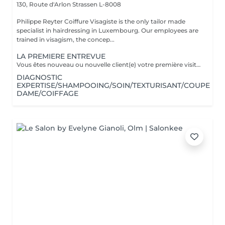
130, Route d'Arlon
Strassen L-8008
Philippe Reyter Coiffure Visagiste is the only tailor made
specialist in hairdressing in Luxembourg. Our employees are
trained in visagism, the concep...
LA PREMIERE ENTREVUE
Vous êtes nouveau ou nouvelle client(e) votre première visite est une Entrevue. (Temps 30 minutes) Cette entrevue ne comprend aucun service de réalisation, il y aura des tests de styles, de communications et du conseils. Nous apprenons à vous connaitre et nous vous conseillons sur tous vos souhaits, afin de préparer notre premier rendez-vous. Cette Entrevue, nous permettra d'avoir une approche afin de comprendre en détail vos désirs et vos envies pour votre futur coupe ou couleur. Nous élaborons ensemble nos différentes méthodes de travail autour d'un thé ou un café pour vous proposer les services adaptés en vous indiquant un devis complet afin de fixer le prochain rendez-vous pour la réalisation.
DIAGNOSTIC
EXPERTISE/SHAMPOOING/SOIN/TEXTURISANT/COUPE
DAME/COIFFAGE