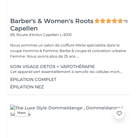
Barber's & Women's Roots
78
Capellen
69, Route d'Arlon
Capellen L-8310
Nous sommes un salon de coiffure Mixte spécialiste dans la
coupe Homme & Femme, Barbe & coupe et coloration urbaine
Femme. Nous avons plus de 25 ans ...
SOIN VISAGE DETOX + VAPOTHÉRAPIE
Cet appareil sert essentiellement à ramollir les cellules mortes de la peau et prépare la peau de manière optimale au soin correspondant. Le Vapozone permet ainsi d'ouvrir les pores pour un nettoyage en profondeur de la peau. La vapeur + l'ozone pénètre en profondeur dans les pores et nettoie les impuretés, le gras, les points noirs et les restes de maquillage. La vapeur peut donc aider à éliminer les toxines de l'épiderme.
ÉPILATION COMPLET
ÉPILATION NEZ
New