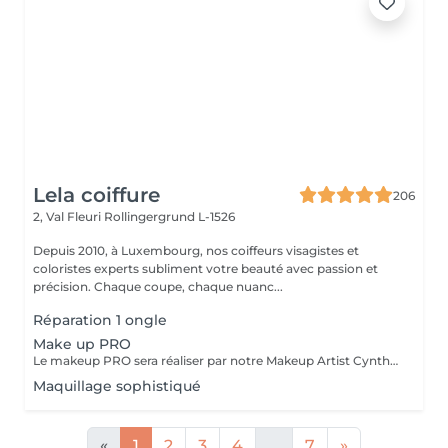
Lela coiffure
206
2, Val Fleuri
Rollingergrund L-1526
Depuis 2010, à Luxembourg, nos coiffeurs visagistes et
coloristes experts subliment votre beauté avec passion et
précision. Chaque coupe, chaque nuanc...
Réparation 1 ongle
Make up PRO
Le makeup PRO sera réaliser par notre Makeup Artist Cynthia. Pour tout renseignements ou rendez-vous, veuillez nous contacter par téléphone.
Maquillage sophistiqué
«
1
2
3
4
...
7
»