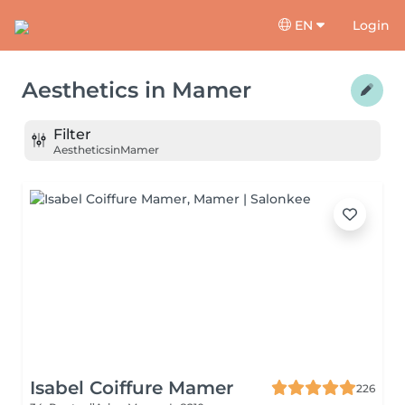
EN
Login
Aesthetics
in
Mamer
Filter
Aesthetics
in
Mamer
Isabel Coiffure Mamer
226