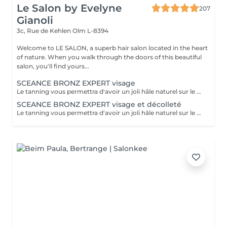
Le Salon by Evelyne
207
Gianoli
3c, Rue de Kehlen
Olm L-8394
Welcome to LE SALON, a superb hair salon located in the heart
of nature. When you walk through the doors of this beautiful
salon, you'll find yours...
SCEANCE BRONZ EXPERT visage
Le tanning vous permettra d'avoir un joli hâle naturel sur le visage et le décolleté pour une durée de 8-10 jours. Ce soin est parfait pour vous donner bonne mine, pour une soirée, avant de partir en vacances pour avoir tout de suite un teint halé et ainsi éviter de vous maquiller Conseils avant de venir à la séance : -Effectuez un gommage du visage la veille pour que la peau puisse mieux absorber le produit bronzant.
SCEANCE BRONZ EXPERT visage et décolleté
Le tanning vous permettra d'avoir un joli hâle naturel sur le visage et le décolleté pour une durée de 8-10 jours. Ce soin est parfait pour vous donner bonne mine, pour une soirée, avant de partir en vacances pour avoir tout de suite un teint halé et ainsi éviter de vous maquiller Conseils avant de venir à la séance : -Effectuez un gommage du visage la veille pour que la peau puisse mieux absorber le produit bronzant.