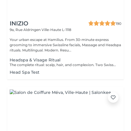
INIZIO
190
9a, Rue Aldringen
Ville-Haute L-1118
Your urban escape at Hamilius. From 30-minute express
grooming to immersive Swissline facials, Massage and Headspa
rituals. Multilingual. Modern. Resu...
Headspa & Visage Ritual
The complete ritual: scalp, hair, and complexion. Two Swiss-Italian signatures, one private room. Two hours of complete wellness, weaving together our two signature rituals in the same private treatment room. The session opens with the full 90-minute headspa personalised scalp diagnosis, four-step protocol with Hylis, the Italian professional haircare brand crafted in Treviso followed by a tailored facial with Swissline, the Swiss skincare house founded in 1989 and celebrated worldwide for its collagen-based, skin-longevity formulas, available exclusively at Inizio in Luxembourg. Two scientific traditions, two exclusive collaborations, one continuous moment of restoration. Closed with a refined blow-dry and brushing. Our most complete wellness experience, for those who want to step out of the day entirely. Included: full Hylis headspa ritual, personalised Swissline facial, blow-dry and brushing.
Head Spa Test