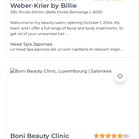
Weber-Krier by Billie
290, Route d'Arlon (Belle Etoile)
Bertrange L-8050
Welcome to my beauty salon, opening October 1, 2024. My
team and I offer a full range of facial and body treatments. To
get rid of your unwanted hair ...
Head Spa Japonais
Le Head Spa japonais est un soin capillaire et relaxant inspiré des rituels de bien-être japonais. Alliant techniques de massage du cuir chevelu, soins purifiants et hydratants, il cible à la fois la santé des cheveux et l'apaisement de l'esprit. Grâce à des mouvements précis et à des produits naturels, ce rituel libère les tensions, améliore la circulation sanguine et stimule la croissance capillaire. Idéal pour ceux qui recherchent un moment de détente profonde et des cheveux revitalisés, le Head Spa japonais apporte fraîcheur, équilibre et éclat des racines aux pointes.
Boni Beauty Clinic
130