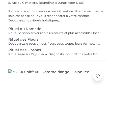
5, rue du Cimetière, Bourglinster
Junglinster L-6161
Plongez dans un univers de bien-être et de détente, où chaque
soin est pensé pour vous reconnecter à votre essence.
Découvrez nos rituels holistiques,...
Rituel du Nomade
Rituel Saisonnier Version plus courte et plus accessible Onction d'huile d'aloès-vera-argan-dattier, gommage aux pépins de fraise et poudre d'ananas, cataplasme au rhassoul, bain de vapeur citron vert-menthe, shampooing citron vert-lavande-ylang-ylang, masque Néroli-ciste ladanifère-menthe avec massage de la tête, cascade, pulvérisation faciale hydrolat de fleur d'oranger
Rituel des Fleurs
Découvrez le pouvoir des fleurs sous toutes leurs formes, huiles végétales, essentielles, infusions etc Un moment de poésie, qui vous laissera sans voix.. Véritable moment de relaxation complète. Sauna infrarouge, Massage shiatsu, bol d'air jacquier, douche. Onction d'huiles précieuses, hammam crânien, facial et respiratoire, bains rythmés avec méditation guidée, exercices de sophrologie, shampooing, pose de masque et massage crânien, rituel de la cascade, rinçage à l'infusion de plantes et pulvérisation faciale aux hydrolats qui clôturent le soin. Ne comprend pas le séchage des cheveux.
Rituel des Doshas
Rituel basé sur l'ayurvéda. Diagnostic pour définir votre Doshas dominant afin de le rééquilibrer En plus des rituels complets -Diagnostic -Application d'huiles chaudes -Application cataplasmes ayurvédiques (cuir chevelu & cheveux)