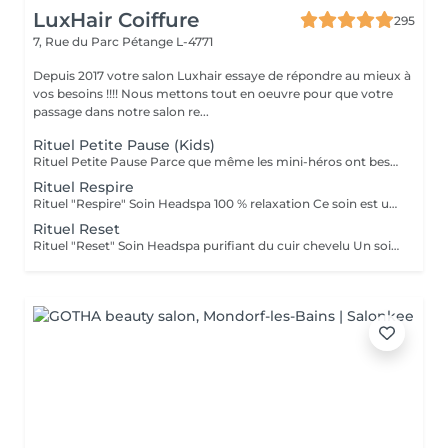
LuxHair Coiffure
295
7, Rue du Parc
Pétange L-4771
Depuis 2017 votre salon Luxhair essaye de répondre au mieux à
vos besoins !!!! Nous mettons tout en oeuvre pour que votre
passage dans notre salon re...
Rituel Petite Pause (Kids)
Rituel Petite Pause Parce que même les mini-héros ont besoin de souffler ! Un moment tout doux pour que les enfants apprennent à se poser, se détendre et dire bye-bye au stress (même petit !). Avec un massage câlin du cuir chevelu, des papouilles légères et un soin tout frais pour des cheveux qui sentent bon la liberté. Un soin rigolo et relax, parfait pour que les petits se sentent comme des champions du chill ! Bienfaits : détente garantie, cuir chevelu tout propre, et surtout, plein de sourires ! Durée : 45 min Séchage naturel offert en fin de soin.
Rituel Respire
Rituel "Respire" Soin Headspa 100 % relaxation Ce soin est une invitation à lâcher prise. À travers un massage crânien lent, fluide et profond, les tensions accumulées s'évanouissent, les pensées s'apaisent, le corps se relâche. La gestuelle est inspirée des techniques japonaises de relaxation, pour favoriser la circulation et éveiller une sensation de calme intérieur immédiat. Bienfaits : apaisement du système nerveux, relâchement musculaire, sensation de légèreté mentale. 1h15 brushing ou séchage naturel offert en fin de soin.
Rituel Reset
Rituel "Reset" Soin Headspa purifiant du cuir chevelu Un soin pensé comme un redémarrage. Grâce à une gestuelle précise et des produits détoxifiants, ce rituel libère le cuir chevelu des toxines, impuretés et excès de sébum. Il relance la microcirculation, apporte une vraie sensation de fraîcheur et rééquilibre le terrain capillaire. Idéal pour retrouver un cuir chevelu sain et réactiver la vitalité naturelle des cheveux. Bienfaits : nettoyage profond, sensation de légèreté, meilleure oxygénation, base saine pour la repousse. 1h30 Diagnostic personnalisé + brushing ou séchage naturel inclus.