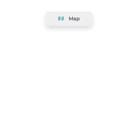
Map
Company
Support
Team
&
Careers
Information for salons
Legal
Exercise withdrawal right
Terms and conditions