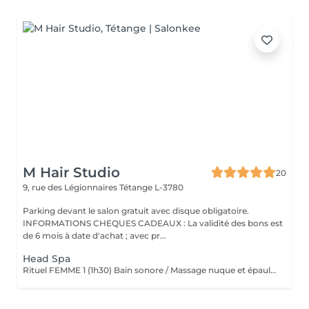
M Hair Studio
20
9, rue des Légionnaires
Tétange L-3780
Parking devant le salon gratuit avec disque obligatoire.
INFORMATIONS CHEQUES CADEAUX : La validité des bons est
de 6 mois à date d'achat ; avec pr...
Head Spa
Rituel FEMME 1 (1h30) Bain sonore / Massage nuque et épaules / Massage cuir chevelu (avec outils) / Gommage cuir chevelu / Cascade d'eau / Shampooing / Soin / masque / Bain / vapeur / Séchage Rituel FEMME 2 (2h00) Bain sonore / Points de pression avec pochons (aux herbes aromatiques) / Soin visage (nettoyage, gommage, masque en tissu hydratant, crème de jour) / Massage buste et épaules / Massage visage / masque quartz rose / Massage cuir chevelu (avec outils) / Gommage cuir chevelu / Cascade d'eau / Shampooing / Soin / masque / Bain vapeur aromathérapie / Détente bras, mains / Luminothérapie* / Séchage Rituel HOMME (1h15) Bain sonore / Massage visage, nuque et épaules / Massage cuir chevelu (avec outils) / Gommage cuir chevelu / Cascade d'eau / Shampooing / Bain vapeur aromathérapie / Lotion tonique énergisante / Séchage