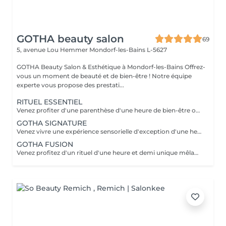
GOTHA beauty salon
69
5, avenue Lou Hemmer
Mondorf-les-Bains L-5627
GOTHA Beauty Salon & Esthétique à Mondorf-les-Bains Offrez-
vous un moment de beauté et de bien-être ! Notre équipe
experte vous propose des prestati...
RITUEL ESSENTIEL
Venez profiter d'une parenthèse d'une heure de bien-être où cuir chevelu et cheveux sont sublimés grâce à des soins personnalisés. Laissez-vous guider dans une première immersion douce et profondément relaxante.
GOTHA SIGNATURE
Venez vivre une expérience sensorielle d'exception d'une heure et demi, où chaque geste vous enveloppe dans un lâcher-prise absolu. Laissez-vous porter par un rituel profond, alliant détente, raffinement et évasion.
GOTHA FUSION
Venez profitez d'un rituel d'une heure et demi unique mêlant head spa et soin du visage pour une harmonie parfaite entre éclat et relaxation. Laissez-vous transporter dans une expérience enveloppante, où le corps et l'esprit se relâchent pleinement.