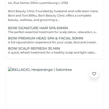
44, Rue Sainte-Zithe
Luxembourg L-2763
Boni Beauty Clinic Founded by husband-and-wife team Irena
Boni and Toni Blliku, Boni Beauty Clinic offers a complete
beauty, wellness, and grooming e...
BONI SIGNATURE HAIR SPA 60MIN
The perfect essential treatment for scalp detox, relaxation, and hair vitality. Scalp Analysis (Becon Pro Camera) Microbubble Scalp Cleansing Rootonix Scalp Treatment Aromatherapy Ritual Scalp Massage Blow Dry Optional Add-Ons Available Enhance your Head Spa experience with our optional add-on treatments: Scalp Ampoule Booster €15 Neck & Shoulder Massage (15 min) €20 Steam Therapy €15 Hair Styling Straight or Wavy Finish €20 Hand Massage (15 min) €20 These add-on services can be combined with any Head Spa treatment for an even more personalized and relaxing experience.
BONI PREMIUM HEAD SPA & FACIAL 90MIN
A full rejuvenation experience for your scalp, face and overall radiance. Scalp Analysis (Becon Pro Camera) Microbubble Scalp Cleansing Rootonix Scalp & Hair Treatment Steam & Mist Infusion Scalp Massage Customized Facial Blow Dry INCLUDES FACIAL
BONI SCALP REFRESH 30 MIN
A quick refresh treatment for a healthy scalp and light relaxation. -Scalp Analysis (Becon Pro Camera) -Microbubble Scalp Cleansing -Scalp Massage -Blow Dry