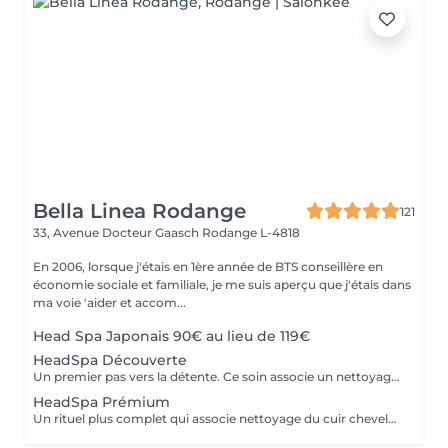
Bella Linea Rodange
121
33, Avenue Docteur Gaasch
Rodange L-4818
En 2006, lorsque j'étais en 1ère année de BTS conseillère en
économie sociale et familiale, je me suis aperçu que j'étais dans
ma voie 'aider et accom...
Head Spa Japonais 90€ au lieu de 119€
HeadSpa Découverte
Un premier pas vers la détente. Ce soin associe un nettoyage doux du cuir chevelu à un massage relaxant qui stimule la circulation et libère les tensions. Idéal pour découvrir l'expérience Head Spa et profiter d'un moment de bien-être immédiat.
HeadSpa Prémium
Un rituel plus complet qui associe nettoyage du cuir chevelu, massage profond et soins spécifiques adaptés à vos besoins (hydratation, apaisement, vitalité). L'utilisation de vapeur permet de renforcer l'efficacité des soins et d'apporter une relaxation encore plus intense.