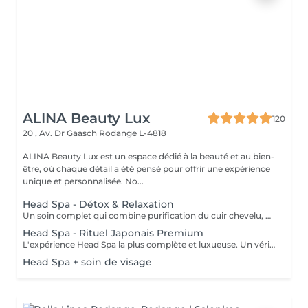
ALINA Beauty Lux
120
20 , Av. Dr Gaasch
Rodange L-4818
ALINA Beauty Lux est un espace dédié à la beauté et au bien-
être, où chaque détail a été pensé pour offrir une expérience
unique et personnalisée. No...
Head Spa - Détox & Relaxation
Un soin complet qui combine purification du cuir chevelu, détoxification et massage relaxant. Inspiré des techniques japonaises, il élimine les impuretés, oxygène la peau et favorise la croissance des cheveux. Le visage se détend, l'esprit s'apaise et le cuir chevelu respire à nouveau.
Head Spa - Rituel Japonais Premium
L'expérience Head Spa la plus complète et luxueuse. Un véritable rituel japonais qui associe aromathérapie, massages profonds. Un moment d'équilibre, d'énergie et de renaissance pour le corps et l'esprit.
Head Spa + soin de visage