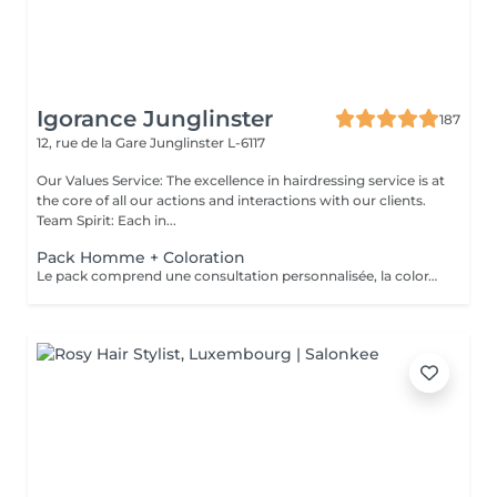
Igorance Junglinster
187
12, rue de la Gare
Junglinster L-6117
Our Values Service: The excellence in hairdressing service is at
the core of all our actions and interactions with our clients.
Team Spirit: Each in...
Pack Homme + Coloration
Le pack comprend une consultation personnalisée, la coloration avec les produits LOREAL PROFESSIONNEL , shampooing et conditionneur spécifiques REDKEN , la coupe IGORANCE ( finitions sur cheveux secs) , les produits de styling REDKEN * Tarifs à titre indicatifs à confirmer après la consultation personnalisée établit auprès de votre coiffeur/stylist/spécialiste * La direction se réserve le droit d’apporter des modifications pour le bon fonctionnement du salon