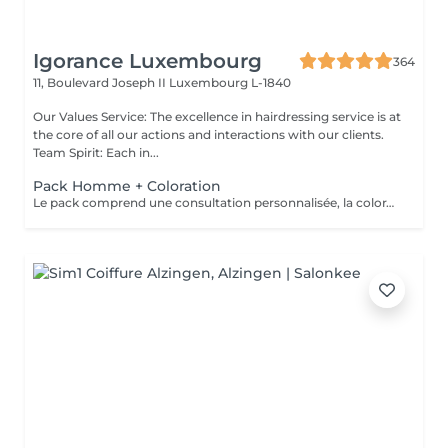
Igorance Luxembourg
364
11, Boulevard Joseph II
Luxembourg L-1840
Our Values Service: The excellence in hairdressing service is at
the core of all our actions and interactions with our clients.
Team Spirit: Each in...
Pack Homme + Coloration
Le pack comprend une consultation personnalisée, la coloration avec les produits LOREAL PROFESSIONNEL , shampooing et conditionneur spécifiques REDKEN , la coupe IGORANCE ( finitions sur cheveux secs) , les produits de styling REDKEN * Tarifs à titre indicatifs à confirmer après la consultation personnalisée établit auprès de votre coiffeur/stylist/spécialiste * La direction se réserve le droit d’apporter des modifications pour le bon fonctionnement du salon