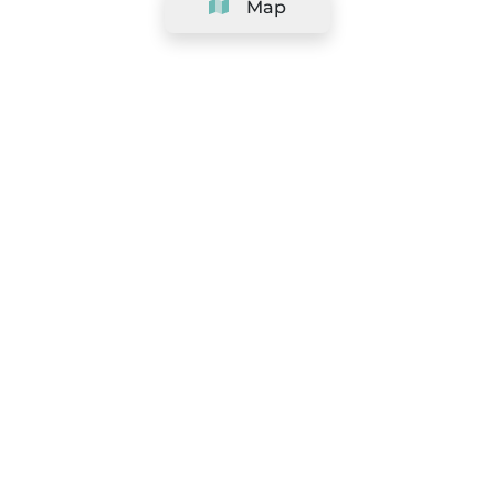
Map
Company
Support
Team
&
Careers
Information for salons
Legal
Exercise withdrawal right
Terms and conditions
Privacy Policy
Cookie Policy
|
Preferences