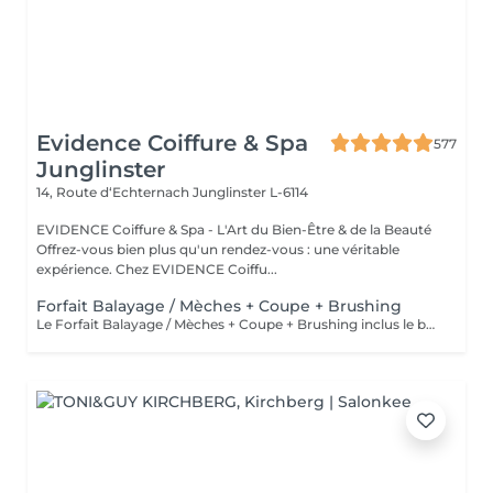
Evidence Coiffure & Spa
577
Junglinster
14, Route d‘Echternach
Junglinster L-6114
EVIDENCE Coiffure & Spa - L'Art du Bien-Être & de la Beauté
Offrez-vous bien plus qu'un rendez-vous : une véritable
expérience. Chez EVIDENCE Coiffu...
Forfait Balayage / Mèches + Coupe + Brushing
Le Forfait Balayage / Mèches + Coupe + Brushing inclus le balayage, le traitement, la coupe, le brushing, le shampoing et le soin. Le prix pourra varier en fonction de la longueur des cheveux. Pour tout renseignement complémentaire, n'hésitez pas à nous appeler.