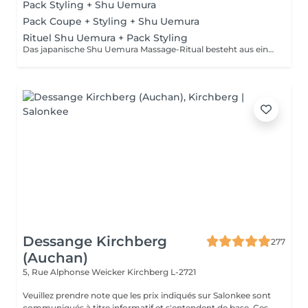
Pack Styling + Shu Uemura
Pack Coupe + Styling + Shu Uemura
Rituel Shu Uemura + Pack Styling
Das japanische Shu Uemura Massage-Ritual besteht aus einem 30-minütigen Shampoo und einer Behandlung zur Entspannung und intensiven Haarreparatur + Styling-Paket Die Preise dienen zur Orientierung und müssen nach einer individuellen Beratung durch Ihren Friseur/Stylisten/Spezialisten bestätigt werden. Die Geschäftsleitung behält sich das Recht vor, Änderungen zum reibungslosen Ablauf des Salons vorzunehmen
Dessange Kirchberg
277
(Auchan)
5, Rue Alphonse Weicker
Kirchberg L-2721
Veuillez prendre note que les prix indiqués sur Salonkee sont
communiqués à titre informatif et s'entendent de base. Ces