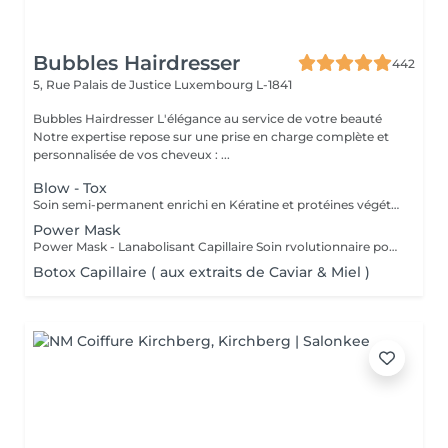
Bubbles Hairdresser
442
5, Rue Palais de Justice
Luxembourg L-1841
Bubbles Hairdresser L'élégance au service de votre beauté
Notre expertise repose sur une prise en charge complète et
personnalisée de vos cheveux : ...
Blow - Tox
Soin semi-permanent enrichi en Kératine et protéines végétales Info : Vous allez devoir choisir une finition afin de compléter le service - Brushing ou Coupe/Brushing .
Power Mask
Power Mask - Lanabolisant Capillaire Soin rvolutionnaire pour cheveux abims & sensibiliss
Botox Capillaire ( aux extraits de Caviar & Miel )