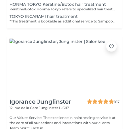
HONMA TOKYO Keratine/Botox hair treatment
Keratine/Botox Honma Tokyo refers to specialized hair treatments offered by Honma Tokyo, a renowned brand known for its professional haircare products originating from Japan and Brazil. The Keratine treatment involves applying high-quality keratin-based formulas to smooth, strengthen, and restore damaged or frizzy hair. It helps eliminate frizz, enhances shine, and makes hair more manageable without altering the hair's natural structure drastically. The Botox treatment for hair, often called hair botox, deeply nourishes and hydrates the hair, reducing signs of aging and damage. It restores moisture, repairs split ends, and promotes softness and elasticity, giving hair a youthful, revitalized appearance. Both treatments are popular in Tokyo salons for their effectiveness in improving hair health, texture, and appearance with lasting results.
TOKYO INCARAMI hair treatment
*This treatment is bookable as additional service to Sampoo+Blowdry/Styling or Hair Coloring services
Igorance Junglinster
187
12, rue de la Gare
Junglinster L-6117
Our Values Service: The excellence in hairdressing service is at
the core of all our actions and interactions with our clients.
Team Spirit: Each in...