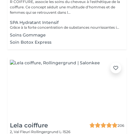
R COIFFURE, associe les soins du cheveux à l'esthétique de la
coiffure. Ce concept séduit une multitude d'hommes et de
femmes qui se retrouvent dans l...
SPA Hydratant Intensif
Grâce à la forte concentration de substances nourrissantes il pénètre profondément dans les fibre capillaire, les renforce, les nourrit intensément, redonne vitalité, favorisé leur régénération, lisse leur surface les laissant douces au toucher, brillantes, résistantes.
Soins Gommage
Soin Botox Express
Lela coiffure
206
2, Val Fleuri
Rollingergrund L-1526