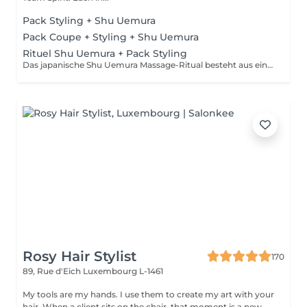
Pack Styling + Shu Uemura
Pack Coupe + Styling + Shu Uemura
Rituel Shu Uemura + Pack Styling
Das japanische Shu Uemura Massage-Ritual besteht aus einem 30-minütigen Shampoo und einer Behandlung zur Entspannung und intensiven Haarreparatur + Styling-Paket Die Preise dienen zur Orientierung und müssen nach einer individuellen Beratung durch Ihren Friseur/Stylisten/Spezialisten bestätigt werden. Die Geschäftsleitung behält sich das Recht vor, Änderungen zum reibungslosen Ablauf des Salons vorzunehmen
Rosy Hair Stylist
170
89, Rue d'Eich
Luxembourg L-1461
My tools are my hands. I use them to create my art with your
hair. When a client sits on the chair, that moment is a new