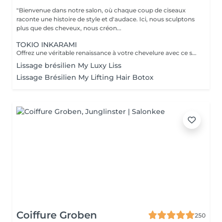
"Bienvenue dans notre salon, où chaque coup de ciseaux
raconte une histoire de style et d'audace. Ici, nous sculptons
plus que des cheveux, nous créon...
TOKIO INKARAMI
Offrez une véritable renaissance à votre chevelure avec ce soin japonais révolutionnaire. Plus qu'un simple traitement, le Tokio Inkarami est un protocole de reconstruction profonde à la kératine qui répare les cheveux abîmés (colorations, chaleur, fatigue). L'action : Il pénètre au cur de la fibre pour combler les brèches et renforcer la structure interne. Le résultat : Immédiatement, vos cheveux sont plus forts, incroyablement doux, brillants et souples. L'indispensable pour retrouver une chevelure saine, disciplinée et pleine de vitalité.
Lissage brésilien My Luxy Liss
Lissage Brésilien My Lifting Hair Botox
Coiffure Groben
250