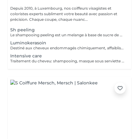
Depuis 2010, à Luxembourg, nos coiffeurs visagistes et
coloristes experts subliment votre beauté avec passion et
précision. Chaque coupe, chaque nuanc...
Sh peeling
Le shampooing peeling est un melange à base de sucre de canne et d'un Shampooing Tea Tree purifant.
Luminokerasoin
Destiné aux cheveux endommagés chimiquement, affaiblis, cassants et en manque de vitamines. Apporte des vitamines et des acides aminés pour un cheveu beaucoup plus fort. Peut être fait le jour d'un service de coloration, balayage, décoloration ou mèches avant et/ou après. La tenue est de 1-3 mois, cela dépend de la porositée des cheveux.
Intensive care
Traitement du cheveu: shampooing, masque sous serviette chaude et conditionneur