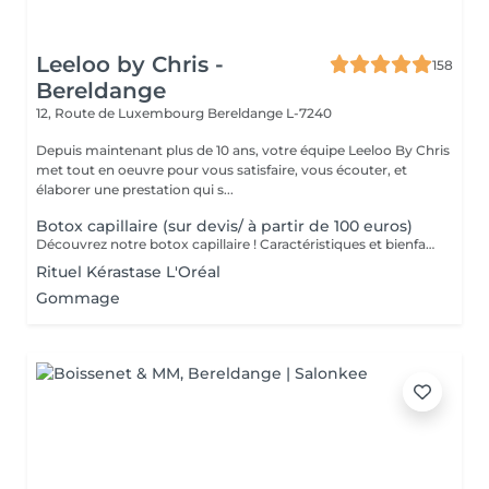
Leeloo by Chris -
158
Bereldange
12, Route de Luxembourg
Bereldange L-7240
Depuis maintenant plus de 10 ans, votre équipe Leeloo By Chris
met tout en oeuvre pour vous satisfaire, vous écouter, et
élaborer une prestation qui s...
Botox capillaire (sur devis/ à partir de 100 euros)
Découvrez notre botox capillaire ! Caractéristiques et bienfaits du botox capillaire -Rajeunisseur capillaire -Nourrit la fibre en profondeur -Accélère la pousse des cheveux -Réduit la casse des cheveux -Apporte de la brillance -Apporte de la douceur -Réduit les frisottis Les prises de rendez-vous se font par appels téléphoniques, ou par messages sur Instagram ou Facebook (leeloobychris)
Rituel Kérastase L'Oréal
Gommage