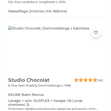
12A, Rue Lauterbour
Junglinster L-6134
Haarpflege (intensiv mit Wärme)
Studio Chocolat
245
6, Rue Jean Engling
Dommeldange L-1466
KEUNE Balm Revive
Lavage + soin OLAPLEX + lissage I.R.( уход
олаплекс 2)
Олаплекс профессиональное средство для волос которое помогает восстановить дисульфидные связи в структуре волоса в короткие сроки сделает их плотнее и эластичней.