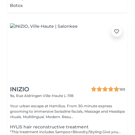
Botox
INIZIO
189
9a, Rue Aldringen
Ville-Haute L-1118
Your urban escape at Hamilius. From 30-minute express
grooming to immersive Swissline facials, Massage and Headspa
rituals. Multilingual. Modern. Resu...
HYLIS hair reconstructive treatment
*This treatment includes Sampoo+Blowdry/Styling Give your hair the deep repair it deserves. This professional in-salon treatment by Hylis restores damaged, weakened, or over-processed hair from within rebuilding the hair fiber, replenishing lost nutrients, and bringing back softness, shine, and strength. Ideal for hair affected by chemical treatments, heat styling, or environmental stress. Leave the salon with visibly healthier, more resilient hair.