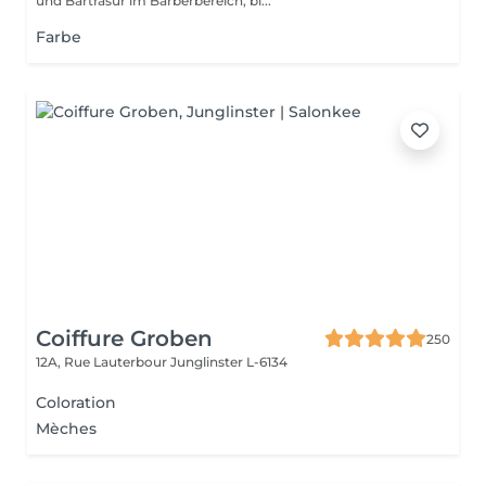
und Bartrasur im Barberbereich, bi...
Farbe
Coiffure Groben
250
12A, Rue Lauterbour
Junglinster L-6134
Coloration
Mèches