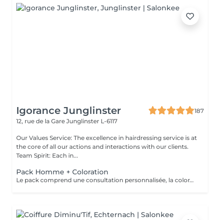
Igorance Junglinster
187
12, rue de la Gare
Junglinster L-6117
Our Values Service: The excellence in hairdressing service is at
the core of all our actions and interactions with our clients.
Team Spirit: Each in...
Pack Homme + Coloration
Le pack comprend une consultation personnalisée, la coloration avec les produits LOREAL PROFESSIONNEL , shampooing et conditionneur spécifiques REDKEN , la coupe IGORANCE ( finitions sur cheveux secs) , les produits de styling REDKEN * Tarifs à titre indicatifs à confirmer après la consultation personnalisée établit auprès de votre coiffeur/stylist/spécialiste * La direction se réserve le droit d’apporter des modifications pour le bon fonctionnement du salon