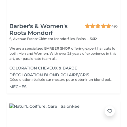
Barber's & Women's
495
Roots Mondorf
6, Avenue Frantz Clément
Mondorf-les-Bains L-5612
We are a specialized BARBER SHOP offering expert haircuts for
both Men and Women. With over 25 years of experience in this
art, our passionate team al...
COLORATION CHEVEUX & BARBE
DÉCOLORATION BLOND POLAIRE/GRIS
Décoloration réalisée sur mesure pour obtenir un blond polaire ,gris ou toute autre nuance claire . la prestation est adaptée à l'état et à la nature de vos cheveux afin de préserver leur qualité. Un devis personnalisé sera établi avant toute prestation , le tarif pouvant varier selon la longueur des cheveux ,l'épaisseur et le travail a réaliser .
MÈCHES