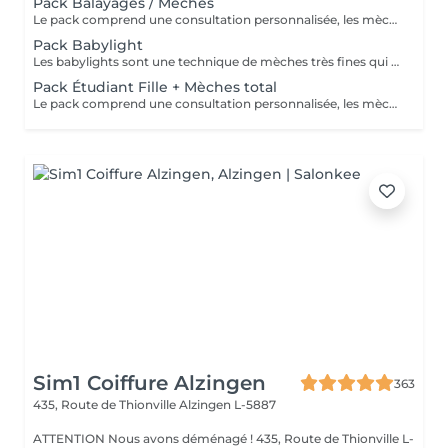
Pack Balayages / Mèches
Le pack comprend une consultation personnalisée, les mèches avec les produits LOREAL PROFESSIONNEL, shampooing et conditionneur spécifiques REDKEN, le séchage et les produits de styling REDKEN Option Coupe : la coupe IGORANCE, ( finition sur cheveux sec), le séchage et les produits de styling REDKEN. * Tarifs à titre indicatifs à confirmer après la consultation personnalisée établit auprès de votre coiffeur/stylist/spécialiste * La direction se réserve le droit d’apporter des modifications pour le bon fonctionnement du salon
Pack Babylight
Les babylights sont une technique de mèches très fines qui donne un résultat lumineux. Le pack comprend une consultation personnalisée, des babylights avec les produits LOREAL PROFESSIONNEL, shampooing et conditionneur spécifiques REDKEN, le séchage et les produits de styling REDKEN Option Coupe : la coupe IGORANCE, ( finition sur cheveux sec), le séchage et les produits de styling REDKEN. * Tarifs à titre indicatifs à confirmer après la consultation personnalisée établit auprès de votre coiffeur/stylist/spécialiste * La direction se réserve le droit d’apporter des modifications pour le bon fonctionnement du salon
Pack Étudiant Fille + Mèches total
Le pack comprend une consultation personnalisée, les mèches avec les produits LOREAL PROFESSIONNEL, shampooing et conditionneur spécifiques REDKEN, la coupe IGORANCE, ( finition sur cheveux sec), le séchage et les produits de styling REDKEN. * Tarifs à titre indicatifs à confirmer après la consultation personnalisée établit auprès de votre coiffeur/stylist/spécialiste * La direction se réserve le droit d’apporter des modifications pour le bon fonctionnement du salon
Sim1 Coiffure Alzingen
363
435, Route de Thionville
Alzingen L-5887
ATTENTION Nous avons déménagé ! 435, Route de Thionville L-