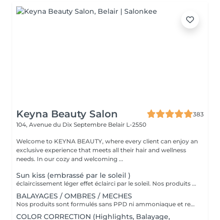
Keyna Beauty Salon
383
104, Avenue du Dix Septembre
Belair L-2550
Welcome to KEYNA BEAUTY, where every client can enjoy an
exclusive experience that meets all their hair and wellness
needs. In our cozy and welcoming ...
Sun kiss (embrassé par le soleil )
éclaircissement léger effet éclairci par le soleil. Nos produits sont formulés sans PPD ni ammoniaque et renferment des ingrédients d'origine naturelle comme l'aloe vera, le miel, le beurre de karité et la grenade. VEUILLEZ SÉLECTIONNER LE COIFFAGE PAR LA SUITE DE VOTRE RÉSERVATION SVP
BALAYAGES / OMBRES / MECHES
Nos produits sont formulés sans PPD ni ammoniaque et renferment des ingrédients d'origine naturelle comme l'aloe vera, le miel, le beurre de karité et la grenade. VEUILLEZ SÉLECTIONNER LE COIFFAGE PAR LA SUITE DE VOTRE RÉSERVATION SVP
COLOR CORRECTION (Highlights, Balayage,