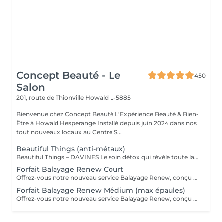
Concept Beauté - Le
450
Salon
201, route de Thionville
Howald L-5885
Bienvenue chez Concept Beauté L'Expérience Beauté & Bien-
Être à Howald Hesperange Installé depuis juin 2024 dans nos
tout nouveaux locaux au Centre S...
Beautiful Things (anti-métaux)
Beautiful Things – DAVINES Le soin détox qui révèle toute la beauté de vos cheveux. Le soin Beautiful Things de DAVINES est un traitement professionnel spécialement conçu pour les cheveux poreux, sensibilisés ou ayant subi des services techniques (coloration, mèches, balayage...). Ses bienfaits : ✨ Neutralise les métaux présents dans la fibre capillaire et déposés par l'eau. 🎨 Préserve l'éclat et prolonge la tenue de la couleur. 💪 Renforce et améliore la qualité de la fibre capillaire. 🌿 Réduit la porosité pour un cheveu plus uniforme. 🌟 Apporte douceur, brillance et une meilleure résistance aux agressions. Idéal pour : ✔ Les cheveux colorés. ✔ Les cheveux méchés ou décolorés. ✔ Les cheveux poreux, sensibilisés ou fragilisés. ✔ Préparer le cheveu avant une coloration ou prolonger les résultats après un service technique. Le résultat : Des cheveux plus sains, plus forts, une couleur plus lumineuse et durable, et une fibre visiblement transformée dès la première application. Ce soin est particulièrement recommandé pour toutes les clientes qui réalisent régulièrement des colorations ou des mèches et qui souhaitent préserver la beauté et la santé de leurs cheveux sur le long terme.
Forfait Balayage Renew Court
Offrez-vous notre nouveau service Balayage Renew, conçu pour vous sublimer . -Diagnostic personnalisé : Nos experts analysent votre type de cheveux, votre couleur et vos besoins spécifiques. -Technique de balayage sur mesure : Nous appliquons un balayage adapté à votre chevelure pour un résultat naturel, lumineux et sur-mesure, en parfaite harmonie avec votre teint et vos préférences. -Reconstruction profonde : Après la coloration, vos cheveux profitent d'un soin de reconstruction intense pour renforcer et hydrater chaque mèche, redonnant souplesse et brillance à votre chevelure. -Coupe et coiffage personnalisés : Une coupe et un coiffage final et à votre style, viennent sublimer votre nouveau look. -Conseils de routine à domicile "Le tarif peut faire l'objet d'un supplément personnalisé en fonction de la technique, du temps nécessaire, de la longueur et de l'épaisseur des cheveux. Un devis précis vous sera proposé lors du diagnostic en début de rendez-vous."
Forfait Balayage Renew Médium (max épaules)
Offrez-vous notre nouveau service Balayage Renew, conçu pour vous sublimer . -Diagnostic personnalisé : Nos experts analysent votre type de cheveux, votre couleur et vos besoins spécifiques. -Technique de balayage sur mesure : Nous appliquons un balayage adapté à votre chevelure pour un résultat naturel, lumineux et sur-mesure, en parfaite harmonie avec votre teint et vos préférences. -Reconstruction profonde : Après la coloration, vos cheveux profitent d'un soin de reconstruction intense pour renforcer et hydrater chaque mèche, redonnant souplesse et brillance à votre chevelure. -Coupe et coiffage personnalisés : Une coupe et un coiffage final et à votre style, viennent sublimer votre nouveau look. -Conseils de routine à domicile "Le tarif peut faire l'objet d'un supplément personnalisé en fonction de la technique, du temps nécessaire, de la longueur et de l'épaisseur des cheveux. Un devis précis vous sera proposé lors du diagnostic en début de rendez-vous."