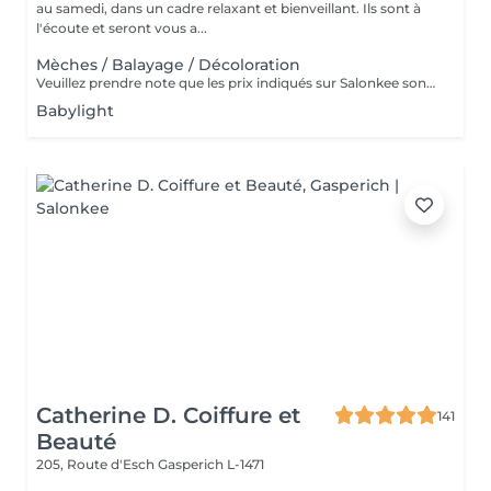
au samedi, dans un cadre relaxant et bienveillant. Ils sont à
l'écoute et seront vous a...
Mèches / Balayage / Décoloration
Veuillez prendre note que les prix indiqués sur Salonkee sont communiqués à titre informatif et s'entendent de base. Ces derniers sont susceptibles de varier selon le diagnostic réalisé à votre arrivée au salon et l'expertise du professionnel à qui vous confiez votre beauté. Dans tous les cas, un devis précis vous sera proposé et toutes réalisations de prestations seront effectuées avec votre accord. Un grand merci d'avance pour votre compréhension. Au plaisir de vous revoir très vite.
Babylight
Catherine D. Coiffure et
141
Beauté
205, Route d'Esch
Gasperich L-1471