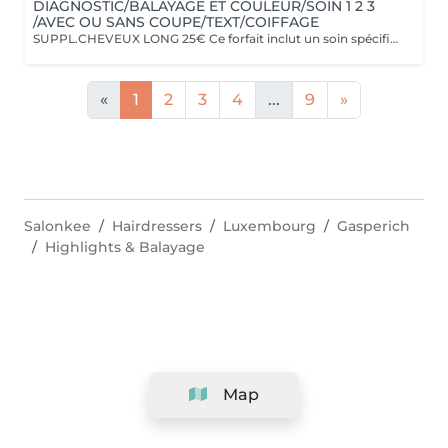
DIAGNOSTIC/BALAYAGE ET COULEUR/SOIN 1 2 3
/AVEC OU SANS COUPE/TEXT/COIFFAGE
SUPPL.CHEVEUX LONG 25€ Ce forfait inclut un soin spécifique Botanical 1 2 3 Avec coupe ou sans la coupe selon votre choix
«
1
2
3
4
...
9
»
Salonkee
Hairdressers
Luxembourg
Gasperich
Highlights & Balayage
Map