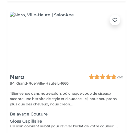
Nero
260
84, Grand-Rue
Ville-Haute L-1660
"Bienvenue dans notre salon, où chaque coup de ciseaux
raconte une histoire de style et d'audace. Ici, nous sculptons
plus que des cheveux, nous créon...
Balayage Couture
Gloss Capillaire
Un soin colorant subtil pour raviver l'éclat de votre couleur, neutraliser les reflets indésirables et prolonger la tenue de votre teinte. Résultat immédiat : une chevelure lumineuse, unifiée et pleine de vie.