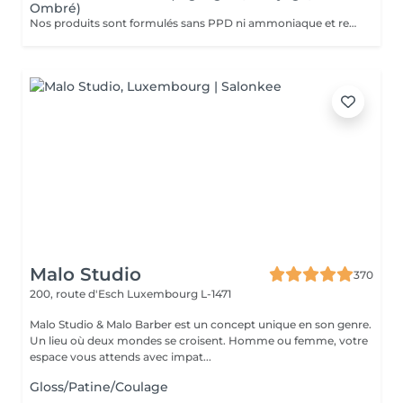
Ombré)
Nos produits sont formulés sans PPD ni ammoniaque et renferment des ingrédients d'origine naturelle comme l'aloe vera, le miel, le beurre de karité et la grenade. VEUILLEZ SÉLECTIONNER LE COIFFAGE PAR LA SUITE DE VOTRE RÉSERVATION SVP
Malo Studio
370
200, route d'Esch
Luxembourg L-1471
Malo Studio & Malo Barber est un concept unique en son genre.
Un lieu où deux mondes se croisent. Homme ou femme, votre
espace vous attends avec impat...
Gloss/Patine/Coulage