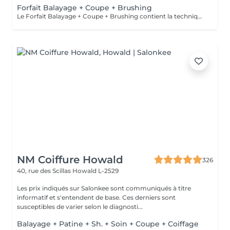
Forfait Balayage + Coupe + Brushing
Le Forfait Balayage + Coupe + Brushing contient la technique Balayage, un coulage (pour donner le bon reflet au Balayage), Olaplex, une Coupe et un Brushing. Dépendant de la quantité de produit utilisée ou de la longueur des cheveux, le prix peut varier. En cas de questions veuillez appeler au +352 26 35 02 89.
NM Coiffure Howald
326
40, rue des Scillas
Howald L-2529
Les prix indiqués sur Salonkee sont communiqués à titre
informatif et s'entendent de base. Ces derniers sont
susceptibles de varier selon le diagnosti...
Balayage + Patine + Sh. + Soin + Coupe + Coiffage