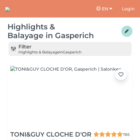
EN
Login
Highlights &
Balayage
in
Gasperich
Filter
Highlights & Balayage
in
Gasperich
TONI&GUY CLOCHE D'OR
785