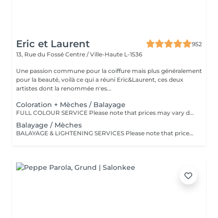
Eric et Laurent
952
13, Rue du Fossé
Centre / Ville-Haute L-1536
Une passion commune pour la coiffure mais plus généralement
pour la beauté, voilà ce qui a réuni Eric&Laurent, ces deux
artistes dont la renommée n'es...
Coloration + Mèches / Balayage
FULL COLOUR SERVICE Please note that prices may vary depending on hair length, hair density, additional product usage, and the complexity of the service. COLOR.ME by KEVIN.MURPHY Experience a luxurious colour service powered by COLOR.ME by KEVIN.MURPHY, a high-performance colour range designed to deliver exceptional results while respecting the integrity of the hair. Benefits: Ammonia-free, PPD-free, and paraben-free formula Enriched with Honey, Shea Butter, and Pomegranate for enhanced care and shine Provides up to 100% grey hair coverage Delivers rich, vibrant, and long-lasting colour results Leaves the hair soft, healthy, and radiant Cruelty-free and ethically developed A premium colouring experience that combines beautiful colour performance with advanced hair care technology.
Balayage / Mèches
BALAYAGE & LIGHTENING SERVICES Please note that prices may vary depending on hair length, hair density, the amount of product required, and the complexity of the service. TAILORED LIGHT & DIMENSION Enhance your hair with our bespoke balayage and lightening techniques, designed to bring brightness, depth, and dimension to your look. Each service is carefully customised to enhance your natural colour and create a harmonious, luminous result that is perfectly tailored to your style and features.