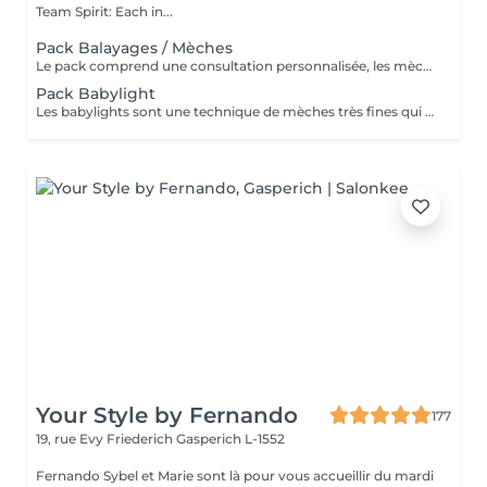
Team Spirit: Each in...
Pack Balayages / Mèches
Le pack comprend une consultation personnalisée, les mèches avec les produits LOREAL PROFESSIONNEL, shampooing et conditionneur spécifiques REDKEN, le séchage et les produits de styling REDKEN. Option Coupe : la coupe IGORANCE, ( finition sur cheveux sec), le séchage et les produits de styling REDKEN. * Tarifs à titre indicatifs à confirmer après la consultation personnalisée établit auprès de votre coiffeur/stylist/spécialiste * La direction se réserve le droit d’apporter des modifications pour le bon fonctionnement du salon
Pack Babylight
Les babylights sont une technique de mèches très fines qui donne un résultat lumineux. Le pack comprend une consultation personnalisée, des babylights avec les produits LOREAL PROFESSIONNEL, shampooing et conditionneur spécifiques REDKEN, le séchage et les produits de styling REDKEN Option Coupe : la coupe IGORANCE, ( finition sur cheveux sec), le séchage et les produits de styling REDKEN. * Tarifs à titre indicatifs à confirmer après la consultation personnalisée établit auprès de votre coiffeur/stylist/spécialiste * La direction se réserve le droit d’apporter des modifications pour le bon fonctionnement du salon
Your Style by Fernando
177
19, rue Evy Friederich
Gasperich L-1552
Fernando Sybel et Marie sont là pour vous accueillir du mardi