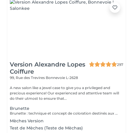
Version Alexandre Lopes
297
Coiffure
99, Rue des Trevires
Bonnevoie L-2628
A new salon like a jewel case to give you a privileged and
precious experience! Our experienced and attentive team will
do their utmost to ensure that...
Brunette
Brunette : technique et concept de coloration destinés aux cheveux bruns et châtains, mettant en valeur la profondeur, la brillance et la dimension des cheveux. Peut inclure des nuances chaudes, froides ou illuminées, offrant un résultat sophistiqué, naturel et élégant. Très utilisée dans les transformations modernes comme le brun illuminé, chocolat, café et les tons cendrés. Le service comprend : les mèches, le traitement, la tonalisation et la finalisation.
Mèches Version
Test de Mèches (Teste de Mèchas)