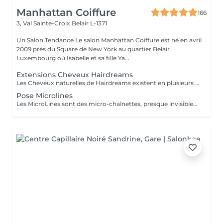
Manhattan Coiffure
166
3, Val Sainte-Croix
Belair L-1371
Un Salon Tendance Le salon Manhattan Coiffure est né en avril
2009 près du Square de New York au quartier Belair
Luxembourg où Isabelle et sa fille Ya...
Extensions Cheveux Hairdreams
Les Cheveux naturelles de Hairdreams existent en plusieurs variétés et qualités Venez au salon pour votre devis gratuit
Pose Microlines
Les MicroLines sont des micro-chaînettes, presque invisibles, sur lesquelles sont noués à la main des cheveux Hairdreams. Une fois la couleur et la structure choisies, elles sont fixées à vos cheveux et s´intègrent discrètement, dans une harmonie parfaite à la chevelure. Les microlines sont disponibles à partir de 1750 Euro