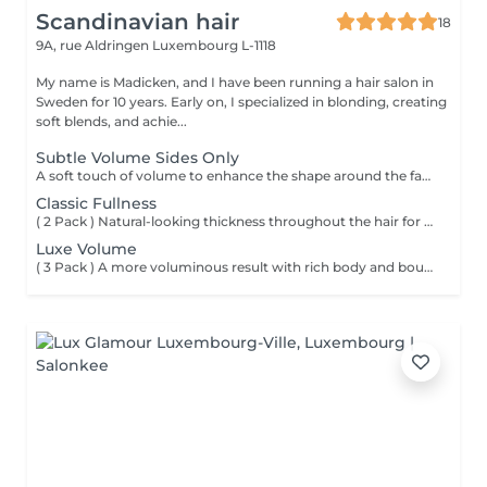
Scandinavian hair
18
9A, rue Aldringen
Luxembourg L-1118
My name is Madicken, and I have been running a hair salon in
Sweden for 10 years. Early on, I specialized in blonding, creating
soft blends, and achie...
Subtle Volume Sides Only
A soft touch of volume to enhance the shape around the face. Please remember to arrive with freshly washed hair and no products at the roots, ensuring the best possible result for your extension application.
Classic Fullness
( 2 Pack ) Natural-looking thickness throughout the hair for an effortlessly fuller feel.
Luxe Volume
( 3 Pack ) A more voluminous result with rich body and bounce throughout.