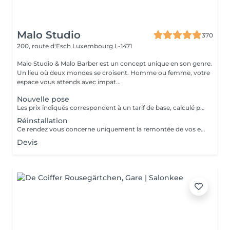
Malo Studio
370
200, route d'Esch
Luxembourg L-1471
Malo Studio & Malo Barber est un concept unique en son genre.
Un lieu où deux mondes se croisent. Homme ou femme, votre
espace vous attends avec impat...
Nouvelle pose
Les prix indiqués correspondent à un tarif de base, calculé pour 1 rangée avec 2 mèches, soit le minimum pour un apport de volume uniquement. Un diagnostic personnalisé est réalisé avant chaque prestation. Le tarif final varie en fonction : - de la densité de vos cheveux, -de leur longueur, -du nombre de rangées nécessaires -du résultat souhaité.
Réinstallation
Ce rendez vous concerne uniquement la remontée de vos extensions déjà posées. Aucune nouvelle installation incluse, pour une pose complète ou de nouveaux cheveux, merci de réserver le service "nouvelle pose"
Devis