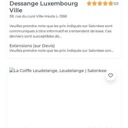
Dessange Luxembourg
123
Ville
38, rue du curé
Ville-Haute L-1368
Veuillez prendre note que les prix indiqués sur Salonkee sont
communiqués à titre informatif et s'entendent de base. Ces
derniers sont susceptibles de...
Extensions (sur Devis)
Veuillez prendre note que les prix indiqués sur Salonkee sont communiqués à titre informatif et s'entendent de base. Ces derniers sont susceptibles de varier selon le diagnostic réalisé à votre arrivée au salon et l'expertise du professionnel à qui vous confiez votre beauté. Dans tous les cas, un devis précis vous sera proposé et toutes réalisations de prestations seront effectuées avec votre accord.