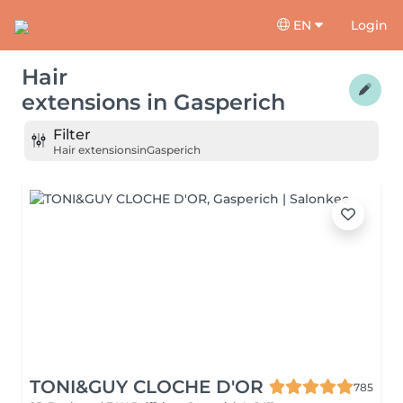
EN
Login
Hair
extensions
in
Gasperich
Filter
Hair extensions
in
Gasperich
TONI&GUY CLOCHE D'OR
785