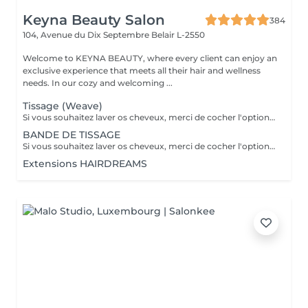
Keyna Beauty Salon
384
104, Avenue du Dix Septembre
Belair L-2550
Welcome to KEYNA BEAUTY, where every client can enjoy an
exclusive experience that meets all their hair and wellness
needs. In our cozy and welcoming ...
Tissage (Weave)
Si vous souhaitez laver os cheveux, merci de cocher l'option correspondante dans les prestations et combiner avec la coiffure selon ce qui est disponible. merci de contacter le salon pour vérifier la disponibilité des cheveux. Important: cheveux sans tresse ni noeuds à l'arrivée; tout noeuds ou tressage entraîne l'annulation et 50% de la prestation est retenu. Toute arrivée retardée de 15-30 minutes ou plus entraînera l'annulation automatique du rendez-vous.
BANDE DE TISSAGE
Si vous souhaitez laver os cheveux, merci de cocher l'option correspondante dans les prestations et combiner avec la coiffure selon ce qui est disponible. merci de contacter le salon pour vérifier la disponibilité des cheveux. Important: cheveux sans tresse ni noeuds à l'arrivée; tout noeuds ou tressage entraîne l'annulation et 50% de la prestation est retenu. Toute arrivée retardée de 15-30 minutes ou plus entraînera l'annulation automatique du rendez-vous.
Extensions HAIRDREAMS