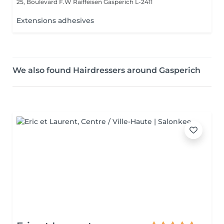
25, Boulevard F.W Raiffeisen
Gasperich L-2411
Extensions adhesives
We also found Hairdressers around Gasperich