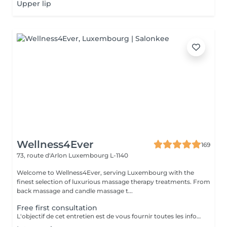
Upper lip
Wellness4Ever
169
73, route d'Arlon
Luxembourg L-1140
Welcome to Wellness4Ever, serving Luxembourg with the
finest selection of luxurious massage therapy treatments. From
back massage and candle massage t...
Free first consultation
L'objectif de cet entretien est de vous fournir toutes les informations concernant votre protocole d'épilation laser mais également d'avoir les renseignements médicaux nécessaire pour pratiquer le laser. Si vous disposez d'un ordonnance médicale et/ou d'un traitement médicamenteux nous vous demandons de les apporter lors de votre 1er RDV.