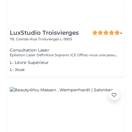
LuxStudio Troisvierges
4
78, Grande-Rue
Troisvierges L-9905
Consultation Laser
Épilation Laser Définitive Soprano ICE Offrez-vous une peau lisse durablement grâce à la technologie Soprano ICE, adaptée à tous les types de peau, même bronzées. Technologie triple longueur d'onde (755, 810, 1064nm) pour éliminer tous les types de poils Traitement indolore avec système ICE pour un confort maximal Résultats visibles dès les premières séances Séance d'évaluation gratuite avant le traitement Importance de la Consultation Avant le Traitement Avant de procéder à tout traitement esthétique, il est essentiel de réaliser une consultation préalable. Cette étape est cruciale pour garantir que le traitement choisi réponde parfaitement à vos besoins et attentes. Pourquoi une Consultation ? - Évaluation Personnalisée : Lors de la consultation, notre expert évalue l'état de vos lèvres et discute de vos objectifs esthétiques. Cela permet de personnaliser le traitement pour des résultats optimaux. - Conseils Professionnels : Vous recevrez des conseils professionnels sur le traitement le plus adapté à votre type de peau et à vos préférences. - Sécurité et Confort : La consultation permet également d'identifier toute contre-indication et d'assurer que le traitement se déroulera en toute sécurité et dans le confort. Avantage Financier Le coût de la consultation sera déduit du prix du traitement choisi. Ainsi, cette étape essentielle ne représente pas un coût supplémentaire, mais un investissement dans la réussite de votre traitement. Prenez rendez-vous pour votre consultation !
L- Lèvre Supérieur
L- Joue