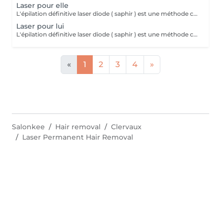
Laser pour elle
L'épilation définitive laser diode ( saphir ) est une méthode couramment utilisée pour éliminer le poil de façon durable et permanente. Ce traitement utilise 2 faisceaux de lumière permettant de cibler la mélanine présente dans le poil et de détruire le follicule pileux. Le laser diode est connu pour sa précision, sa rapidité et son confort , grâce au système de refroidissement de la peau. Nous pouvons traiter des zones du visage et du corps. Pour toute prise de rendez-vous , merci de nous contacter préalablement par téléphone. 10% de remise sur forfait de 5 séances.
Laser pour lui
L'épilation définitive laser diode ( saphir ) est une méthode couramment utilisée pour éliminer le poil de façon durable et permanente. Ce traitement utilise 2 faisceaux de lumière permettant de cibler la mélanine présente dans le poil et de détruire le follicule pileux. Le laser diode est connu pour sa précision, sa rapidité et son confort , grâce au système de refroidissement de la peau. Nous pouvons traiter des zones du visage et du corps. Pour toute prise de rendez-vous , merci de nous contacter préalablement par téléphone. 10% de remise sur forfait de 5 séances.
«
1
2
3
4
»
Salonkee
Hair removal
Clervaux
Laser Permanent Hair Removal