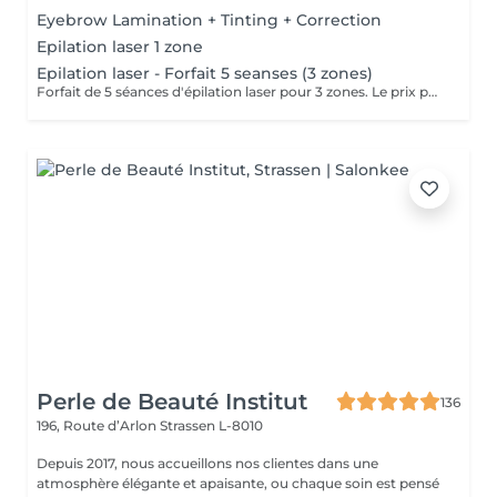
Eyebrow Lamination + Tinting + Correction
Epilation laser 1 zone
Epilation laser - Forfait 5 seanses (3 zones)
Forfait de 5 séances d'épilation laser pour 3 zones. Le prix par séance dans le forfait est de 75 € au lieu de 98 €. En achetant le forfait, vous économisez 23 € par séance, soit 115 € au total. Les séances sont à planifier selon les disponibilités.
Perle de Beauté Institut
136
196, Route d’Arlon
Strassen L-8010
Depuis 2017, nous accueillons nos clientes dans une
atmosphère élégante et apaisante, ou chaque soin est pensé