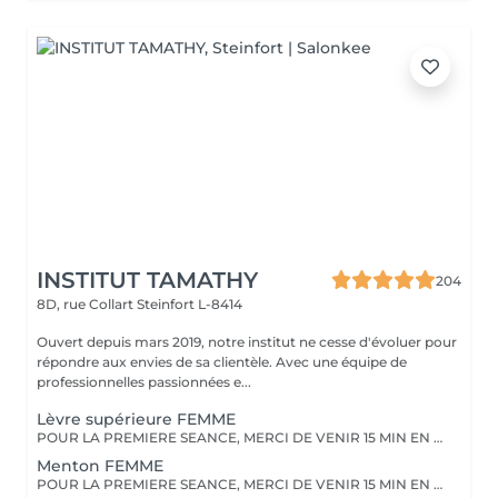
INSTITUT TAMATHY
204
8D, rue Collart
Steinfort L-8414
Ouvert depuis mars 2019, notre institut ne cesse d'évoluer pour
répondre aux envies de sa clientèle. Avec une équipe de
professionnelles passionnées e...
Lèvre supérieure FEMME
POUR LA PREMIERE SEANCE, MERCI DE VENIR 15 MIN EN AVANCE. Vous devez raser la zone à traiter 48 heures avant le rendez-vous. Merci de ne pas appliquer de crème, et pas de déodorant sur la zone le jour même.
Menton FEMME
POUR LA PREMIERE SEANCE, MERCI DE VENIR 15 MIN EN AVANCE. Vous devez raser la zone à traiter 48 heures avant le rendez-vous. Merci de ne pas appliquer de crème, et pas de déodorant sur la zone le jour même.