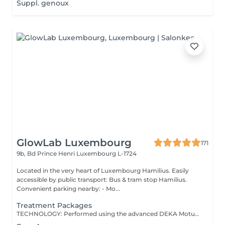
Suppl. genoux
GlowLab Luxembourg
171
9b, Bd Prince Henri
Luxembourg L-1724
Located in the very heart of Luxembourg Hamilius. Easily
accessible by public transport: Bus & tram stop Hamilius.
Convenient parking nearby: - Mo...
Treatment Packages
TECHNOLOGY: Performed using the advanced DEKA Motus Pro® system - a next-generation platform combining continuous in-motion technique with integrated contact cooling for maximum control, safety, and precision. EXPERIENCE: Designed to deliver an exceptionally comfortable treatment experience, perceived as virtually painless and suitable even for sensitive areas. RESULTS: Progressive, long-term hair reduction with improved skin quality and reduced irritation. SUITABILITY: Safe and effective for all skin types. POSITIONING: A new standard in laser hair removal - where performance meets comfort. SIGNATURE ADVANTAGE: Unlike traditional laser approaches, this technology allows for a more uniform, controlled energy delivery - resulting in a noticeably more comfortable and refined treatment experience. TREATMENT PROTOCOL: Course: 6-8 sessions recommended for optimal results. Frequency: Every 4-6 weeks. Maintenance: 1-2 sessions per year, depending on individual response. Consultation: A personalised treatment plan is defined during consultation to ensure optimal outcomes. AGE RECOMMENDATION: 18+, younger clients - with parental consent and professional consultation. BODY OFFERS: - Full Body Offer.- Includes: Underarms, Full Arms, Full Legs, Full Bikini - Half Body Offer I.- Includes: Underarms, Legs 3/4 (knees included), Full Bikini - Half Body Offer II. - Includes: Underarms, Full Legs, Full Bikini - Legs & Bikini Package - Includes: Full Legs, Full Bikini - Underarms & Bikini Package - Includes: Underarms, Full Bikini - Bikini Care Package - Includes: Full Bikini, Belly Line BENEFITS: - Long-term hair reduction - Smooth, refined skin - Reduced ingrown hairs - Suitable for all skin types - Comfortable, well-tolerated treatment INDICATIONS: - Unwanted hair growth - Sensitive skin prone to irritation - Ingrown hairs - Desire for long-term hair reduction - Low-maintenance routine CONTRAINDICATIONS: - Pregnancy (relative) - Active skin infections or irritation - Open wounds or damaged skin - Photosensitivity or certain medications - Recent sun exposure or tanning PRE-TREATMENT RECOMMENDATIONS: - Avoid sun exposure and tanning for at least 7-10 days - Shave the treatment area 24 hours before the session - Do not wax or epilate for at least 2 weeks - Avoid active skincare products on the area AFTERCARE: - Use SPF daily on treated areas - Avoid sun exposure and heat (sauna, hot baths) - Do not irritate the skin - Avoid active skincare for several days - Mild redness may occur temporarily A modern, comfortable solution for smooth, long-lasting, and effortlessly refined skin.