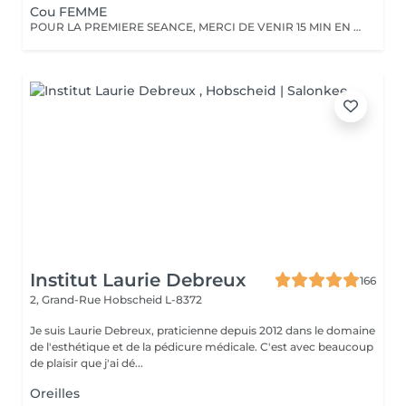
Cou FEMME
POUR LA PREMIERE SEANCE, MERCI DE VENIR 15 MIN EN AVANCE. Vous devez raser la zone à traiter 48 heures avant le rendez-vous. Merci de ne pas appliquer de crème, et pas de déodorant sur la zone le jour même.
Institut Laurie Debreux
166
2, Grand-Rue
Hobscheid L-8372
Je suis Laurie Debreux, praticienne depuis 2012 dans le domaine
de l'esthétique et de la pédicure médicale. C'est avec beaucoup
de plaisir que j'ai dé...
Oreilles