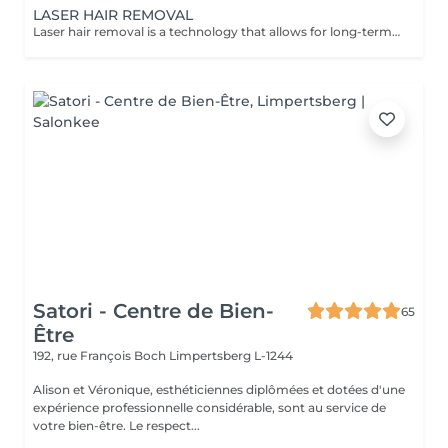
LASER HAIR REMOVAL
Laser hair removal is a technology that allows for long-term hair reduction by targeting the hair follicle. The treatment is progressive and requires multiple sessions, as well as maintenance sessions, to achieve optimal results. The treatment areas are divided into: Small areas (upper lip, chin, underarms) Medium areas (half legs, half arms) Full body This treatment is suitable for anyone seeking long-lasting and permanent hair reduction. The indicated durations correspond to the total care time and may vary depending on the areas treated. To ensure your safety and the effectiveness of the treatment: No sun or UV exposure within 4 weeks before the session Self-tanning and tanning accelerators are prohibited Please inform us of any ongoing medical treatments (anti-inflammatory drugs, antibiotics) Hair must not be bleached or removed (wax, tweezers, epilator) within 2 weeks before the session The treatment area must be shaved 24 hours before the session No product or cream should be applied to the treated area on the day of the appointment The treatment is not performed on pregnant or breastfeeding women If these conditions are not met, the session may be postponed or canceled to ensure your safety and the effectiveness of the treatment. If the area is not shaved on the day of the appointment, an additional charge of €20 may apply.
Satori - Centre de Bien-
65
Être
192, rue François Boch
Limpertsberg L-1244
Alison et Véronique, esthéticiennes diplômées et dotées d'une
expérience professionnelle considérable, sont au service de
votre bien-être. Le respect...