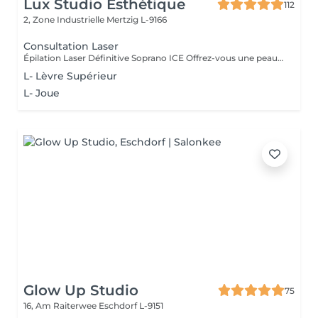
Lux Studio Esthétique
112
2, Zone Industrielle
Mertzig L-9166
Consultation Laser
Épilation Laser Définitive Soprano ICE Offrez-vous une peau lisse durablement grâce à la technologie Soprano ICE, adaptée à tous les types de peau, même bronzées. Technologie triple longueur d'onde (755, 810, 1064nm) pour éliminer tous les types de poils Traitement indolore avec système ICE pour un confort maximal Résultats visibles dès les premières séances Séance d'évaluation gratuite avant le traitement Importance de la Consultation Avant le Traitement Avant de procéder à tout traitement esthétique, il est essentiel de réaliser une consultation préalable. Cette étape est cruciale pour garantir que le traitement choisi réponde parfaitement à vos besoins et attentes. Pourquoi une Consultation ? - Évaluation Personnalisée : Lors de la consultation, notre expert évalue l'état de vos lèvres et discute de vos objectifs esthétiques. Cela permet de personnaliser le traitement pour des résultats optimaux. - Conseils Professionnels : Vous recevrez des conseils professionnels sur le traitement le plus adapté à votre type de peau et à vos préférences. - Sécurité et Confort : La consultation permet également d'identifier toute contre-indication et d'assurer que le traitement se déroulera en toute sécurité et dans le confort. Avantage Financier Le coût de la consultation sera déduit du prix du traitement choisi. Ainsi, cette étape essentielle ne représente pas un coût supplémentaire, mais un investissement dans la réussite de votre traitement. Prenez rendez-vous pour votre consultation !
L- Lèvre Supérieur
L- Joue
Glow Up Studio
75
16, Am Raiterwee
Eschdorf L-9151