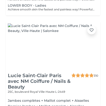
LOWER BODY - Ladies
Achieve smooth skin the fastest and painless way! Powerful results with our advanced Soprano ICE Platinum laser machine. The Soprano ICE Platinum is an advanced laser hair removal system by Alma that combines three powerful wavelengths in one handpiece. This unique technology allows it to target different layers of the hair follicle at the same time, giving more effective and lasting results. It offers: 3 combined wavelengths(Alexandrite, Diode "Speed" and Yag) that cover the full range of hair types and skin tones, apart from grey hair. Virtually painless treatments, thanks to the gentle heating method and advanced ICE cooling system. A proven safety record, trusted by clinics worldwide. Safe for all skin types, including tanned skin. What to expect: on average noticeable effects happen after your first session and final results achieved after 6-8 treatments. Age recommendations: best suited for individuals aged 16-18 and above. Before treatment care: - Avoid sun/tanning 2 weeks prior on the area of treatment. - Avoid waxing, plucking, threading, or using depilatory creams for 4 weeks prior to treatment. The laser targets the hair root, which must be present for the treatment to be effective. - Shave the treatment area 24 hours before your appointment. Do not shave immediately before the treatment to avoid skin irritation. - Avoid chemical peels, retinoids, glycolic acid, or exfoliating treatments in the treatment area for at least 1 week prior. - Avoid excessive alcohol(24h) or caffeine on the day of your session. After treatment care: Following your Soprano ICE Platinum laser hair removal session, it's important to care for your skin properly to keep it calm, smooth, and protected. - First 48 hours avoid hot showers, saunas, steam rooms, or heavy workouts. Apply aloe vera gel or a cool compress if the skin feels warm or slightly red. - Slight redness or mild sensitivity is normallet it heal naturally. - Avoid direct sun exposure for at least 1-2 weeks after treatment. - Always use a broad-spectrum SPF 30+ sunscreen on treated areas if exposed to sunlight. - No tanning beds or self-tanners until the skin fully recovers. - Do not wax, pluck, or thread between sessionsonly shave if needed. - Expect some hairs to shed naturally over the next 1-3 weeks. - You may gently exfoliate after 5-7 days to help loosen shedding hairs. Treatment frequency: sessions are recommended every 6-12 weeks, with a total of 6-8 treatments depending on the area.
Lucie Saint-Clair Paris
310
avec NM Coiffure / Nails &
Beauty
25C, boulevard Royal
Ville-Haute L-2449
Jambes complètes + Maillot complet + Aisselles