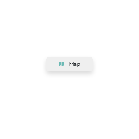
Map
Company
Support
Team
&
Careers
Information for salons