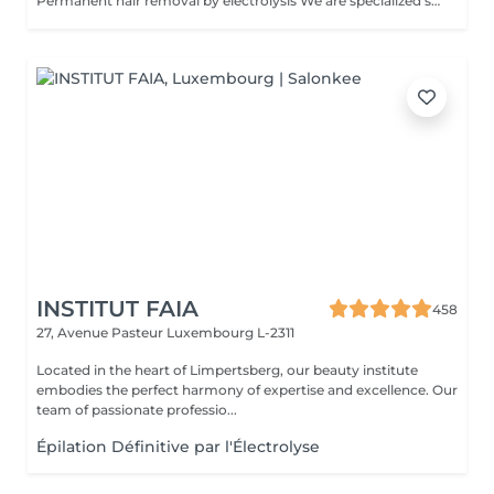
Permanent hair removal by electrolysis We are specialized since 1970 in permanent hair removal by electrolysis, the effectiveness of this method of permanent hair removal is indisputable. Electrolysis allows permanent removal of the cells responsible for hair growth by inserting a filament into the hair follicle and applying a high-speed current adjusted according to the hair and the targeted region. All skin and hair colors as well as all regions can be treated efficiently and without any compromise.
INSTITUT FAIA
458
27, Avenue Pasteur
Luxembourg L-2311
Located in the heart of Limpertsberg, our beauty institute
embodies the perfect harmony of expertise and excellence. Our
team of passionate professio...
Épilation Définitive par l'Électrolyse