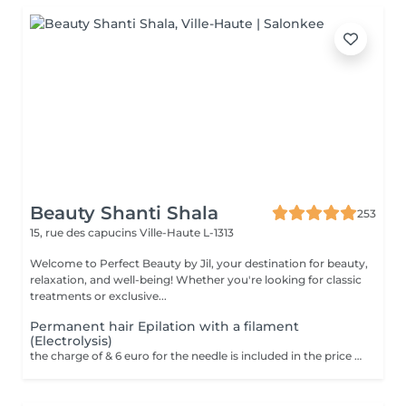
Beauty Shanti Shala
253
15, rue des capucins
Ville-Haute L-1313
Welcome to Perfect Beauty by Jil, your destination for beauty,
relaxation, and well-being! Whether you're looking for classic
treatments or exclusive...
Permanent hair Epilation with a filament
(Electrolysis)
the charge of & 6 euro for the needle is included in the price We only use this technique on the face. The aim of electroepilation is to destroy the cells responsible for hair regrowth. In this technique, a thin filament, which transmits the destructive electric current, is pushed through the hair follicle to the hair bulb. A tiny electrical impulse is delivered to the hair bulb: The client feels a strong, brief, localized heat. The hair is then removed with tweezers without resistance. These steps are repeated hair by hair until the session is complete. Unlike other temporary methods such as waxing or shaving, electrolysis offers permanent results. This method is permanent. It treats all types of hair and skin. Contraindication = Peacemaker