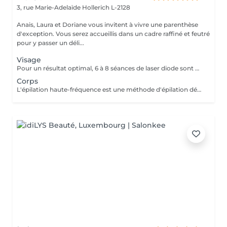
3, rue Marie-Adelaïde
Hollerich L-2128
Anais, Laura et Doriane vous invitent à vivre une parenthèse
d'exception. Vous serez accueillis dans un cadre raffiné et feutré
pour y passer un déli...
Visage
Pour un résultat optimal, 6 à 8 séances de laser diode sont généralement recommandées. En cas de pilosité plus dense, quelques séances supplémentaires peuvent être nécessaires. Recommandations avant chaque séance : - Raser la zone concernée 24h à 48h avant le rendez-vous - Ne pas utiliser de cire, d'épilateur électrique ou de pince à épiler durant les 6 semaines précédant le début du traitement (le rasoir ou les ciseaux restent autorisés) En fin de traitement, 5 à 10 % des poils peuvent subsister. Ceux-ci seront éliminés lors des séances d'entretien, à raison de 1 à 2 fois par an. Le laser traite tous les types de peau, de la plus claire à la plus foncée, ainsi que la majorité des types de poils, à l'exception des poils blancs, qui ne contiennent pas de mélanine.
Corps
L'épilation haute-fréquence est une méthode d'épilation définitive au poil par poil. Plus clairement, l'épilation haute fréquence est une évolution de l'épilation électrique aussi appelée électrolyse. Vous l'aurez compris, il s'agit d'une alternative efficace pour tous les types de poils. Notamment les poils blonds, blancs et roux qui ne sont donc pas éligibles à l'épilation laser. Les zones les plus traitées sont les zones du visage. 3€ la minute