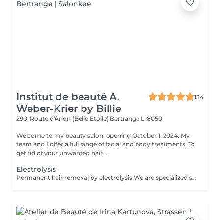
Institut de beauté A.
134
Weber-Krier by Billie
290, Route d'Arlon (Belle Etoile)
Bertrange L-8050
Welcome to my beauty salon, opening October 1, 2024. My
team and I offer a full range of facial and body treatments. To
get rid of your unwanted hair ...
Electrolysis
Permanent hair removal by electrolysis We are specialized since 1970 in permanent hair removal by electrolysis, the effectiveness of this method of permanent hair removal is indisputable. Electrolysis allows permanent removal of the cells responsible for hair growth by inserting a filament into the hair follicle and applying a high-speed current adjusted according to the hair and the targeted region. All skin and hair colors as well as all regions can be treated efficiently and without any compromise.