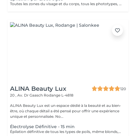
Toutes les zones du visage et du corps, tous les phototypes, tous les types de poils ( couleur, épaisseur, forme ), toute l'année, sans douleur
ALINA Beauty Lux
120
20 , Av. Dr Gaasch
Rodange L-4818
ALINA Beauty Lux est un espace dédié à la beauté et au bien-
être, où chaque détail a été pensé pour offrir une expérience
unique et personnalisée. No...
Électrolyse Définitive - 15 min
Épilation définitive de tous les types de poils, même blonds, blancs et très fins. Vous payez uniquement le temps réel de traitement. Consultation, préparation de la peau et soins post-traitement inclus. Méthode d'épilation définitive qui détruit le bulbe du poil via un courant appliqué par une micro-aiguille stérile. Chaque poil est traité individuellement. Le nombre de séances dépend uniquement de la densité: sur zones très fournies on fractionne le travail en plusieurs rendez-vous pour terminer la zone commencée le même jour. Tarification: calculée au temps effectif et selon la zone après diagnostic. Indications: poils sombres, clairs, blancs ou très fins, visage et corps, y compris là où le laser est inefficace. Préparation (24-48 h avant) Pas de caféine 24 h (café, thé, energy drinks, cola). Pas d'alcool. Peau propre, sèche, sans crème, huile, déodorant sur la zone le jour J. Ne pas épiler à la cire/pince/fil 3-4 semaines avant. Couper/tailler à 1-2 mm si nécessaire. Éviter soleil/UV 48 h avant. Informer de médicaments en cours (anticoagulants, rétinoïdes, corticoïdes, immunosuppresseurs). Pour les aisselles: pas de déodorant le jour J. Pour le visage: venir sans maquillage. Contre-indications Grossesse ou allaitement. Pacemaker, troubles cardiaques non stabilisés, épilepsie non contrôlée. Troubles de coagulation, prise d'anticoagulants ou anti-inflammatoires non encadrés. Diabète non contrôlé. Infections cutanées actives, lésions, dermatites, herpès sur la zone. Isotrétinoïne (Roaccutane) dans les 6-12 derniers mois; rétinoïdes topiques récents sur la zone. Tendance chéloïde importante, maladies auto-immunes non stabilisées, immunodépression. Allergie connue à l'inox, aux antiseptiques ou aux consommables utilisés.