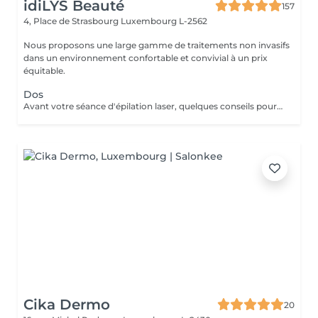
idiLYS Beauté
157
4, Place de Strasbourg
Luxembourg L-2562
Nous proposons une large gamme de traitements non invasifs
dans un environnement confortable et convivial à un prix
équitable.
Dos
Avant votre séance d'épilation laser, quelques conseils pour un meilleur confort et un résultat optimal : 1. Rasez la zone à traiter : de préférence la veille avec un rasoir. 2. Venez avec une peau propre et sèche : sans maquillage, crème, parfum, huile ou déodorant. 3. Protégez votre peau : évitez le soleil, l'autobronzant ainsi que les gommages durant les 3 jours précédant la séance.
Cika Dermo
20