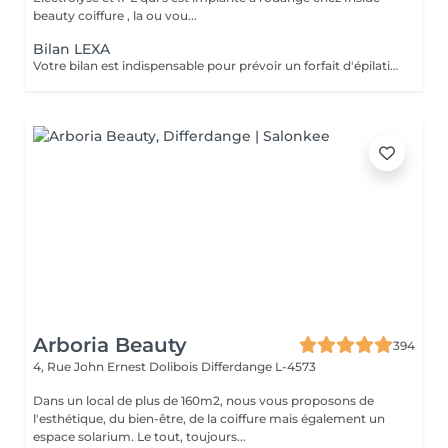
beauty coiffure , la ou vou...
Bilan LEXA
Votre bilan est indispensable pour prévoir un forfait d'épilation par Électrolyse. Il permettra de vous expliquer comment cela fonctionne ainsi de personnaliser votre forfait en fonction de vos besoins et de votre budget. L'électrolyse est une technique d'épilation définitive sur : Poils blancs,roux,noirs Peaux blanches,noires,métissées Zones tatouées Fin de protocoles IPL Duvets fins Zones hormonales femmes Votre bilan vous sera offert lors de la souscription d'un abonnement.
Arboria Beauty
394
4, Rue John Ernest Dolibois
Differdange L-4573
Dans un local de plus de 160m2, nous vous proposons de
l'esthétique, du bien-être, de la coiffure mais également un
espace solarium. Le tout, toujours...