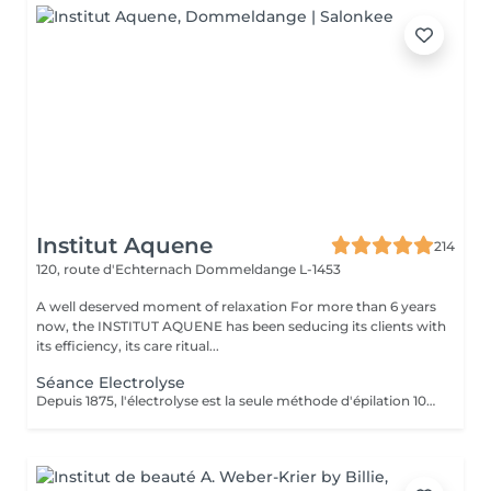
Institut Aquene
214
120, route d'Echternach
Dommeldange L-1453
A well deserved moment of relaxation For more than 6 years
now, the INSTITUT AQUENE has been seducing its clients with
its efficiency, its care ritual...
Séance Electrolyse
Depuis 1875, l'électrolyse est la seule méthode d'épilation 100% définitive reconnue par les agences de réglementation gouvernementales. Toutes les couleurs de peau et de poil ainsi que toutes les régions peuvent être traitées efficacement et sans aucun compromis. Apilus offre une technologie avancée qui a fait ses preuves en épilation. Déjà utilisés par des milliers de centres à travers le monde entier, les appareils d'électrolyse Apilus offrent des traitements plus efficaces, plus confortables, et des résultats complètement définitifs beaucoup plus rapidement que tout autre système d'épilation. N'hésitez pas à nous contacter pour de plus amples informations.