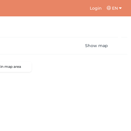
Login
EN
Show map
 in map area