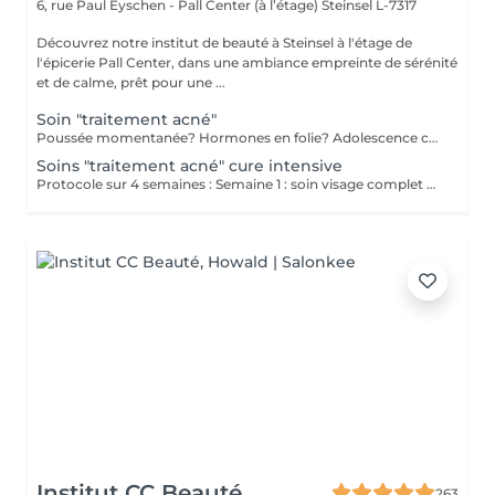
6, rue Paul Eyschen - Pall Center (à l’étage)
Steinsel L-7317
Découvrez notre institut de beauté à Steinsel à l'étage de
l'épicerie Pall Center, dans une ambiance empreinte de sérénité
et de calme, prêt pour une ...
Soin "traitement acné"
Poussée momentanée? Hormones en folie? Adolescence compliquée? Ce soin est pour vous. Le soin visage complet comprend un nettoyage en profondeur de la peau avec vapeur et extraction des comédons, un léger massage suivi de 20' de traitement. LED et un masque apaisant ou purifiant. Le soin flash est conseillé en entretien suite à un soin complet, entre 2 soins par exemple ou si acné plus tenace. Il comprend un nettoyage du visage, un léger massage et le traitement LED 20'. Pourquoi la LED? La puissance de la lumière LED bleue agit rapidement et efficacement pour éliminer l'acné, les imperfections et l'inflammation existantes, sans dessécher la peau. Elle régule également la production de sébum pour prévenir de futures éruptions cutanées, laissant votre peau claire, saine et lisse.
Soins "traitement acné" cure intensive
Protocole sur 4 semaines : Semaine 1 : soin visage complet + un soin flash (espacé de 2 jours minimum) Semaine 2 / 3 et 4 : 2 soins flash (espacé de 2 jours minimum) Descriptif complet : voir "Soin traitement acné"
Institut CC Beauté
263