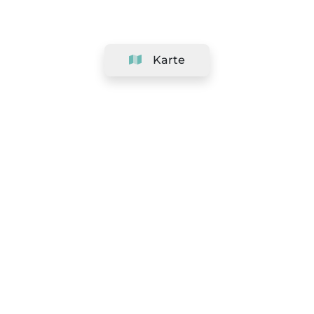
Karte
Unternehmen
Support
Team
&
Jobs
Ihr Geschäft hinzufügen
Rechtlich
Widerrufsrecht ausüben