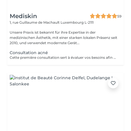
Mediskin
59
1, rue Guillaume de Machault
Luxembourg L-2111
Unsere Praxis ist bekannt für ihre Expertise in der
medizinischen Ästhetik, mit einer starken lokalen Präsenz seit
2010, und verwendet modernste Gerät...
Consultation acné
Cette première consultation sert à évaluer vos besoins afin de vous guider vers les soins sur mesure qui répondront au mieux. À cette occasion, toutes les informations nécessaires, telles que les contre-indications, les résultats attendus et autres détails importants, vous seront fournies pour assurer une prise en charge optimale et vous garantir un suivi personnalisé.