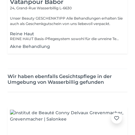
Vatanpour Babor
24, Grand-Rue
Wasserbillig L-6630
Unser Beauty GESCHENKTIPP Alle Behandlungen erhalten Sie
auch als Geschenkgutschein von uns liebevoll verpackt.
Reine Haut
REINE HAUT Basis-Pflegesystem sowohl für die unreine Teenager-Haut als auch für die unreine, anspruchsvolle Haut ab 30. Spezialwirkstoffe reduzieren Hautunreinheiten und verbessern das Hautbild sichtbar. Je nach Hautbild lässt sich zusätzlich eine straffende Anti-Falten-Wirkung erzielen.
Akne Behandlung
Wir haben ebenfalls Gesichtspflege in der
Umgebung von Wasserbillig gefunden