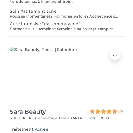
hors du temps. L'Intemporel, trois...
Soin "traitement acné"
Poussée momentanée? Hormones en folie? Adolescence compliquée? Ce soin est pour vous. Le soin visage complet comprend un nettoyage en profondeur de la peau avec vapeur et extraction des comédons, un léger massage suivi de 20' de traitement LED et un masque apaisant ou purifiant. Le soin flash est conseillé en entretien suite à un soin complet, entre 2 soins par exemple ou si acné plus tenace. Il comprend un nettoyage du visage, un léger massage et le traitement LED 20'. Pourquoi la LED? La puissance de la lumière LED bleue agit rapidement et efficacement pour éliminer l'acné, les imperfections et l'inflammation existantes, sans dessécher la peau. Elle régule également la production de sébum pour prévenir de futures éruptions cutanées, laissant votre peau claire, saine et lisse.
Cure intensive "traitement acné"
Protocole sur 4 semaines: Semaine 1 : soin visage complet + un soin flash (espacé de 2 jours minimum) Semaine 2 / 3 et 4 : 2 soins flash (espacé de 2 jours minimum) Descriptif complet voir "Soin traitement acné"
Sara Beauty
168
5, Rue du Brill (2ème étage, face au McDo)
Foetz L-3898
Traitement Acnée