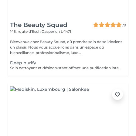
The Beauty Squad
79
145, route d'Esch
Gasperich L-1471
Bienvenue chez Beauty Squad, où prendre soin de soi devient
un plaisir. Nous vous accueillons dans un espace où
bienveillance, professionnalisme, luxe...
Deep purify
Soin nettoyant et désincrustant offrant une purification intense, aidant les peaux à tendance acnéique et séborrhéique à retrouver un équilibre Deep Purify nettoie les pores en profondeur pour prévenir et atténuer les imperfections. Ce soin est indispensable à une bonne pénétration des agents actifs lors de l'application de produits cosméceutiques. 1 Séance: 135€ forfait 5 séances : 610€