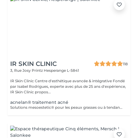
IR SKIN CLINIC
118
3, Rue Josy Printz
Hesperange L-5841
IR Skin Clinic Centre d'esthétique avancée & intégrative Fondé
par Isabel Rodrigues, experte avec plus de 25 ans d'expérience,
IR Skin Clinic propos...
acnelan® traitement acné
Solutions mesoestetic® pour les peaux grasses ou à tendance acnéique. Résultats dermatologiquement prouvés.Méthode professionnelle esthétique pour le traitement des peaux à tendance acnéique et séborrhéique. Nettoie en profondeur la peau des impuretés acnéiques, facilitant ainsi l'activité optimale de l'unité pilosébacée.