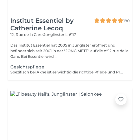
Institut Essentiel by
180
Catherine Lecoq
12, Rue de la Gare
Junglinster L-6117
Das Institut Essentiel hat 2005 in Junglister eröffnet und
befindet sich seit 2001 in der "JONG MËTT" auf die n°12 rue de la
Gare. Bei Essentiel wird ...
Gesichtspflege
Spezifisch bei Akne ist es wichtig die richtige Pflege und Produkte anzuwenden. Eine effektive Reinigung der Unreinheiten und eine sanfte Nachbehandlung ermöglicht eine progressive Besserung des Hautzustands. Um den Hautzustand progressiv zu bessern empfehle ich 1 Behandlung pro Woche über 1 Monat. WICHTIG: Ich gönne meine jungen Klienten Intimität, Erholung und Entspannung, deswegen dulde ich keine Begleitperson im Behadlungsraum. INBEGRIFFEN: Vorbereitung der Haut, Ausreinigung und gezielte Pflege. Sterilisiertes Material und/oder zum einmaligen Gebrauch.