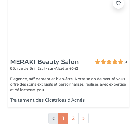
MERAKI Beauty Salon
51
88, rue de Brill
Esch-sur-Alzette 4042
Élegance, raffinement et bien-être. Notre salon de beauté vous
offre des soins exclusifs et personnalisés, réalises avec expertise
et délicatesse, pou...
Traitement des Cicatrices d'Acnés
«
1
2
»