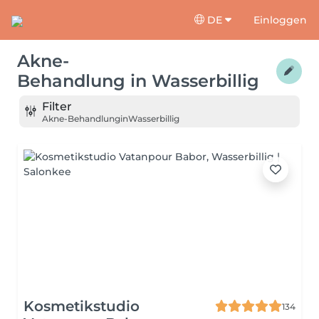
DE
Einloggen
Akne-
Behandlung
in
Wasserbillig
Filter
Akne-Behandlung
in
Wasserbillig
Kosmetikstudio
134