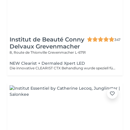
Institut de Beauté Conny
347
Delvaux Grevenmacher
8, Route de Thionville
Grevenmacher L-6791
NEW Clearist + Dermaled Xpert LED
Die innovative CLEARIST CTX Behandlung wurde speziell für unreine, ölige und zu Akne neigende Haut entwickelt. Das exklusive Behandlungskonzept kombiniert hochwirksame Aktivstoffe mit der modernen DERMALED XPERT LED-Phototherapie. Blaues LED-Licht wirkt antibakteriell und unterstützt die Klärung der Haut, während rotes LED-Licht beruhigend wirkt und die natürliche Regeneration fördert. Das Ergebnis ist ein sichtbar verfeinertes, ausgeglicheneres Hautbild mit weniger Unreinheiten und Rötungen sanft, effektiv und ohne Ausfallzeit.