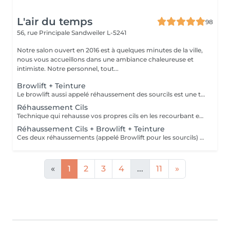
L'air du temps
98
56, rue Principale
Sandweiler L-5241
Notre salon ouvert en 2016 est à quelques minutes de la ville,
nous vous accueillons dans une ambiance chaleureuse et
intimiste. Notre personnel, tout...
Browlift + Teinture
Le browlift aussi appelé réhaussement des sourcils est une technique pour discipliner les poils parfois broussailleux des sourcils, les rehausser et leur donner une jolie forme, il inclut d'office une teinture. C'est une dernière tendance dans la beauté du regard. Peut être associé à un réhaussement des cils pour un résultat plus spectaculaire. Tenue environ 4 semaines. Il est nécessaire d'avoir des sourcils fournis et ne pas avoir fait une teinture de ceux-ci dans les semaines précédentes.
Réhaussement Cils
Technique qui rehausse vos propres cils en les recourbant et en leur donnant une apparence allongée. Vous donnera un regard agrandi. Tenue 2 à 3 mois. La teinture est vivement recommandée pour obtenir un meilleur résultat, un regard plus intense. La kératine est un soin pour, hydrater, nourrir et fortifier les cils. Il faut garder les yeux fermés pendant le traitement. Ne pas venir avec de mascara ce jour de préférence. Pour un regard encore plus spectaculaire vous pouvez combiner avec le réhaussement de sourcils, appelé Browlift.
Réhaussement Cils + Browlift + Teinture
Ces deux réhaussements (appelé Browlift pour les sourcils) vous donneront un look différent, votre regard sera doublement embelli. Vos sourcils doivent contenir assez de poils pour cette technique. Tenue 2-3 mois. Remarque: ne pas porter de mascara le jour du soin de préférence; pas de teinture de sourcils les 3 mois avant.
«
1
2
3
4
...
11
»