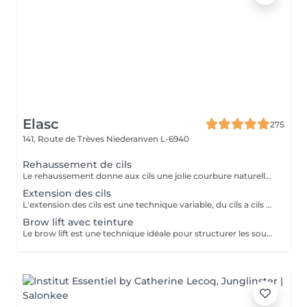
Elasc
275
141, Route de Trèves
Niederanven L-6940
Rehaussement de cils
Le rehaussement donne aux cils une jolie courbure naturelle afin d'ouvrir le regard. La kératine apporte aux cils résistance, solidité et vitalité. Misencil est une gamme de produits spécifique pour le contour de l'oeil. Tenue : environ 5 semaines.
Extension des cils
L'extension des cils est une technique variable, du cils a cils pour un effect très discret. Le 2D un effect naturel mais plus dense et le 3D va donner un effect volume. Nous proposons après chaque pose complète au deuxième rendez-vous de faire un remplissage par contre a votre troisième passage de faire une dépose suivi d'une pose complète afin de ne pas abîmer vos cils et d'avoir toujours un résultat parfait. Pour celle encore hésitante ou ayant peur d'être allergique on vous propose de réserver un entretien préalable afin d'en discuter ensemble et de vous mettre quel que cils pour que vous puissiez voir comment vous réagissez.
Brow lift avec teinture
Le brow lift est une technique idéale pour structurer les sourcils ainsi que pour les rendre plus volumineux. Tenue : environ 5 semaines.