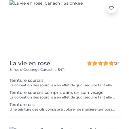
La vie en rose
124
8, rue d‘Oetrange
Canach L-5411
Teinture sourcils
La coloration des sourcils a en effet de quoi séduire tant elle met les yeux en valeur : elle permet, avec un temps de pose très court, de définir une jolie ligne et de créer une impression de sourcils fournis, à la couleur intense, le tout pour une tenue d'environ trois semaines.
Teinture sourcils compris dans un soin visage
La coloration des sourcils a en effet de quoi séduire tant elle met les yeux en valeur : elle permet, avec un temps de pose très court, de définir une jolie ligne et de créer une impression de sourcils fournis, à la couleur intense, le tout pour une tenue d'environ trois semaines.
Teinture cils
Une teinture des cils consiste à colorer de manière temporaire, entre 3 semaines à un mois, les cils tout en les gainant afin de faire ressortir leur couleur sans utiliser de maquillage. (Une teinture pour les cils ne peut cependant pas reproduire les effets d un mascara volume ou ayant pour but d allonger les cils. Dans ce cas, il est recommandé d appliquer du mascara sur les cils par-dessus la teinture pour les cils.)