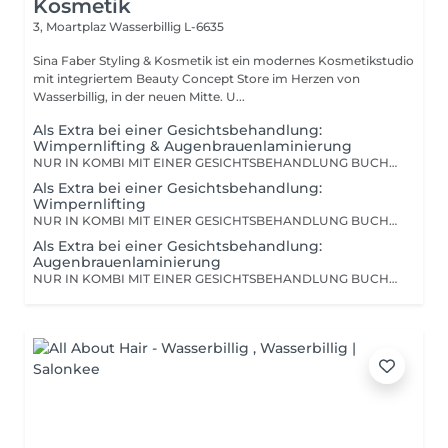
Kosmetik
3, Moartplaz
Wasserbillig L-6635
Sina Faber Styling & Kosmetik ist ein modernes Kosmetikstudio
mit integriertem Beauty Concept Store im Herzen von
Wasserbillig, in der neuen Mitte. U...
Als Extra bei einer Gesichtsbehandlung:
Wimpernlifting & Augenbrauenlaminierung
NUR IN KOMBI MIT EINER GESICHTSBEHANDLUNG BUCHBAR! Wenn dieses Extra dazugebucht wird,liften wir die Wimpern und die Augenbrauen während der Gesichtsbehandlung. Zur Erklärung: Der Preis ist günstiger, als bei einer Einzeldienstleistung, weil wir so wesentlich weniger zeitlichen Aufwand haben. Es gilt der selbe Preis, ob mit Farbe oder ohne.
Als Extra bei einer Gesichtsbehandlung:
Wimpernlifting
NUR IN KOMBI MIT EINER GESICHTSBEHANDLUNG BUCHBAR! Wenn dieses Extra dazugebucht wird, liften wir die Wimpern während der Gesichtsbehandlung. Zur Erklärung: Der Preis ist günstiger, als bei einer Einzeldienstleistung, weil wir so wesentlich weniger zeitlichen Aufwand haben. Es gilt der selbe Preis, ob mit Farbe oder ohne.
Als Extra bei einer Gesichtsbehandlung:
Augenbrauenlaminierung
NUR IN KOMBI MIT EINER GESICHTSBEHANDLUNG BUCHBAR! Wenn dieses Extra dazugebucht wird, liften wir die Augenbrauen während der Gesichtsbehandlung. Zur Erklärung: Der Preis ist günstiger, als bei einer Einzeldienstleistung, weil wir so wesentlich weniger zeitlichen Aufwand haben. Es gilt der selbe Preis, ob mit Farbe oder ohne.