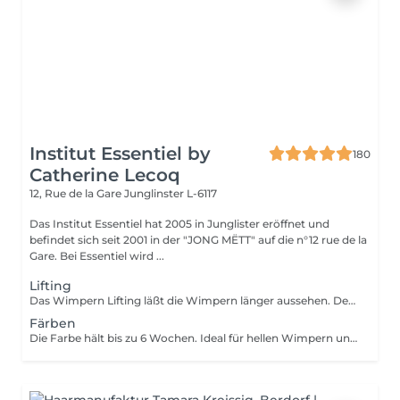
Institut Essentiel by
180
Catherine Lecoq
12, Rue de la Gare
Junglinster L-6117
Das Institut Essentiel hat 2005 in Junglister eröffnet und
befindet sich seit 2001 in der "JONG MËTT" auf die n°12 rue de la
Gare. Bei Essentiel wird ...
Lifting
Das Wimpern Lifting läßt die Wimpern länger aussehen. Der Blick ist intensiver und "natürlich" verschönt. Auch für kurze Wimpern geeignet. Wichtig: Kontaklinsen vorher ausziehen! Das BRAUEN LIFTING zieht die Haare nach oben und definierter die Linie neu. Schmale Brauen sehen dann voller aus, die Färbung bringt intensität une deckt weiße Haare. Farbe und Lifting hällt bis zu 6-8 Wochen.
Färben
Die Farbe hält bis zu 6 Wochen. Ideal für hellen Wimpern und Augenbrauen. Ist ein echt frischer Kick sein und lässt sogar Ihre Augen jünger aussehen. Unsere Farben sind hochwertig und wenig reizend, so daß Sie auch bei empfindlichen augen sich nicht zu sorgen brauchen. Wichtig: Keine Kontaklinsen