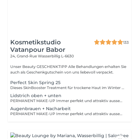
Kosmetikstudio
133
Vatanpour Babor
24, Grand-Rue
Wasserbillig L-6630
Unser Beauty GESCHENKTIPP Alle Behandlungen erhalten Sie
auch als Geschenkgutschein von uns liebevoll verpackt.
Perfect Skin Spring 25
Dieses SkinBooster Treatment für trockene Haut im Winter ist Ihr perfekter einstieg in den Sommer. Starten Sie das Jahr mit Ihrem persönlichem Sommerglow und strahlen Sie mit der Sonne um die Wette.
Lidstrich oben + unten
PERMANENT MAKE-UP Immer perfekt und attraktiv aussehen! Von supernatürlich bis ausdrucksstark. Wir pigmentieren mit lichtstabilen, natürlichen, mineralischen Farben one Konservierungsstoffe. Ausführliche und typgerechte Beratung zur optimalen Form und zum passenden Farbton.
Augenbrauen + Nacharbeit
PERMANENT MAKE-UP Immer perfekt und attraktiv aussehen! Von supernatürlich bis ausdrucksstark. Wir pigmentieren mit lichtstabilen, natürlichen, mineralischen Farben one Konservierungsstoffe. Ausführliche und typgerechte Beratung zur optimalen Form und zum passenden Farbton.