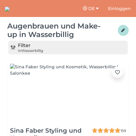
DE
Einloggen
Augenbrauen und Make-
up
in
Wasserbillig
Filter
in
Wasserbillig
Sina Faber Styling und
159