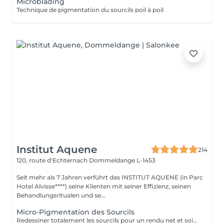
Microblading
Technique de pigmentation du sourcils poil à poil
Institut Aquene
214
120, route d'Echternach
Dommeldange L-1453
Seit mehr als 7 Jahren verführt das INSTITUT AQUENE (in Parc
Hotel Alvisse****) seine Klienten mit seiner Effizienz, seinen
Behandlungsritualen und se...
Micro-Pigmentation des Sourcils
Redessiner totalement les sourcils pour un rendu net et soigné, cela devient simple avec la micro-pigmentation. Tous les sourcils, qu'ils soient clairsemés, trop courts, trop long ou inexistants trouvent leur courbe parfaite. Les sourcils sont un élément majeur de nos expressions. La micro-pigmentation vous permet de jouir de la forme adéquate pour sublimer vos sourcils.