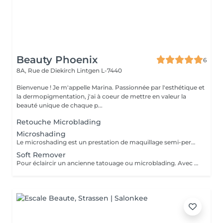
Beauty Phoenix
6
8A, Rue de Diekirch
Lintgen L-7440
Bienvenue ! Je m'appelle Marina. Passionnée par l'esthétique et
la dermopigmentation, j'ai à coeur de mettre en valeur la
beauté unique de chaque p...
Retouche Microblading
Microshading
Le microshading est un prestation de maquillage semi-permanent. Pour sublimer votre regard, harmoniser votre ligne de sourcils. Rendu visuel affect poudrée.
Soft Remover
Pour éclaircir un ancienne tatouage ou microblading. Avec un technique non invasive pour la peau. No! Laser