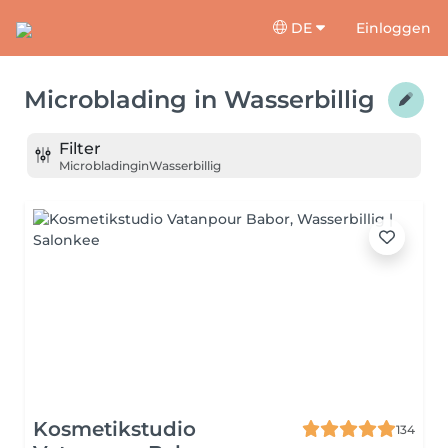
DE
Einloggen
Microblading
in
Wasserbillig
Filter
Microblading
in
Wasserbillig
Kosmetikstudio
134