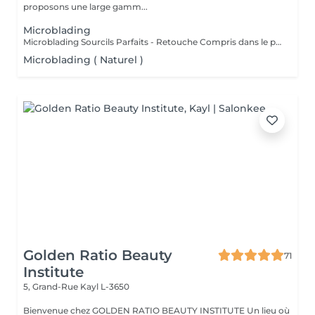
proposons une large gamm...
Microblading
Microblading Sourcils Parfaits - Retouche Compris dans le prix. Un sourcil dessiné avec précision poil à poil, pour un résultat ultra-naturel qui sublime votre regard. Chaque prestation est personnalisée selon la forme de votre visage, votre style et vos envies, pour un effet harmonieux et élégant. Bienfaits : Sourcils pleins et parfaitement dessinés Résultat naturel, comme vos vrais poils Gain de temps au quotidien : fini le maquillage des sourcils Retouche possible pour un effet durable Résultat : un regard sublimé, structuré et naturel, qui attire tous les regards Sur rendez-vous !
Microblading ( Naturel )
Golden Ratio Beauty
71
Institute
5, Grand-Rue
Kayl L-3650
Bienvenue chez GOLDEN RATIO BEAUTY INSTITUTE Un lieu où