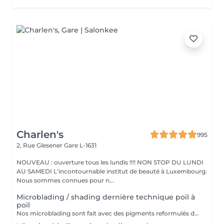
Charlen's
995
2, Rue Glesener
Gare L-1631
NOUVEAU : ouverture tous les lundis !!!! NON STOP DU LUNDI
AU SAMEDI L'incontournable institut de beauté à Luxembourg.
Nous sommes connues pour n...
Microblading / shading dernière technique poil à
poil
Nos microblading sont fait avec des pigments reformulés depuis la loi du 4 janvier 2022 faites nous confiance nous travaillons avec les meilleures marques sur le marché ne vous inquiétez pas pour la couleur et technique on regardera ensemble sur place :) l'épilation au fil est incluse