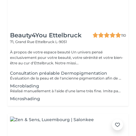
Beauty4You Ettelbruck
110
71, Grand Rue
Ettelbruck L-9051
À propos de votre espace beauté Un univers pensé
exclusivement pour votre beauté, votre sérénité et votre bien-
être au cur d'Ettelbruck. Notre missi...
Consultation préalable Dermopigmentation
Évaluation de la peau et de l'ancienne pigmentation afin de déterminer la faisabilité de la Dermopigmentation. Si nécessaire, un détatouage ou un éclaircissement de la pigmentation existante pourra être recommandé avant la procédure.
Microblading
Réalisé manuellement à l'aide d'une lame très fine. Imite parfaitement les poils naturels pour un résultat hyper-naturel et structuré.
Microshading