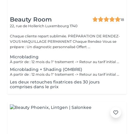
Beauty Room
18
22, rue de Hollerich
Luxembourg 1740
Chaque cliente repart sublimée. PRÉPARATION DE RENDEZ-
VOUS MAQUILLAGE PERMANENT Chaque Rendez-Vous se
prépare : Un diagnostic personnalisé Offert ...
Microblading
À partir de : 12 mois du 1" traitement -> Retour au tarif initial (à voir avec l'artiste selon chaque cas). Chaque cliente repart sublimée: La micropigmentation Microblading des sourcils est une technique innovante qui permet de recréer des sourcils naturels et réalistes. Nos experts artistiques utilisent des pigments spéciaux pour créer subtilement des poils pour les sourcils, et des micro-points pour les sourcils en MicroShading, donnant l'illusion de vrais poils ou d'un effet de couleur harmonieuse pour les sourcils avec la technique du MicroShading poudré. Ces méthodes révolutionnaires sont non invasives et offre des résultats impressionnants. Découvrez la micropigmentation des sourcils Microblading à Luxembourg-gare avec Diana.
Microblading + Shading (OMBRE)
A partir de : 12 mois du 1" traitement -> Retour au tarif initial (à voir avec l'artiste selon chaque cas). Chaque cliente repart sublimée: La micropigmentation des sourcils est une technique innovante qui permet de recréer des sourcils naturels et réalistes. Nos experts artistiques utilisent des pigments spéciaux pour créer subtilement des poils et des micro-points combinés, donnant l'illusion de vrais poils et d'un effet de couleur harmonieuse pour les sourcils avec la technique combinée du Microblading et MicroShading poudré. Ces méthodes révolutionnaires sont non invasives et offre des résultats impressionnants. Découvrez la micropigmentation des sourcils combinés Microblading-Shading à Luxembourg-gare avec Diana.
Les deux retouches fixatrices des 30 jours
comprises dans le prix