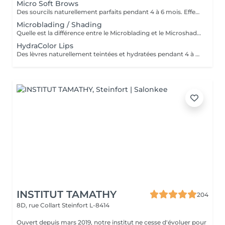
Micro Soft Brows
Des sourcils naturellement parfaits pendant 4 à 6 mois. Effet maquillé léger et élégant, sans engagement lourd. Idéal pour sublimer le regard en toute simplicité.
Microblading / Shading
Quelle est la différence entre le Microblading et le Microshading ? Le Microblading est une technique manuelle de maquillage semi-permanent qui imite parfaitement des poils fins et naturels. Idéal pour combler des zones clairsemées ou redessiner la ligne des sourcils tout en conservant un aspect très naturel. Effet « poil à poil ». Le Microshading, en revanche, utilise une technique de pigmentation par pointillé, similaire à un effet d'ombre ou de dégradé maquillé. Il donne un aspect plus doux, poudré et sophistiqué, idéal pour celles qui aiment un effet maquillage subtil mais structuré. Effet « ombré » ou « poudré ». Quelle technique choisir ? Microblading : pour un effet naturel, sourcils peu fournis ou très fins. Microshading : pour un look maquillé, des sourcils plus nets et définis. Technique mixte (combinée) : les deux techniques sont parfois associées pour un résultat sur mesure, avec poils à l'avant et ombrage à la queue du sourcil. Une consultation personnalisée est toujours recommandée pour déterminer la technique la plus adaptée à votre peau, à vos attentes et à votre style. Souhaitez-vous aussi que eu traduza em português ou adaptar para o público do Lux Studio?
HydraColor Lips
Des lèvres naturellement teintées et hydratées pendant 4 à 6 mois. Effet frais, léger et élégant, sans engagement lourd. Idéal pour un résultat naturel au quotidien.
INSTITUT TAMATHY
204
8D, rue Collart
Steinfort L-8414
Ouvert depuis mars 2019, notre institut ne cesse d'évoluer pour