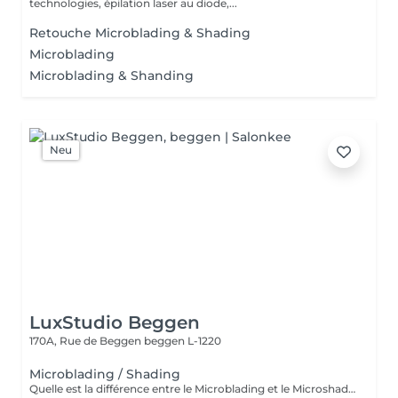
technologies, épilation laser au diode,...
Retouche Microblading & Shading
Microblading
Microblading & Shanding
Neu
LuxStudio Beggen
170A, Rue de Beggen
beggen L-1220
Microblading / Shading
Quelle est la différence entre le Microblading et le Microshading ? Le Microblading est une technique manuelle de maquillage semi-permanent qui imite parfaitement des poils fins et naturels. Idéal pour combler des zones clairsemées ou redessiner la ligne des sourcils tout en conservant un aspect très naturel. Effet « poil à poil ». Le Microshading, en revanche, utilise une technique de pigmentation par pointillé, similaire à un effet d'ombre ou de dégradé maquillé. Il donne un aspect plus doux, poudré et sophistiqué, idéal pour celles qui aiment un effet maquillage subtil mais structuré. Effet « ombré » ou « poudré ». Quelle technique choisir ? Microblading : pour un effet naturel, sourcils peu fournis ou très fins. Microshading : pour un look maquillé, des sourcils plus nets et définis. Technique mixte (combinée) : les deux techniques sont parfois associées pour un résultat sur mesure, avec poils à l'avant et ombrage à la queue du sourcil. Une consultation personnalisée est toujours recommandée pour déterminer la technique la plus adaptée à votre peau, à vos attentes et à votre style. Souhaitez-vous aussi que eu traduza em português ou adaptar para o público do Lux Studio?