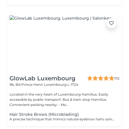
GlowLab Luxembourg
172
9b, Bd Prince Henri
Luxembourg L-1724
Located in the very heart of Luxembourg Hamilius. Easily
accessible by public transport: Bus & tram stop Hamilius.
Convenient parking nearby: - Mo...
Hair Stroke Brows (Microblading)
A precise technique that mimics natural eyebrow hairs using fine strokes for a soft, realistic finish. Ideal for filling gaps, correcting shape, and creating natural density. DURATION & MAINTENANCE: - Results last approximately 8-18 months - A Touch-Up Session is required after 4-6 weeks - Annual refresh is recommended BENEFITS: - Natural hair-like effect - Improved density - Enhanced symmetry - Realistic finish INDICATIONS: - Gaps in brows - Thin or uneven brows - Desire for natural enhancement CONTRAINDICATIONS: - Pregnancy and breastfeeding - Active skin conditions - Open wounds - Oily skin (relative) POST-CARE: - Keep the area dry during healing - Avoid touching or scratching - Use healing products as recommended - Avoid sun and heat