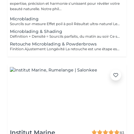
expertise, précision et harmonie s'unissent pour révéler votre
beauté naturelle. Notre phil...
Microblading
Sourcils sur-mesure Effet poil à poil Résultat ultra-naturel Le microblading est une technique de maquillage semi-permanent qui permet de redessiner les sourcils de façon précise et naturelle, en imitant parfaitement l'aspect du poil. À l'aide d'une fine lame composée de micro-aiguilles, des pigments sont implantés manuellement dans la couche superficielle de la peau. Ce soin est idéal pour : restructurer une ligne clairsemée, corriger une asymétrie, gagner du temps au quotidien, sublimer le regard sans maquillage. Résultat : des sourcils harmonieux, élégants et adaptés à la morphologie de votre visage invisiblement travaillés, visiblement magnifiques. La tenue varie de 9 à 18 mois selon le type de peau, le mode de vie et l'entretien.
Microblading & Shading
Définition + Densité = Sourcils parfaits, du matin au soir Ce soin combine deux techniques complémentaires pour un résultat à la fois structuré, doux et sophistiqué : Le microblading (effet poil à poil) recrée chaque poil avec une extrême précision pour redessiner et restructurer la ligne naturelle du sourcil. Le shading (ombrage en dégradé) ajoute de la densité et un effet maquillé très subtil, comme un léger poudré. Cette combinaison est idéale pour les sourcils clairsemés, asymétriques ou manquant de définition, et convient à tous les types de peau, y compris les peaux grasses. Résultat : des sourcils naturels à la base, plus intenses vers la queue, avec un effet make-up no make-up longue durée. Tenue : 12 à 24 mois selon le type de peau et l'entretien.
Retouche Microblading & Powderbrows
Finition Ajustement Longévité La retouche est une étape essentielle pour parfaire le résultat initial du microblading ou des powder brows. Elle permet de : ajuster la forme ou l'intensité, renforcer la couleur, corriger les éventuelles irrégularités liées à la cicatrisation, prolonger la tenue du maquillage semi-permanent. Première retouche recommandée 4 à 8 semaines après la première séance. Ensuite, des retouches annuelles sont conseillées pour entretenir la couleur et la netteté du tracé. Résultat : des sourcils toujours frais, nets et parfaitement définis, sur le long terme. Ce tarif s'applique uniquement aux microbladings & Powderbrows réalisés par notre artiste.
Institut Marine
83