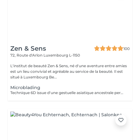
Zen & Sens
100
72, Route d'Arlon
Luxembourg L-1150
L'institut de beauté Zen & Sens, né d'une aventure entre amies
est un lieu convivial et agréable au service de la beauté. Il est
situé à Luxembourg Be...
Microblading
Technique 6D issue d'une gestuelle asiatique ancestrale permettant de restructurer vos sourcils pour un résultat poil à poil plus vrai que nature Prenez rendez vous avec notre experte pour conseils et devis personnalisés.