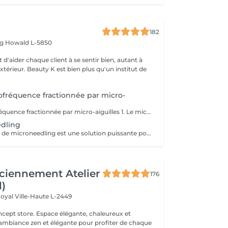
182
rg
Howald L-5850
 d'aider chaque client à se sentir bien, autant à
'extérieur. Beauty K est bien plus qu'un institut de
fréquence fractionnée par micro-
RF Need Radiofréquence fractionnée par micro-aiguilles 1. Le microneedling De très fines micro-aiguilles créent des micro-perforations contrôlées dans la peau. Cela stimule la régénération naturelle, favorise la production de collagène et d'élastine et active les mécanismes de réparation cutanée. 2. La radiofréquence fractionnée (RF) Une énergie thermique est délivrée via les aiguilles directement dans le derme. La chaleur resserre les fibres de collagène existantes, augmente la densité dermique et déclenche une néocollagénèse (formation de nouveau collagène). Bénéfices principaux Raffermissement et effet tenseur immédiat Amélioration de la texture et de l'éclat de la peau Réduction des ridules et rides Atténuation des cicatrices d'acné Réduction visible des pores dilatés Action possible sur certaines vergetures et relâchements cutanés du corps Résultats progressifs et durables grâce à la stimulation biologique Déroulement du soin 1. Application d'une crème anesthésiante locale pour plus de confort 2. Passage de la pièce à main RF Need (personnalisation des paramètres : profondeur des aiguilles, intensité de la RF) 3. Soin apaisant et hydratant post-traitement Sensations : picotements, chaleur diffuse Après la séance : rougeurs et gonflement légers de 24 à 72h
edling
Notre traitement de microneedling est une solution puissante pour traiter l'acné, les taches de pigmentation, les cicatrices, les vergetures, les dommages causés par le soleil, les rides et les ridules. Grâce à des milliers de micro-perforations, ce soin stimule la production de collagène, favorisant la réparation et le rajeunissement de la peau. Pour des résultats optimaux, une cure de trois séances est recommandée. Ce protocole permet à la peau de maximiser son processus naturel de guérison entre chaque séance, aboutissant à une amélioration visible de son apparence et de sa texture. Entamez ce parcours régénératif et découvrez tout le potentiel d'une peau transformée.
ciennement Atelier
176
l)
Royal
Ville-Haute L-2449
 élégante, chaleureux et
 ambiance zen et élégante pour profiter de chaque