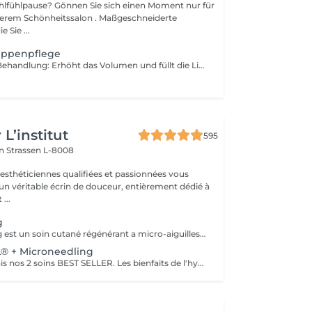
Sie sich einen Moment nur für
Schönheitssalon . Maßgeschneiderte
 Sie ...
Lippenpflege
Die HydraGloss-Behandlung: Erhöht das Volumen und füllt die Lippen auf Pflegt und befeuchtet die Lippen Mildert feine Linien und Fältchen Kontraindikation: - mit aktivem Herpes - offene Wunden - Warzen - andere Probleme der Haut
L’institut
595
on
Strassen L-8008
 esthéticiennes qualifiées et passionnées vous
 un véritable écrin de douceur, entièrement dédié à
...
g
Le microneedling est un soin cutané régénérant a micro-aiguilles permettant de réduire les signes de l'âge et de raviver l'éclat de votre peau, il aide aussi a effacer les traces d'acné, les cicatrices. Un véritable soin qui resserre les pores dilatés , lisse la peau, estimes les rides et ridules grâce au sérum à l'acide hyaluronique. + LED visage et mains
 + Microneedling
Associé désormais nos 2 soins BEST SELLER. Les bienfaits de l'hydrafacial et du Microneedling pour un effet optimale sur votre peau. Une peau saine, propre, un effet GLOW instantanément, action anti-rides.