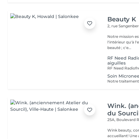
Beauty K
2, rue Sangenbe
Notre mission est
l'intérieur qu'à l
beauté ; c'e...
RF Need Radio
aiguilles
Soin Microne
Wink. (an
du Sourci
25A, Boulevard 
Wink beauty, concept store. Espace
accueillant! Une