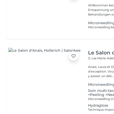
Willkommen bei P
Entspannung und Wohlbefin
Behandlungen ode
Microneedlin
Le Salon 
3, rue Marie-Ade
Anais, Laura et D
d'exception. Vous serez accueillis dans un cadre raffiné et feutré pour
y passer un déli...
Microneedlin
Soin multi-te
+Peeling +Ne
Hydragloss