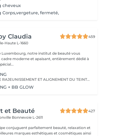
g cheveux
 Corps,vergeture, fermeté,
 by Claudia
459
lle-Haute L-1660
e Luxembourg, notre institut de beauté vous
n cadre moderne et apaisant, entièrement dédié à
re bien-être. Spécial...
ING
PROGRAMME DE RAJEUNISSEMENT ET ALIGNEMENT DU TEINT DE LA PEAU
ING + BB GLOW
rt et Beauté
427
onville
Bonnevoie L-2611
uipe conjuguent parfaitement beauté, relaxation et