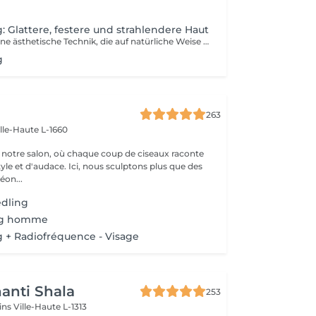
.
: Glattere, festere und strahlendere Haut
Microneedling, eine ästhetische Technik, die auf natürliche Weise die Produktion von Kollagen und Elastin stimuliert. Ideal zur Verbesserung der Hautstruktur, zur Verkleinerung erweiterter Poren, zur Minderung feiner Linien, Aknenarben oder Pigmentflecken. Sanfte und wirksame Methode, geeignet für alle Hauttypen. Professionelle Seren für ein optimales Ergebnis. Individuelle Beratung vor jeder Sitzung.
g
263
ille-Haute L-1660
notre salon, où chaque coup de ciseaux raconte
tyle et d'audace. Ici, nous sculptons plus que des
éon...
edling
ng homme
 + Radiofréquence - Visage
anti Shala
253
cins
Ville-Haute L-1313