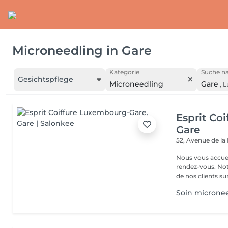
Microneedling
in
Gare
Kategorie
Suche na
Gesichtspflege
Microneedling
Gare
,
L
Esprit Co
Gare
52, Avenue de la
Nous vous accuei
rendez-vous. Not
de nos clients sur 
Soin microne