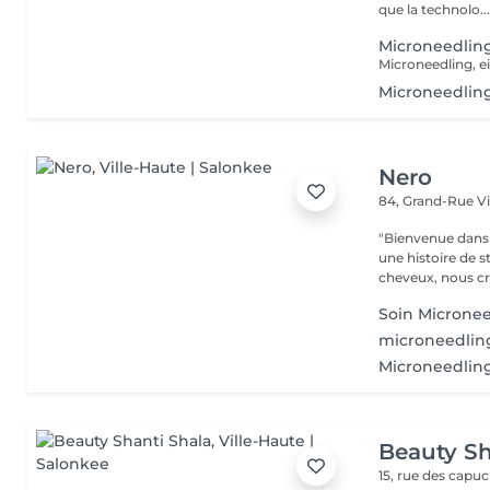
que la technolo..
Microneedling
Microneedlin
Nero
84, Grand-Rue
V
"Bienvenue dans 
une histoire de s
cheveux, nous cr
Soin Microne
microneedli
Microneedling
Beauty Sh
15, rue des capu