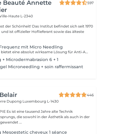
de Beauté Annette
597
ier
Ville-Haute L-2340
 Das Institut befindet sich seit 1970
nd ist offizieller Hoflieferant sowie das älteste
Frequenz mit Micro Needling
Pollogen DIVINE bietet eine absolut wirksame Lösung für Anti-Aging-Behandlungen, aber auch für schwieriger zu behandelnde Bereiche wie Hals, Lippenkonturen und Augen. Es ist eine einzigartige Kombination von 3 medizinisch-ästhetischen Technologien (VoluDerm Microneedling RF + TriFractional + Ultraschall), die die Erneuerung der Dermis und der Epidermis ermöglicht. Das Ergebnis ist signifikant und deutlich sichtbar, die Haut sieht jung aus. Das DIVINE Pollogen bietet mehr Volumen, Reduzierung von Narben, Straffung der Haut und dies ohne Schmerzen, ohne Blutergüsse, ohne Blutungen und ohne Revalidationszeit.
 + Microdermabrasion 6 + 1
el Microneedling + soin raffermissant
Belair
446
ierre Dupong
Luxembourg L-1430
te Technik
sprungs, die sowohl in der Ästhetik als auch in der
ngewendet ...
 Mesoestetic cheveux 1 séance