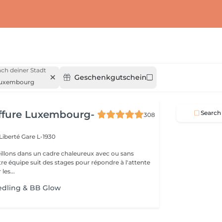
ch deiner Stadt
Geschenkgutschein
uxembourg
iffure Luxembourg-
Search
308
 Liberté
Gare L-1930
llons dans un cadre chaleureux avec ou sans
re équipe suit des stages pour répondre à l'attente
les...
edling & BB Glow