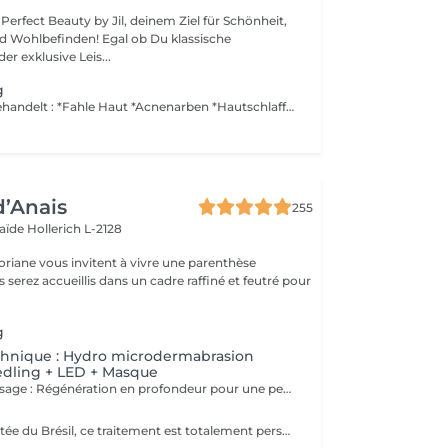
erfect Beauty by Jil, deinem Ziel für Schönheit,
den! Egal ob Du klassische
r exklusive Leis...
g
Microneedling behandelt : *Fahle Haut *Acnenarben *Hautschlaffheit *Kleine Fältchen und Falten *Pigment_, Alters_ und Schwangerschaftsflecken *Eliminiert die schwarzen Punkte *Verengt die Poren und glättet die Haut *Tiefgreifende Hydrierung *Aktiviert die Blutzirkulation *Aktiviert die Zellerneuerung *Besseres Einschleusen von Produkten *Revitalizierend *Regt den Heilungsprozess an Der Heilungprozess der Haut braucht 10-14 Tage, deshalb emphehlen wir den Kauf einer schützenden Creme und einer Spf50 Creme (Germaine di Capuccini) für die Pflege zu Hause. Um keine Pigmentflecken von den Sonnenstrahlen zu bekommen is Spf50 sehr wichtig. Kontraindikationen : *Schwanger, Stillen *Exzema, Psoriasis *Verbrennungen *Personen mit einer Krebserkrankung Post Microneedling : * Kein Wasser während 12 Stunden *Kein Make-up während 24-48 Stunden *Keine Sonne und Solarium während 2 WOCHEN *Kein Peeling und Laser während 2 WOCHEN
d’Anais
255
laïde
Hollerich L-2128
oriane vous invitent à vivre une parenthèse
g
chnique : Hydro microdermabrasion
edling + LED + Masque
Microneedling Visage : Régénération en profondeur pour une peau visiblement transformée Le microneedling est un soin de revitalisation cutanée non invasif qui consiste à créer de microperforations contrôlées à l'aide d'un stylo électrique doté de fines aiguilles stériles. Ces microperforations stimulent naturellement la production de collagène et d'élastine, déclenchant un processus de régénération cellulaire intense. AVANTAGES DU SOIN - Atténue les ridules et les rides - Réduit les cicatrices d'acné et les imperfections - Améliore la fermeté et l'élasticité de la peau - Estompe les taches pigmentaires et le teint irrégulier - Resserre les pores dilatés - Apporte de l'éclat et un effet peau neuve Le microneedling peut être personnalisé selon les besoins grâce à l'application de sérums ciblés (acide hyaluronique, vitamine C, peptides, etc.) qui pénètrent plus profondément grâce aux microcanaux créés. CONTRE INDICATIONS - Grossesse, allaitement - Pas d'exposition solaire 48h avant et 7 jours après le soin - Traitement lourd par chimio (attendre 1 an) et par antibiotique ou Roaccutane et dérivé (attendre 6 mois) - Prise d'anticoagulant - Maladie auto-immune (diabète, maladie mal contrôlée, ...) - Injection botox (attendre 2 semaines) et de produits de comblement (attendre 4 semaines) - Prise d'anti-inflammatoire pendant plus de 5 jours - Acné active - Cicatrices chéloïdes
Technique importée du Brésil, ce traitement est totalement personnalisé. Peu invasif, il est profond et spécifiquement conçu pour les lèvres. Ce soin consiste à faire pénétrer des actifs dont l'acide hyaluronique pour donner du volume, combler, repulper, hydrater et nourrir les lèvres, à l'aide de micro ou nano aiguilles qui grâce à leur passage dans la lèvre, permettent de stimuler le métabolisme de régénération cellulaire, favorisant ainsi la synthèse naturelle de collagène et élastine.