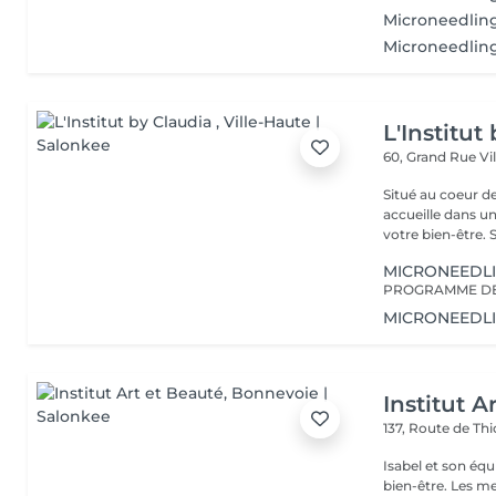
Microneedlin
Microneedling
L'Institut
60, Grand Rue
Vi
Situé au coeur d
accueille dans u
vot
MICRONEEDL
MICRONEEDL
Institut A
137, Route de Thi
Isabel et son éq
bien-être. Les meilleures marques esthétiques et cosmétiques ainsi