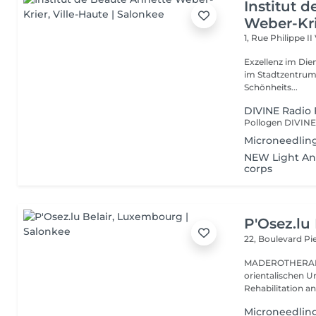
Institut 
Weber-Kr
1, Rue Philippe II
Exzellenz im Dienst der Schönheit!
im Stadtzentrum u
Schönheits...
DIVINE Radio 
Microneedling
NEW Light Ang
corps
P'Osez.lu 
22, Boulevard P
MADEROTHERAPIE Es ist eine tausend Jahre al
orientalischen Ur
Rehabilitation a
Microneedling