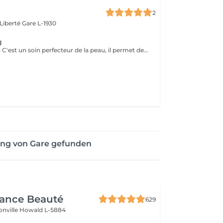
2
 Liberté
Gare L-1930
g
Le Microneedling C'est un soin perfecteur de la peau, il permet de corriger les imperfections et d'améliorer les signes de l'âge. Cette technique consiste à microperforer les différentes couches de derme pour améliorer les imperfections de votre peau et les signes de l'âge. Renouvellementcellulaire Production de collagène - Production d' élastine - Teint terne - Manque de fermeté - Cicatrices d'acné - Pores dilatés - Réguler les excès de sébum - Traitement des tâches brunes Pour des résultats visibles et durables, il est recommandé réaliser 4 à 5 séances en fonction du besoin. Le microneedling est légèrement douloureux. La sensation varie en fonction du niveau de sensibilité de chacun. Il peut arriver que de petits saignements apparaissent . La peau sera généralement rouge et sensible dans les 24 à 48 heures qui suivent le soin du visage. Les contres-indications -Les femmes enceintes -Les personnes sous traitement anti-inflammatoires ou anticoagulents. -Les peaux avec des lésions non cicatrisées comme de l'acné, de l'herpès ou des plaies. -Les personnes souffrant de maladies auto-immunes. - L'exposition au soleil sont à proscrire durant la semaine qui suit le soin. - L'application d'un SPF indice 50 est à recommandée.
ung von Gare gefunden
gance Beauté
629
onville
Howald L-5884