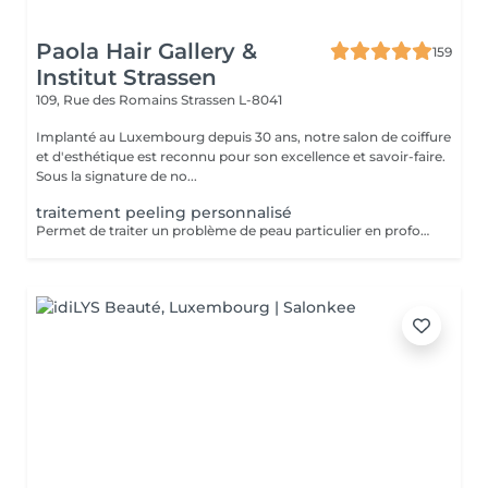
Paola Hair Gallery &
159
Institut Strassen
109, Rue des Romains
Strassen L-8041
Implanté au Luxembourg depuis 30 ans, notre salon de coiffure
et d'esthétique est reconnu pour son excellence et savoir-faire.
Sous la signature de no...
traitement peeling personnalisé
Permet de traiter un problème de peau particulier en profondeur par exfoliation, sans traumatisme important pour la peau. Avec quatre produits domicile. Fréquence toutes les deux semaines. Exposition au soleil interdite sans protection pendant la durée du traitement. Tous nos soins et traitements sont mixtes hommes et femmes. Les traitements en cure sont valables six mois. Sur conseil de votre esthéticienne, des combinaisons de soins et de traitements sont possibles, afin d'obtenir un résultat optimal. Attention certain traitements nécessitent des explications préalables ainsi qu'une commande spécifique des coffrets et de soins personnalisés.