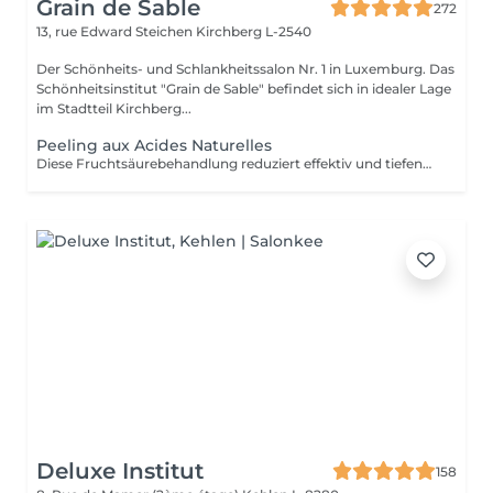
Grain de Sable
272
13, rue Edward Steichen
Kirchberg L-2540
Der Schönheits- und Schlankheitssalon Nr. 1 in Luxemburg. Das
Schönheitsinstitut "Grain de Sable" befindet sich in idealer Lage
im Stadtteil Kirchberg...
Peeling aux Acides Naturelles
Diese Fruchtsäurebehandlung reduziert effektiv und tiefenwirksam Unreinheiten wie Narben, Pickel, Pigmentflecken, feine Linien und Fältchen etc. Es ist perfekt für alle Hauttypen geeignet, auch für die empfindlichsten! Diese Behandlung beschleunigt die Zellerneuerung, reduziert die Zeichen der Hautalterung und sorgt dank ihrer 5 verschiedenen Formulierungen mit 30 % Fruchtsäuren für eine neue, glatte Haut und einen strahlenden Teint.
Deluxe Institut
158