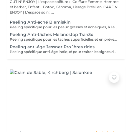
CUT N' ENJOY | L'espace coiffure : . Coiffure Femme, Homme
et barber, Enfant. . Botox, Génoma, Lissage Brésilien. CARE N'
ENJOY | L'espace soin : ...
Peeling Anti-acné Blemiskin
Peeling spécifique pour les peaux grasses et acnéiques, à l'effet kératolytique, comédolytique, anti-inflammatoire et antibactérien. Unifie la texture et le teint de la peau, favorise le contrôle de la sécrétion de sébum et diminue la taille des pores. Séances recommandées: 5 séances à intervalles de 15 jours. Un entretien mensuel est ensuite recommandé. Important : il est indispensable de préparer votre peau 15 jours au préalable avec une routine mesoestetic adaptée.
Peeling Anti-tâches Melanostop Tran3x
Peeling spécifique pour les taches superficielles et en prévention, qui accélère le renouvellement épidermique en vue de l'élimination de la mélanine superficielle. Il fournit une amélioration visible du teint et de la luminosité. Séances recommandées: 3 à 5 séances à intervalles de 15 jours Un entretien mensuel est ensuite recommandé Important : il est indispensable de préparer votre peau 15 jours au préalable avec une routine mesoestetic adaptée
Peeling anti-âge Jessner Pro 1ères rides
Peeling spécifique anti-âge indiqué pour traiter les signes du vieillissement. Retexturise et atténue les rides et les lignes d'expression, améliore la fermeté, revitalise la peau et lui apporte de la luminosité. Séances recommandées: 3 à 5 séances à intervalles de 15 jours Un entretien mensuel est ensuite recommandé Important : il est indispensable de préparer votre peau 15 jours au préalable avec une routine mesoestetic adaptée