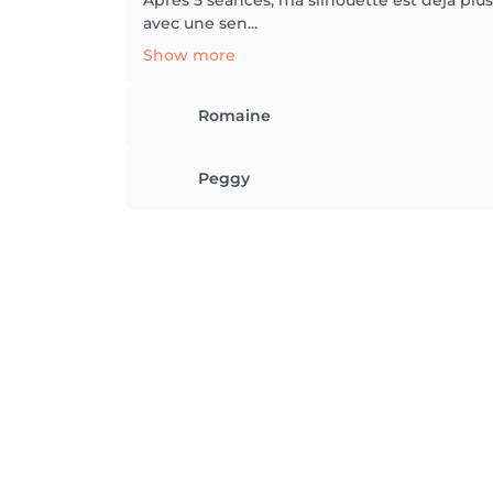
Après 5 séances, ma silhouette est déjà plu
avec une sen...
Show more
Romaine
Peggy