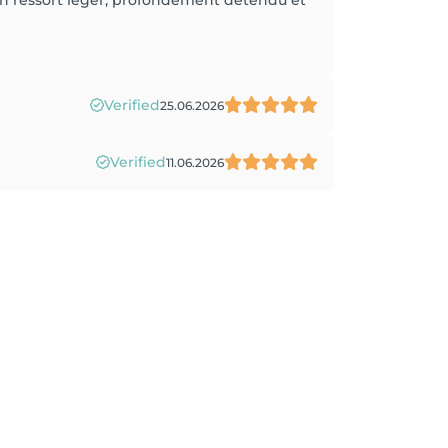
 on ressort léger, profondément détendu et
Verified
25.06.2026
Verified
11.06.2026