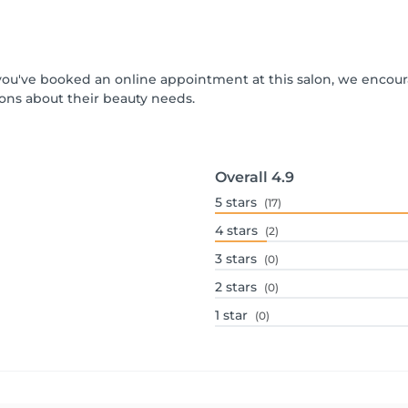
If you've booked an online appointment at this salon, we encou
ons about their beauty needs.
Overall
4.9
5
stars
(17)
4
stars
(2)
3
stars
(0)
2
stars
(0)
1
star
(0)