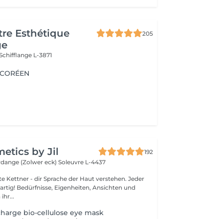
re Esthétique
205
ge
Schifflange L-3871
G CORÉEN
tics by Jil
192
erdange (Zolwer eck)
Soleuvre L-4437
Kettner - dir Sprache der Haut verstehen. Jeder
gartig! Bedürfnisse, Eigenheiten, Ansichten und
ihr...
charge bio-cellulose eye mask