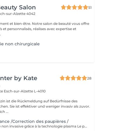
eauty Salon
51
sch-sur-Alzette 4042
ement et bien-être. Notre salon de beauté vous offre
fs et personnalisés, réalises avec expertise et
.
ie non chirurgicale
nter by Kate
28
n
tte
Esch-sur-Alzette L-4010
zin ist die Rückmeldung auf Bedürfnisse des
n. Sie ist effektiver und weniger invasiv als zuvor.
ch ...
éance /Correction des paupières /
Plexr® : chirurgie non invasive grâce à la technologie plasma Le premier appareil plasma au monde utilisé en médecine esthétique, breveté internationalement. Une technique de médecine esthétique dédiée aux traitements non invasifs d'excès de peau, dans des indications esthétiques et dermatologiques. Cet appareil permet de réaliser des actes esthétiques, auparavant réalisés uniquement par la chirurgie. Sa très grande précision, cible le traitement de manière très localisée sans endommager les tissus environnants. Indications : - Correction des paupières : inférieures et supérieures - Rides : Code barres, pattes d'oies, plis pré-auriculaires, péribuccales, plis du coup, relâchement cutané - Cicatrices : acné, chéloïde - Taches localisées : lentigos, éphélides, vieillesse - Actes dermatologiques : verrues, angiomes, xanthélasma, fibromes, herpès simplex, hyperkératose Le tarif est variable selon la zone à traiter. Consultation et diagnostic gratuit avant traitement.