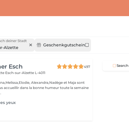
ch deiner Stadt
Geschenkgutschein
r-Alzette
her Esch
Search
497
ette
Esch-sur-Alzette L-4011
ina,Melissa,Elodie, Alexandra,Nadège et Maja sont
s accueillir dans la bonne humeur toute la semaine
.
des yeux