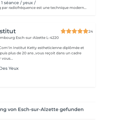
1 séance / yeux /
Le microneedling par radiofréquence est une technique moderne qui associe des micro-injections cutanées à un chauffage simultané des couches profondes de la peau grâce aux ondes radio (RF). Réalisé autour des yeux, ce traitement utilise de fines micro-aiguilles stériles qui pénètrent l'épiderme et diffusent la chaleur directement dans le derme, stimulant ainsi les processus de régénération et de réparation. Cette technologie permet de : - raffermir la peau des paupières et des cernes, - atténuer les ridules (y compris les pattes d'oie), - améliorer l'élasticité et la fermeté de la peau, et réduire les cernes et les poches sous les yeux.
stitut
24
uxembourg
Esch-sur-Alzette L-4220
etty estheticienne diplômée et
uis plus de 20 ans ,vous reçoit dans un cadre
 vous...
 Des Yeux
ng von Esch-sur-Alzette gefunden