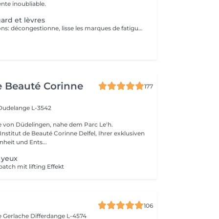
te inoubliable.
gard et lèvres
Soin double actions: décongestionne, lisse les marques de fatigue et repulpe les lèvres
de Beauté Corinne
177
Dudelange L-3542
e von Düdelingen, nahe dem Parc Le'h.
stitut de Beauté Corinne Delfel, Ihrer exklusiven
nheit und Ents...
 yeux
tch mit lifting Effekt
106
e Gerlache
Differdange L-4574