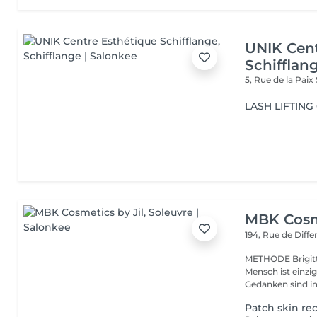
UNIK Cent
Schifflan
5, Rue de la Paix
LASH LIFTIN
MBK Cosme
194, Rue de Diff
METHODE Brigitte 
Mensch ist einzi
Gedanken sind in 
Patch skin re