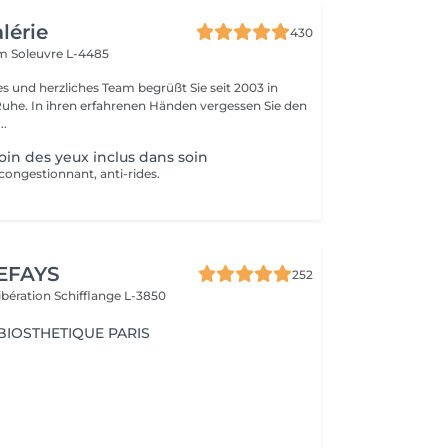
alérie
430
em
Soleuvre L-4485
es und herzliches Team begrüßt Sie seit 2003 in
Ruhe. In ihren erfahrenen Händen vergessen Sie den
..
in des yeux inclus dans soin
congestionnant, anti-rides.
EFAYS
252
Libération
Schifflange L-3850
 BIOSTHETIQUE PARIS