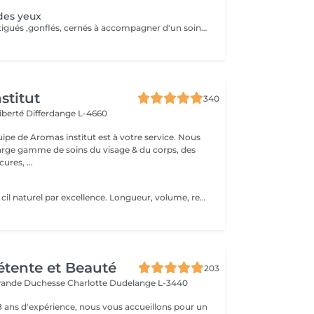
des yeux
pour des yeux fatigués ,gonflés, cernés à accompagner d'un soin visage de préférence
stitut
340
Liberté
Differdange L-4660
uipe de Aromas institut est à votre service. Nous
rge gamme de soins du visage & du corps, des
res, ...
Traitement sur le cil naturel par excellence. Longueur, volume, rehaussement et intensité de la couleur des cils est la promesse du Keratin lash. Un effet d'optique se produit : des cils plus longs, épais et dense pour un regard sophistiqué au naturel. La tenue est entre 3 semaines et 1 mois et demi. Nous vous prions de bien vouloir respecter votre rendez-vous. En prenant rendez-vous, vous occupez une place, dont une autre personne aurait éventuellement besoin. Tout rendez-vous non annulé 24h en avance, est susceptible d'être facturé. (Si vous ne pouvez pas vous présenter à votre RDV, proposez-le éventuellement à un proche ou à un ami) Toute l'équipe de Aromas Institut vous remercie pour votre respect et votre compréhension.
Détente et Beauté
203
rande Duchesse Charlotte
Dudelange L-3440
18 ans d'expérience, nous vous accueillons pour un