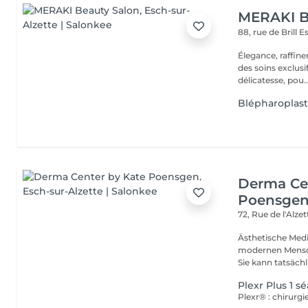
MERAKI B
88, rue de Brill
E
Élegance, raffin
des soins exclusi
délicatesse, pou..
Blépharoplast
Derma Ce
Poensge
72, Rue de l'Alze
Ästhetische Medi
modernen Mensche
Sie kann tatsächli
Plexr Plus 1 s