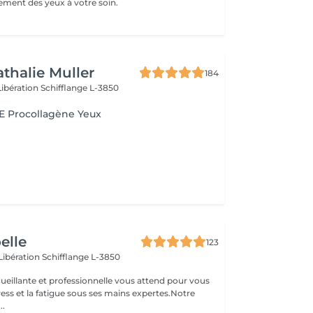
tement des yeux à votre soin.
athalie Muller
184
Libération
Schifflange L-3850
 Procollagène Yeux
oelle
123
 Libération
Schifflange L-3850
ueillante et professionnelle vous attend pour vous
stress et la fatigue sous ses mains expertes.Notre
..