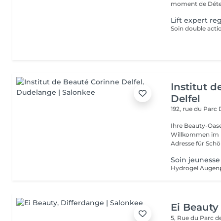
moment de Déten
Lift expert re
Institut 
Delfel
192, rue du Parc
Ihre Beauty-Oas
Willkommen im In
Adresse für Schö
Soin jeunesse
Hydrogel Augenpa
Ei Beauty
5, Rue du Parc d