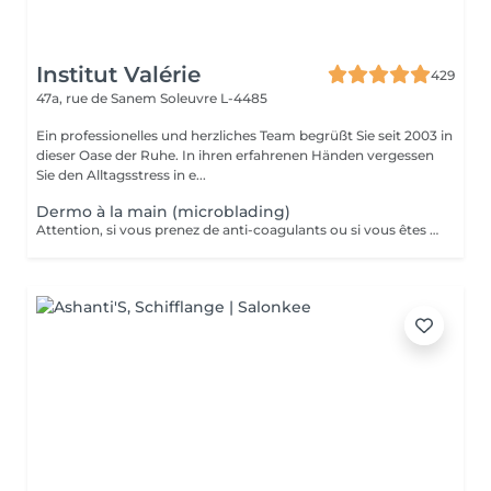
Institut Valérie
429
47a, rue de Sanem
Soleuvre L-4485
Ein professionelles und herzliches Team begrüßt Sie seit 2003 in
dieser Oase der Ruhe. In ihren erfahrenen Händen vergessen
Sie den Alltagsstress in e...
Dermo à la main (microblading)
Attention, si vous prenez de anti-coagulants ou si vous êtes diabétiques, veuillez d'abord nous consulter par téléphone avant de prendre rendez-vous!! Redessine vos sourcils avec des pigments naturels qui tiennent entre 10 et 12 mois il est conseillé de le faire uniquement dans les périodes non ensoleillées et 5-6 semaines avant un départ en vacances afin que la tenue soit au maximum!