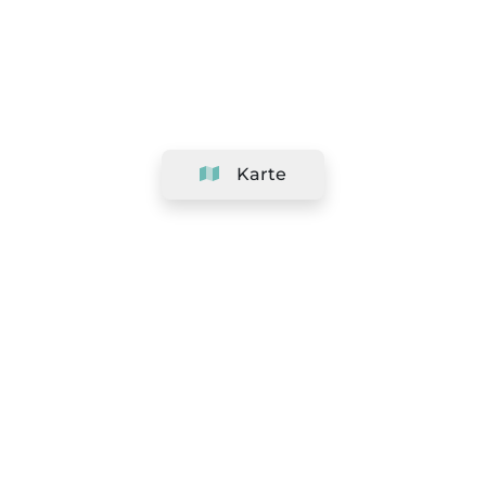
Karte
Unternehmen
Support
Team
&
Jobs
Ihr Geschäft hinzufügen
Rechtlich