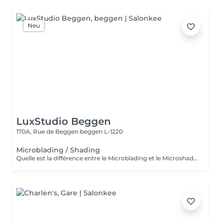
Neu
LuxStudio Beggen
170A, Rue de Beggen
beggen L-1220
Microblading / Shading
Quelle est la différence entre le Microblading et le Microshading ? Le Microblading est une technique manuelle de maquillage semi-permanent qui imite parfaitement des poils fins et naturels. Idéal pour combler des zones clairsemées ou redessiner la ligne des sourcils tout en conservant un aspect très naturel. Effet « poil à poil ». Le Microshading, en revanche, utilise une technique de pigmentation par pointillé, similaire à un effet d'ombre ou de dégradé maquillé. Il donne un aspect plus doux, poudré et sophistiqué, idéal pour celles qui aiment un effet maquillage subtil mais structuré. Effet « ombré » ou « poudré ». Quelle technique choisir ? Microblading : pour un effet naturel, sourcils peu fournis ou très fins. Microshading : pour un look maquillé, des sourcils plus nets et définis. Technique mixte (combinée) : les deux techniques sont parfois associées pour un résultat sur mesure, avec poils à l'avant et ombrage à la queue du sourcil. Une consultation personnalisée est toujours recommandée pour déterminer la technique la plus adaptée à votre peau, à vos attentes et à votre style. Souhaitez-vous aussi que eu traduza em português ou adaptar para o público do Lux Studio?