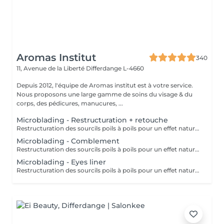
Aromas Institut
340
11, Avenue de la Liberté
Differdange L-4660
Depuis 2012, l'équipe de Aromas institut est à votre service.
Nous proposons une large gamme de soins du visage & du
corps, des pédicures, manucures, ...
Microblading - Restructuration + retouche
Restructuration des sourcils poils à poils pour un effet naturel. Utilisation de pigment d'origine naturel & Bio. Nous vous prions de bien vouloir respecter votre rendez-vous. En prenant rendez-vous, vous occupez une place, dont une autre personne aurait éventuellement besoin. Tout rendez-vous non annulé 24h en avance, est susceptible d'être facturé. (Si vous ne pouvez pas vous présenter à votre RDV, proposez-le éventuellement à un proche ou à un ami) Toute l'équipe de Aromas Institut vous remercie pour votre respect et votre compréhension.
Microblading - Comblement
Restructuration des sourcils poils à poils pour un effet naturel. Utilisation de pigment d'origine naturel & Bio. Nous vous prions de bien vouloir respecter votre rendez-vous. En prenant rendez-vous, vous occupez une place, dont une autre personne aurait éventuellement besoin. Tout rendez-vous non annulé 24h en avance, est susceptible d'être facturé. (Si vous ne pouvez pas vous présenter à votre RDV, proposez-le éventuellement à un proche ou à un ami) Toute l'équipe de Aromas Institut vous remercie pour votre respect et votre compréhension.
Microblading - Eyes liner
Restructuration des sourcils poils à poils pour un effet naturel. Utilisation de pigment d'origine naturel & Bio. Nous vous prions de bien vouloir respecter votre rendez-vous. En prenant rendez-vous, vous occupez une place, dont une autre personne aurait éventuellement besoin. Tout rendez-vous non annulé 24h en avance, est susceptible d'être facturé. (Si vous ne pouvez pas vous présenter à votre RDV, proposez-le éventuellement à un proche ou à un ami) Toute l'équipe de Aromas Institut vous remercie pour votre respect et votre compréhension.