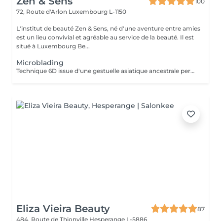
Zen & Sens
100
72, Route d'Arlon
Luxembourg L-1150
L'institut de beauté Zen & Sens, né d'une aventure entre amies
est un lieu convivial et agréable au service de la beauté. Il est
situé à Luxembourg Be...
Microblading
Technique 6D issue d'une gestuelle asiatique ancestrale permettant de restructurer vos sourcils pour un résultat poil à poil plus vrai que nature Prenez rendez vous avec notre experte pour conseils et devis personnalisés.
Eliza Vieira Beauty
87
484, Route de Thionville
Hesperange L-5886