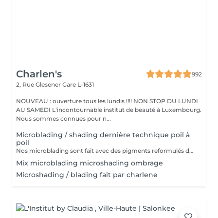
Charlen's
992
2, Rue Glesener
Gare L-1631
NOUVEAU : ouverture tous les lundis !!!! NON STOP DU LUNDI
AU SAMEDI L'incontournable institut de beauté à Luxembourg.
Nous sommes connues pour n...
Microblading / shading dernière technique poil à
poil
Nos microblading sont fait avec des pigments reformulés depuis la loi du 4 janvier 2022 faites nous confiance nous travaillons avec les meilleures marques sur le marché ne vous inquiétez pas pour la couleur et technique on regardera ensemble sur place :) l'épilation au fil est incluse
Mix microblading microshading ombrage
Microshading / blading fait par charlene