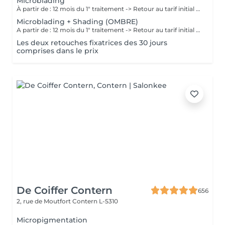
Microblading
À partir de : 12 mois du 1" traitement -> Retour au tarif initial (à voir avec l'artiste selon chaque cas). Chaque cliente repart sublimée: La micropigmentation Microblading des sourcils est une technique innovante qui permet de recréer des sourcils naturels et réalistes. Nos experts artistiques utilisent des pigments spéciaux pour créer subtilement des poils pour les sourcils, et des micro-points pour les sourcils en MicroShading, donnant l'illusion de vrais poils ou d'un effet de couleur harmonieuse pour les sourcils avec la technique du MicroShading poudré. Ces méthodes révolutionnaires sont non invasives et offre des résultats impressionnants. Découvrez la micropigmentation des sourcils Microblading à Luxembourg-gare avec Diana.
Microblading + Shading (OMBRE)
A partir de : 12 mois du 1" traitement -> Retour au tarif initial (à voir avec l'artiste selon chaque cas). Chaque cliente repart sublimée: La micropigmentation des sourcils est une technique innovante qui permet de recréer des sourcils naturels et réalistes. Nos experts artistiques utilisent des pigments spéciaux pour créer subtilement des poils et des micro-points combinés, donnant l'illusion de vrais poils et d'un effet de couleur harmonieuse pour les sourcils avec la technique combinée du Microblading et MicroShading poudré. Ces méthodes révolutionnaires sont non invasives et offre des résultats impressionnants. Découvrez la micropigmentation des sourcils combinés Microblading-Shading à Luxembourg-gare avec Diana.
Les deux retouches fixatrices des 30 jours
comprises dans le prix
De Coiffer Contern
656
2, rue de Moutfort
Contern L-5310
Micropigmentation