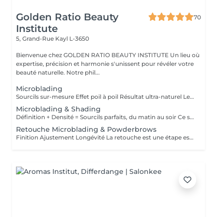
Golden Ratio Beauty
70
Institute
5, Grand-Rue
Kayl L-3650
Bienvenue chez GOLDEN RATIO BEAUTY INSTITUTE Un lieu où
expertise, précision et harmonie s'unissent pour révéler votre
beauté naturelle. Notre phil...
Microblading
Sourcils sur-mesure Effet poil à poil Résultat ultra-naturel Le microblading est une technique de maquillage semi-permanent qui permet de redessiner les sourcils de façon précise et naturelle, en imitant parfaitement l'aspect du poil. À l'aide d'une fine lame composée de micro-aiguilles, des pigments sont implantés manuellement dans la couche superficielle de la peau. Ce soin est idéal pour : restructurer une ligne clairsemée, corriger une asymétrie, gagner du temps au quotidien, sublimer le regard sans maquillage. Résultat : des sourcils harmonieux, élégants et adaptés à la morphologie de votre visage invisiblement travaillés, visiblement magnifiques. La tenue varie de 9 à 18 mois selon le type de peau, le mode de vie et l'entretien.
Microblading & Shading
Définition + Densité = Sourcils parfaits, du matin au soir Ce soin combine deux techniques complémentaires pour un résultat à la fois structuré, doux et sophistiqué : Le microblading (effet poil à poil) recrée chaque poil avec une extrême précision pour redessiner et restructurer la ligne naturelle du sourcil. Le shading (ombrage en dégradé) ajoute de la densité et un effet maquillé très subtil, comme un léger poudré. Cette combinaison est idéale pour les sourcils clairsemés, asymétriques ou manquant de définition, et convient à tous les types de peau, y compris les peaux grasses. Résultat : des sourcils naturels à la base, plus intenses vers la queue, avec un effet make-up no make-up longue durée. Tenue : 12 à 24 mois selon le type de peau et l'entretien.
Retouche Microblading & Powderbrows
Finition Ajustement Longévité La retouche est une étape essentielle pour parfaire le résultat initial du microblading ou des powder brows. Elle permet de : ajuster la forme ou l'intensité, renforcer la couleur, corriger les éventuelles irrégularités liées à la cicatrisation, prolonger la tenue du maquillage semi-permanent. Première retouche recommandée 4 à 8 semaines après la première séance. Ensuite, des retouches annuelles sont conseillées pour entretenir la couleur et la netteté du tracé. Résultat : des sourcils toujours frais, nets et parfaitement définis, sur le long terme. Ce tarif s'applique uniquement aux microbladings & Powderbrows réalisés par notre artiste.