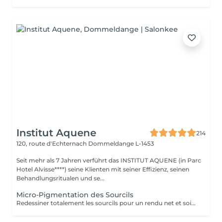
Institut Aquene
214
120, route d'Echternach
Dommeldange L-1453
Seit mehr als 7 Jahren verführt das INSTITUT AQUENE (in Parc
Hotel Alvisse****) seine Klienten mit seiner Effizienz, seinen
Behandlungsritualen und se...
Micro-Pigmentation des Sourcils
Redessiner totalement les sourcils pour un rendu net et soigné, cela devient simple avec la micro-pigmentation. Tous les sourcils, qu'ils soient clairsemés, trop courts, trop long ou inexistants trouvent leur courbe parfaite. Les sourcils sont un élément majeur de nos expressions. La micro-pigmentation vous permet de jouir de la forme adéquate pour sublimer vos sourcils.