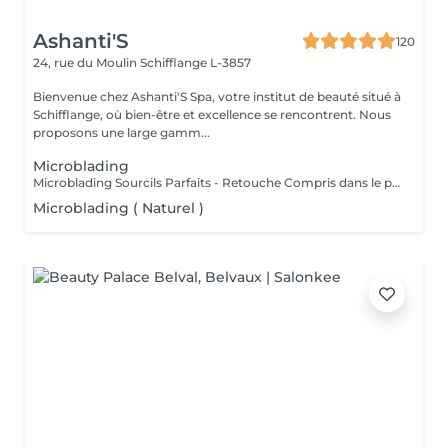
Ashanti'S
120
24, rue du Moulin
Schifflange L-3857
Bienvenue chez Ashanti'S Spa, votre institut de beauté situé à
Schifflange, où bien-être et excellence se rencontrent. Nous
proposons une large gamm...
Microblading
Microblading Sourcils Parfaits - Retouche Compris dans le prix. Un sourcil dessiné avec précision poil à poil, pour un résultat ultra-naturel qui sublime votre regard. Chaque prestation est personnalisée selon la forme de votre visage, votre style et vos envies, pour un effet harmonieux et élégant. Bienfaits : Sourcils pleins et parfaitement dessinés Résultat naturel, comme vos vrais poils Gain de temps au quotidien : fini le maquillage des sourcils Retouche possible pour un effet durable Résultat : un regard sublimé, structuré et naturel, qui attire tous les regards Sur rendez-vous !
Microblading ( Naturel )