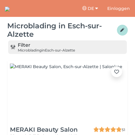
DE
Einloggen
Microblading
in
Esch-sur-
Alzette
Filter
Microblading
in
Esch-sur-Alzette
MERAKI Beauty Salon
51