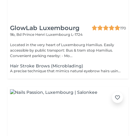
GlowLab Luxembourg
170
9b, Bd Prince Henri
Luxembourg L-1724
Located in the very heart of Luxembourg Hamilius. Easily
accessible by public transport: Bus & tram stop Hamilius.
Convenient parking nearby: - Mo...
Hair Stroke Brows (Microblading)
A precise technique that mimics natural eyebrow hairs using fine strokes for a soft, realistic finish. Ideal for filling gaps, correcting shape, and creating natural density. DURATION & MAINTENANCE: - Results last approximately 8-18 months - A Touch-Up Session is required after 4-6 weeks - Annual refresh is recommended BENEFITS: - Natural hair-like effect - Improved density - Enhanced symmetry - Realistic finish INDICATIONS: - Gaps in brows - Thin or uneven brows - Desire for natural enhancement CONTRAINDICATIONS: - Pregnancy and breastfeeding - Active skin conditions - Open wounds - Oily skin (relative) POST-CARE: - Keep the area dry during healing - Avoid touching or scratching - Use healing products as recommended - Avoid sun and heat