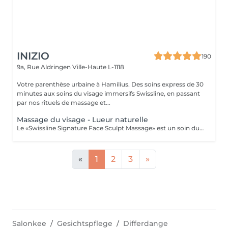
INIZIO
190
9a, Rue Aldringen
Ville-Haute L-1118
Votre parenthèse urbaine à Hamilius. Des soins express de 30
minutes aux soins du visage immersifs Swissline, en passant
par nos rituels de massage et...
Massage du visage - Lueur naturelle
Le «Swissline Signature Face Sculpt Massage» est un soin du visage extrêmement innovant, original et technique. Ce traitement rythmé, à la fois profond et relaxant, combine travail respiratoire, drainage lymphatique manuel (MLD), relâchement musculaire et manipulation fasciale, associés aux techniques de modelage avancées caractéristiques d'Anna Tsankova. Le soin stimule le drainage lymphatique et la circulation, soulage les tensions musculaires, affine les contours du visage et réactive la production de collagène. Ce traitement innovant donne aux clients la sensation que leur visage s'est «ouvert», débarrassé de ses blocages, avec un effet de remise en forme visible, des rides d'expression lissées et une circulation améliorée, pour un teint renouvelé et une véritable éclat.
«
1
2
3
»
Salonkee
Gesichtspflege
Differdange