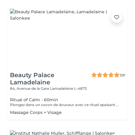
Beauty Palace
391
Lamadelaine
84, Avenue de la Gare
Lamadelaine L-4873
Ritual of Calm - 60min
Plongez dans un cocon de douceur avec ce rituel apaisant de 60 minutes, conçu pour relâcher les tensions accumulées et calmer l'agitation mentale. Ce soin associe un massage doux et ciblé du cuir chevelu à des manuvres manuelles sur la nuque et les épaules, pour une relaxation physique immédiate. Grâce à l'aromathérapie et à une ambiance enveloppante, ce rituel stimule la circulation sanguine, dégage les tensions crâniennes et procure une sensation de clarté et de légèreté. Les cheveux sont également séchés à la fin du soin, pour un retour à votre quotidien en toute élégance.
Massage Corps + Visage