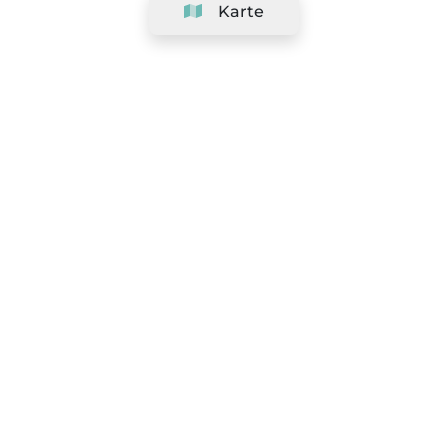
Karte
Unternehmen
Support
Team
&
Jobs
Ihr Geschäft hinzufügen
Rechtlich
Widerrufsrecht ausüben
AGBs
Datenschutz-Politik