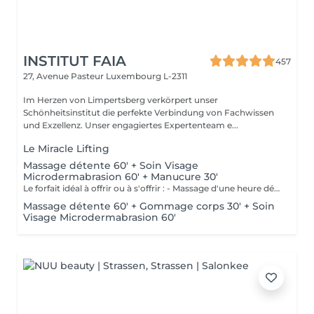
INSTITUT FAIA
457
27, Avenue Pasteur
Luxembourg L-2311
Im Herzen von Limpertsberg verkörpert unser
Schönheitsinstitut die perfekte Verbindung von Fachwissen
und Exzellenz. Unser engagiertes Expertenteam e...
Le Miracle Lifting
Massage détente 60' + Soin Visage
Microdermabrasion 60' + Manucure 30'
Le forfait idéal à offrir ou à s'offrir : - Massage d'une heure détente. - Soin visage d'une heure adapté au type de peau comprenant démaquillage, gommage, extraction des comédons, massage, masque et crème de soin. - Manucure comprenant le limage, la pousse et coupe des cuticules, gommage et massage avec crème de soin. Base transparente comprise si souhaitée.
Massage détente 60' + Gommage corps 30' + Soin
Visage Microdermabrasion 60'