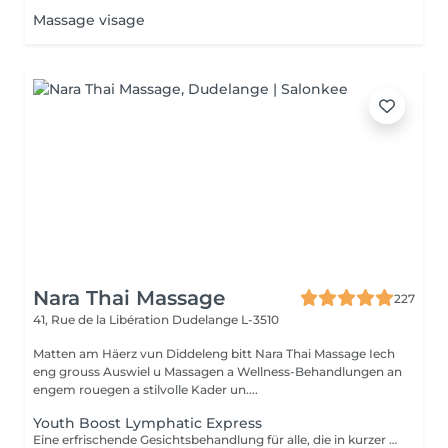
Massage visage
Nara Thai Massage
227
41, Rue de la Libération
Dudelange L-3510
Matten am Häerz vun Diddeleng bitt Nara Thai Massage Iech
eng grouss Auswiel u Massagen a Wellness-Behandlungen an
engem rouegen a stilvolle Kader un....
Youth Boost Lymphatic Express
Eine erfrischende Gesichtsbehandlung für alle, die in kurzer Zeit sichtbare Ergebnisse erzielen möchten. Reinigung, Peeling und gezielte Pflege sorgen für ein frisches, strahlendes und gepflegtes Hautbild. Auf Wunsch kann eine sanfte lymphatische Gesichtsdrainage integriert werden.