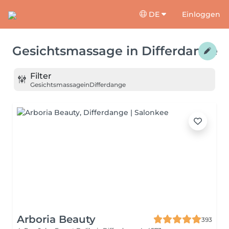
DE
Einloggen
Gesichtsmassage
in
Differdange
Filter
Gesichtsmassage
in
Differdange
Arboria Beauty
393