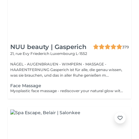
NUU beauty | Gasperich
379
21, rue Evy Friederich
Luxembourg L-1552
NÄGEL - AUGENBRAUEN - WIMPERN - MASSAGE -
HAARENTFERNUNG Gasperich ist für alle, die genau wissen,
was sie brauchen, und das in aller Ruhe genießen m...
Face Massage
Myoplastic face massage - rediscover your natural glow with the deeply rejuvenating myoplastic face massage. This unique technique works not only on the surface of your skin but also on the deeper layers of muscles and fascia. Through precise, sculpting movements, it releases tension, improves circulation, and restores elasticity. The result? A lifted, defined, and radiant look that feels as refreshing as it appears. Every session is like a reset for your face leaving you looking youthful, relaxed, and glowing with vitality. Express Facial Massage is designed for those who value their time while expecting visible, refined results. This 30-minute lifting massage focuses on precise muscle stimulation to restore facial tone, improve skin firmness, and redefine the natural facial contour. The treatment helps reduce visible signs of fatigue while stimulating microcirculation, allowing the skin to regain a fresh, radiant, and naturally healthy glow. Perfect as an additional boost to your body massage for complete relaxation and rejuvenation. Important: This treatment is available only as an add-on to any body massage and cannot be booked as a standalone service.