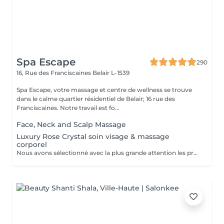
Spa Escape
290
16, Rue des Franciscaines
Belair L-1539
Spa Escape, votre massage et centre de wellness se trouve
dans le calme quartier résidentiel de Belair; 16 rue des
Franciscaines. Notre travail est fo...
Face, Neck and Scalp Massage
Luxury Rose Crystal soin visage & massage
corporel
Nous avons sélectionné avec la plus grande attention les produits lauréats Organic Pharmacy, pour faire de votre rituel spa un moment luxueux et unique. Ces soins pour la peau et bien-être du corps portent cette expérience à un tout autre niveau. Des ingrédients entièrement biologiques sont utilisés pour étancher la soif d'hydratation, de purification et de nutrition de votre peau. Pendant ce moment de détente et de sérénité, laissez-vous choyer par un massage facial par drainage lymphatique aux cristaux de rose, et retrouvez un visage plus sculpté et un teint rosé et éclatant. Le massage corporel qui accompagne ce soin en fait une expérience zen totale.