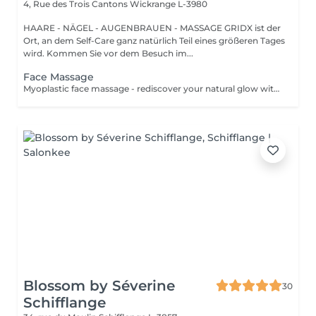
4, Rue des Trois Cantons
Wickrange L-3980
HAARE - NÄGEL - AUGENBRAUEN - MASSAGE GRIDX ist der
Ort, an dem Self-Care ganz natürlich Teil eines größeren Tages
wird. Kommen Sie vor dem Besuch im...
Face Massage
Myoplastic face massage - rediscover your natural glow with the deeply rejuvenating myoplastic face massage. This unique technique works not only on the surface of your skin but also on the deeper layers of muscles and fascia. Through precise, sculpting movements, it releases tension, improves circulation, and restores elasticity. The result? A lifted, defined, and radiant look that feels as refreshing as it appears. Every session is like a reset for your face leaving you looking youthful, relaxed, and glowing with vitality. Buccal face massage - is one of the most exclusive beauty treatments loved by celebrities worldwide. Performed both outside and inside the mouth, it targets the deepest facial muscles that are rarely activated. This powerful technique relieves jaw tension, sculpts cheekbones, plumps lips naturally, and improves lymphatic drainage. The result is a beautifully contoured, youthful face with a radiant, healthy glow. After just one session, you'll feel lighter, fresher, and more confident. This is an experience that goes beyond beauty, reaching harmony and balance.
Blossom by Séverine
30
Schifflange