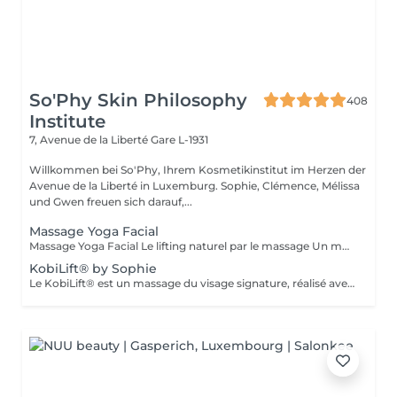
So'Phy Skin Philosophy
408
Institute
7, Avenue de la Liberté
Gare L-1931
Willkommen bei So'Phy, Ihrem Kosmetikinstitut im Herzen der
Avenue de la Liberté in Luxemburg. Sophie, Clémence, Mélissa
und Gwen freuen sich darauf,...
Massage Yoga Facial
Massage Yoga Facial Le lifting naturel par le massage Un massage du visage dynamique et profond qui stimule les muscles et relance les circulations pour redessiner les contours du visage. Grâce à des manuvres expertes et à l'utilisation d'outils spécifiques comme le Gua Sha et les Mushrooms, ce soin agit à la fois sur la tonicité de la peau et la détente des tensions faciales. Il permet de lisser les traits, d'illuminer le teint et de révéler un visage plus reposé et naturellement sculpté. Un soin idéal pour celles et ceux qui recherchent un effet visible, tout en profitant d'un moment de relâchement profond. Comme chaque soin chez So'Phy, le massage est adapté en fonction des besoins de votre peau et des tensions observées.
KobiLift® by Sophie
Le KobiLift® est un massage du visage signature, réalisé avec une gestuelle précise et rythmée visant à stimuler les muscles, relancer les circulations et libérer les tensions. Il agit en profondeur pour redessiner les contours du visage, lisser les traits et raviver l'éclat de la peau, tout en procurant un effet liftant naturel. Le KobiLift est proposé seul, pour un effet immédiat, ou intégré dans un soin du visage complet afin d'en renforcer les résultats et d'améliorer la qualité de la peau. À la fois tonique et relaxant, ce soin offre un véritable moment de lâcher-prise tout en apportant des résultats visibles. Idéal pour celles et ceux qui recherchent un visage plus lisse, plus lumineux et naturellement raffermi.