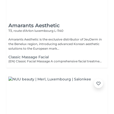
Amarants Aesthetic
73, route d'Arlon
luxembourg L-1140
Amarants Aesthetic is the exclusive distributor of JeuDerm in
the Benelux region, introducing advanced Korean aesthetic
solutions to the European mark...
Classic Massage Facial
(EN) Classic Facial Massage A comprehensive facial treatment combining classic massage techniques with a professional mask as the final step. The treatment is designed to relax facial muscles, improve microcirculation, support skin tone, and restore a feeling of freshness and comfort. The treatment is performed using professional JeuDerm skincare products. The finishing professional mask enhances the effects of the treatment, providing deep hydration, nourishment, and comfort for the skin. An ideal ritual for releasing facial tension, supporting skin recovery, improving overall skin condition, and maintaining natural beauty and radiance. Who is this treatment for? * Facial muscle tension; * Signs of fatigue and stress; * Loss of skin tone and firmness; * Skin requiring hydration and recovery; * Skin showing signs of fatigue; * Maintaining healthy and well-cared-for skin. Benefits after the treatment: * Relaxed facial muscles; * Fresher and more rested appearance; * Feeling of relaxation and lightness; * Hydrated and comfortable skin; * Support of skin tone; * Natural skin radiance. (FR) Massage facial classique Un soin complet associant les techniques classiques de massage du visage avec l'application d'un masque professionnel en étape finale. Le soin vise à détendre les muscles du visage, améliorer la microcirculation, maintenir le tonus cutané et restaurer une sensation de fraîcheur et de confort. Le soin est réalisé avec les produits professionnels JeuDerm. Le masque professionnel finalise le traitement en renforçant ses effets, en apportant une hydratation profonde, des soins nourrissants et un confort optimal à la peau. Un rituel idéal pour libérer les tensions, favoriser la récupération de la peau, améliorer son état général et préserver sa beauté naturelle et son éclat. À qui s'adresse ce soin ? * Tensions musculaires du visage ; * Signes de fatigue et de stress ; * Perte de tonicité et de fermeté de la peau ; * Peaux nécessitant hydratation et récupération ; * Peaux marquées par la fatigue ; * Entretien d'une peau saine et soignée. Résultats après le soin : * Muscles du visage détendus ; * Visage plus frais et reposé ; * Sensation de détente et de légèreté ; * Peau hydratée et confortable ; * Maintien du tonus cutané ; * Éclat naturel de la peau.