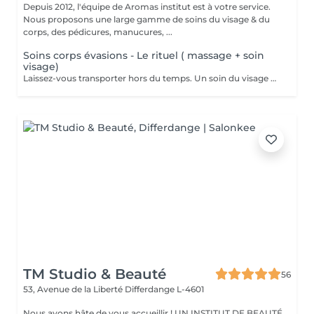
Depuis 2012, l'équipe de Aromas institut est à votre service.
Nous proposons une large gamme de soins du visage & du
corps, des pédicures, manucures, ...
Soins corps évasions - Le rituel ( massage + soin
visage)
Laissez-vous transporter hors du temps. Un soin du visage profond et adapté à votre peau, un soin du contour des yeux et un massage corps aux huiles chaudes. Nous vous prions de bien vouloir respecter votre rendez-vous. En prenant rendez-vous, vous occupez une place, dont une autre personne aurait éventuellement besoin. Tout rendez-vous non annulé 24h en avance, est susceptible d'être facturé. (Si vous ne pouvez pas vous présenter à votre RDV, proposez-le éventuellement à un proche ou à un ami) Toute l'équipe de Aromas Institut vous remercie pour votre respect et votre compréhension.
TM Studio & Beauté
56
53, Avenue de la Liberté
Differdange L-4601
Nous avons hâte de vous accueillir ! UN INSTITUT DE BEAUTÉ