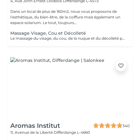
4, Rue John Ernest Dolibois
Differdange L-4573
Dans un local de plus de 160m2, nous vous proposons de
l'esthétique, du bien-être, de la coiffure mais également un
espace solarium. Le tout, toujours...
Massage Visage, Cou et Décolleté
Le massage du visage, du cou, de la nuque et du décolleté permet le relâchement des tensions accumulées ; il stimule la circulation sanguine et redonne à la peau l'éclat de la santé. Détendre les muscles faciaux aide à réduire l'impact des années. Des massages du visage réguliers contribuent à resserrer et à remonter les muscles. Dans le cou et la nuque se logent et s'accumulent des tensions qu'il faut détendre de façon régulière pour retrouver une bonne mobilité, une aisance. Ce massage procure une sensation durable de détente et de bien être.
Aromas Institut
340
11, Avenue de la Liberté
Differdange L-4660