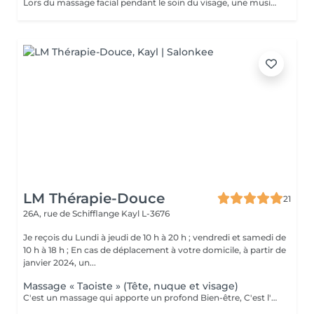
Lors du massage facial pendant le soin du visage, une musique de relaxation douce ainsi que des techniques de massage spécifiques : la combinaison parfaite. Un véritable éveil des sens qui permet de se détendre, se relaxer, lâcher prise dans l'inconscient. Tous les muscles du visage sont massés, ce qui vous procure un état de relaxation ainsi qu'une assimilation de tous les effets bénéfiques du massage
LM Thérapie-Douce
21
26A, rue de Schifflange
Kayl L-3676
Je reçois du Lundi à jeudi de 10 h à 20 h ; vendredi et samedi de
10 h à 18 h ; En cas de déplacement à votre domicile, à partir de
janvier 2024, un...
Massage « Taoiste » (Tête, nuque et visage)
C'est un massage qui apporte un profond Bien-être, C'est l'une des techniques les plus efficaces pour harmoniser le corps et l'esprit, lutter contre le stress, l'agitation, L'anxiété, les émotions, l insomnie, la fatigue etc ... La tête est le lieu où se réuni et se concentre l'ensemble du système nerveux. Toutes les informations transmises aux nerfs transitent par la tête. Le massage de la tête Prodigue à l'ensemble du corps relaxation, une meilleure circulation du sang et une Bonne oxygénation. Le massage de la nuque et épaules permet de soulager les douleurs, décontracter les muscles et les tensions. Contre-indications : Il est déconseillé aux patients souffrant de problème d'hypertension artérielle grave, Aux patients ayant subi une opération crânienne récente (moins de 3 mois), a toutes personnes qui réagiraient de manière inhabituelle pendant le massage (agitation, raideur etc)...ou des lésions cutanées sur la tête. Le visage a de très nombreux muscles, qui eux aussi doivent travailler pour être en forme. Le massage du visage relâche les tensions, détends en profondeur, améliore la santé des yeux, du nez, atténue aussi les rides, les crispations, dénoue les muscles tendus, décontracte la mâchoire. Il combat et prévient les migraines et les maux de tête. Il améliore l'humeur de la personne. Il aide à réduire l'insomnie et l'anxiété. Il combat le rhume et apporte un soulagement immédiat aux personnes souffrant de sinusite. Il favorise la concentration