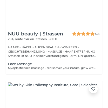
NUU beauty | Strassen
426
204, route d'Arlon
Strassen L-8010
HAARE - NÄGEL - AUGENBRAUEN - WIMPERN -
GESICHTSBEHANDLUNG - MASSAGE - HAARENTFERNUNG
Strassen ist NUU in seiner vollständigsten Form. Der größte
Sal...
Face Massage
Myoplastic face massage - rediscover your natural glow with the deeply rejuvenating myoplastic face massage. This unique technique works not only on the surface of your skin but also on the deeper layers of muscles and fascia. Through precise, sculpting movements, it releases tension, improves circulation, and restores elasticity. The result? A lifted, defined, and radiant look that feels as refreshing as it appears. Every session is like a reset for your face leaving you looking youthful, relaxed, and glowing with vitality. Buccal face massage - is one of the most exclusive beauty treatments loved by celebrities worldwide. Performed both outside and inside the mouth, it targets the deepest facial muscles that are rarely activated. This powerful technique relieves jaw tension, sculpts cheekbones, plumps lips naturally, and improves lymphatic drainage. The result is a beautifully contoured, youthful face with a radiant, healthy glow. After just one session, you'll feel lighter, fresher, and more confident. This is an experience that goes beyond beauty, reaching harmony and balance. Express face massage is designed for those who value their time while expecting visible, refined results. This 30-minute lifting massage focuses on precise muscle stimulation to restore facial tone, improve skin firmness, and redefine the natural facial contour. The treatment helps reduce visible signs of fatigue while stimulating microcirculation, allowing the skin to regain a fresh, radiant, and naturally healthy glow. Perfect as an additional boost to your body massage for complete relaxation and rejuvenation. Important: This treatment is available only as an add-on to any body massage and cannot be booked as a standalone service.