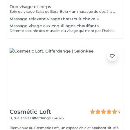
Duo visage et corps
Soin du visage Eclat de Bora-Bora + un massage du dos à la bougie Un moment de soin et de détente. Vous retrouverez un soin du visage de 30 min comprenant un gommage au sable de Bora-Bora et un massage à l'huile de coco véritable. Suivi d'un massage du dos relaxant à la bougie.
Massage relaxant visage+bras+cuir chevelu
Massage visage aux coquillages chauffants
Détente assurée des muscles du visage qui n'ont pas l'habitude de se relâcher. Après quelques manoeuvres manuelles, les coquillages chauds entrent en scène pour votre plus grande relaxation. Coquillages de Tahiti.
Cosmétic Loft
17
8, rue Theis
Differdange L-4676
Bienvenue au Cosmetic Loft, un espace chic et apaisant situé à