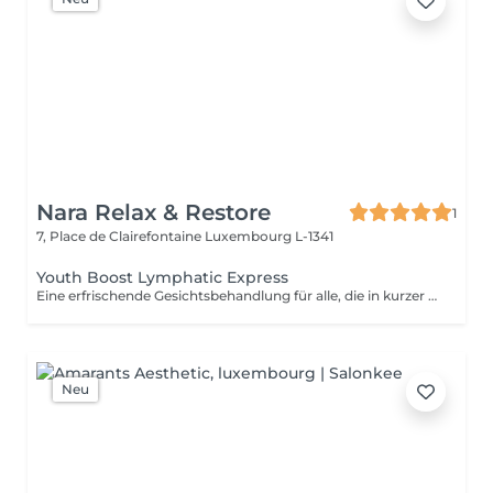
Nara Relax & Restore
1
7, Place de Clairefontaine
Luxembourg L-1341
Youth Boost Lymphatic Express
Eine erfrischende Gesichtsbehandlung für alle, die in kurzer Zeit sichtbare Ergebnisse erzielen möchten. Reinigung, Peeling und gezielte Pflege sorgen für ein frisches, strahlendes und gepflegtes Hautbild. Auf Wunsch kann eine sanfte lymphatische Gesichtsdrainage integriert werden.
Neu