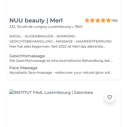
NUU beauty | Merl
788
332, Route de Longwy
Luxembourg L-1940
NÄGEL - AUGENBRAUEN - WIMPERN -
GESICHTSBEHANDLUNG - MASSAGE - HAARENTFERNUNG
Hier hat alles begonnen. Seit 2022 ist Merl das allererste
Zuhause der ...
Gesichtsmassage
Die Gesichtsmassage ist eine kosmetische Behandlung, bei der Hände oder ein Werkzeug verwendet werden, um das Gesicht und den Hals zu massieren, um die Durchblutung anzuregen, Entspannung zu fördern und das Erscheinungsbild der Haut zu verbessern. Gesichtsmassagen sind eine verjüngende Behandlung, die Ihnen zu einem jugendlicheren, strahlenden Teint verhelfen kann. Vollständige Gesichtsmassage + Pflege - ist eine kosmetische Behandlung, bei der Hände oder ein Werkzeug verwendet werden, um das Gesicht und den Hals zu massieren, um die Durchblutung anzuregen, Entspannung zu fördern und das Erscheinungsbild der Haut zu verbessern. Am Ende der Behandlung werden Vitaminmasken und Gesichtscremes aufgetragen. Gesichts- und Wangenmassage - ist eine kosmetische Behandlung, bei der Hände oder ein Werkzeug verwendet werden, um das Gesicht und den Hals zu massieren, um die Durchblutung anzuregen, Entspannung zu fördern und das Erscheinungsbild der Haut zu verbessern. Bei der Wangenmassage werden Druckpunkte im Inneren des Mundes massiert, um die Muskeln und Bänder im Wangenfettgewebe (zwischen den Wangen und den Kieferknochen) zu stimulieren und den Bereich zu straffen und zu konturieren. Am Ende der Behandlung werden Vitaminmasken und Gesichtscremes aufgetragen. Altersbeschränkungen: empfohlen ab 20 Jahren. Empfehlungen nach dem Eingriff: es gibt keine Empfehlungen nach diesen Verfahren. Frequenz: 8-10 Mal, einmal pro Woche.
Face Massage
Myoplastic face massage - rediscover your natural glow with the deeply rejuvenating myoplastic face massage. This unique technique works not only on the surface of your skin but also on the deeper layers of muscles and fascia. Through precise, sculpting movements, it releases tension, improves circulation, and restores elasticity. The result? A lifted, defined, and radiant look that feels as refreshing as it appears. Every session is like a reset for your face leaving you looking youthful, relaxed, and glowing with vitality. Express face massage is designed for those who value their time while expecting visible, refined results. This 30-minute lifting massage focuses on precise muscle stimulation to restore facial tone, improve skin firmness, and redefine the natural facial contour. The treatment helps reduce visible signs of fatigue while stimulating microcirculation, allowing the skin to regain a fresh, radiant, and naturally healthy glow. Perfect as an additional boost to your body massage for complete relaxation and rejuvenation. Important: This treatment is available only as an add-on to any body massage and cannot be booked as a standalone service.