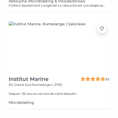
Retouche Microblading & Powderbrows
Finition Ajustement Longévité La retouche est une étape essentielle pour parfaire le résultat initial du microblading ou des powder brows. Elle permet de : ajuster la forme ou l'intensité, renforcer la couleur, corriger les éventuelles irrégularités liées à la cicatrisation, prolonger la tenue du maquillage semi-permanent. Première retouche recommandée 4 à 8 semaines après la première séance. Ensuite, des retouches annuelles sont conseillées pour entretenir la couleur et la netteté du tracé. Résultat : des sourcils toujours frais, nets et parfaitement définis, sur le long terme. Ce tarif s'applique uniquement aux microbladings & Powderbrows réalisés par notre artiste.
Institut Marine
83
50, Grand-Rue
Rumelange L-3730
Depuis +30 ans au service de votre beauté !
Microblading