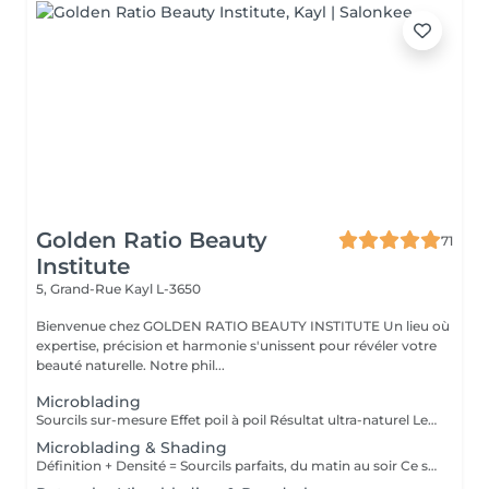
Golden Ratio Beauty
71
Institute
5, Grand-Rue
Kayl L-3650
Bienvenue chez GOLDEN RATIO BEAUTY INSTITUTE Un lieu où
expertise, précision et harmonie s'unissent pour révéler votre
beauté naturelle. Notre phil...
Microblading
Sourcils sur-mesure Effet poil à poil Résultat ultra-naturel Le microblading est une technique de maquillage semi-permanent qui permet de redessiner les sourcils de façon précise et naturelle, en imitant parfaitement l'aspect du poil. À l'aide d'une fine lame composée de micro-aiguilles, des pigments sont implantés manuellement dans la couche superficielle de la peau. Ce soin est idéal pour : restructurer une ligne clairsemée, corriger une asymétrie, gagner du temps au quotidien, sublimer le regard sans maquillage. Résultat : des sourcils harmonieux, élégants et adaptés à la morphologie de votre visage invisiblement travaillés, visiblement magnifiques. La tenue varie de 9 à 18 mois selon le type de peau, le mode de vie et l'entretien.
Microblading & Shading
Définition + Densité = Sourcils parfaits, du matin au soir Ce soin combine deux techniques complémentaires pour un résultat à la fois structuré, doux et sophistiqué : Le microblading (effet poil à poil) recrée chaque poil avec une extrême précision pour redessiner et restructurer la ligne naturelle du sourcil. Le shading (ombrage en dégradé) ajoute de la densité et un effet maquillé très subtil, comme un léger poudré. Cette combinaison est idéale pour les sourcils clairsemés, asymétriques ou manquant de définition, et convient à tous les types de peau, y compris les peaux grasses. Résultat : des sourcils naturels à la base, plus intenses vers la queue, avec un effet make-up no make-up longue durée. Tenue : 12 à 24 mois selon le type de peau et l'entretien.