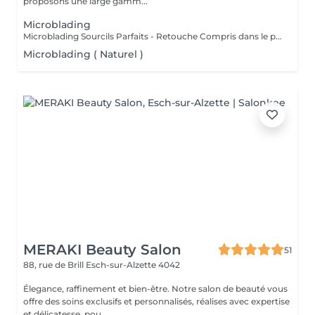
proposons une large gamm...
Microblading
Microblading Sourcils Parfaits - Retouche Compris dans le prix. Un sourcil dessiné avec précision poil à poil, pour un résultat ultra-naturel qui sublime votre regard. Chaque prestation est personnalisée selon la forme de votre visage, votre style et vos envies, pour un effet harmonieux et élégant. Bienfaits : Sourcils pleins et parfaitement dessinés Résultat naturel, comme vos vrais poils Gain de temps au quotidien : fini le maquillage des sourcils Retouche possible pour un effet durable Résultat : un regard sublimé, structuré et naturel, qui attire tous les regards Sur rendez-vous !
Microblading ( Naturel )
MERAKI Beauty Salon
51
88, rue de Brill
Esch-sur-Alzette 4042
Élegance, raffinement et bien-être. Notre salon de beauté vous
offre des soins exclusifs et personnalisés, réalises avec expertise
et délicatesse, pou...