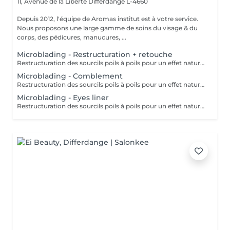
11, Avenue de la Liberté
Differdange L-4660
Depuis 2012, l'équipe de Aromas institut est à votre service.
Nous proposons une large gamme de soins du visage & du
corps, des pédicures, manucures, ...
Microblading - Restructuration + retouche
Restructuration des sourcils poils à poils pour un effet naturel. Utilisation de pigment d'origine naturel & Bio. Nous vous prions de bien vouloir respecter votre rendez-vous. En prenant rendez-vous, vous occupez une place, dont une autre personne aurait éventuellement besoin. Tout rendez-vous non annulé 24h en avance, est susceptible d'être facturé. (Si vous ne pouvez pas vous présenter à votre RDV, proposez-le éventuellement à un proche ou à un ami) Toute l'équipe de Aromas Institut vous remercie pour votre respect et votre compréhension.
Microblading - Comblement
Restructuration des sourcils poils à poils pour un effet naturel. Utilisation de pigment d'origine naturel & Bio. Nous vous prions de bien vouloir respecter votre rendez-vous. En prenant rendez-vous, vous occupez une place, dont une autre personne aurait éventuellement besoin. Tout rendez-vous non annulé 24h en avance, est susceptible d'être facturé. (Si vous ne pouvez pas vous présenter à votre RDV, proposez-le éventuellement à un proche ou à un ami) Toute l'équipe de Aromas Institut vous remercie pour votre respect et votre compréhension.
Microblading - Eyes liner
Restructuration des sourcils poils à poils pour un effet naturel. Utilisation de pigment d'origine naturel & Bio. Nous vous prions de bien vouloir respecter votre rendez-vous. En prenant rendez-vous, vous occupez une place, dont une autre personne aurait éventuellement besoin. Tout rendez-vous non annulé 24h en avance, est susceptible d'être facturé. (Si vous ne pouvez pas vous présenter à votre RDV, proposez-le éventuellement à un proche ou à un ami) Toute l'équipe de Aromas Institut vous remercie pour votre respect et votre compréhension.