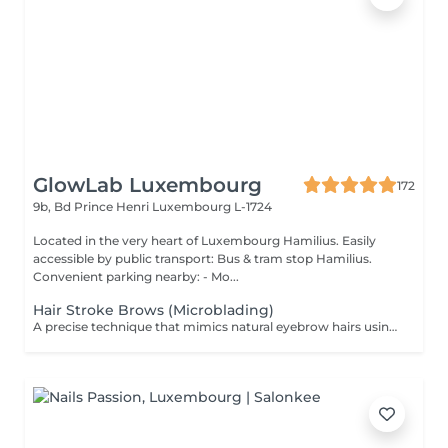
GlowLab Luxembourg
172
9b, Bd Prince Henri
Luxembourg L-1724
Located in the very heart of Luxembourg Hamilius. Easily
accessible by public transport: Bus & tram stop Hamilius.
Convenient parking nearby: - Mo...
Hair Stroke Brows (Microblading)
A precise technique that mimics natural eyebrow hairs using fine strokes for a soft, realistic finish. Ideal for filling gaps, correcting shape, and creating natural density. DURATION & MAINTENANCE: - Results last approximately 8-18 months - A Touch-Up Session is required after 4-6 weeks - Annual refresh is recommended BENEFITS: - Natural hair-like effect - Improved density - Enhanced symmetry - Realistic finish INDICATIONS: - Gaps in brows - Thin or uneven brows - Desire for natural enhancement CONTRAINDICATIONS: - Pregnancy and breastfeeding - Active skin conditions - Open wounds - Oily skin (relative) POST-CARE: - Keep the area dry during healing - Avoid touching or scratching - Use healing products as recommended - Avoid sun and heat