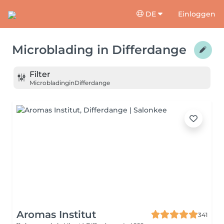
DE
Einloggen
Microblading
in
Differdange
Filter
Microblading
in
Differdange
Aromas Institut
341