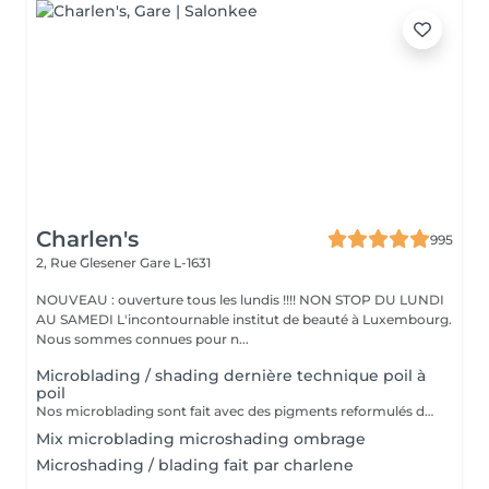
Charlen's
995
2, Rue Glesener
Gare L-1631
NOUVEAU : ouverture tous les lundis !!!! NON STOP DU LUNDI
AU SAMEDI L'incontournable institut de beauté à Luxembourg.
Nous sommes connues pour n...
Microblading / shading dernière technique poil à
poil
Nos microblading sont fait avec des pigments reformulés depuis la loi du 4 janvier 2022 faites nous confiance nous travaillons avec les meilleures marques sur le marché ne vous inquiétez pas pour la couleur et technique on regardera ensemble sur place :) l'épilation au fil est incluse
Mix microblading microshading ombrage
Microshading / blading fait par charlene