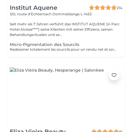
Institut Aquene
214
120, route d'Echternach
Dommeldange L-1453
Seit mehr als 7 Jahren verführt das INSTITUT AQUENE (in Parc
Hotel Alvisse****) seine Klienten mit seiner Effizienz, seinen
Behandlungsritualen und se...
Micro-Pigmentation des Sourcils
Redessiner totalement les sourcils pour un rendu net et soigné, cela devient simple avec la micro-pigmentation. Tous les sourcils, qu'ils soient clairsemés, trop courts, trop long ou inexistants trouvent leur courbe parfaite. Les sourcils sont un élément majeur de nos expressions. La micro-pigmentation vous permet de jouir de la forme adéquate pour sublimer vos sourcils.
Eliza Vieira Beauty
91