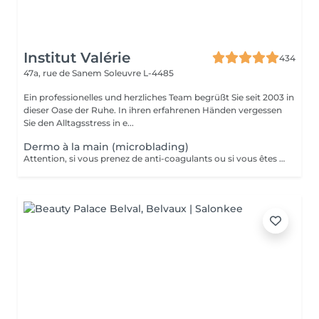
Institut Valérie
434
47a, rue de Sanem
Soleuvre L-4485
Ein professionelles und herzliches Team begrüßt Sie seit 2003 in
dieser Oase der Ruhe. In ihren erfahrenen Händen vergessen
Sie den Alltagsstress in e...
Dermo à la main (microblading)
Attention, si vous prenez de anti-coagulants ou si vous êtes diabétiques, veuillez d'abord nous consulter par téléphone avant de prendre rendez-vous!! Redessine vos sourcils avec des pigments naturels qui tiennent entre 10 et 12 mois il est conseillé de le faire uniquement dans les périodes non ensoleillées et 5-6 semaines avant un départ en vacances afin que la tenue soit au maximum!