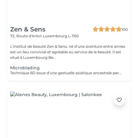
Zen & Sens
100
72, Route d'Arlon
Luxembourg L-1150
L'institut de beauté Zen & Sens, né d'une aventure entre amies
est un lieu convivial et agréable au service de la beauté. Il est
situé à Luxembourg Be...
Microblading
Technique 6D issue d'une gestuelle asiatique ancestrale permettant de restructurer vos sourcils pour un résultat poil à poil plus vrai que nature Prenez rendez vous avec notre experte pour conseils et devis personnalisés.