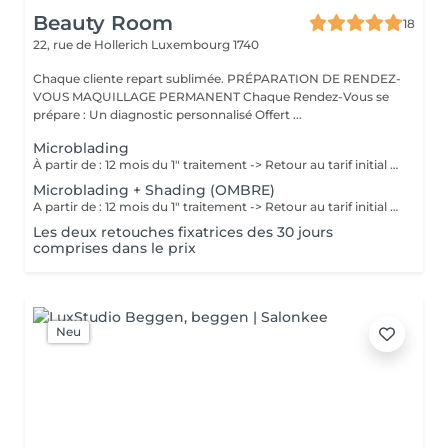
Beauty Room
18
22, rue de Hollerich
Luxembourg 1740
Chaque cliente repart sublimée. PRÉPARATION DE RENDEZ-
VOUS MAQUILLAGE PERMANENT Chaque Rendez-Vous se
prépare : Un diagnostic personnalisé Offert ...
Microblading
À partir de : 12 mois du 1" traitement -> Retour au tarif initial (à voir avec l'artiste selon chaque cas). Chaque cliente repart sublimée: La micropigmentation Microblading des sourcils est une technique innovante qui permet de recréer des sourcils naturels et réalistes. Nos experts artistiques utilisent des pigments spéciaux pour créer subtilement des poils pour les sourcils, et des micro-points pour les sourcils en MicroShading, donnant l'illusion de vrais poils ou d'un effet de couleur harmonieuse pour les sourcils avec la technique du MicroShading poudré. Ces méthodes révolutionnaires sont non invasives et offre des résultats impressionnants. Découvrez la micropigmentation des sourcils Microblading à Luxembourg-gare avec Diana.
Microblading + Shading (OMBRE)
A partir de : 12 mois du 1" traitement -> Retour au tarif initial (à voir avec l'artiste selon chaque cas). Chaque cliente repart sublimée: La micropigmentation des sourcils est une technique innovante qui permet de recréer des sourcils naturels et réalistes. Nos experts artistiques utilisent des pigments spéciaux pour créer subtilement des poils et des micro-points combinés, donnant l'illusion de vrais poils et d'un effet de couleur harmonieuse pour les sourcils avec la technique combinée du Microblading et MicroShading poudré. Ces méthodes révolutionnaires sont non invasives et offre des résultats impressionnants. Découvrez la micropigmentation des sourcils combinés Microblading-Shading à Luxembourg-gare avec Diana.
Les deux retouches fixatrices des 30 jours
comprises dans le prix
Neu