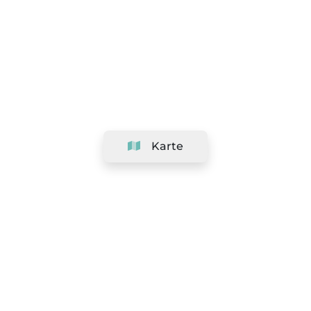
Karte
Unternehmen
Support
Team
&
Jobs
Ihr Geschäft hinzufügen