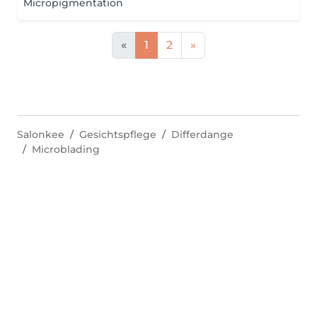
Micropigmentation
«
1
2
»
Salonkee
Gesichtspflege
Differdange
Microblading