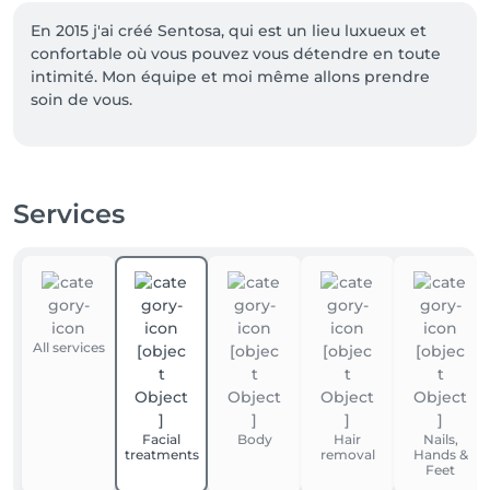
En 2015 j'ai créé Sentosa, qui est un lieu luxueux et 
confortable où vous pouvez vous détendre en toute 
intimité. Mon équipe et moi même allons prendre 
soin de vous.

Evadez-vous dans nos merveilleux voyages.

Venez découvrir l'île de Sentosa à Bohey.

Services
Un moment exceptionnel agrémenté de produits 
100% naturels et uniques Africology.

Merci de vous présenter 5 minutes à l'avance , afin 
que vous profitiez un maximum de votre moment 
bien-être .

All services
Fabienne Grandjean
Facial
Body
Hair
Nails,
treatments
removal
Hands &
Feet