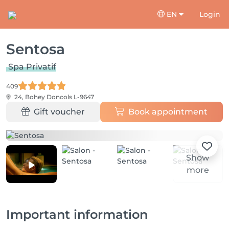
EN
Login
Sentosa
Spa Privatif
409
24, Bohey
Doncols L-9647
Gift voucher
Book appointment
Show
more
Important information