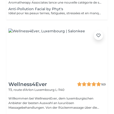
Aromatherapy Associates lance une nouvelle catégorie de soins pour la peau qui répond de manière unique aux besoins de l'esprit et de la peau. La formule contient un complexe spécial d'huiles essentielles, de plantes actives et de technologie Skin Stress Relief. S'appuyant sur près de 40 ans d'expertise en matière de spa et d'aromathérapie et bien connue pour ses produits optimisés et axés sur les résultats, cette expérience est conçue pour soutenir les défenses naturelles de la peau et combattre le stress d'un mode de vie trépidant. Idéal pour les personnes à la peau sèche ou sensible.
Anti-Pollution Facial by Phyt's
Idéal pour les peaux ternes, fatiguées, stressées et en manque d'éclat , ce soin va revitaliser votre peau, booster son eclat et il est également un très bon préventif anti âge. Ce soin commence par un rafraîchissement stimulant des pieds pour favoriser la circulation sanguine et la relaxation.
Wellness4Ever
169
73, route d'Arlon
Luxembourg L-1140
Willkommen bei Wellness4Ever, dem luxemburgischen
Anbieter der besten Auswahl an luxuriösen
Massagebehandlungen. Von der Rückenmassage über die
Kerzen...