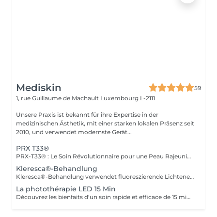
Mediskin
59
1, rue Guillaume de Machault
Luxembourg L-2111
Unsere Praxis ist bekannt für ihre Expertise in der
medizinischen Ästhetik, mit einer starken lokalen Präsenz seit
2010, und verwendet modernste Gerät...
PRX T33®
PRX-T33® : Le Soin Révolutionnaire pour une Peau Rajeunie Le PRX-T33® est un traitement innovant de la peau qui combine les avantages d'un peeling chimique et d'une biorevitalisation sans les inconvénients habituels. Ce soin utilise une formule unique à base d'acide trichloroacétique (TCA) et de peroxyde d'hydrogène (H2O2) pour stimuler la régénération de la peau en profondeur, sans provoquer de desquamation visible.
Kleresca®-Behandlung
Kleresca®-Behandlung verwendet fluoreszierende Lichtenergie, um die natürlichen Prozesse der Haut zu stimulieren und ihre Textur zu verbessern. Die Behandlung basiert auf der Interaktion zwischen einem speziell formulierten Gel und der Kleresca®-Lampe. Vorteile: -Erhöhte Kollagenproduktion. -Verbesserte Textur und reduzierte Poren. -Reduzierung von Anzeichen der Hautalterung. Verfahren: -Hautvorbereitung. -Anwendung des Kleresca®-Photokonverter-Gels als Maske. -Kleresca®-Multi-LED-Phototherapie für 9 Minuten. -Hautreinigung und -hydratisierung. Indikationen: -Hautverjüngung. -Behandlung von Akne und Narben. -Reduzierung von Rosacea. Anpassungsfähigkeit: -Kleresca®-Behandlung ist für alle Hauttypen geeignet und kann bei bestimmten Hautzuständen wie Melasma oder Pigmentflecken von Vorteil sein. Ergänzende Pflege: -Um die Behandlungsergebnisse zu optimieren und die soziale Ausfallzeit zu minimieren, ist eine Phototherapie-Sitzung inbegriffen. Diese hilft, Entzündungen zu reduzieren, die Kollagenproduktion zu stimulieren und die Hautheilung zu verbessern. Gegenanzeigen: -Nicht empfohlen für schwangere oder stillende Frauen. Während der ersten Sitzung werden wir gemeinsam Ihre Ziele festlegen und die für Ihre Haut am besten geeignete Behandlung bestimmen. Bei Fragen kontaktieren Sie uns oder buchen Sie einen kostenlosen Beratungstermin
La photothérapie LED 15 Min
Découvrez les bienfaits d'un soin rapide et efficace de 15 minutes avec la lumière LED. Ce traitement innovant utilise des longueurs d'onde spécifiques pour pénétrer la peau en profondeur et offrir une multitude de bénéfices : -Réduction des rides et ridules : La lumière LED stimule la production de collagène, aidant à lisser les rides et à raffermir la peau. -Amélioration de la texture de la peau : En favorisant le renouvellement cellulaire, ce soin laisse la peau plus douce et éclatante. -Réduction des rougeurs et inflammations : Les propriétés anti-inflammatoires de la lumière LED aident à apaiser les peaux sensibles et à réduire les rougeurs. -Traitement de l'acné : La lumière LED aide à éliminer les bactéries responsables de l'acné, réduisant ainsi les éruptions cutanées. -Éclat et luminosité : Ce soin revitalise la peau, lui donnant un aspect plus lumineux et sain. Profitez de ce soin express pour une peau visiblement améliorée et éclatante de santé en seulement 15 minutes !