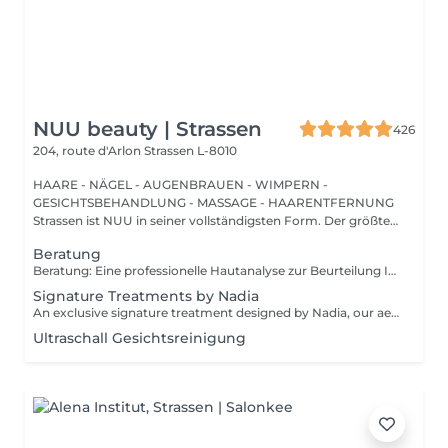
NUU beauty | Strassen
426
204, route d'Arlon
Strassen L-8010
HAARE - NÄGEL - AUGENBRAUEN - WIMPERN -
GESICHTSBEHANDLUNG - MASSAGE - HAARENTFERNUNG
Strassen ist NUU in seiner vollständigsten Form. Der größte
Sal...
Beratung
Beratung: Eine professionelle Hautanalyse zur Beurteilung Ihres Hautzustands, zur Besprechung Ihrer Hautbedürfnisse und zur Empfehlung der passenden Behandlungen sowie einer geeigneten Pflege für zu Hause. Beratung & Erste Behandlung: Eine professionelle Hautanalyse zur Beurteilung Ihres Hautzustands, zur Besprechung Ihrer Hautbedürfnisse und zur Empfehlung der passenden Behandlungen sowie einer geeigneten Pflege für zu Hause. Anschließend folgt eine individuell angepasste Behandlung, die auf die aktuellen Bedürfnisse Ihrer Haut abgestimmt ist. Der Preis hängt von der gewählten Behandlung ab.
Signature Treatments by Nadia
An exclusive signature treatment designed by Nadia, our aesthetician, for the delicate eye and neck area. It delivers intensive hydration and improves skin elasticity, helping to restore firmness, smoothness, and a visibly refreshed appearance. The treatment helps reduce the appearance of fine lines, provides a gentle brightening effect around the eyes, and creates a natural lifting result for a more rested and youthful look. Another combination is eye- and neck-intensive hydration with a full facial treatment. This combination is ideal for clients seeking full-face care and an instantly refreshed, healthy look.
Ultraschall Gesichtsreinigung