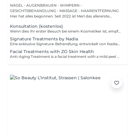
NÄGEL - AUGENBRAUEN - WIMPERN -
GESICHTSBEHANDLUNG - MASSAGE - HAARENTFERNUNG
Hier hat alles begonnen. Seit 2022 ist Merl das allererste
Zuhause der ...
Konsultation (kostenlos)
Wenn dies Ihr erster Besuch bei einem Kosmetiker ist, empfehlen wir, mit einer Beratung zu beginnen. Wie wird die Beratung durchgeführt? - nur Beratung - Wir bestimmen Ihren Hauttyp, besprechen Ihre gewünschten Ergebnisse, helfen Ihnen bei der Auswahl der richtigen Hautpflegeprodukte und entscheiden, welche Behandlung Ihre spezifischen Anliegen am besten anspricht. - Beratung + erste Behandlung - Wir bestimmen Ihren Hauttyp, besprechen Ihre gewünschten Ergebnisse, helfen Ihnen bei der Auswahl der richtigen Hautpflegeprodukte und entscheiden, welche Behandlung Ihre spezifischen Anliegen am besten anspricht. Wir führen die erste Behandlung direkt nach der Beratung durch.
Signature Treatments by Nadia
Eine exklusive Signature-Behandlung, entwickelt von Nadia, unserer Kosmetikerin, speziell für die empfindliche Augen- und Hals-/Dekolletépartie. Sie spendet intensive Feuchtigkeit und verbessert die Elastizität der Haut, wodurch Festigkeit, Geschmeidigkeit und ein sichtbar frischeres, revitalisiertes Hautbild gefördert werden. Die Behandlung hilft, das Erscheinungsbild feiner Linien zu reduzieren, verleiht der Augenpartie einen sanften aufhellenden Effekt und sorgt für ein natürliches Lifting-Ergebnis für einen erholten Blick und ein jugendlicheres Aussehen. Eine weitere Option kombiniert die intensive Feuchtigkeitspflege für Augen- und Halsbereich mit einer vollständigen Gesichtsbehandlung und bietet so ein besonders umfassendes Pflegeerlebnis.
Facial Treatments with ZO Skin Health
Anti-Aging Treatment is a facial treatment with a mild peel designed to restore hydration, smooth dry, rough texture, soften lines and strengthen skin to prevent future aging and skin damage. Redness Treatment is a facial treatment with a mild peel designed to calm skin and minimize symptoms associated with red, sensitized skin, including rosacea. Ultra Hydration Treatment is a facial treatment with a mild peel designed to soothe skin and restore hydration in dry, dehydrated skin. Skin Brightening Treatment is a facial treatment with a mild peel designed to target mild discoloration and restore a more even skin tone. Acne + Oil Control Treatment is a facial treatment with a mild peel to decongest pores, absorb excess surface oil, target blemishes and prevent future breakouts. Enzyme Facial Treatment is a gentle, effective facial treatment with enzymatic exfoliation to revive dull skin, replenish hydration, soothe skin and restore healthy skin barrier to strengthen skin. Stimulator Peel is the perfect lunchtime peel, gentle enough for all skin types. An effective blend of AHAs provide immediately healthier, glowing skin with no downtime. Added antioxidants and anti-irritants neutralize free radicals and calm the skin.