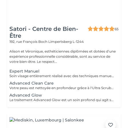
Satori - Centre de Bien-
65
Être
192, rue François Boch
Limpertsberg L-1244
Alison et Véronique, esthéticiennes diplômées et dotées d'une
expérience professionnelle considérable, sont au service de
votre bien-être. Le respect...
Expert Manuel
Soin visage entièrement réalisé avec des techniques manuelles. Adapté à votre type de peau, c'est un nettoyage en profondeur avec la pose d'un masque spécifique. Possibilité de rajouter une extraction de comédons avec un vapozone.
Advanced Clean Care
Votre peau est nettoyée en profondeur grâce à l'Ultra Scrubber. Ce mini soin permet d'éliminer les cellules mortes de la peau, les taches pigmentaires et les toxines. Il stimule les cellules de la peau et améliore la texture de la peau.
Advanced Glow
Le traitement Advanced Glow est un soin profond qui agit sur l'oxygénation et la régénération cellulaire. Il permet de détoxifier la peau, atténuer les rides et raffermir . la micro circulation est stimulée, le teint terne , oubliez ! Lors de ce soin vous bénéficierez d'une double exfoliation(mécanique et acide), ainsi que d'une technologie haut de gamme qui apportera de l'oxygène au coeur des cellules . Convient à tout le monde , femmes enceintes également .