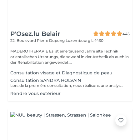
P'Osez.lu Belair
445
22, Boulevard Pierre Dupong
Luxembourg L-1430
MADEROTHERAPIE Es ist eine tausend Jahre alte Technik
orientalischen Ursprungs, die sowohl in der Ästhetik als auch in
der Rehabilitation angewendet ...
Consultation visage et Diagnostique de peau
Consultation SANDRA HOLVAIN
Lors de la première consultation, nous réalisons une analyse personnalisée de votre peau et de votre routine cosmétique. Nous définissons ensuite un plan de traitement sur mesure, adapté à vos besoins et à vos objectifs.
Rendre vous extérieur