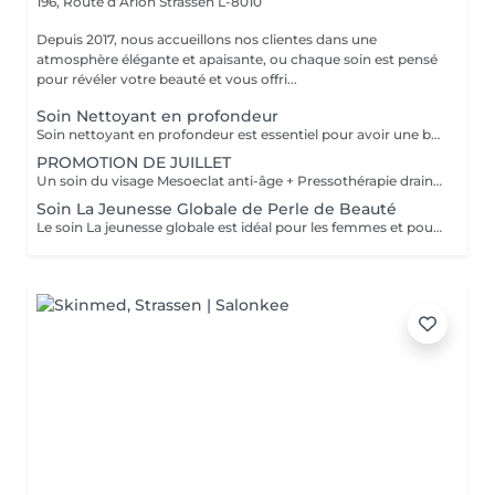
196, Route d’Arlon
Strassen L-8010
Depuis 2017, nous accueillons nos clientes dans une
atmosphère élégante et apaisante, ou chaque soin est pensé
pour révéler votre beauté et vous offri...
Soin Nettoyant en profondeur
Soin nettoyant en profondeur est essentiel pour avoir une belle peau. Effets: - Améliore la capacité de balance et de régulation de la peau (hydratatiin, sebum) - Augmente l'oxygénation de la peau et les échanges cellulaire - Entretien la régénération cellulaire - Sensation de fraicheur RESULTAT: La peau est frache, nette et éclatant
PROMOTION DE JUILLET
Un soin du visage Mesoeclat anti-âge + Pressothérapie drainage lymphatique corps
Soin La Jeunesse Globale de Perle de Beauté
Le soin La jeunesse globale est idéal pour les femmes et pour les hommes. Il s'agit de notre soin le plus populaire et le plus complet. Lès étapes de ce soin: 1) La consultation diagnostic 2) Le massage du dos 3) La préparation de la peau avec un massage drainage lymphatique. 4) Le nettoyage du visage par ultrason 5) La Radiofréquence régénérante 6) Le Massage faciale anti âge sculptural face lifting 7) Le masque adapté à votre type de peau, à l'état de la peau. Pendant la pose de masque un massage crânien pour stimuler la pousse des cheveux. 8) Application de la crème de jour.