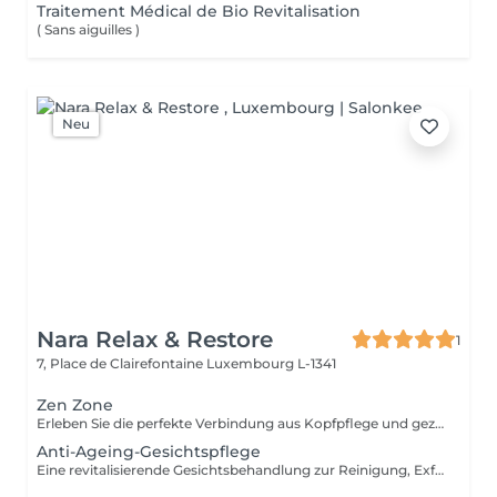
Traitement Médical de Bio Revitalisation
( Sans aiguilles )
Neu
Nara Relax & Restore
1
7, Place de Clairefontaine
Luxembourg L-1341
Zen Zone
Erleben Sie die perfekte Verbindung aus Kopfpflege und gezielter Entspannung des Oberkörpers. Dieses Wohlfühlritual kombiniert ein 60-minütiges Head Spa mit einer 30-minütigen Office-Syndrom Rücken- & Schultermassage, um Verspannungen zu lösen, den Geist zur Ruhe kommen zu lassen und ein tiefes Gefühl der Entspannung zu fördern. Enthalten sind: Head Spa 60 Min. Office-Syndrom Rücken- & Schultermassage 30 Min.
Anti-Ageing-Gesichtspflege
Eine revitalisierende Gesichtsbehandlung zur Reinigung, Exfoliation und Pflege der Haut. Hochwertige Pflegeprodukte werden mit entspannenden Gesichtsmassagetechniken kombiniert, um der Haut ein frisches, gepflegtes und strahlendes Erscheinungsbild zu verleihen.