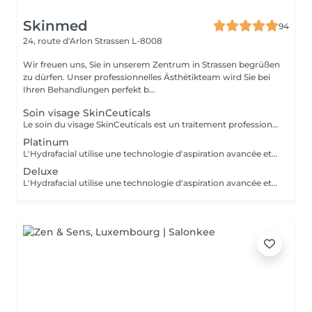
Skinmed
94
24, route d'Arlon
Strassen L-8008
Wir freuen uns, Sie in unserem Zentrum in Strassen begrüßen
zu dürfen. Unser professionnelles Ästhétikteam wird Sie bei
Ihren Behandlungen perfekt b...
Soin visage SkinCeuticals
Le soin du visage SkinCeuticals est un traitement professionnel utilisant les produits hautement concentrés et scientifiquement formulés de la marque SkinCeuticals. Ces soins sont conçus pour traiter différents types de peau et préoccupations cutanées comme le vieillissement, les taches pigmentaires, l'acné ou la déshydratation. Les types de soins SkinCeuticals : - Soin éclat & anti-oxydant Utilise la vitamine C pour booster l'éclat et protéger contre les agressions extérieures. - Soin anti-âge & fermeté Intègre des actifs comme le rétinol et l'acide hyaluronique pour lisser les rides et raffermir la peau. - Soin purifiant & anti-imperfections Conçu pour les peaux sujettes à l'acné avec des ingrédients comme l'acide salicylique. - Soin hydratant & apaisant Idéal pour les peaux sensibles ou déshydratées, avec des actifs comme le panthénol et l'aloé Vera. - Peeling professionnel Utilisation d'acides exfoliants (comme l'acide glycolique) pour un effet peau neuve et un teint plus uniforme. Déroulement d'un soin SkinCeuticals : 1 Nettoyage profond de la peau 2 Exfoliation douce ou peeling selon les besoins 3 Massage et/ou masque adapté 4 Application de sérums hautement concentrés 5 Hydratation et protection solaire Ce soin est idéal en complément d'une routine SkinCeuticals à domicile pour maximiser les résultats.
Platinum
L'Hydrafacial utilise une technologie d'aspiration avancée et brevetée pour nettoyer la peau en profondeur et délivrer efficacement des principes actifs (nutriments, peptides, acide hyaluronique, vitamines, ) et également de puissants antioxydants pour contrer les dommages causés par les radicaux libres (par la pollution, le soleil et le stress) qui peuvent dégrader la peau et accélérer le processus de vieillissement. Chaque peau étant unique, le soin est donc adapté à chaque client pour répondre efficacement, le plus précisément possible et en toute sécurité aux problèmes cutanés spécifiques. Il va traiter : - Rides et ridules - Elasticité et fermeté - Texture de la peau - Taches brunes - Comédons, et points noirs - Peau grasse, excès de sébum - Pores dilatés Le soin Platinum comprend 7 étapes : drainage lymphatique, exfoliation (élimination des cellules mortes), peeling , extraction (nettoyage en profondeur) , booster ( en fonction des besoins de la peau ), LED , infusions antioxydants.
Deluxe
L'Hydrafacial utilise une technologie d'aspiration avancée et brevetée pour nettoyer la peau en profondeur et délivrer efficacement des principes actifs (nutriments, peptides, acide hyaluronique, vitamines, ) et également de puissants antioxydants pour contrer les dommages causés par les radicaux libres (par la pollution, le soleil et le stress) qui peuvent dégrader la peau et accélérer le processus de vieillissement. Chaque peau étant unique, le soin est donc adapté à chaque client pour répondre efficacement, le plus précisément possible et en toute sécurité aux problèmes cutanés spécifiques. Il va traiter : - Rides et ridules - Elasticité et fermeté - Texture de la peau - Taches brunes - Comédons, et points noirs - Peau grasse, excès de sébum - Pores dilatés Le soin Deluxe comprend 6 étapes : exfoliation (élimination des cellules mortes), peeling, extraction (nettoyage en profondeur), booster (en fonction des besoins de la peau), LED, infusions antioxydants.