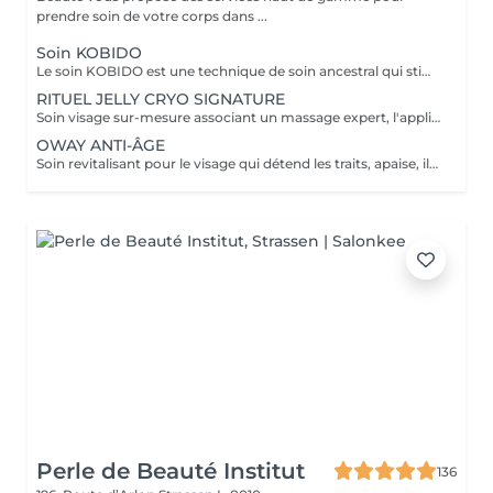
prendre soin de votre corps dans ...
Soin KOBIDO
Le soin KOBIDO est une technique de soin ancestral qui stimule la tonicité de la peau et ralentit le processus de vieillissement cutané. Il stimule la microcirculation sanguine, aide l'organisme à éliminer les toxines et les cellules à booster la production de collagène pour libérer le visage de ses tensions.
RITUEL JELLY CRYO SIGNATURE
Soin visage sur-mesure associant un massage expert, l'application d'un Jelly Mask professionnel aux algues et une gestuelle cryo à l'aide de cuillères froides. Ce soin hydrate, lisse, purifie ou revitalise la peau selon ses besoins du moment. La texture jelly permet une diffusion optimale des actifs, tandis que le froid stimule la microcirculation, décongestionne et raffermit la peau. Résultats : Peau fraîche, lissée, lumineuse, traits détendus et sensation de bien-être immédiate.
OWAY ANTI-ÂGE
Soin revitalisant pour le visage qui détend les traits, apaise, illumine le teint, repulpe la peau et procure une relaxation profonde. Un rituel qui permet d'apporter au visage éclat et luminosité. Dans le rituel de soin et en fonction de votre choix nous intégrons un soin peel-off du contour des yeux qui permet de défatiguer le regard, diminuer les poches, les cernes et lisser les ridules. Défatiguant instantané.
Perle de Beauté Institut
136