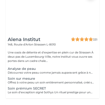
Alena Institut
331
148, Route d'Arlon
Strassen L-8010
Une oasis de détente et d'expertise en plein cur de Strassen À
deux pas de Luxembourg-Ville, notre institut vous ouvre ses
portes dans un cadre chale...
Analyse de peau
Découvrez votre peau comme jamais auparavant grâce à notre diagnostic cutané avancé. À l'aide d'un analyseur professionnel et de l'oeil expert de votre esthéticienne, nous évaluons différents paramètres essentiels tels que l'hydratation, le sébum, la profondeur des rides , l'état de votre barrière cutané et beaucoup d'autre mesures afin d'obtenir une vision précise de l'état de votre peau. Cette analyse nous permet de cibler vos besoins réels et de vous orienter vers les soins et les produits les plus adaptés pour optimiser vos résultats. Un véritable point de départ pour construire une routine beauté efficace et personnalisée. Diagnostic offert lorsqu'il est réalisé dans le cadre d'un soin ou à l'achat de produits.
Soin sur mesure
Offrez à votre peau un soin entièrement personnalisé, créé sur mesure par votre experte Sothys selon ses besoins du moment. Grâce à un analyseur professionnel et à l'il expert de votre esthéticienne, nous évaluons différents paramètres essentiels : hydratation, sébum, profondeur des rides, état de la barrière cutanée et bien d'autres mesures. Ce diagnostic précis permet d'identifier les besoins réels de votre peau et d'adapter chaque étape du soin : nettoyage profond, exfoliation ciblée, modelage expert, masque haute performance et sélection d'actifs Sothys selon votre objectif hydratation, éclat, apaisement, anti-âge ou pureté. Un seul soin, des milliers de possibilités, pour rééquilibrer votre peau et révéler un teint plus lumineux, plus lisse et plus uniforme dès la première séance. Un véritable point de départ pour construire une routine beauté efficace, avec des soins et des produits parfaitement adaptés à votre peau.
Soin prémium SECRET
Le soin d'exception signé Sothys Un rituel prestige pour une transformation visible de la peau et une expérience sensorielle incomparable. Ce soin d'exception combine des manoeuvres expertes Sothys, des textures nobles, un double modelage visage sur-mesure et un masque haute performance pour lisser, repulper et illuminer intensément la peau. Grâce à une séquence unique de gestes précis et enveloppants, le Rituel Secret offre un moment de lâcher-prise total et des résultats visibles dès la première séance : peau éclatante, lissée, revitalisée et profondément nourrie. Un soin rare, élégant, pensé pour les clientes exigeantes qui recherchent : - une expérience prémium, - des résultats anti-âge visibles rapidement, - un moment d'exception, hors du temps, réservé aux instituts experts Sothys.