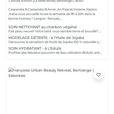
1, Route d'Arlon (La Belle étoile)
Bertrange L-8050
Cassandra R,Cassandra B,Anne ,An Pascal,Violaine Jessica
,Katia vous accueille toute la semaine de 9h à 20h dans la
bonne humeur ! Langue : français,...
SOIN NETTOYANT au charbon végétal
Fait peau neuve!! Votre teint vous semble terne et brouillé? vous ressentez le besoin de nettoyer votre peau ?.Ce soin nettoyant s'adresse à vous. Il permettra de traiter votre peau sans la décaper. Purifié et detoxifiie votre visage retrouve un teint unifié, frais et lumineux. Une vraie bouffée d'oxygène pour votre peau !! Idéal pour les peaux mixtes à Grasses
MODELAGE DÉTENTE - à l'Huile de Jojoba
Découvrez la sensation de lhuile de Jojoba 100 % naturelle sur votre peau. Nourrie, votre peau retrouve tout son confort. Libéré de ses tensions grâce aux mains habiles de notre esthéticienne, votre visage est détendu. Bénéfices : Nourrie, votre peau retrouve tout son confort.
SOIN HYDRATANT - à L'Edulis
Profitez des fabuleux pouvoirs de leau cellulaire dEdulis, précieuse source dhydratation continue. Après la brumisation du Sérum concentré en eau cellulaire, le Masque Crème ressourçant se transforme en une texture soyeuse qui fond sur votre peau sous le délicat modelage de notre esthéticienne. Bénéfices : Gorgée deau, votre peau retrouve douceur, souplesse et éclat. Retrouvez le confort dune peau hydratée en continu.