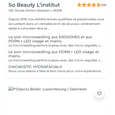
So Beauty L’institut
595
130, Route d'Arlon
Strassen L-8008
Depuis 2019, nos esthéticiennes qualifiées et passionnées vous
accueillent dans un véritable écrin de douceur, entièrement
dédié à votre bien-être et ...
Le soin microneedling aux EXOSOMES et aux
PDRN + LED visage et mains.
Le microneedling perfore la peau avec des micro-aiguilles, créant des micro-canaux qui permettent à un sérum actif (PDRN ou exosomes) de pénétrer en profondeur dans le derme. C'est ce qu'on appelle un soin « biostimulateur » : on ne remplit pas, on stimule la peau pour qu'elle se régénère elle-même. L'association des exosomes et du PDRN (Polydésoxyribonucléotide) est une révolution anti-âge. Il représente le protocole de régénération cutanée le plus avancé en médecine esthétique. Cette synergie permet de stimuler le renouvellement cellulaire de façon accélérée, d'atténuer les cicatrices et de lifter le teint sans chirurgie. C'est une synergie régénératrice puissante, ces deux actifs maximisent la réparation tissulaire et l'éclat du teint. Idéale pour les peaux: matures , avec des dommages solaires importants, des cicatrices, une perte de fermeté. Soin plus puissant que le PDRN . Pour optimiser les effets du soin, nous appliquerons la lumière LED sur le visage. Profitez, également, d'un traitement anti-âge à la lumière Led pour les mains.
Le soin microneedling aux PDRN + LED visage et
mains.
Le microneedling perfore la peau avec des micro-aiguilles, créant des micro-canaux qui permettent à un sérum actif (PDRN ou exosomes) de pénétrer en profondeur dans le derme. C'est ce qu'on appelle un soin « biostimulateur » : on ne remplit pas, on stimule la peau pour qu'elle se régénère elle-même. Tandis que le sérum PDRN pénètre profondément pour stimuler la réparation cellulaire, accélérer la cicatrisation et booster la production de collagène. Pour optimiser les effets du soin, nous appliquerons la lumière LED sur le visage. Profitez, également, d'un traitement anti-âge à la lumière Led pour les mains.
DIAGNOSTIC HYDRAFACIAL®
Nous vous aidons a faire le bon choix pour votre expérience HYDRAFACIAL®