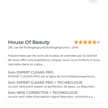
House Of Beauty
47
291, rue de Rollingergrund
Rollingergrund L-2441
Passionnées par les soins de la peau et animées par la volonté
de vous offrir une expérience unique, nous vous invitons à nous
rejoindre dans un cadre...
Soin EXPERT CLEANS PRO
EXPERT CLEANS PRO est la ligne de cosmétique experte en hygiène de la peau pour le visage. Formulée avec des produits qui respectent l'environnement, en plus de prendre soin et de nettoyer en profondeur, Expert Cleans Pro est idéale pour la préparation de la peau avant tout type de soin. Peau 100% propre, douce, lumineuse, soignée et hydratée
Soin EXPERT CLEANS PRO + TECHNOLOGIE
Le soin nettoyant expert et perfecteur de peau. Le Skeyndor Expert Cleanse Pro est un rituel de purification profonde qui élimine les impuretés, détoxifie et rééquilibre la peau sans l'agresser. Associé à une technologie avancée, il devient un véritable soin nettoyant, rénovateur et régénérant : la peau respire, s'illumine et retrouve une texture parfaite. Nettoyage profond et respectueux du microbiome cutané Peau fraîche, douce et éclatante, resserre les pores et affine le grain de peau, stimule la régénération cellulaire et prépare la peau à recevoir les actifs anti-âge ou hydratants. Tous les types de peau, même sensibles Teints ternes, pores dilatés ou peaux asphyxiées En cure ou avant un soin anti-âge pour optimiser les résultats
Soin NEW CORRECTIVE + TECHNOLOGIE
Le soin anti-rides d'exception signé Skeyndor, combiné à une technologie avancée pour des résultats visibles dès la première séance. Inspiré de la médecine esthétique, New Corrective agit sur tous les types de rides (expression, gravité, relâchement) grâce à une combinaison exclusive de peptides, acides hyaluroniques et actifs lissants. En y associant une technologie ciblée, le soin devient un véritable traitement anti-âge global : la peau est repulpée, ferme et éclatante. Idéal pour les peaux matures ou fatiguées, les rides marquées ou les traits relâchés ou avant un événement pour un effet jeunesse immédiat.