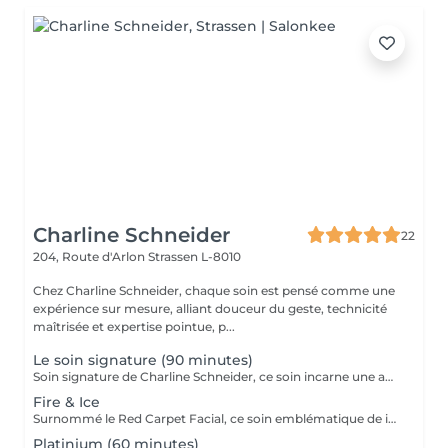
Charline Schneider
22
204, Route d'Arlon
Strassen L-8010
Chez Charline Schneider, chaque soin est pensé comme une
expérience sur mesure, alliant douceur du geste, technicité
maîtrisée et expertise pointue, p...
Le soin signature (90 minutes)
Soin signature de Charline Schneider, ce soin incarne une approche experte du soin du visage où techniques facialistes et soins haute performance se rencontrent. Chaque séance est entièrement personnalisée afin de répondre aux besoins spécifiques de la peau du moment. Après une analyse approfondie, la peau est soigneusement préparée grâce à un nettoyage en profondeur, une exfoliation ciblée et l'application de soins adaptés. Charline combine ensuite son massage facialiste signature aux soins avancés de iS Clinical afin de travailler simultanément la qualité de la peau et la structure du visage. Sa gestuelle experte stimule la circulation, active le drainage lymphatique et libère les tensions du visage, du cou et du décolleté, favorisant ainsi une meilleure oxygénation des tissus et une absorption optimale des actifs. La peau retrouve équilibre, éclat et vitalité. Les traits paraissent naturellement plus liftés, le teint plus lumineux et la peau profondément revitalisée. Une expérience signature pensée pour révéler toute la beauté et la santé de la peau. Information importante: Merci d'informer votre facialiste de toute allergie, sensibilité cutanée ou information médicale avant votre rdv. Charline Schneider's signature treatment embodies an expert approach to skincare, where advanced facial massage techniques meet high-performance treatments. Each session is fully personalised to address the skin's needs at that moment. Following an in-depth skin analysis, the skin is carefully prepared with a deep cleanse, targeted exfoliation and the application of customised treatments. Charline then combines her signature facial massage with advanced treatments from iS Clinical to work simultaneously on skin quality and facial structure. Her expert techniques stimulate circulation, activate lymphatic drainage and release tension in the face, neck and décolleté, promoting better tissue oxygenation and optimal absorption of active ingredients. The skin regains balance, radiance and vitality. Facial contours appear naturally lifted, the complexion brighter and the skin deeply revitalised. A signature experience designed to reveal the skin's natural beauty and long-term health. Important information Please inform your facialist of any allergies, skin sensitivities or relevant medical conditions prior to your appointment.
Fire & Ice
Surnommé le Red Carpet Facial, ce soin emblématique de iS Clinical est reconnu pour offrir un éclat spectaculaire à la peau. Le soin débute par un nettoyage approfondi afin de préparer la peau et d'optimiser l'efficacité des actifs. Il se poursuit par un masque resurfacing intensif qui stimule le renouvellement cellulaire et aide à affiner la texture de la peau. Cette phase active est suivie d'un masque régénérant et rafraîchissant qui apaise, hydrate et revitalise la peau. Cette alternance unique de sensations chauffantes et rafraîchissantes permet d'améliorer visiblement la texture de la peau, de raviver l'éclat du teint et de réduire l'apparence des imperfections et des ridules. La peau apparaît immédiatement plus lisse, lumineuse et revitalisée, avec peu ou pas de temps de récupération. Un soin idéal pour retrouver un teint éclatant et une peau fraîche, notamment avant un événement.
Platinium (60 minutes)