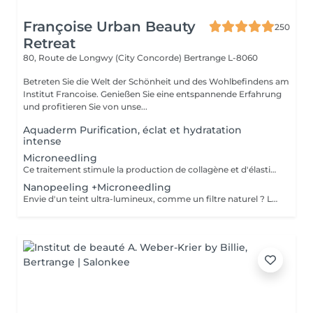
Françoise Urban Beauty
250
Retreat
80, Route de Longwy (City Concorde)
Bertrange L-8060
Betreten Sie die Welt der Schönheit und des Wohlbefindens am
Institut Francoise. Genießen Sie eine entspannende Erfahrung
und profitieren Sie von unse...
Aquaderm Purification, éclat et hydratation
intense
Microneedling
Ce traitement stimule la production de collagène et d'élastine grâce à de fines aiguilles, améliorant ainsi le teint, la fermeté et l'éclat de la peau. Son efficacité est décuplée lorsqu'il est associé à des substances régénératrices comme le PDRN , Les Cyto-Pep les Exosomes , qui favorisent la réparation tissulaire, l'hydratation et le renforcement de la peau. Même les jeunes de 20 à 30 ans peuvent bénéficier de ces traitements préventifs, appelés préjuvénition , pour conserver une peau ferme et élastique au fil du temps.
Nanopeeling +Microneedling
Envie d'un teint ultra-lumineux, comme un filtre naturel ? Le combo nanopeeling + microneedling est la solution ! Ensemble, ils exfolient en douceur, boostent le collagène et révèlent une peau zéro défaut, ultra-éclatante. Découvrez une peau ultra-lisse, hydratée et prête à capter la lumière .Parce qu'une peau bien préparée, c'est la clé pour un glow irrésistible même sans filtre !