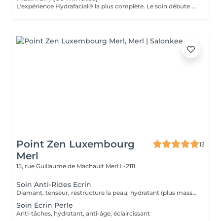
L'expérience Hydrafacial® la plus complète. Le soin débute par un drainage lymphatique du visage, afin de libérer les toxines et activer la circulation, suivi d'un Hydrafacial® Deluxe et d'une séance de LED régénérante. Idéal pour : relancer l'éclat et la vitalité cutanée les peaux fatiguées, stressées ou congestionnées une action globale et profonde Résultat : teint lumineux, peau revitalisée, traits reposés. Ce soin n'est pas adapté aux femmes enceintes ou allaitantes, ainsi qu'aux personnes allergiques aux algues ou à l'aspirine.
Point Zen Luxembourg
13
Merl
15, rue Guillaume de Machault
Merl L-2111
Soin Anti-Rides Ecrin
Diamant, tenseur, restructure la peau, hydratant (plus massage des pieds)
Soin Écrin Perle
Anti-tâches, hydratant, anti-âge, éclaircissant