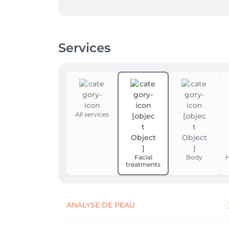
**En cas de retard**

La durée de votre soin pourra être écourtée a
Services
Pour tout retard supérieur à 15 minutes, no
**Modification ou annulation**

Toute demande de modification ou d’annulat
Passé ce délai, la prestation réservée pourra 
All services
**Absence au rendez-vous**

Après deux rendez-vous consécutifs non honor
Facial
Body
H
treatments
**Utilisation des bons cadeaux**

Lorsqu’un rendez-vous réservé avec un bon 
automatiquement considéré comme utilisé.
ANALYSE DE PEAU