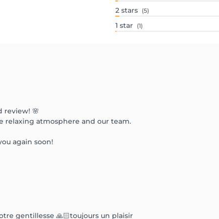
2
stars
(5)
1
star
(1)
 review! 🌸
e relaxing atmosphere and our team.
you again soon!
otre gentillesse 🙏🏻toujours un plaisir