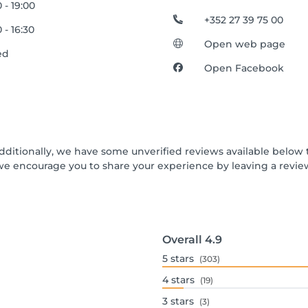
 - 19:00
+352 27 39 75 00
 - 16:30
Open web page
ed
Open Facebook
Additionally, we have some unverified reviews available below t
we encourage you to share your experience by leaving a revi
Overall
4.9
5
stars
(303)
4
stars
(19)
3
stars
(3)