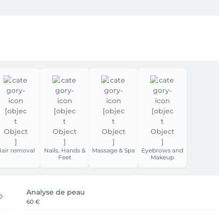
fin de ne pas pénaliser les rendez-vous suivants. Le tarif de la
us pourrons être amenées à annuler le rendez-vous selon la pre
ion doit nous parvenir au moins 24 heures avant le rendez-vou
être facturée.

és, l’institut se réserve la possibilité de ne plus accepter de 
air removal
Nails, Hands &
Massage & Spa
Eyebrows and
Feet
Makeup
cadeau n’est pas honoré, sans annulation préalable dans le dé


Analyse de peau
60 €