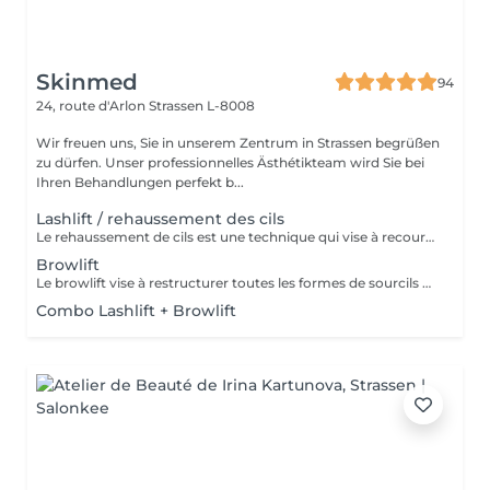
Skinmed
94
24, route d'Arlon
Strassen L-8008
Wir freuen uns, Sie in unserem Zentrum in Strassen begrüßen
zu dürfen. Unser professionnelles Ästhétikteam wird Sie bei
Ihren Behandlungen perfekt b...
Lashlift / rehaussement des cils
Le rehaussement de cils est une technique qui vise à recourber et à allonger les cils afin d'apporter un effet mascara au regard. Le regard est plus ouvert et plus lumineux.
Browlift
Le browlift vise à restructurer toutes les formes de sourcils et à mettre en valeur leur caractère naturel, ce qui a pour effet d'intensifier le regard.
Combo Lashlift + Browlift