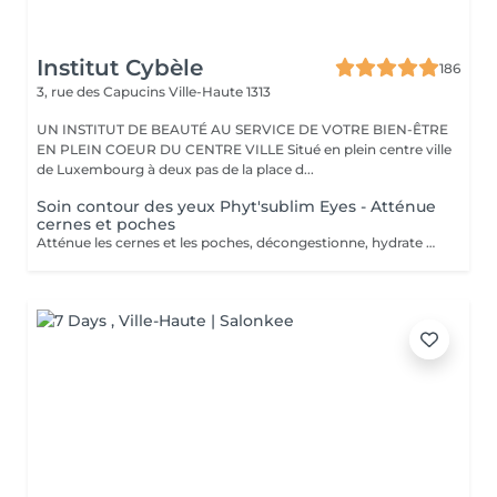
Institut Cybèle
186
3, rue des Capucins
Ville-Haute 1313
UN INSTITUT DE BEAUTÉ AU SERVICE DE VOTRE BIEN-ÊTRE
EN PLEIN COEUR DU CENTRE VILLE Situé en plein centre ville
de Luxembourg à deux pas de la place d...
Soin contour des yeux Phyt'sublim Eyes - Atténue
cernes et poches
Atténue les cernes et les poches, décongestionne, hydrate Avec le soin contour des yeux certifié bio Phyt'Sublim Eyes, découvrez toute l'expertise professionnelle de Phyt's rien que pour vos yeux. Constitué de 8 étapes, qui s'enchaînent au rythme des manuvres décongestionnantes et drainantes, il conjugue parfaitement soin et détente. Sérum bio concentré d'actifs, baume fondant stimulant, masque peel-off défroissant et émulsion légère défatigante Immédiatement, décongestionné et dynamisé. Convient pour : Tous types de peaux