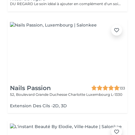
DU REGARD Le soin idéal à ajouter en complément d'un soin du visage. Le rituel du regard, qu'il soit pratiqué seul ou en complément d'un soin, offre un effet revitalisant et drainant grâce à des techniques de massage manuelles et au gua sha spécialement adapté à la zone du contour des yeux.
Nails Passion
133
52, Boulevard Grande Duchesse Charlotte
Luxembourg L-1330
Extension Des Cils -2D, 3D