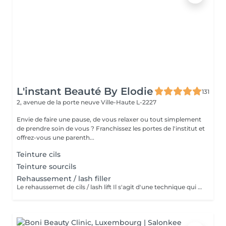
L'instant Beauté By Elodie
131
2, avenue de la porte neuve
Ville-Haute L-2227
Envie de faire une pause, de vous relaxer ou tout simplement
de prendre soin de vous ? Franchissez les portes de l'institut et
offrez-vous une parenth...
Teinture cils
Teinture sourcils
Rehaussement / lash filler
Le rehaussemet de cils / lash lift Il s'agit d'une technique qui consiste à recourber, rehausser les cils naturels pour une periode de 4 à 6 semaines.le simple rehaussement ne comprend pas la teinture et le soin à la kératine contrairement au soin lash botox Technique qui permet de rehausser, améliorer, soigner et épaissir les cils. Le soin lash botox / keratine appliquer est un soin complet pour vos cils. Précautions a prendre : Venir sans lentilles de contact Eviter l'exposition au soleil et mouiller les cils 24 heures après