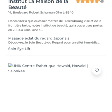
Institut La Maison de la
165
Beauté
14, Boulevard Robert Schuman
Olm L-8340
Découvrez à quelques kilomètres de Luxembourg ville et de la
frontière belge, notre institut de beauté, qui a ouvert ses portes
en 2004 à Olm. Une a...
Massage éclat du regard Japonais
Découvrez le Soin Beauté du Regard pour un effet immédiat et visible. Grâce au drainage, aux points d'acupression et au massage stimulant, le regard est défatigué, les cernes et poches atténués, et les ridules lissées dès la première séance. Un moment de détente profonde, idéal seul ou en complément d'un soin, pour un regard lumineux et reposé.
Soin Eye Lift