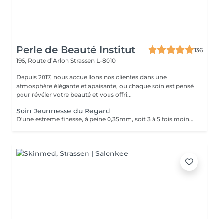
Perle de Beauté Institut
136
196, Route d’Arlon
Strassen L-8010
Depuis 2017, nous accueillons nos clientes dans une
atmosphère élégante et apaisante, ou chaque soin est pensé
pour révéler votre beauté et vous offri...
Soin Jeunnesse du Regard
D'une estreme finesse, à peine 0,35mm, soit 3 à 5 fois moins quelle celle du visage et pauvre en élastine, en collagène et en cellules graisseuses, le contour des yeux est la zone la plus fragile et la plus vulhérable du visage. Constamment mobilisé avec près de 10000 clignement quitidients, il reflète les premieres signes du vieillissement avec son relachement cutané et l'apparition des rides. Un soin specifique contour les yeux c'est un soin qui hydrate le contour de l'oeil avec un effet anti-âge, anti-poches.