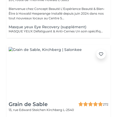
Bienvenue chez Concept Beauté L'Expérience Beauté & Bien-
Être à Howald Hesperange Installé depuis juin 2024 dans nos
tout nouveaux locaux au Centre S...
Masque yeux Eye Recovery (supplément)
MASQUE YEUX Défatiguant & Anti-Cernes Un soin spécifique pour la zone fragile du contour des yeux, qui décongestionne, lisse et illumine le regard. Grâce à l'action d'actifs drainants et revitalisants, ce soin atténue les cernes, les poches et les rides pour un regard reposé et éclatant. A inclure dans n'importe quel Soin SOINS DU VISAGE COMFORT ZONE Nos soins du visage utilisent les produits de la marque Comfort Zone, une référence en cosmétique professionnelle alliant science, nature et innovation. Formulés avec des ingrédients d'origine naturelle, sans silicones, parabènes ni huiles minérales, ces soins sont conçus pour respecter l'équilibre de la peau tout en offrant des résultats visibles et durables. Chaque soin est un véritable rituel de bien-être et d'efficacité, adapté aux besoins spécifiques de votre peau.
Grain de Sable
272
13, rue Edward Steichen
Kirchberg L-2540