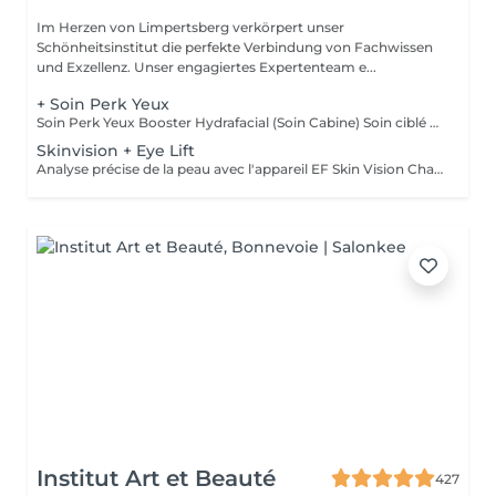
Im Herzen von Limpertsberg verkörpert unser
Schönheitsinstitut die perfekte Verbindung von Fachwissen
und Exzellenz. Unser engagiertes Expertenteam e...
+ Soin Perk Yeux
Soin Perk Yeux Booster Hydrafacial (Soin Cabine) Soin ciblé du contour des yeux réalisé en cabine, en complément d'un soin Hydrafacial. Le Perk Yeux exfolie délicatement et infuse un sérum concentré pour hydrater, lisser les ridules et illuminer le regard. Résultat immédiat: un contour de l'il plus frais, défatigué et lumineux. Fonctionnement : Le soin nécessite l'achat d'un booster personnel au prix de 50€. Ce booster, conservé en cabine, permet de réaliser 3 séances en complément d'un Hydrafacial.
Skinvision + Eye Lift
Analyse précise de la peau avec l'appareil EF Skin Vision Chaque peau étant unique, nous analysons ensemble les besoins actuels de votre peau. L'appareil diagnostic effectue une analyse complète. Il détermine l'identité de votre peau en quelques minutes, en se basant sur 9 paramètres spécifiques: hydratation, excès de sébum, élasticité, desquamation, pores, taches pigmentaires, rides pattes d'oie, rides du front, couperose. Soin des yeux liftant pour un regard éclatant. Un soin intensif du contour des yeux; massage très efficace des points de pression, massage anti-age liftant, Expert Eye patch et soin intensif du contour des yeux avec la technologie Oxy Booster. Grâce à ce soin les poches et les cernes sont atténuées, les rides sont lissées, le regard est plus éclatant et la fatigue est éliminée.
Institut Art et Beauté
427