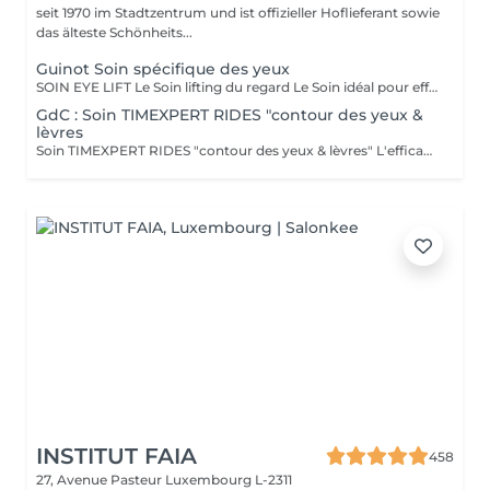
seit 1970 im Stadtzentrum und ist offizieller Hoflieferant sowie
das älteste Schönheits...
Guinot Soin spécifique des yeux
SOIN EYE LIFT Le Soin lifting du regard Le Soin idéal pour effacer les signes de l'âge (rides, relâchement des paupières) et les marques de fatigue (poches, cernes). RÉSULTATS BEAUTÉ LE REGARD EST DÉFATIGUÉ, VISIBLEMENT PLUS JEUNE. Action sur les signes de l'âge - Les rides et ridules sont lissées. - Les paupières sont rehaussées. Le regard est agrandi et rajeuni. Action sur les signes de fatigue - Les poches et les cernes sont visiblement atténués. Le regard est reposé et lumineux. SECRETS DU SOIN MODELAGE YEUX Sérum de Modelage Yeux et techniques manuelles ciblées pour favoriser le drainage en relançant la microcirculation afin d'atténuer les poches et les cernes. STIMULATION MUSCULAIRE YEUX La stimulation musculaire fait travailler les muscles du contour des yeux, grâce au micro-courant de stimulation. Cette phase, associée au Sérum Gel Yeux retend les traits en redonnant du volume aux muscles et draine les poches et les cernes en relançant la microcirculation. Effet "lifting" immédiat : les rides de la patte d'oie et la ride du lion sont lissées et les paupières sont rehaussées. MASQUE YEUX Le Masque exclusif GUINOT en non tissé permet de lisser la ride de la patte d'oie et la ride du lion, et de réduire visiblement les poches et les cernes.
GdC : Soin TIMEXPERT RIDES "contour des yeux &
lèvres
Soin TIMEXPERT RIDES "contour des yeux & lèvres" L'efficacite des composants actifs de TimexpertRides ( BTX-Tripeptine, Tissulage Tech, Energy Pythoactives ). La combinaison de bio-engineering pour eliminer les rides avec des ingredients specifiques, qui agissent contre les differentes sortes de problemes comme les cercles noirs, les cernes et le relachement. La peau autour des yeux retrouve de la clarte, de l'energie et de la fermete. Résultats immédiats. - Tout type de peau normale à sèche - Toute saison - Recommandé à partir 30 ans Sous forme d'une cure de trois sessions, une par semaine ou comme traitement flash. Massage spécifique : Cupping-yoga facial-pierre Gua-Sha
INSTITUT FAIA
458
27, Avenue Pasteur
Luxembourg L-2311