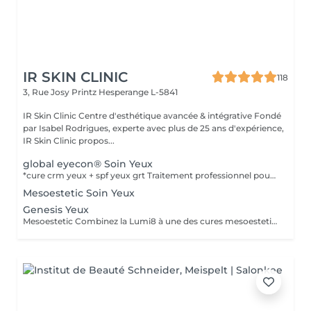
IR SKIN CLINIC
118
3, Rue Josy Printz
Hesperange L-5841
IR Skin Clinic Centre d'esthétique avancée & intégrative Fondé
par Isabel Rodrigues, experte avec plus de 25 ans d'expérience,
IR Skin Clinic propos...
global eyecon® Soin Yeux
*cure crm yeux + spf yeux grt Traitement professionnel pour corriger les multiples imperfections du contour oculaire. Traitement GLOBAL pour combattre les multiples imperfections de la zone péri oculaire. Protocole combiné de différentes catégories de produit : peeling + solution transépidermique. Efficacité thérapeutique maximale et protocole très faiblement invasif. Produits spécifiquement développés pour cette zone avec une excellente tolérance dermique et oculaire, testés sous contrôle dermatologique et ophtalmologique. Pour atténuer les rides et lignes d'expression, poches et cernes, et à l'affaissement de la paupière supérieure. Durée: 30 min, en cure de 6 soins à raison d'un soin par semaine.
Mesoestetic Soin Yeux
Genesis Yeux
Mesoestetic Combinez la Lumi8 à une des cures mesoestetic,mesopeel , mesoéclat... afin d'obtenir un résultat spectaculaire et durable. Recommandé pour l'anti-aging , les peaux acnéique , affaissées , les rides . les cicatrices et les autres imperfections de la peau. Bienvenue dans une nouvelle ère dans les soins du visage et du corps . Résultat spectaculaires , efficaces , durables et scientifiquement avérés, visible dès la première séance. Traitement indolore et non invasif