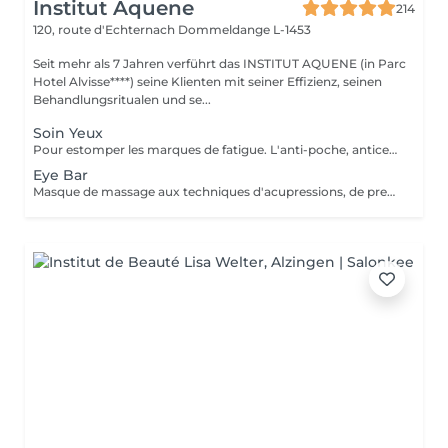
Institut Aquene
214
120, route d'Echternach
Dommeldange L-1453
Seit mehr als 7 Jahren verführt das INSTITUT AQUENE (in Parc
Hotel Alvisse****) seine Klienten mit seiner Effizienz, seinen
Behandlungsritualen und se...
Soin Yeux
Pour estomper les marques de fatigue. L'anti-poche, anticernes, anti-rides pour un effet lissant et comblant. Peut être fait seul ou combiné à un soin visage.
Eye Bar
Masque de massage aux techniques d'acupressions, de pressothérapies, massage vibratoire. Peut être fait seul ou combiné dans un soin.