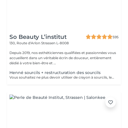
So Beauty L’institut
595
130, Route d'Arlon
Strassen L-8008
Depuis 2019, nos esthéticiennes qualifiées et passionnées vous
accueillent dans un véritable écrin de douceur, entièrement
dédié à votre bien-être et ...
Henné sourcils + restructuration des sourcils
Vous souhaitez ne plus devoir utiliser de crayon à sourcils, le henné est ce qu'il vous faut. Il s'agit d'une teinture végétale qui va colorer la peau pendant 2 semaines et teinter les sourcils pendant au moins 6 semaines. Vous obtiendrez ainsi des sourcils parfaitement redessinés de façon plus durable. Le henné peut également être la solution pour raviver un microblading entre deux retouches, ceci vous permettra de tenir un peu plus longtemps avant de refaire le microblading. Restructuration complète des sourcils compris dans la prestation.