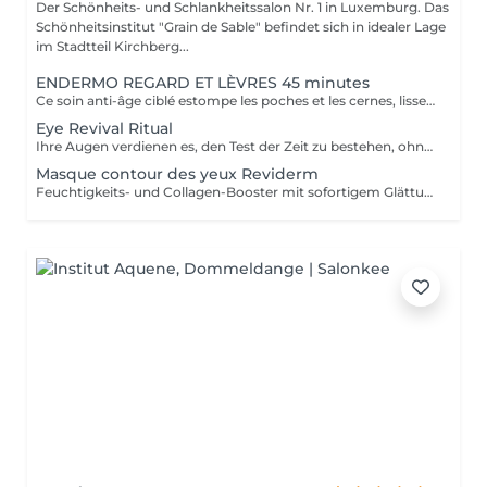
Der Schönheits- und Schlankheitssalon Nr. 1 in Luxemburg. Das
Schönheitsinstitut "Grain de Sable" befindet sich in idealer Lage
im Stadtteil Kirchberg...
ENDERMO REGARD ET LÈVRES 45 minutes
Ce soin anti-âge ciblé estompe les poches et les cernes, lisse les rides du contour des yeux et de la bouche, repulpe les lèvres et rehausse les paupières pour ouvrir et défatiguer le regard.
Eye Revival Ritual
Ihre Augen verdienen es, den Test der Zeit zu bestehen, ohne ihre Ausstrahlung zu verlieren, das ist die Mission von CellCollagen Eye Contour. Die subtile Kombination aus ihrer mit Hibiskus-Oligopeptiden angereicherten Kollagenmatrix und dem Zellserum, mit dem sie infundiert ist, wird Ihre Augenkontur vergrößern. Diese leistungsstarke Luxusbehandlung, hochkonzentriert in stabilisierten Zellextrakten (15%), versorgt die besonders empfindliche Haut dieses Bereichs nicht nur mit Feuchtigkeit und revitalisiert sie, sondern polstert auch Falten auf* und reduziert sichtbar Augenringe und Schwellungen. Ihre Augen sind ausgeruht* und unglaublich leuchtend.
Masque contour des yeux Reviderm
Feuchtigkeits- und Collagen-Booster mit sofortigem Glättungseffekt.