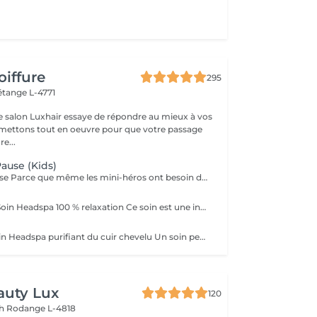
oiffure
295
étange L-4771
e salon Luxhair essaye de répondre au mieux à vos
e...
Pause (Kids)
Rituel Petite Pause Parce que même les mini-héros ont besoin de souffler ! Un moment tout doux pour que les enfants apprennent à se poser, se détendre et dire bye-bye au stress (même petit !). Avec un massage câlin du cuir chevelu, des papouilles légères et un soin tout frais pour des cheveux qui sentent bon la liberté. Un soin rigolo et relax, parfait pour que les petits se sentent comme des champions du chill ! Bienfaits : détente garantie, cuir chevelu tout propre, et surtout, plein de sourires ! Durée : 45 min Séchage naturel offert en fin de soin.
Rituel "Respire" Soin Headspa 100 % relaxation Ce soin est une invitation à lâcher prise. À travers un massage crânien lent, fluide et profond, les tensions accumulées s'évanouissent, les pensées s'apaisent, le corps se relâche. La gestuelle est inspirée des techniques japonaises de relaxation, pour favoriser la circulation et éveiller une sensation de calme intérieur immédiat. Bienfaits : apaisement du système nerveux, relâchement musculaire, sensation de légèreté mentale. 1h15 brushing ou séchage naturel offert en fin de soin.
Rituel "Reset" Soin Headspa purifiant du cuir chevelu Un soin pensé comme un redémarrage. Grâce à une gestuelle précise et des produits détoxifiants, ce rituel libère le cuir chevelu des toxines, impuretés et excès de sébum. Il relance la microcirculation, apporte une vraie sensation de fraîcheur et rééquilibre le terrain capillaire. Idéal pour retrouver un cuir chevelu sain et réactiver la vitalité naturelle des cheveux. Bienfaits : nettoyage profond, sensation de légèreté, meilleure oxygénation, base saine pour la repousse. 1h30 Diagnostic personnalisé + brushing ou séchage naturel inclus.
auty Lux
120
ch
Rodange L-4818