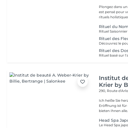
Plongez dans un 
est pensé pour v
rituels holistiques
Rituel du No
Rituel des Fle
Rituel des Do
Institut 
Krier by Bi
290, Route d'Arlo
Ich heiße Sie he
Eröffnung ist fü
bieten Ihnen alle.
Head Spa Jap