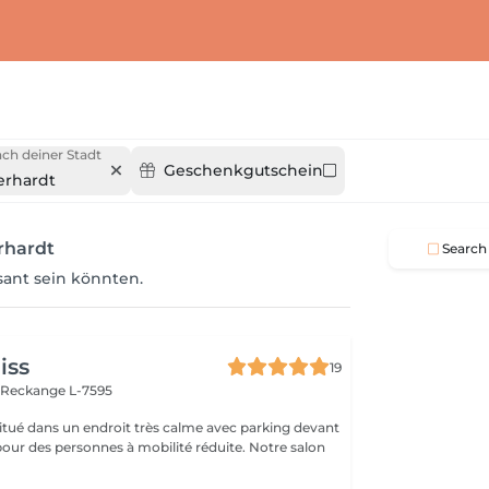
ch deiner Stadt
Geschenkgutschein
rhardt
rhardt
Search
ssant sein könnten.
iss
19
n
Reckange L-7595
 situé dans un endroit très calme avec parking devant
pour des personnes à mobilité réduite. Notre salon