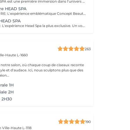
EVASION HEAD SPA est une première immersion dans l'univers du Head Spa. Ce rituel découverte vous invite à relâcher les tensions accumulées grâce à un massage du cuir chevelu associé à une expérience sensorielle autour de l'eau et à un soin adapté. Idéal pour découvrir les bienfaits du Head Spa et s'offrir un véritable moment de détente. Coiffage ou brushing inclus. DECOUVREZ NOTRE UNIVERS HEAD SPA, une expérience unique alliant relaxation profonde, soin du cuir chevelu et beauté du cheveu. Inspirés des rituels de bien-être japonais, nos soins Head Spa sont conçus pour procurer un véritable moment de déconnexion tout en prenant soin de vos cheveux et de votre cuir chevelu. Chaque rituel associe des techniques de massage relaxantes, un travail autour de l'eau, des soins professionnels adaptés et se termine par un coiffage ou un brushing afin que vous repartiez détendue et sublimée. Accordez-vous une parenthèse hors du temps et choisissez le rituel qui correspond à vos envies.
ure HEAD SPA
RITUEL SIGNATURE: L'expérience emblématique Concept Beauté. Un rituel complet alliant bien-être, soin du cuir chevelu, beauté du cheveu et coiffage personnalisé. DECOUVREZ NOTRE UNIVERS HEAD SPA, une expérience unique alliant relaxation profonde, soin du cuir chevelu et beauté du cheveu. Inspirés des rituels de bien-être japonais, nos soins Head Spa sont conçus pour procurer un véritable moment de déconnexion tout en prenant soin de vos cheveux et de votre cuir chevelu. Chaque rituel associe des techniques de massage relaxantes, un travail autour de l'eau, des soins professionnels adaptés et se termine par un coiffage ou un brushing afin que vous repartiez détendue et sublimée. Accordez-vous une parenthèse hors du temps et choisissez le rituel qui correspond à vos envies.
u HEAD SPA
RITUEL ABSOLU : L'expérience Head Spa la plus exclusive. Un voyage sensoriel profond associant relaxation intense, soins experts et mise en beauté complète des cheveux. DECOUVREZ NOTRE UNIVERS HEAD SPA, une expérience unique alliant relaxation profonde, soin du cuir chevelu et beauté du cheveu. Inspirés des rituels de bien-être japonais, nos soins Head Spa sont conçus pour procurer un véritable moment de déconnexion tout en prenant soin de vos cheveux et de votre cuir chevelu. Chaque rituel associe des techniques de massage relaxantes, un travail autour de l'eau, des soins professionnels adaptés et se termine par un coiffage ou un brushing afin que vous repartiez détendue et sublimée. Accordez-vous une parenthèse hors du temps et choisissez le rituel qui correspond à vos envies.
263
ille-Haute L-1660
notre salon, où chaque coup de ciseaux raconte
tyle et d'audace. Ici, nous sculptons plus que des
éon...
rale 1H
iale 2H
l 2H30
190
en
Ville-Haute L-1118