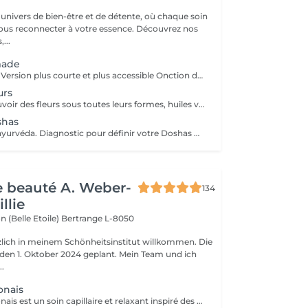
univers de bien-être et de détente, où chaque soin
ous reconnecter à votre essence. Découvrez nos
,...
made
Rituel Saisonnier Version plus courte et plus accessible Onction d'huile d'aloès-vera-argan-dattier, gommage aux pépins de fraise et poudre d'ananas, cataplasme au rhassoul, bain de vapeur citron vert-menthe, shampooing citron vert-lavande-ylang-ylang, masque Néroli-ciste ladanifère-menthe avec massage de la tête, cascade, pulvérisation faciale hydrolat de fleur d'oranger
urs
Découvrez le pouvoir des fleurs sous toutes leurs formes, huiles végétales, essentielles, infusions etc Un moment de poésie, qui vous laissera sans voix.. Véritable moment de relaxation complète. Sauna infrarouge, Massage shiatsu, bol d'air jacquier, douche. Onction d'huiles précieuses, hammam crânien, facial et respiratoire, bains rythmés avec méditation guidée, exercices de sophrologie, shampooing, pose de masque et massage crânien, rituel de la cascade, rinçage à l'infusion de plantes et pulvérisation faciale aux hydrolats qui clôturent le soin. Ne comprend pas le séchage des cheveux.
shas
Rituel basé sur l'ayurvéda. Diagnostic pour définir votre Doshas dominant afin de le rééquilibrer En plus des rituels complets -Diagnostic -Application d'huiles chaudes -Application cataplasmes ayurvédiques (cuir chevelu & cheveux)
de beauté A. Weber-
134
llie
n (Belle Etoile)
Bertrange L-8050
rzlich in meinem Schönheitsinstitut willkommen. Die
r den 1. Oktober 2024 geplant. Mein Team und ich
..
onais
Le Head Spa japonais est un soin capillaire et relaxant inspiré des rituels de bien-être japonais. Alliant techniques de massage du cuir chevelu, soins purifiants et hydratants, il cible à la fois la santé des cheveux et l'apaisement de l'esprit. Grâce à des mouvements précis et à des produits naturels, ce rituel libère les tensions, améliore la circulation sanguine et stimule la croissance capillaire. Idéal pour ceux qui recherchent un moment de détente profonde et des cheveux revitalisés, le Head Spa japonais apporte fraîcheur, équilibre et éclat des racines aux pointes.