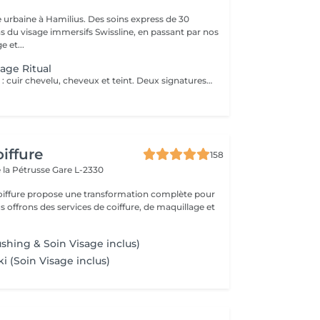
 urbaine à Hamilius. Des soins express de 30
s du visage immersifs Swissline, en passant par nos
e et...
age Ritual
Le rituel complet : cuir chevelu, cheveux et teint. Deux signatures suisse-italienne, une cabine privée. Deux heures de bien-être complet, qui réunissent nos deux rituels signatures dans la même cabine privée. La séance s'ouvre par le rituel headspa complet de 90 minutes diagnostic personnalisé du cuir chevelu, protocole en quatre étapes avec Hylis, la marque professionnelle italienne créée à Trévise puis se prolonge par un soin du visage sur mesure avec Swissline, la maison de skincare suisse fondée en 1989, célébrée dans le monde entier pour ses formules à base de collagène dédiées à la longévité de la peau, en exclusivité chez Inizio au Luxembourg. Deux traditions scientifiques, deux collaborations exclusives, un seul moment continu de restauration. La séance se conclut par un brushing soigné. Notre expérience bien-être la plus complète, pensée pour celles et ceux qui souhaitent vraiment sortir du rythme du quotidien. Inclus : rituel headspa Hylis complet, soin du visage Swissline personnalisé, brushing.
t
iffure
158
 la Pétrusse
Gare L-2330
oiffure propose une transformation complète pour
s offrons des services de coiffure, de maquillage et
shing & Soin Visage inclus)
ki (Soin Visage inclus)