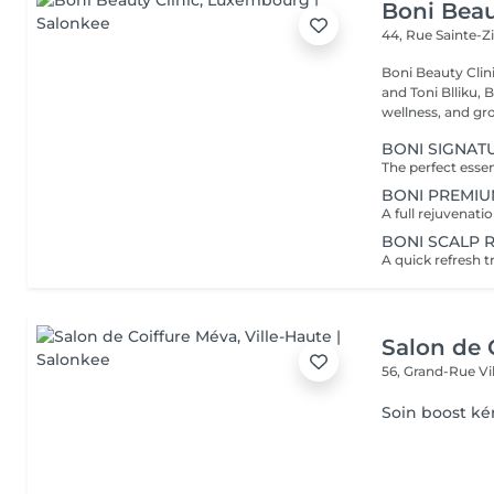
Boni Beau
44, Rue Sainte-Z
Boni Beauty Clinic Founded by husband-and-wife team Ire
and Toni Blliku, 
wellness, and gr
BONI SIGNAT
BONI PREMIU
BONI SCALP 
Salon de 
56, Grand-Rue
Vi
Soin boost ké