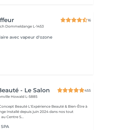
ffeur
16
ach
Dommeldange L-1453
laire avec vapeur d'ozone
eauté - Le Salon
455
onville
Howald L-5885
Expérience Beauté & Bien-Être à
e Installé depuis juin 2024 dans nos tout
au Centre S...
 SPA