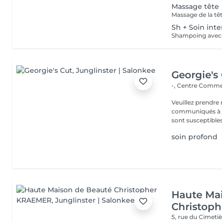
Massage tête
Massage de la tê
Sh + Soin int
Georgie's
-, Centre Commer
Veuillez prendre 
communiqués à ti
sont susceptibles
soin profond
Haute Ma
Christop
5, rue du Cimeti