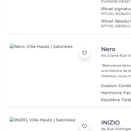
Rituel signat
Rituel Absol
Nero
84, Grand-Rue
V
"Bienvenue dans 
une histoire de s
cheveux, nous cr
Evasion Cereb
Harmonie Fac
Equilibre Tota
INIZIO
9a, Rue Aldring