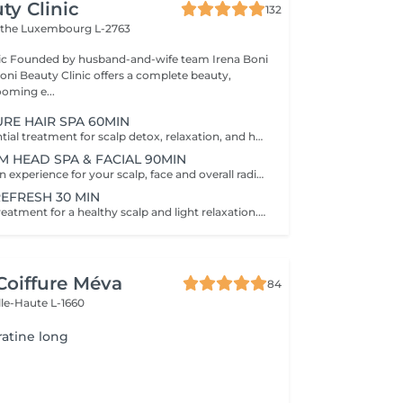
ty Clinic
132
ithe
Luxembourg L-2763
na Boni
Boni Beauty Clinic offers a complete beauty,
ooming e...
URE HAIR SPA 60MIN
The perfect essential treatment for scalp detox, relaxation, and hair vitality. Scalp Analysis (Becon Pro Camera) Microbubble Scalp Cleansing Rootonix Scalp Treatment Aromatherapy Ritual Scalp Massage Blow Dry Optional Add-Ons Available Enhance your Head Spa experience with our optional add-on treatments: Scalp Ampoule Booster €15 Neck & Shoulder Massage (15 min) €20 Steam Therapy €15 Hair Styling Straight or Wavy Finish €20 Hand Massage (15 min) €20 These add-on services can be combined with any Head Spa treatment for an even more personalized and relaxing experience.
M HEAD SPA & FACIAL 90MIN
A full rejuvenation experience for your scalp, face and overall radiance. Scalp Analysis (Becon Pro Camera) Microbubble Scalp Cleansing Rootonix Scalp & Hair Treatment Steam & Mist Infusion Scalp Massage Customized Facial Blow Dry INCLUDES FACIAL
REFRESH 30 MIN
A quick refresh treatment for a healthy scalp and light relaxation. -Scalp Analysis (Becon Pro Camera) -Microbubble Scalp Cleansing -Scalp Massage -Blow Dry
Coiffure Méva
84
lle-Haute L-1660
ratine long