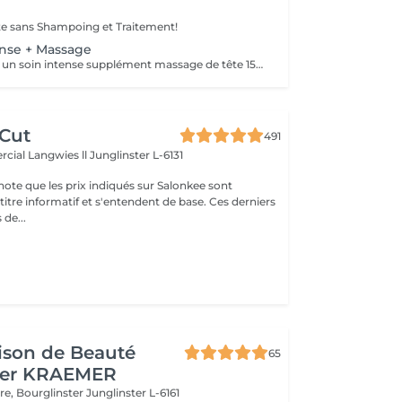
te sans Shampoing et Traitement!
ense + Massage
Shampoing avec un soin intense supplément massage de tête 15min séchage inclus!
 Cut
491
cial Langwies ll
Junglinster L-6131
note que les prix indiqués sur Salonkee sont
tre informatif et s'entendent de base. Ces derniers
 de...
ison de Beauté
65
her KRAEMER
ère, Bourglinster
Junglinster L-6161