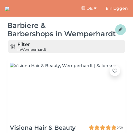
DE
Einloggen
Barbiere &
Barbershops
in
Wemperhardt
Filter
in
Wemperhardt
Visiona Hair & Beauty
238