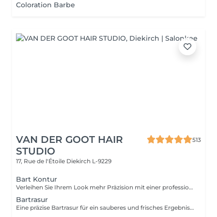
Coloration Barbe
VAN DER GOOT HAIR
513
STUDIO
17, Rue de l'Étoile
Diekirch L-9229
Bart Kontur
Verleihen Sie Ihrem Look mehr Präzision mit einer professionellen Bartkontur. Der Bart wird sauber getrimmt, in Form gebracht und exakt definiert. Durch präzise Konturen und sorgfältige Detailarbeit wird Ihre natürliche Gesichtsstruktur optimal betont und ein gepflegtes, klares Ergebnis erzielt.
Bartrasur
Eine präzise Bartrasur für ein sauberes und frisches Ergebnis. Die Haut wird glatt rasiert und fühlt sich weich und gepflegt an.