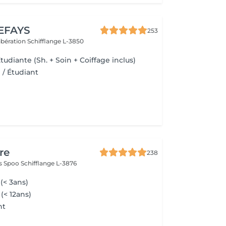
EFAYS
253
Libération
Schifflange L-3850
Étudiante (Sh. + Soin + Coiffage inclus)
/ Étudiant
re
238
as Spoo
Schifflange L-3876
(< 3ans)
(< 12ans)
nt