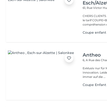
Esch/Alze
61, Rue Victor 
CHERS CLIENTS ,N
le tarif COUPE+B
compréhension et
Coupe enfant 
Antheo
6, A Rue des Ch
Exklusiv nur für
Innovation. Leidenschaft, Kreativität, guter Geschmack in der Mode,
immer auf die ...
Coupe Enfant 