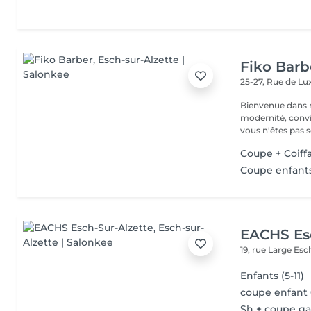
Fiko Barb
25-27, Rue de 
Bienvenue dans notre barbe
modernité, convivi
vous n'êtes pas s
Coupe + Coiff
Coupe enfants
EACHS Es
19, rue Large
Esc
Enfants (5-11)
coupe enfant 
Sh + coupe ga