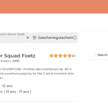
ach deiner Stadt
Geschenkgutschein
er Squad Foetz
Search
60
r
Foetz L-3895
OUVERTURE ! Profitez dès maintenant de -50 %
tre ouverture jusqu'au 1er Mai C'est le moment d'en
e !
-12 ans
 ( 13 ans - 17 ans )