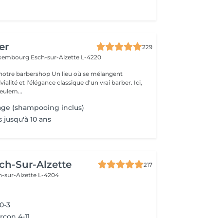
er
229
Luxembourg
Esch-sur-Alzette L-4220
rshop Un lieu où se mélangent
alité et l'élégance classique d'un vrai barber. Ici,
eulem...
age (shampooing inclus)
 jusqu'à 10 ans
ch-Sur-Alzette
217
h-sur-Alzette L-4204
0-3
rçon 4-11