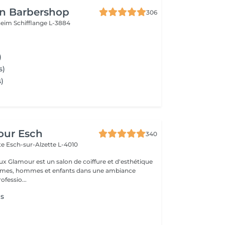
n Barbershop
306
nheim
Schifflange L-3884
)
s)
s)
our Esch
340
tte
Esch-sur-Alzette L-4010
ux Glamour est un salon de coiffure et d'esthétique
emmes, hommes et enfants dans une ambiance
ofessio...
s