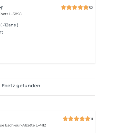
er
52
Foetz L-3898
 -12ans )
nt
n Foetz gefunden
11
ope
Esch-sur-Alzette L-4112