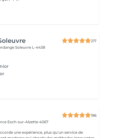
 Soleuvre
217
fferdange
Soleuvre L-4438
nior
or
a
196
erce
Esch-sur-Alzette 4067
ccorde une expérience, plus qu'un service de
ncept moderne qui aborde des méthodes innovantes